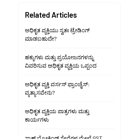
Related Articles
ಅಧಿಕೃತ ವ್ಯಕ್ತಿಯು ಸ್ವತಃ ಟ್ರೇಡಿಂಗ್
ಮಾಡಬಹುದೇ?
ಹಕ್ಕುಗಳು ಮತ್ತು ಪ್ರಯೋಜನಗಳನ್ನು
ವಿವರಿಸುವ ಅಧಿಕೃತ ವ್ಯಕ್ತಿಯ ಒಪ್ಪಂದ
ಅಧಿಕೃತ ವ್ಯಕ್ತಿ ವರ್ಸಸ್ ಫ್ರಾಂಚೈಸ್:
ವ್ಯತ್ಯಾಸವೇನು?
ಅಧಿಕೃತ ವ್ಯಕ್ತಿಯ ಪಾತ್ರಗಳು ಮತ್ತು
ಕಾರ್ಯಗಳು
ಸ್ಟಾಕ್ ಬ್ರೋಕಿಂಗ್ ಸೇವೆಗಳ ಮೇಲೆ GST