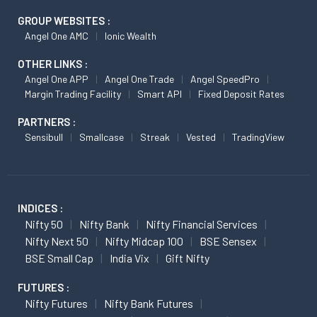
GROUP WEBSITES :
Angel One AMC
Ionic Wealth
OTHER LINKS :
Angel One APP
Angel One Trade
Angel SpeedPro
Margin Trading Facility
Smart API
Fixed Deposit Rates
PARTNERS :
Sensibull
Smallcase
Streak
Vested
TradingView
INDICES :
Nifty 50
Nifty Bank
Nifty Financial Services
Nifty Next 50
Nifty Midcap 100
BSE Sensex
BSE Small Cap
India Vix
Gift Nifty
FUTURES :
Nifty Futures
Nifty Bank Futures