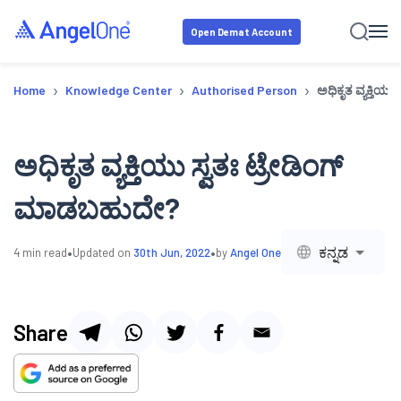
Open Demat Account
›
›
›
Home
Knowledge Center
Authorised Person
ಅಧಿಕೃತ ವ್ಯಕ್ತಿಯ
ಅಧಿಕೃತ ವ್ಯಕ್ತಿಯು ಸ್ವತಃ ಟ್ರೇಡಿಂಗ್
ಮಾಡಬಹುದೇ?
•
•
ಕನ್ನಡ
4
min read
Updated on
30th Jun, 2022
by
Angel One
Share