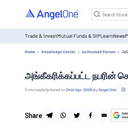
Suggestion will be p
Trade & Invest
Mutual Funds & SIP
Learn
News
P
›
›
›
Home
Knowledge Center
Authorised Person
அங்
அங்கீகரிக்கப்பட்ட நபரின் 
•
•
5
min read
Updated on
24th Apr, 2026
by
Angel One
Share