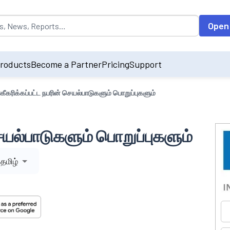
opulated by default on accessing the input field. On entering data int
Open
roducts
Become a Partner
Pricing
Support
கீகரிக்கப்பட்ட நபரின் செயல்பாடுகளும் பொறுப்புகளும்
செயல்பாடுகளும் பொறுப்புகளும்
தமிழ்