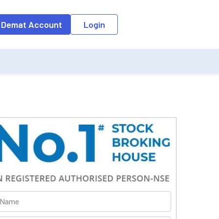
o the input field, the suggestion list will be updated as per the keyw
 Demat Account
Login