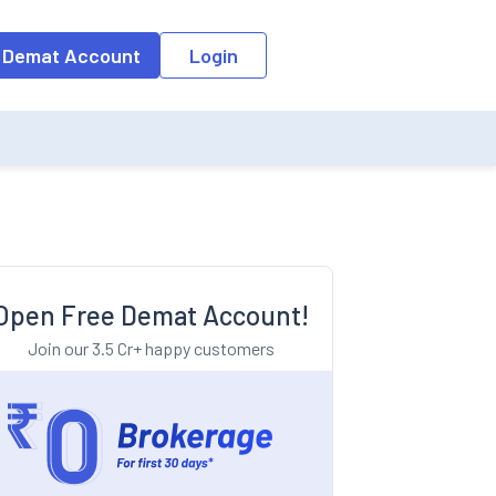
o the input field, the suggestion list will be updated as per the keyw
 Demat Account
Login
Open Free Demat Account!
Join our 3.5 Cr+ happy customers