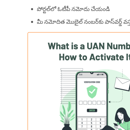
పోర్టల్‌లో ఓటీపీ నమోదు చేయండి
మీ నమోదిత మొబైల్ నంబర్‌కు పాస్‌వర్డ్ వ