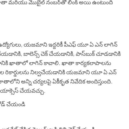
ు ఖాతా మరియు మొబైల్ నంబర్‌తో లింక్ అయి ఉంటుంది
 ఉద్యోగులు,
యజమాని
ఇద్దరికీ పీఎఫ్ యూ ఏ ఎన్ లాగిన్
యడానికి, బాలెన్స్ చెక్ చేయడానికి, పాస్‌బుక్ చూడడానికి
ానికి ఖాతాలో లాగిన్ కావాలి.
ఖాతా కార్యకలాపాలను
ాతాల రికార్డులను నిల్వచేయడానికి
యజమాని
యూ ఏ ఎన్
తాలోని అన్ని చర్యలపై ఏకీకృత నివేదిక అందిస్తుంది.
 యాక్సెస్ చేయవచ్చు.
లోడ్ చేయండి