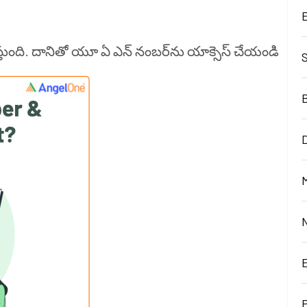
స్తుంది. దానితో యూ ఏ ఎన్ నంబర్‌ను యాక్సెస్ చేయండి
D
M