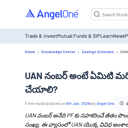
Suggestion will be p
Trade & Invest
Mutual Funds & SIP
Learn
News
P
›
›
›
Home
Knowledge Center
Savings Schemes
UAN 
UAN నంబర్ అంటే ఏమిటి మరియ
చేయాలి?
•
•
6
min read
Updated on
6th Jan, 2026
by
Angel One
UAN నంబర్ అనేది PF కు సహకరించే జీతం పొందే 
సంఖ్య. ఈ వ్యాసంలో UAN యొక్క వివిధ అంశాల 