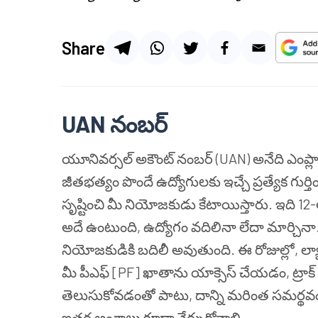
Share
UAN నంబర్
యూనివర్సల్ అకౌంట్ నంబర్ (UAN) అనేది ఎంప్లాయీ
జీతభత్యం పొందే ఉద్యోగులకు ఇచ్చే ప్రత్యేక గ
సృష్టించి మీ నియోజకుడు కేటాయిస్తారు. ఇది 12
అదే ఉంటుంది, ఉద్యోగం వదిలినా లేదా మార్చినా. ఒ
నియోజకుడికి బదిలీ అవుతుంది. ఈ రోజుల్లో, ల్యా
మీ పీఎఫ్ [PF] ఖాతాను యాక్సెస్ చేయడం, ట్ర
తెలుసుకోవడంతో పాటు, దాన్ని మరింత సమర్థ
ఇతర అంశాలు కూడా నేర్చుకోవాలి.