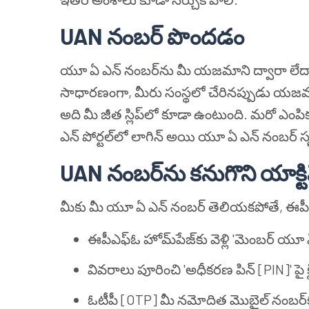
UAN నంబర్ పొందడం
యూ ఏ ఎన్ నంబర్‌ను మీ
యజమాని
ద్వారా లేదా
సాధారణంగా, మీరు సంస్థలో చేరినప్పుడు
యజమ
అది మీ జీత స్లిప్‌లో కూడా ఉంటుంది. మరో ఎ
ఎన్ పోర్టల్‌లో లాగిన్ అయి యూ ఏ ఎన్ నంబర్ స
UAN నంబర్‌ను కనుగొని యాక్
మీకు మీ యూ ఏ ఎన్ నంబర్ తెలియకపోతే, ఈపీఎఫ
ఈపీఎఫ్ఓ హోమ్‌పేజ్‌కు వెళ్లి 'మెంబర్ యూ 
వివరాలు పూరించి 'అధీకరణ పిన్ [PIN]' పై క
ఓటీపీ [OTP] మీ నమోదిత మొబైల్ నంబర్