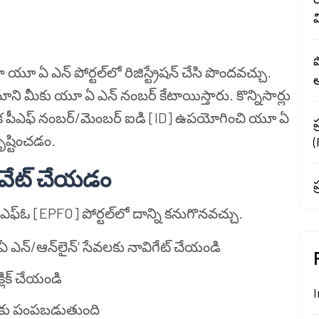
ప
 యూ ఏ ఎన్ పోర్టల్‌లో రిజిస్ట్రేషన్ చేసి పొందవచ్చు.
ాని
మీకు యూ ఏ ఎన్ నంబర్ కేటాయిస్తారు. కొన్నిసార్లు
ంపిక పీఎఫ్ నంబర్/మెంబర్ ఐడి [ID] ఉపయోగించి యూ ఏ
ప
ృష్టించడం.
టివేట్ చేయడం
ప
్ఓ [EPFO] పోర్టల్‌లో దాన్ని కనుగొనవచ్చు.
ఏ ఎన్/ఆన్‌లైన్' సేవలకు నావిగేట్ చేయండి
్లిక్ చేయండి
I
‌కు పంపబడుతుంది