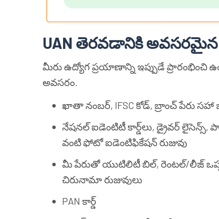
UAN తెరవడానికి అవసరమైన 
మీరు ఉద్యోగ ప్రయాణాన్ని ఇప్పుడే ప్రారంభించి 
అవసరం.
ఖాతా నంబర్, IFSC కోడ్, బ్రాంచ్ పేరు సహా
నేషనల్ ఐడెంటిటీ కార్డ్‌లు, డ్రైవర్ లైసెన్స్,
వంటి ఫోటో ఐడెంటిఫికేషన్ రుజువు
మీ పేరుతో యుటిలిటీ బిల్, రెంటల్/లీజ్ ఒప్పం
చిరునామా రుజువులు
PAN కార్డ్