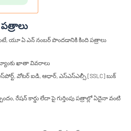
పత్రాలు
ఉంటే, యూ ఏ ఎన్ నంబర్ పొందడానికి కింది పత్రాలు
 బ్యాంకు ఖాతా వివరాలు
 పాస్‌పోర్ట్, వోటర్ ఐడి, ఆధార్, ఎస్ఎస్ఎల్సీ [SSLC] బుక్
దం, రేషన్ కార్డు లేదా పై గుర్తింపు పత్రాల్లో ఏదైనా వంటి