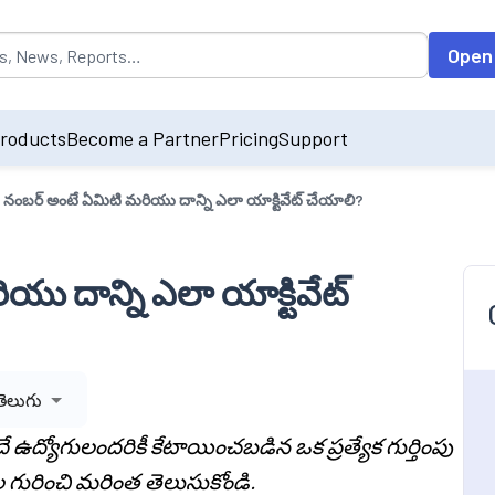
opulated by default on accessing the input field. On entering data int
Open
roducts
Become a Partner
Pricing
Support
నంబర్ అంటే ఏమిటి మరియు దాన్ని ఎలా యాక్టివేట్ చేయాలి?
ు దాన్ని ఎలా యాక్టివేట్
తెలుగు
ఉద్యోగులందరికీ కేటాయించబడిన ఒక ప్రత్యేక గుర్తింపు
గురించి మరింత తెలుసుకోండి.