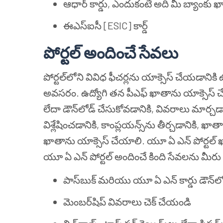
ఆధార్ కార్డు, ఎందుకంటే అది మీ బ్యాంక
ఈఎస్ఐసీ [ESIC] కార్డ్
పోర్టల్ అందించే సేవలు
పోర్టల్‌లోని వివిధ ఫీచర్లను యాక్సెస్ చేయడానికి
అవసరం.
ఉద్యోగి తన పీఎఫ్ ఖాతాను యాక్సెస్ చే
లేదా డౌన్‌లోడ్ చేసుకోవడానికి, వివరాలు మార్చడ
విశ్లేషించడానికి, కాంప్లయన్స్‌ను తీర్చడానికి, ఖ
ఖాతాను యాక్సెస్ చేయాలి. యూ ఏ ఎన్ పోర్టల్ ఖా
యూ ఏ ఎన్ పోర్టల్ అందించే కింది సేవలను మీరు
పాస్‌బుక్ మరియు యూ ఏ ఎన్ కార్డు డౌన్‌
మెంబర్‌షిప్ వివరాలు చెక్ చేయండి