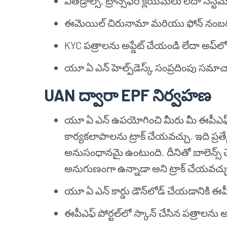
విత్‌డ్రాల్స్, ట్రాన్స్‌ఫర్ క్లెయిమ్‌లు లేదా సి
ఈమెయిల్ చిరునామా మరియు ఫోన్ నంబర్ను
KYC పత్రాలను అప్డేట్ చేయండి లేదా అప్‌
యూ ఏ ఎన్ హెల్ప్‌డెస్క్ సంప్రదింపు సమా
UAN ద్వారా EPF నిర్వహణ
యూ ఏ ఎన్ ఉపయోగించి మీరు మీ ఈపీఎఫ్
కార్యకలాపాలను ట్రాక్ చేయవచ్చు. ఇది ప్ర
అనుసంధానమై ఉంటుంది. దీనితో బాలెన్స్
అనుగుణంగా ఉన్నాడా అని ట్రాక్ చేయవచ్చ
యూ ఏ ఎన్ కార్డు డౌన్‌లోడ్ చేయడానికి ఈపీ
ఈపీఎఫ్ పోర్టల్‌లో స్కాన్ చేసిన పత్రాలను 