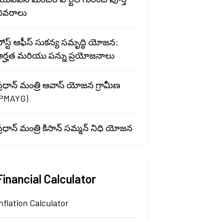
వివరాలు
ోస్ట్ ఆఫీస్ సుకన్య సమృద్ధి యోజన:
అర్హత మరియు పన్ను ప్రయోజనాలు
్రధాన్ మంత్రి ఆవాస్ యోజన గ్రామీణ
(PMAYG)
్రధాన్ మంత్రి కిసాన్ సమ్మన్ నిధి యోజన
Financial Calculator
nflation Calculator