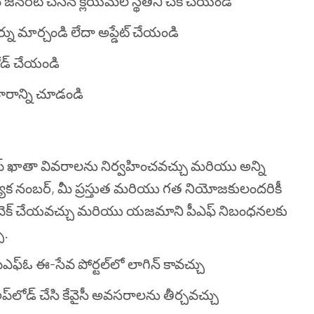
స్టమ్ జనరేట్ చేసిన క్లెయిమ్‌ల స్థితిని చెక్ చేయండి
 మార్చండి లేదా అప్డేట్ చేయండి
లోడ్ చేయండి
చారాన్ని చూడండి
 ఖాతా వివరాలను నిర్వహించవచ్చు మరియు అన్ని
త్యేక నంబర్, మీ ప్రస్తుత మరియు గత నియోజకులందరికీ
 చెక్ చేయవచ్చు మరియు
యజమాని
పీఎఫ్ నిబంధనలకు
ు.
ఎఫ్ఓ ఈ-సేవ పోర్టల్‌లో లాగిన్ కావచ్చు
అప్‌లోడ్ చేసి కేవైసీ అవసరాలను తీర్చవచ్చు