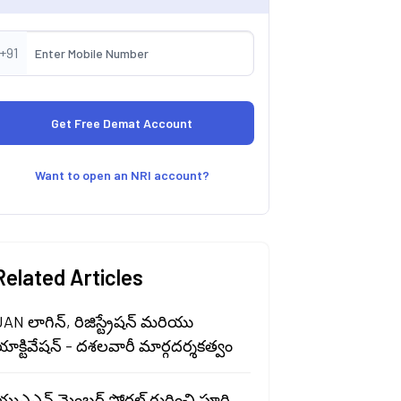
+91
Want to open an NRI account?
Related Articles
AN లాగిన్, రిజిస్ట్రేషన్ మరియు
ాక్టివేషన్ - దశలవారీ మార్గదర్శకత్వం
ుఎఎన్ మెంబర్ పోర్టల్ గురించి పూర్తి