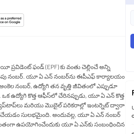
 ప్రవిడెంట్ ఫండ్ (EPF) కు వంతు చెల్లించే అన్ని
ుర్తింపు నంబర్. యూ ఏ ఎన్ నంబర్‌ను ఈపీఎఫ్ కార్యాలయం
-అంకెల నంబర్, ఉద్యోగి తన వృత్తి జీవితంలో ఎప్పుడూ
క ఉద్యోగి కొత్త ఆఫీస్‌లో చేరినప్పుడు, యూ ఏ ఎన్ కొత్త
ప్‌టాప్‌లు మరియు మొబైల్ పరికరాల్లో ఇంటర్నెట్ ద్వారా
U
ాక్ చేయడం సులభమైంది. అందువల్ల, యూ ఏ ఎన్ నంబర్
య
వంతంగా ఉపయోగించేందుకు యూ ఏ ఎన్‌కు సంబంధించిన
య