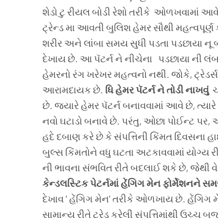
શેડો ટુ રીયલ બોડી રેશો તરીકે ઓળખવામાં આવે
ટ્રેન્ડ મા આવતી બુલિશ હેમર સૌથી મહત્વપૂર્ણ 
શરીર અને લાંબા સમય સુધી પડતા પડછાયા નૂ બને
દેખાય છે. આ પૅટર્ન ને નીચેના પડછાયા ની લંબા
હેમરનો રંગ ખરેખર મહત્વનો નથી. જોકે, ટ્રેડર્સ 
આરામદાયક છે.
ધિ હેમર પૅટર્ન ને તોડી નાખવું
ચ
છે. જ્યારે હેમર પૅટર્ન બનાવવામાં આવે છે, ત્યાર
નવો ઘટાડો બનાવે છે. પરંતુ, ઓછા પોઈન્ટ પર,
હદે દબાણ કરે છે કે સંપત્તિની કિંમત દિવસના
બુલ્સ કિંમતોને વધુ ઘટતા અટકાવવામાં યોગ્ય રીત
ની ભાવના સંભવિત રીતે બદલાઈ શકે છે, જેથી વે
કેન્ડલસ્ટિક પેટર્નમાં હેંગિગ મેન ફોર્મેશનને સમ
દેખાવ ' હેંગિગ મેન' તરીકે ઓળખાય છે. હેંગિગ મેન
સામાન્ય રીતે ટ્રેડ કરેલી સંપત્તિમાંથી ઉચ્ચ 