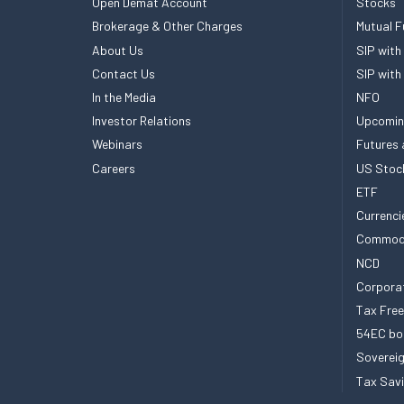
Open Demat Account
Stocks
Brokerage & Other Charges
Mutual F
About Us
SIP with
Contact Us
SIP with
In the Media
NFO
Investor Relations
Upcomin
Webinars
Futures 
Careers
US Stoc
ETF
Currenci
Commod
NCD
Corpora
Tax Fre
54EC bo
Sovereig
Tax Sav