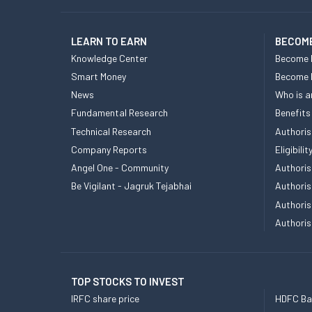
LEARN TO EARN
BECOME
Knowledge Center
Become 
Smart Money
Become
News
Who is a
Fundamental Research
Benefits
Technical Research
Authoris
Company Reports
Eligibil
Angel One - Community
Authoris
Be Vigilant - Jagruk Tejabhai
Authoris
Authoris
Authoris
TOP STOCKS TO INVEST
IRFC share price
HDFC Ban