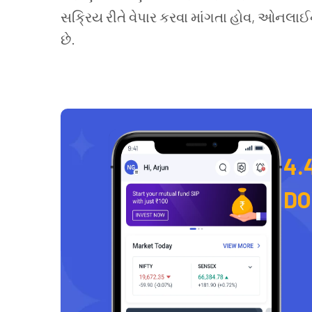
સક્રિય રીતે વેપાર કરવા માંગતા હોવ, ઓનલાઈન 
છે.
4.
D