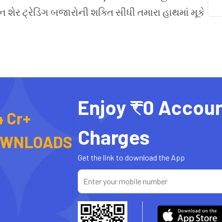
શેર ટ્રેડિંગ બજારોની શક્તિ સીધી તમારા હાથમાં મૂકે
Enjoy ₹0 Accou
4 Cr+
Charges
OWNLOADS
Get the link to download the App