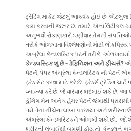
ટ્રેડિંગ માર્કેટ જેટલું આકર્ષક હોઈ છે એટલુજ રિ
કામ કરવાની જરૂર છે. તમારે એનાલિટીકલ ચાર્ટ્સ
અનુભવી રોકાણકારો ઘણીવાર તેમની સંપત્તિઓની
તરીકે ઓળખાતા વિશ્લેષણોની મોટી લોકપ્રિય પદ
અંબ્રેલા કેન્ડલસ્ટિક પૅટર્ન તરીકે ઓળખવામાં 
કેન્ડલસ્ટિક શું છે - ડેફિનિશન અને ફીચર્સ?
એક
પૅટર્ન, પેપર અંબ્રેલા કેન્ડલસ્ટિક ની પેટર્ન એ
ટ્રેડ સેટ કરવા માટે કરે છે. ટ્રેડર્સ ટ્રેડિંગ 
વ્યાખ્યા કરે છે, જે વારંવાર બદલાઈ શકે છે. આ પૅટ
હેંગિગ મેન અને ધ હેમર પૅટર્ન જેમાથી પ્રાથમી
તમે તેના નીચેના લાંબા પડછાયા અને શરીરના ઉ
અંબ્રેલા કેન્ડલસ્ટિકને ઓળખી શકો છો. જો 
શરીરની લંબાઈથી બમણી હોય તો કેન્ડલને કાગ