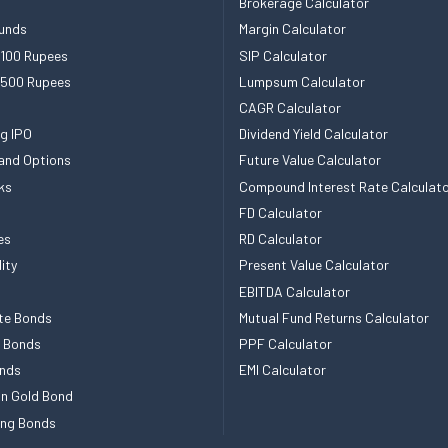
Brokerage Calculator
unds
Margin Calculator
 100 Rupees
SIP Calculator
 500 Rupees
Lumpsum Calculator
CAGR Calculator
g IPO
Dividend Yield Calculator
and Options
Future Value Calculator
ks
Compound Interest Rate Calculat
FD Calculator
es
RD Calculator
ity
Present Value Calculator
EBITDA Calculator
te Bonds
Mutual Fund Returns Calculator
e Bonds
PPF Calculator
nds
EMI Calculator
n Gold Bond
ing Bonds