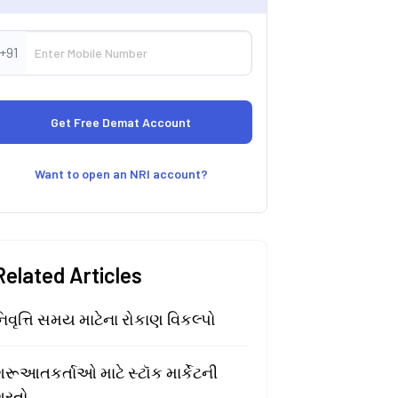
+91
Want to open an NRI account?
Related Articles
િવૃત્તિ સમય માટેના રોકાણ વિકલ્પો
રૂઆતકર્તાઓ માટે સ્ટૉક માર્કેટની
શરતો