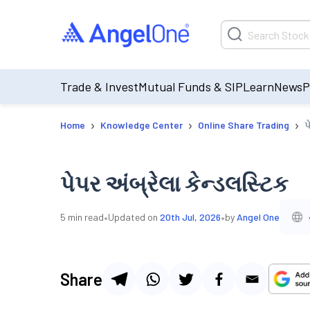
Trade & Invest
Mutual Funds & SIP
Learn
News
P
›
›
›
Home
Knowledge Center
Online Share Trading
પ
પેપર અંબ્રેલા કેન્ડલસ્ટિક
•
•
5
min read
Updated on
20th Jul, 2026
by
Angel One
Share