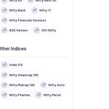
Nifty 50
Nifty Next 50
Nifty Bank
Nifty IT
Nifty Financial Services
BSE Sensex
Gift Nifty
Other Indices
India VIX
Nifty Smallcap 100
Nifty Midcap 100
Nifty Auto
Nifty Pharma
Nifty Metal