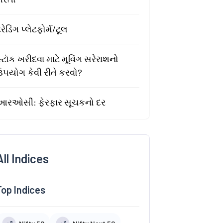
્રેડિંગ પ્લેટફોર્મ/ટૂલ
્ટૉક ખરીદવા માટે મૂવિંગ સરેરાશનો
ઉપયોગ કેવી રીતે કરવો?
આરઓસી: ફેરફાર સૂચકનો દર
All Indices
Top Indices