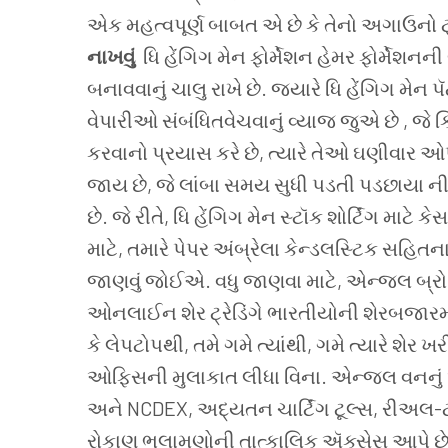
એક મહત્વપૂર્ણ બાબત એ છે કે તેનો અગાઉનો ટ
નાખવું
ધિ હેંગિગ મેન ફોર્મેશન હેમર ફોર્મેશનની
બનાવવાનું ચાલુ રાખે છે. જ્યારે ધિ હેંગિગ મેન
વેપારીઓ સંબંધિતવેચવાનું વ્યાજ જુએ છે , જે 
કરવાનો પ્રયાસ કરે છે, ત્યારે તેઓ ઘણીવા
જાય છે, જે લાંબા સમય સુધી પડતી પડછાયા ની
છે. જે રીતે, ધિ હેંગિગ મેન સ્ટૉક શોર્ટિંગ માટે કે
માટે, તમારે પેપર અંબ્રેલા કેન્ડલસ્ટિક સહિત
જાણવું જોઈએ. વધુ જાણવા માટે, એન્જલ બ્રોકિ
ઓનલાઈન શેર ટ્રેડિંગે ભારતીયોની શેરબજારમાં
કે લેપટોપથી, તમે ગમે ત્યાંથી, ગમે ત્યારે શેર
ઓફિસની મુલાકાત લીધા વિના. એન્જલ વનનું ઓ
અને NCDEX, અદ્યતન ચાર્ટિંગ ટૂલ્સ, રીઅલ-
રોકાણ ભલામણોની તાત્કાલિક ઍક્સેસ આપે છે. ત