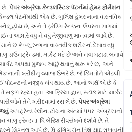
 છે.
પેપર અંબ્રેલા કેન્ડલસ્ટિક પૅટર્નમાં હેમર ફોર્મેશન
કેન્ડલ પેટર્નમાંથી એક છે. બુલિશ હેમર નાના વાસ્તવિક
ટ
લૂ હોય છે, અને તે ટ્રેડિંગ રેન્જના ઉપરના ભાગમાં
સ
ઈના આધારે વધુ ને વધુ તેજીવાળું માનવામાં આવે છે.
માને છે કે બ્લૂ રન્ગના વાસ્તવીક શરીર નો દેખાવ વધુ
ાલુ ડાઉનટ્રેન્ડમાં, માર્કેટ ઘટે છે અને નવા ઘટાડા બનાવે
ે માર્કેટ અપેક્ષા મુજબ ઓછું થવાનું શરૂ કરે છે, અને
 એક નાની ખરીદીનુ વ્યાજ ઉભરે છે, જે કિંમતોને એટલી
 હાઈ પોઇન્ટની નજીક બંધ થાય છે. આનો અર્થ એ છે કે
ે સફળ રહ્યા હતા. આ ક્રિયા દ્વારા, સ્ટૉક માટે માર્કેટ
પારીઓને તેને ખરીદવામાં રસ લે છે.
પેપર અંબ્રેલા
જવું
અપટ્રેન્ડ રેલીના ટોચના અંતમાં પેપર અંબ્રેલાનો
 ચાલુ ટ્રેન્ડના ધિ બેરિશ રીવર્સલને દર્શાવે છે. તે
બજારને સિગ્નલ આપે છે. ધિ હેંગિગ મેન વિશે યાદ રાખવાની