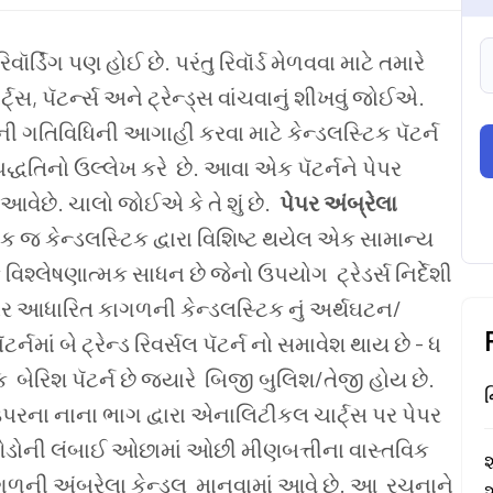
વૉર્ડિંગ પણ હોઈ છે. પરંતુ રિવૉર્ડ મેળવવા માટે તમારે
, પૅટર્ન્સ અને ટ્રેન્ડ્સ વાંચવાનું શીખવું જોઈએ.
 ગતિવિધિની આગાહી કરવા માટે કેન્ડલસ્ટિક પૅટર્ન
્ધતિનો ઉલ્લેખ કરે છે. આવા એક પૅટર્નને પેપર
આવેછે. ચાલો જોઈએ કે તે શું છે.
પેપર અંબ્રેલા
 જ કેન્ડલસ્ટિક દ્વારા વિશિષ્ટ થયેલ એક સામાન્ય
ક વિશ્લેષણાત્મક સાધન છે જેનો ઉપયોગ ટ્રેડર્સ નિર્દેશી
ચાર્ટ પર આધારિત કાગળની કેન્ડલસ્ટિક
નું અર્થઘટન/
ર્નમાં બે ટ્રેન્ડ રિવર્સલ પૅટર્ન નો સમાવેશ થાય છે - ધ
ક બેરિશ પૅટર્ન છે જ્યારે બિજી બુલિશ/તેજી હોય છે.
ન
પરના નાના ભાગ દ્વારા એનાલિટીકલ ચાર્ટ્સ પર પેપર
શેડોની લંબાઈ ઓછામાં ઓછી મીણબત્તીના વાસ્તવિક
શ
ળની અંબ્રેલા કેન્ડલ માનવામાં આવે છે. આ રચનાને