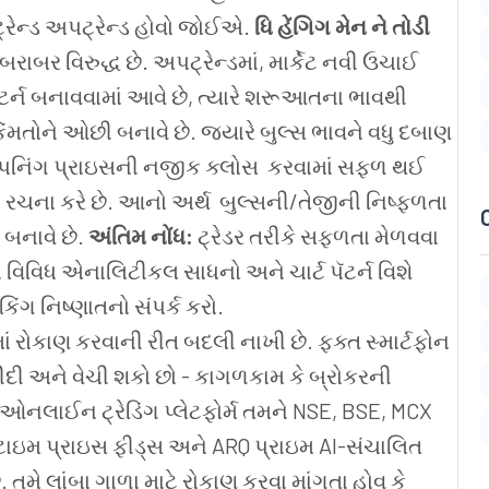
્રેન્ડ અપટ્રેન્ડ હોવો જોઈએ.
ધિ હેંગિગ મેન
ને તોડી
 બરાબર વિરુદ્ધ છે. અપટ્રેન્ડમાં, માર્કેટ નવી ઉચાઈ
 પૅટર્ન બનાવવામાં આવે છે, ત્યારે શરૂઆતના ભાવથી
કિંમતોને ઓછી બનાવે છે. જ્યારે બુલ્સ ભાવને વધુ દબાણ
ર ઓપનિંગ પ્રાઇસની નજીક ક્લોસ કરવામાં સફળ થઈ
 રચના કરે છે. આનો અર્થ બુલ્સની/તેજીની નિષ્ફળતા
સ બનાવે છે.
અંતિમ નોંધ:
ટ્રેડર તરીકે સફળતા મેળવવા
ના વિવિધ એનાલિટીકલ સાધનો અને ચાર્ટ પૅટર્ન વિશે
ંગ નિષ્ણાતનો સંપર્ક કરો.
 રોકાણ કરવાની રીત બદલી નાખી છે. ફક્ત સ્માર્ટફોન
 ખરીદી અને વેચી શકો છો - કાગળકામ કે બ્રોકરની
નલાઈન ટ્રેડિંગ પ્લેટફોર્મ તમને NSE, BSE, MCX
ટાઇમ પ્રાઇસ ફીડ્સ અને ARQ પ્રાઇમ AI-સંચાલિત
મે લાંબા ગાળા માટે રોકાણ કરવા માંગતા હોવ કે