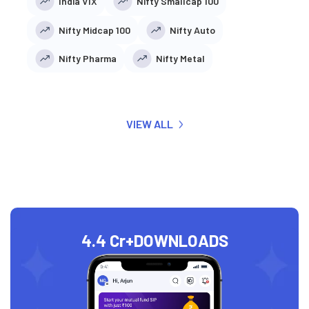
India VIX
Nifty Smallcap 100
Nifty Midcap 100
Nifty Auto
Nifty Pharma
Nifty Metal
VIEW ALL
4.4 Cr+
DOWNLOADS