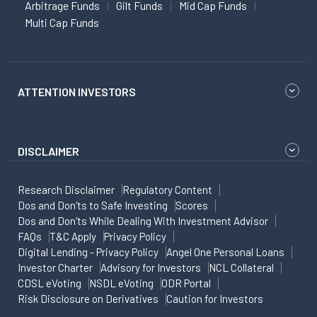
Arbitrage Funds
Gilt Funds
Mid Cap Funds
Multi Cap Funds
ATTENTION INVESTORS
DISCLAIMER
Research Disclaimer
Regulatory Content
Dos and Don'ts to Safe Investing
Scores
Dos and Don'ts While Dealing With Investment Advisor
FAQs
T&C Apply
Privacy Policy
Digital Lending - Privacy Policy
Angel One Personal Loans
Investor Charter
Advisory for Investors
NCL Collateral
CDSL eVoting
NSDL eVoting
ODR Portal
Risk Disclosure on Derivatives
Caution for Investors