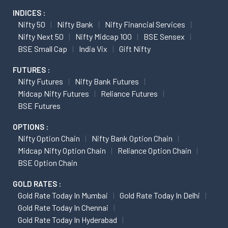
INDICES :
Nifty 50
Nifty Bank
Nifty Financial Services
Nifty Next 50
Nifty Midcap 100
BSE Sensex
BSE Small Cap
India Vix
Gift Nifty
FUTURES :
Nifty Futures
Nifty Bank Futures
Midcap Nifty Futures
Reliance Futures
BSE Futures
OPTIONS :
Nifty Option Chain
Nifty Bank Option Chain
Midcap Nifty Option Chain
Reliance Option Chain
BSE Option Chain
GOLD RATES :
Gold Rate Today In Mumbai
Gold Rate Today In Delhi
Gold Rate Today In Chennai
Gold Rate Today In Hyderabad