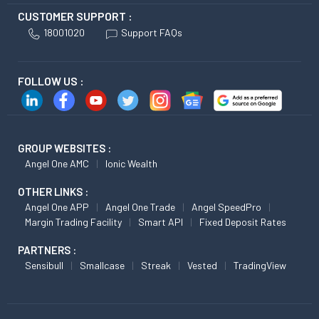
CUSTOMER SUPPORT :
18001020
Support FAQs
FOLLOW US :
GROUP WEBSITES :
Angel One AMC
Ionic Wealth
OTHER LINKS :
Angel One APP
Angel One Trade
Angel SpeedPro
Margin Trading Facility
Smart API
Fixed Deposit Rates
PARTNERS :
Sensibull
Smallcase
Streak
Vested
TradingView