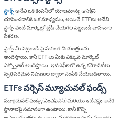
స్టాక్స్
అనేవి ఒక కంపెనీలో యాజమాన్య ఆసక్తిని
చూపించడానికి ఒక మాధ్యమం, అయితే ETFలు అనేవి
స్టాక్స్ వంటి మార్కెట్లో ట్రేడ్ చేయగల పెట్టుబడి వాహనాల
సేకరణ.
స్టాక్స్ మీ పెట్టుబడి పై మరింత నియంత్రణను
అందిస్తాయి, కానీ ETF లు మీకు ఎక్కువ మార్కెట్
ఎక్స్పోజర్ అందిస్తాయి. ఇటిఎఫ్‌లలో ఉన్న కమోడిటీలు
వృత్తిపరమైన నిపుణుల ద్వారా ఎంపిక చేయబడతాయి.
ETFs వర్సెస్ మ్యూచువల్ ఫండ్స్
మ్యూచువల్ ఫండ్స్ (ఎంఎఫ్ఎస్) మరియు ఇటిఎఫ్లు అనేక
స్థానాలపై సమానంగా ఉంటాయి, కానీ కొన్ని
అసాధారణతలు ఉన్నాయి, ముఖ్యంగా రెండు మార్గాలు