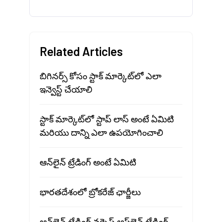
Related Articles
బిగినర్స్ కోసం స్టాక్ మార్కెట్‍లో ఎలా
ఇన్వెస్ట్ చేయాలి
స్టాక్ మార్కెట్‍లో స్టాప్ లాస్ అంటే ఏమిటి
మరియు దాన్ని ఎలా ఉపయోగించాలి
ఆన్‌లైన్ ట్రేడింగ్ అంటే ఏమిటి
భారతదేశంలో బ్రోకరేజ్ ఛార్జీలు
ఆన్‌లైన్ ట్రేడింగ్ వర్సెస్ ఆఫ్‌లైన్ ట్రేడింగ్