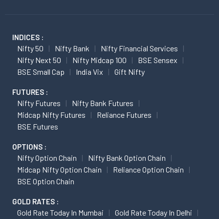
INDICES :
Nifty 50
Nifty Bank
Nifty Financial Services
Nifty Next 50
Nifty Midcap 100
BSE Sensex
BSE Small Cap
India Vix
Gift Nifty
FUTURES :
Nifty Futures
Nifty Bank Futures
Midcap Nifty Futures
Reliance Futures
BSE Futures
OPTIONS :
Nifty Option Chain
Nifty Bank Option Chain
Midcap Nifty Option Chain
Reliance Option Chain
BSE Option Chain
GOLD RATES :
Gold Rate Today In Mumbai
Gold Rate Today In Delhi