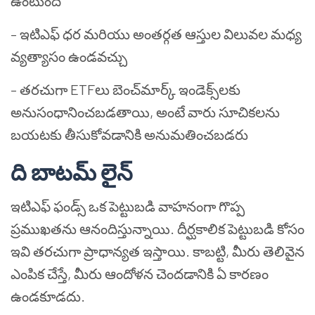
ఉంటుంది
– ఇటిఎఫ్ ధర మరియు అంతర్గత ఆస్తుల విలువల మధ్య
వ్యత్యాసం ఉండవచ్చు
– తరచుగా ETFలు బెంచ్‌మార్క్ ఇండెక్స్‌లకు
అనుసంధానించబడతాయి, అంటే వారు సూచికలను
బయటకు తీసుకోవడానికి అనుమతించబడరు
ది బాటమ్ లైన్
ఇటిఎఫ్ ఫండ్స్ ఒక పెట్టుబడి వాహనంగా గొప్ప
ప్రముఖతను ఆనందిస్తున్నాయి. దీర్ఘకాలిక పెట్టుబడి కోసం
ఇవి తరచుగా ప్రాధాన్యత ఇస్తాయి. కాబట్టి, మీరు తెలివైన
ఎంపిక చేస్తే, మీరు ఆందోళన చెందడానికి ఏ కారణం
ఉండకూడదు.