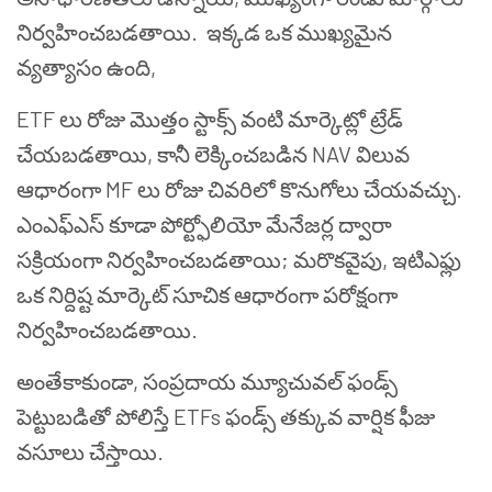
నిర్వహించబడతాయి. ఇక్కడ ఒక ముఖ్యమైన
వ్యత్యాసం ఉంది,
ETF లు రోజు మొత్తం స్టాక్స్ వంటి మార్కెట్లో ట్రేడ్
చేయబడతాయి, కానీ లెక్కించబడిన NAV విలువ
ఆధారంగా MF లు రోజు చివరిలో కొనుగోలు చేయవచ్చు.
ఎంఎఫ్ఎస్ కూడా పోర్ట్ఫోలియో మేనేజర్ల ద్వారా
సక్రియంగా నిర్వహించబడతాయి; మరొకవైపు, ఇటిఎఫ్లు
ఒక నిర్దిష్ట మార్కెట్ సూచిక ఆధారంగా పరోక్షంగా
నిర్వహించబడతాయి.
అంతేకాకుండా, సంప్రదాయ మ్యూచువల్ ఫండ్స్
పెట్టుబడితో పోలిస్తే ETFs ఫండ్స్ తక్కువ వార్షిక ఫీజు
వసూలు చేస్తాయి.