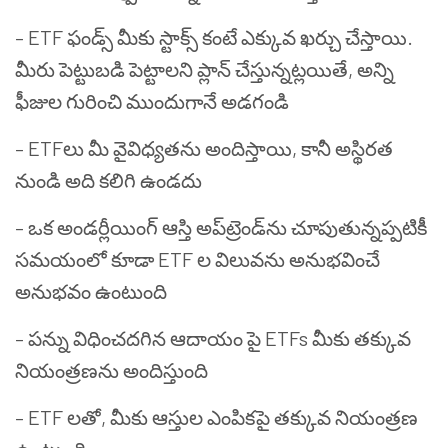
– ETF ఫండ్స్ మీకు స్టాక్స్ కంటే ఎక్కువ ఖర్చు చేస్తాయి.
మీరు పెట్టుబడి పెట్టాలని ప్లాన్ చేస్తున్నట్లయితే, అన్ని
ఫీజుల గురించి ముందుగానే అడగండి
– ETFలు మీ వైవిధ్యతను అందిస్తాయి, కానీ అస్థిరత
నుండి అది కలిగి ఉండదు
– ఒక అండర్లీయింగ్ ఆస్తి అప్‌ట్రెండ్‌ను చూపుతున్నప్పటికీ
సమయంలో కూడా ETF ల విలువను అనుభవించే
అనుభవం ఉంటుంది
– పన్ను విధించదగిన ఆదాయం పై ETFs మీకు తక్కువ
నియంత్రణను అందిస్తుంది
– ETF లతో, మీకు ఆస్తుల ఎంపికపై తక్కువ నియంత్రణ