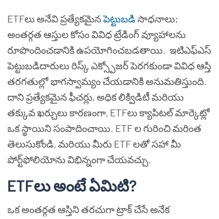
ETFలు అనేవి ప్రత్యేకమైన
పెట్టుబడి
సాధనాలు;
అంతర్గత ఆస్తుల కోసం వివిధ ట్రేడింగ్ వ్యూహాలను
రూపొందించడానికి ఉపయోగించబడతాయి. ఇటిఎఫ్ఎస్
పెట్టుబడిదారులు రిస్క్ ఎక్స్పోజర్ పెరగకుండా వివిధ ఆస్తి
తరగతుల్లో భాగస్వామ్యం చేయడానికి అనుమతిస్తుంది.
దాని ప్రత్యేకమైన ఫీచర్లు, అధిక లిక్విడిటీ మరియు
తక్కువ ఖర్చులు కారణంగా, ETFలు క్యాపిటల్ మార్కెట్లో
ఒక స్థాయిని సంపాదించాయి. ETF ల గురించి మరింత
తెలుసుకోండి, మరియు మీరు ETF లతో సహా మీ
పోర్ట్‌ఫోలియోను విభిన్నంగా చేయవచ్చు.
ETFలు అంటే ఏమిటి?
ఒక అంతర్గత ఆస్తిని తరచుగా ట్రాక్ చేసే అనేక