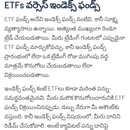
ETFs వర్సెస్ ఇండెక్స్ ఫండ్స్
ETF ఫండ్స్ అనేవి ఇండెక్స్ ఫండ్స్ వంటివి. కానీ సూక్ష్మ
వ్యత్యాసాలు ఉన్నాయి; అత్యంత ముఖ్యంగా రెండూ
ట్రేడ్ చేయబడతాయి. మీరు ట్రేడింగ్ గంటలలో ఎప్పుడైనా
ETF ఫండ్స్ మార్చుకోవచ్చు, కానీ ఇండెక్స్ ఫండ్స్
ప్రారంభంలో లేదా ఒక ట్రేడింగ్ రోజు ముగింపు వద్ద
మాత్రమే కొనుగోలు చేయబడతాయి లేదా
విక్రయించబడతాయి.
ఇండెక్స్ ఫండ్స్ కంటే ETFలు కూడా మరింత పన్ను-
సమర్థవంతమైనవి. మీరు మరొక కొనుగోలుదారునికి ETF
ఫండ్స్ విక్రయించినప్పుడు, డబ్బు నేరుగా మీ అకౌంట్‌కు
వస్తుంది. కానీ ఇండెక్స్ ఫండ్స్ విషయంలో, మీరు దానిని
రిడీమ్ చేసుకోవాలి, అంటే క్యాపిటల్ పన్ను దానిపై