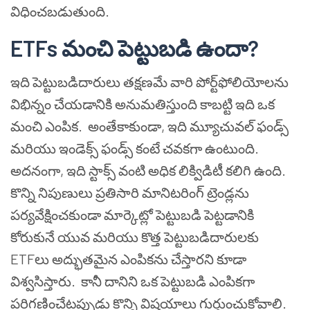
విధించబడుతుంది.
ETFs మంచి పెట్టుబడి ఉందా?
ఇది పెట్టుబడిదారులు తక్షణమే వారి పోర్ట్‌ఫోలియోలను
విభిన్నం చేయడానికి అనుమతిస్తుంది కాబట్టి ఇది ఒక
మంచి ఎంపిక. అంతేకాకుండా, ఇది మ్యూచువల్ ఫండ్స్
మరియు ఇండెక్స్ ఫండ్స్ కంటే చవకగా ఉంటుంది.
అదనంగా, ఇది స్టాక్స్ వంటి అధిక లిక్విడిటీ కలిగి ఉంది.
కొన్ని నిపుణులు ప్రతిసారి మానిటరింగ్ ట్రెండ్లను
పర్యవేక్షించకుండా మార్కెట్లో పెట్టుబడి పెట్టడానికి
కోరుకునే యువ మరియు కొత్త పెట్టుబడిదారులకు
ETFలు అద్భుతమైన ఎంపికను చేస్తారని కూడా
విశ్వసిస్తారు. కానీ దానిని ఒక పెట్టుబడి ఎంపికగా
పరిగణించేటప్పుడు కొన్ని విషయాలు గుర్తుంచుకోవాలి.