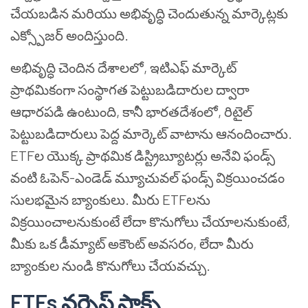
చేయబడిన మరియు అభివృద్ధి చెందుతున్న మార్కెట్లకు
ఎక్స్పోజర్ అందిస్తుంది.
అభివృద్ధి చెందిన దేశాలలో, ఇటిఎఫ్ మార్కెట్
ప్రాథమికంగా సంస్థాగత పెట్టుబడిదారుల ద్వారా
ఆధారపడి ఉంటుంది, కానీ భారతదేశంలో, రిటైల్
పెట్టుబడిదారులు పెద్ద మార్కెట్ వాటాను ఆనందించారు.
ETFల యొక్క ప్రాథమిక డిస్ట్రిబ్యూటర్లు అనేవి ఫండ్స్
వంటి ఓపెన్-ఎండెడ్ మ్యూచువల్ ఫండ్స్ విక్రయించడం
సులభమైన బ్యాంకులు. మీరు ETFలను
విక్రయించాలనుకుంటే లేదా కొనుగోలు చేయాలనుకుంటే,
మీకు ఒక డీమ్యాట్ అకౌంట్ అవసరం, లేదా మీరు
బ్యాంకుల నుండి కొనుగోలు చేయవచ్చు.
ETFs వర్సెస్ స్టాక్స్