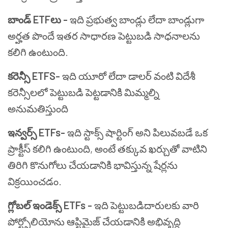
బాండ్ ETFలు -
ఇది ప్రభుత్వ బాండ్లు లేదా బాండ్లుగా
అర్హత పొందే ఇతర సాధారణ పెట్టుబడి సాధనాలను
కలిగి ఉంటుంది.
కరెన్సీ ETFS-
ఇది యూరో లేదా డాలర్ వంటి విదేశీ
కరెన్సీలలో పెట్టుబడి పెట్టడానికి మిమ్మల్ని
అనుమతిస్తుంది
ఇన్వర్స్ ETFs-
ఇది స్టాక్స్ షార్టింగ్ అని పిలువబడే ఒక
ప్రాక్టీస్ కలిగి ఉంటుంది, అంటే తక్కువ ఖర్చుతో వాటిని
తిరిగి కొనుగోలు చేయడానికి భావిస్తున్న షేర్లను
విక్రయించడం.
గ్లోబల్ ఇండెక్స్ ETFs -
ఇది పెట్టుబడిదారులకు వారి
పోర్ట్ఫోలియోను ఆప్టిమైజ్ చేయడానికి అభివృద్ధి