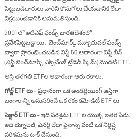
పెట్టుబడిదారులు వారిని కొనుగోలు చేయడానికి లేదా
విక్రయించడానికి అనుమతిస్తుంది.
2001 లో ఇటిఎఫ్ ఫండ్స్ భారతదేశంలో
ప్రవేశపెట్టబడ్డాయి. బెంచ్‌మార్క్ మ్యూచువల్ ఫండ్స్
ద్వారా ప్రారంభించబడిన నిఫ్టీ 50 ఆధారంగా నిఫ్టీ బీస్
(నిఫ్టీ బెంచ్‌మార్క్ ఎక్స్‌చేంజ్ ట్రేడెడ్ స్కీమ్) మొదటి ETF.
ఆస్తి తరగతి ETFల ఆధారంగా ఆరు రకాలు.
గోల్డ్ ETF లు -
ప్రధానంగా ఒక అండర్లీయింగ్ ఆస్తిగా
బంగారాన్ని అనుసరించే ఒక రకం కమోడిటీ ETF లు
సెక్టార్ ETFలు -
ఇది పరిశ్రమ ETF ల యొక్క ఇతర పేరు.
ఇది టెక్నాలజీ, ఎనర్జీ లేదా ఫైనాన్స్ వంటి ఒక నిర్దిష్ట
పరిశ్రమను ట్రాక్ చేస్తుంది.