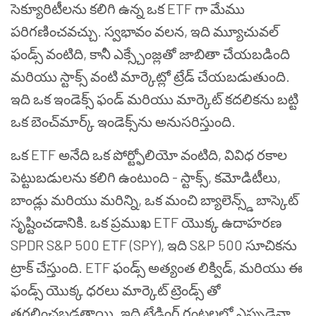
సెక్యూరిటీలను కలిగి ఉన్న ఒక ETF గా మేము
పరిగణించవచ్చు. స్వభావం వలన, ఇది మ్యూచువల్
ఫండ్స్ వంటిది, కానీ ఎక్స్చేంజ్లతో జాబితా చేయబడింది
మరియు స్టాక్స్ వంటి మార్కెట్లో ట్రేడ్ చేయబడుతుంది.
ఇది ఒక ఇండెక్స్ ఫండ్ మరియు మార్కెట్ కదలికను బట్టి
ఒక బెంచ్‌మార్క్ ఇండెక్స్‌ను అనుసరిస్తుంది.
ఒక ETF అనేది ఒక పోర్ట్ఫోలియో వంటిది, వివిధ రకాల
పెట్టుబడులను కలిగి ఉంటుంది - స్టాక్స్, కమోడిటీలు,
బాండ్లు మరియు మరిన్ని, ఒక మంచి బ్యాలెన్స్డ్ బాస్కెట్
సృష్టించడానికి. ఒక ప్రముఖ ETF యొక్క ఉదాహరణ
SPDR S&P 500 ETF (SPY), ఇది S&P 500 సూచికను
ట్రాక్ చేస్తుంది. ETF ఫండ్స్ అత్యంత లిక్విడ్, మరియు ఈ
ఫండ్స్ యొక్క ధరలు మార్కెట్ ట్రెండ్స్ తో
తరలించబడతాయి. ఇది ట్రేడింగ్ గంటలలో ఎప్పుడైనా