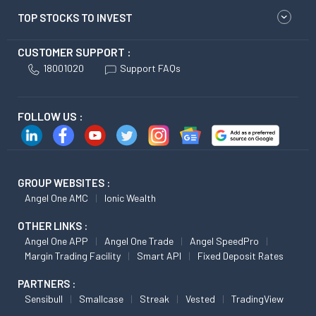
TOP STOCKS TO INVEST
CUSTOMER SUPPORT :
18001020
Support FAQs
FOLLOW US :
GROUP WEBSITES :
Angel One AMC
Ionic Wealth
OTHER LINKS :
Angel One APP
Angel One Trade
Angel SpeedPro
Margin Trading Facility
Smart API
Fixed Deposit Rates
PARTNERS :
Sensibull
Smallcase
Streak
Vested
TradingView