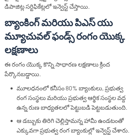
డిపాజిట్ల సర్టిఫికేట్లలో ఇన్వెస్ట్ చేస్తాయి.
బ్యాంకింగ్ మరియు పిఎస్ యు
మ్యూచువల్ ఫండ్స్ రంగం యొక్క
లక్షణాలు
ఈ రంగం యొక్క కొన్ని సాధారణ లక్షణాలు క్రింద
పేర్కొనబడ్డాయి.
మూలధనంలో కనీసం 80% బ్యాంకులు, ప్రభుత్వ
రంగ సంస్థలు మరియు ప్రభుత్వ ఆర్థిక సంస్థల వద్ద
ఉన్న రుణ బాధ్యతలలో పెట్టుబడి పెట్టబడుతుంది.
ఆ డబ్బుకు తిరిగి చెల్లిస్తామన్న హామీ ఉండటంతో
ఎక్కువగా ప్రభుత్వ రంగ బ్యాంకుల్లో ఇన్వెస్ట్ చేశారు.