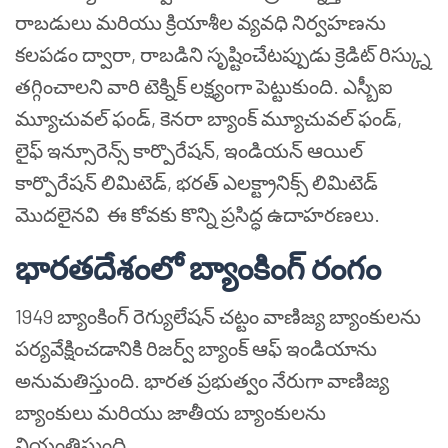
రాబడులు మరియు క్రియాశీల వ్యవధి నిర్వహణను
కలపడం ద్వారా, రాబడిని సృష్టించేటప్పుడు క్రెడిట్ రిస్క్ను
తగ్గించాలని వారి టెక్నిక్ లక్ష్యంగా పెట్టుకుంది. ఎస్బీఐ
మ్యూచువల్ ఫండ్, కెనరా బ్యాంక్ మ్యూచువల్ ఫండ్,
లైఫ్ ఇన్సూరెన్స్ కార్పొరేషన్, ఇండియన్ ఆయిల్
కార్పొరేషన్ లిమిటెడ్, భరత్ ఎలక్ట్రానిక్స్ లిమిటెడ్
మొదలైనవి ఈ కోవకు కొన్ని ప్రసిద్ధ ఉదాహరణలు.
భారతదేశంలో బ్యాంకింగ్ రంగం
1949 బ్యాంకింగ్ రెగ్యులేషన్ చట్టం వాణిజ్య బ్యాంకులను
పర్యవేక్షించడానికి రిజర్వ్ బ్యాంక్ ఆఫ్ ఇండియాను
అనుమతిస్తుంది. భారత ప్రభుత్వం నేరుగా వాణిజ్య
బ్యాంకులు మరియు జాతీయ బ్యాంకులను
నియంత్రిస్తుంది.