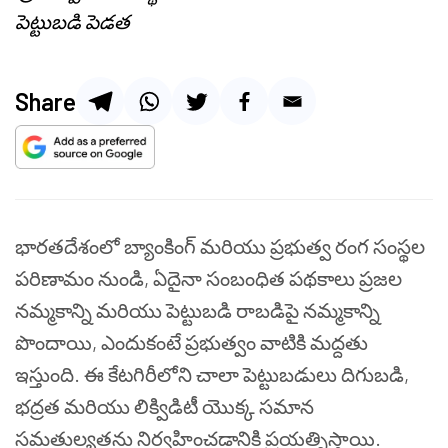
పెట్టుబడి పెడత
Share
భారతదేశంలో బ్యాంకింగ్ మరియు ప్రభుత్వ రంగ సంస్థల
పరిణామం నుండి, ఏదైనా సంబంధిత పథకాలు ప్రజల
నమ్మకాన్ని మరియు పెట్టుబడి రాబడిపై నమ్మకాన్ని
పొందాయి, ఎందుకంటే ప్రభుత్వం వాటికి మద్దతు
ఇస్తుంది. ఈ కేటగిరీలోని చాలా పెట్టుబడులు దిగుబడి,
భద్రత మరియు లిక్విడిటీ యొక్క సమాన
సమతుల్యతను నిర్వహించడానికి ప్రయత్నిస్తాయి.