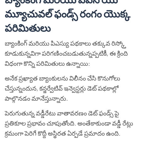
మ్యూచువల్ ఫండ్స్ రంగం యొక్క
పరిమితులు
బ్యాంకింగ్ మరియు పిఎస్యు పథకాలు తక్కువ రిస్క్తో
కూడుకున్నవిగా పరిగణించబడుతున్నప్పటికీ, ఈ క్రింది
విధంగా కొన్ని పరిమితులు ఉన్నాయి:
అనేక ప్రఖ్యాత బ్యాంకులను విలీనం చేసి కొనుగోలు
చేస్తున్నందున, కన్జర్వేటివ్ ఇన్వెస్టర్లు డెట్ పథకాల్లో
పాల్గొనడం మానేస్తున్నారు.
పెరుగుతున్న వడ్డీరేటు వాతావరణం డెట్ ఫండ్స్ పై
ప్రతికూల ప్రభావం చూపుతోంది. అంతేకాకుండా వడ్డీ రేట్లు
క్రమంగా పెరిగే కొద్దీ అస్థిరత ఏర్పడే ప్రమాదం ఉంది.