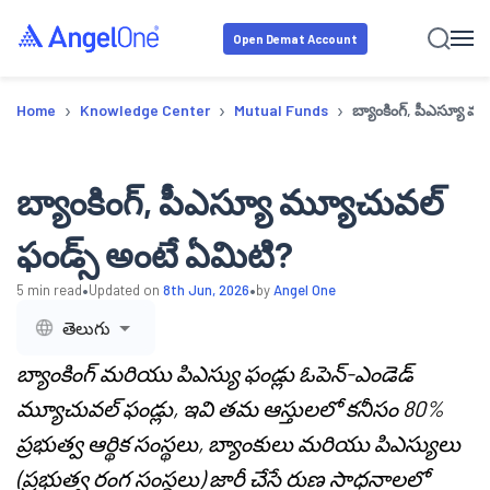
Open Demat Account
›
›
›
Home
Knowledge Center
Mutual Funds
బ్యాంకింగ్, పీఎస్యూ మ
బ్యాంకింగ్, పీఎస్యూ మ్యూచువల్
ఫండ్స్ అంటే ఏమిటి?
•
•
5
min read
Updated on
8th Jun, 2026
by
Angel One
తెలుగు
బ్యాంకింగ్ మరియు పిఎస్యు ఫండ్లు ఓపెన్-ఎండెడ్
మ్యూచువల్ ఫండ్లు, ఇవి తమ ఆస్తులలో కనీసం 80%
ప్రభుత్వ ఆర్థిక సంస్థలు, బ్యాంకులు మరియు పిఎస్యులు
(ప్రభుత్వ రంగ సంస్థలు) జారీ చేసే రుణ సాధనాలలో