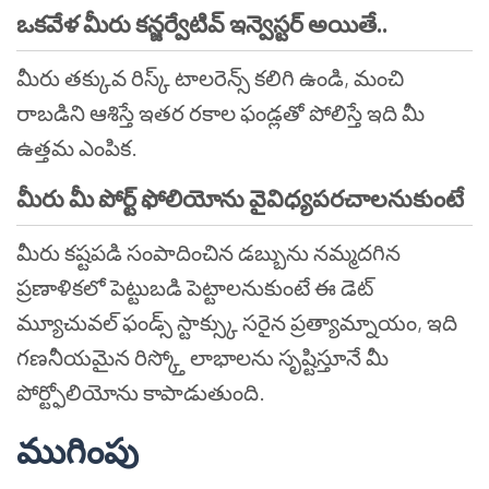
ఒకవేళ మీరు కన్జర్వేటివ్ ఇన్వెస్టర్ అయితే..
మీరు తక్కువ రిస్క్ టాలరెన్స్ కలిగి ఉండి, మంచి
రాబడిని ఆశిస్తే ఇతర రకాల ఫండ్లతో పోలిస్తే ఇది మీ
ఉత్తమ ఎంపిక.
మీరు మీ పోర్ట్ ఫోలియోను వైవిధ్యపరచాలనుకుంటే
మీరు కష్టపడి సంపాదించిన డబ్బును నమ్మదగిన
ప్రణాళికలో పెట్టుబడి పెట్టాలనుకుంటే ఈ డెట్
మ్యూచువల్ ఫండ్స్ స్టాక్స్కు సరైన ప్రత్యామ్నాయం, ఇది
గణనీయమైన రిస్క్తో లాభాలను సృష్టిస్తూనే మీ
పోర్ట్ఫోలియోను కాపాడుతుంది.
ముగింపు