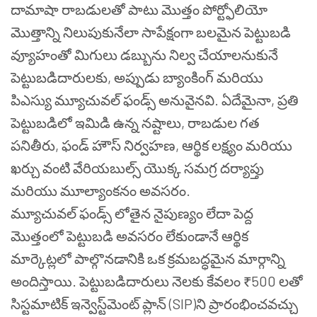
దామాషా రాబడులతో పాటు మొత్తం పోర్ట్ఫోలియో
మొత్తాన్ని నిలుపుకునేలా సాపేక్షంగా బలమైన పెట్టుబడి
వ్యూహంతో మిగులు డబ్బును నిల్వ చేయాలనుకునే
పెట్టుబడిదారులకు, అప్పుడు బ్యాంకింగ్ మరియు
పిఎస్యు మ్యూచువల్ ఫండ్స్ అనువైనవి. ఏదేమైనా, ప్రతి
పెట్టుబడిలో ఇమిడి ఉన్న నష్టాలు, రాబడుల గత
పనితీరు, ఫండ్ హౌస్ నిర్వహణ, ఆర్థిక లక్ష్యం మరియు
ఖర్చు వంటి వేరియబుల్స్ యొక్క సమగ్ర దర్యాప్తు
మరియు మూల్యాంకనం అవసరం.
మ్యూచువల్ ఫండ్స్ లోతైన నైపుణ్యం లేదా పెద్ద
మొత్తంలో పెట్టుబడి అవసరం లేకుండానే ఆర్థిక
మార్కెట్లలో పాల్గొనడానికి ఒక క్రమబద్ధమైన మార్గాన్ని
అందిస్తాయి. పెట్టుబడిదారులు నెలకు కేవలం ₹500 లతో
సిస్టమాటిక్ ఇన్వెస్ట్‌మెంట్ ప్లాన్ (SIP)ని ప్రారంభించవచ్చు