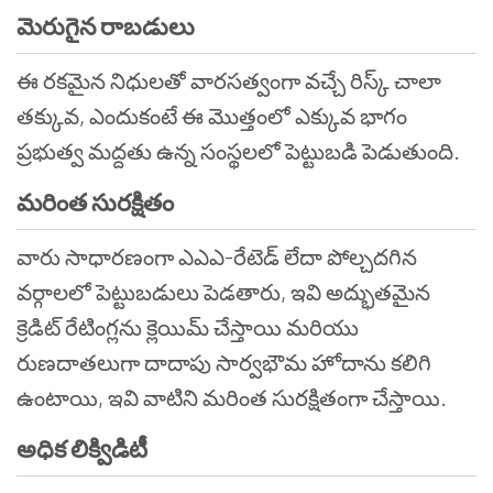
మెరుగైన రాబడులు
ఈ రకమైన నిధులతో వారసత్వంగా వచ్చే రిస్క్ చాలా
తక్కువ, ఎందుకంటే ఈ మొత్తంలో ఎక్కువ భాగం
ప్రభుత్వ మద్దతు ఉన్న సంస్థలలో పెట్టుబడి పెడుతుంది.
మరింత సురక్షితం
వారు సాధారణంగా ఎఎఎ-రేటెడ్ లేదా పోల్చదగిన
వర్గాలలో పెట్టుబడులు పెడతారు, ఇవి అద్భుతమైన
క్రెడిట్ రేటింగ్లను క్లెయిమ్ చేస్తాయి మరియు
రుణదాతలుగా దాదాపు సార్వభౌమ హోదాను కలిగి
ఉంటాయి, ఇవి వాటిని మరింత సురక్షితంగా చేస్తాయి.
అధిక లిక్విడిటీ