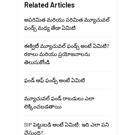
Related Articles
అపరిమిత మరియు పరిమిత మ్యూచువల్
ఫండ్స్ మధ్య తేడా ఏమిటి
ఈక్విటీ మ్యూచువల్ ఫండ్స్ అంటే ఏమిటి?
రకాలు మరియు ప్రయోజనాలను
తెలుసుకోండి
ఫండ్ ఆఫ్ ఫండ్స్ అంటే ఏమిటి
మ్యూచువల్ ఫండ్ రాబడులు ఎలా
లెక్కించబడతాయి
SIP పెట్టుబడి అంటే ఏమిటి: ఇది ఎలా పని
చేస్తుంది?