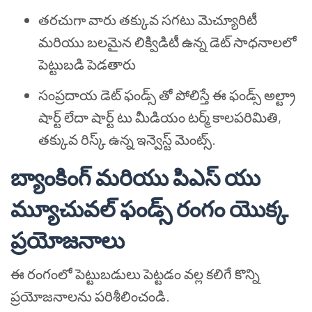
తరచుగా వారు తక్కువ సగటు మెచ్యూరిటీ
మరియు బలమైన లిక్విడిటీ ఉన్న డెట్ సాధనాలలో
పెట్టుబడి పెడతారు
సంప్రదాయ డెట్ ఫండ్స్ తో పోలిస్తే ఈ ఫండ్స్ అల్ట్రా
షార్ట్ లేదా షార్ట్ టు మీడియం టర్మ్ కాలపరిమితి,
తక్కువ రిస్క్ ఉన్న ఇన్వెస్ట్ మెంట్స్.
బ్యాంకింగ్ మరియు పిఎస్ యు
మ్యూచువల్ ఫండ్స్ రంగం యొక్క
ప్రయోజనాలు
ఈ రంగంలో పెట్టుబడులు పెట్టడం వల్ల కలిగే కొన్ని
ప్రయోజనాలను పరిశీలించండి.