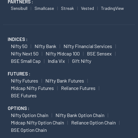
PARTNERS :
Sensibull
Smallcase
Streak
Vested
TradingView
INDICES :
Nifty 50
Nifty Bank
Nifty Financial Services
Nifty Next 50
Nifty Midcap 100
BSE Sensex
BSE Small Cap
India Vix
Gift Nifty
FUTURES :
Nifty Futures
Nifty Bank Futures
Midcap Nifty Futures
Reliance Futures
BSE Futures
OPTIONS :
Nifty Option Chain
Nifty Bank Option Chain
Midcap Nifty Option Chain
Reliance Option Chain
BSE Option Chain