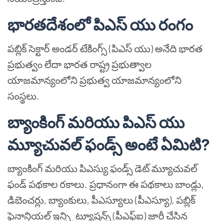
భారతదేశంలో పిఎస్ యు రంగం
పబ్లిక్ సెక్టార్ అండర్ టేకింగ్స్ (పిఎస్ యు) అనేది భారత
ప్రభుత్వం లేదా భారత రాష్ట్ర ప్రభుత్వాల
యాజమాన్యంలోని ప్రభుత్వ యాజమాన్యంలోని
సంస్థలు.
బ్యాంకింగ్ మరియు పిఎస్ యు
మ్యూచువల్ ఫండ్స్ అంటే ఏమిటి?
బ్యాంకింగ్ మరియు పిఎస్యు ఫండ్స్ డెట్ మ్యూచువల్
ఫండ్ పథకాల రకాలు. ప్రధానంగా ఈ పథకాలు బాండ్లు,
డిబెంచర్లు, బ్యాంకులు, పీఎస్యూలు (పీఎస్యూ), పబ్లిక్
ఫైనాన్షియల్ ఇన్స్టిట్యూషన్స్ (పీఎఫ్ఐ) జారీ చేసిన