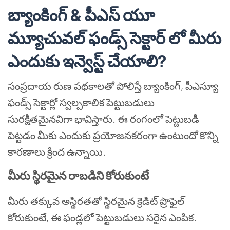
బ్యాంకింగ్ & పీఎస్ యూ
మ్యూచువల్ ఫండ్స్ సెక్టార్ లో మీరు
ఎందుకు ఇన్వెస్ట్ చేయాలి?
సంప్రదాయ రుణ పథకాలతో పోలిస్తే బ్యాంకింగ్, పీఎస్యూ
ఫండ్స్ సెక్టార్లో స్వల్పకాలిక పెట్టుబడులు
సురక్షితమైనవిగా భావిస్తారు. ఈ రంగంలో పెట్టుబడి
పెట్టడం మీకు ఎందుకు ప్రయోజనకరంగా ఉంటుందో కొన్ని
కారణాలు క్రింద ఉన్నాయి.
మీరు స్థిరమైన రాబడిని కోరుకుంటే
మీరు తక్కువ అస్థిరతతో స్థిరమైన క్రెడిట్ ప్రొఫైల్
కోరుకుంటే, ఈ ఫండ్లలో పెట్టుబడులు సరైన ఎంపిక.