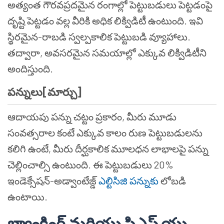
అత్యంత గౌరవప్రదమైన రంగాల్లో పెట్టుబడులు పెట్టడంపై
దృష్టి పెట్టడం వల్ల వీరికి అధిక లిక్విడిటీ ఉంటుంది. ఇవి
స్థిరమైన-రాబడి స్వల్పకాలిక పెట్టుబడి వ్యూహాలు.
తద్వారా, అవసరమైన సమయాల్లో ఎక్కువ లిక్విడిటీని
అందిస్తుంది.
పన్నులు[మార్చు]
ఆదాయపు పన్ను చట్టం ప్రకారం, మీరు మూడు
సంవత్సరాల కంటే ఎక్కువ కాలం రుణ పెట్టుబడులను
కలిగి ఉంటే, మీరు దీర్ఘకాలిక మూలధన లాభాలపై పన్ను
చెల్లించాల్సి ఉంటుంది. ఈ పెట్టుబడులు 20%
ఇండెక్సేషన్-అడ్వాంటేజ్డ్
ఎల్టిసిజి పన్నుకు
లోబడి
ఉంటాయి.
బ్యాంకింగ్ మరియు పిఎస్ యు