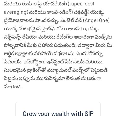
మరియు రూపీ-కాస్ట్ యావరేజింగ్ (rupee-cost
averaging) మరియు కాంపౌండింగ్ (చక్రవడ్డీ) యొక్క
ప్రయోజనాలను పొందవచ్చు. ఏంజెల్ వన్ (Angel One)
యొక్క సులభమైన ప్లాట్‌ఫారమ్ రాబడులు, రిస్క్,
ఎక్స్‌పెన్స్ రేషియో మరియు రేటింగ్‌ల ఆధారంగా ఫండ్స్‌ను
పోల్చడానికి మీకు సహాయపడుతుంది, తద్వారా మీరు మీ
ఆర్థిక లక్ష్యాలకు సరిపోయే పథకాలను ఎంచుకోవచ్చు.
పేపర్‌లెస్ ఆన్‌బోర్డింగ్, ఇన్‌స్టంట్ సిప్ సెటప్ మరియు
సులభమైన ట్రాకింగ్‌తో మ్యూచువల్ ఫండ్స్‌లో పెట్టుబడి
పెట్టడం ఇప్పుడు మునుపెన్నడూ లేనంత సులభంగా
మారింది.
Grow your wealth with SIP