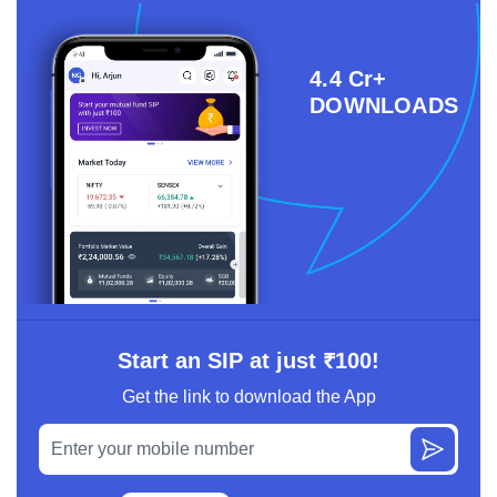
4.4 Cr+
DOWNLOADS
Start an SIP at just ₹100!
Get the link to download the App