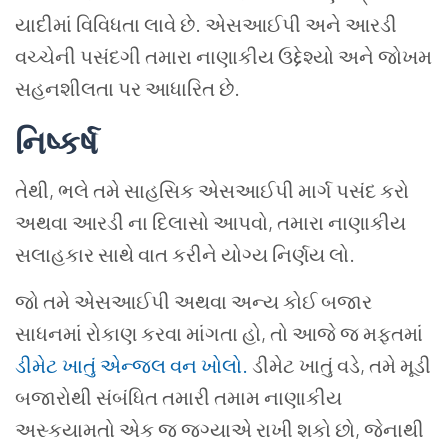
યાદીમાં વિવિધતા લાવે છે. એસઆઈપી અને આરડી
વચ્ચેની પસંદગી તમારા નાણાકીય ઉદ્દેશ્યો અને જોખમ
સહનશીલતા પર આધારિત છે.
નિષ્કર્ષ
તેથી, ભલે તમે સાહસિક એસઆઈપી માર્ગ પસંદ કરો
અથવા આરડી ના દિલાસો આપવો, તમારા નાણાકીય
સલાહકાર સાથે વાત કરીને યોગ્ય નિર્ણય લો.
જો તમે એસઆઈપી અથવા અન્ય કોઈ બજાર
સાધનમાં રોકાણ કરવા માંગતા હો, તો આજે જ મફતમાં
ડીમેટ ખાતું એન્જલ વન ખોલો.
ડીમેટ ખાતું વડે, તમે મૂડી
બજારોથી સંબંધિત તમારી તમામ નાણાકીય
અસ્કયામતો એક જ જગ્યાએ રાખી શકો છો, જેનાથી