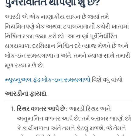
પુનરાવર્તિત થાપણો શું છે
?
આરડી એ એક નાણાકીય સાધન છે જ્યાં તમે
નિયમિતપણે બેંક અથવા ટપાલખાતાની કચેરી ખાતામાં
નિશ્ચિત રકમ જમા કરો છો. આ નાણાં પૂર્વનિર્ધારિત
સમયગાળા દરમિયાન નિશ્ચિત દરે વ્યાજ મેળવે છે અને
લોક-ઇન સમયગાળાના અંતે, તમને વ્યાજ સાથે તમારી
મૂળ રકમ મળે છે.
મ્યુચ્યુઅલ ફંડ લોક-ઇન સમયગાળો
વિશે વધુ વાંચો
આરડીના ફાયદા
સ્થિર વળતર આપે છે
: આરડી સ્થિર અને
અનુમાનિત વળતર આપે છે. તમે બરાબર જાણો છો
કે કાર્યકાળના અંતે તમને કેટલું મળશે, જે તેમને