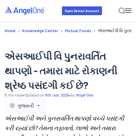
Open Demat Account
›
›
›
Home
Knowledge Center
Mutual Funds
એસઆઈપી વિ પુનરાવર્તિ
એસઆઈપી વિ પુનરાવર્તિત
થાપણો - તમારા માટે રોકાણની
શ્રેષ્ઠ પસંદગી કઈ છે?
•
•
6
min read
Updated on
8th Jun, 2026
by
Angel One
ગુજરાતી
એસઆઈપી અને પુનરાવર્તિત થાપણો વચ્ચે પસંદગી
કરી રહ્યાં છો? તેમના તફાવતો, લાભો અને તમારા