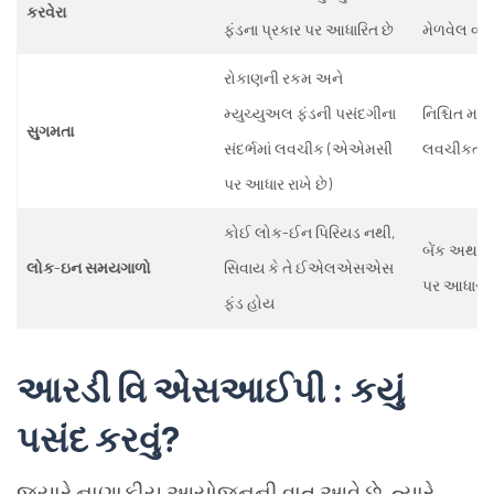
કરવેરા
ફંડના પ્રકાર પર આધારિત છે
મેળવેલ વ્ય
રોકાણની રકમ અને
મ્યુચ્યુઅલ ફંડની પસંદગીના
નિશ્ચિત માસ
સુગમતા
સંદર્ભમાં લવચીક (એએમસી
લવચીકતા
પર આધાર રાખે છે)
કોઈ લોક-ઈન પિરિયડ નથી,
બેંક અથવા 
લોક
-
ઇન સમયગાળો
સિવાય કે તે ઈએલએસએસ
પર આધાર રા
ફંડ હોય
આરડી વિ એસઆઈપી : કયું
પસંદ કરવું
?
જ્યારે નાણાકીય આયોજનની વાત આવે છે, ત્યારે