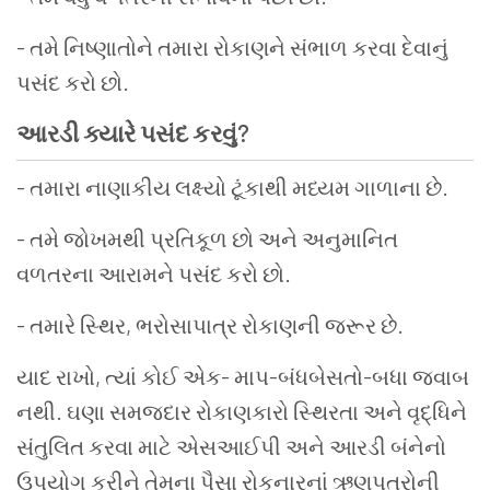
- તમે નિષ્ણાતોને તમારા રોકાણને સંભાળ કરવા દેવાનું
પસંદ કરો છો.
આરડી ક્યારે પસંદ કરવું
?
- તમારા નાણાકીય લક્ષ્યો ટૂંકાથી મધ્યમ ગાળાના છે.
- તમે જોખમથી પ્રતિકૂળ છો અને અનુમાનિત
વળતરના આરામને પસંદ કરો છો.
- તમારે સ્થિર, ભરોસાપાત્ર રોકાણની જરૂર છે.
યાદ રાખો, ત્યાં કોઈ એક- માપ-બંધબેસતો-બધા જવાબ
નથી. ઘણા સમજદાર રોકાણકારો સ્થિરતા અને વૃદ્ધિને
સંતુલિત કરવા માટે એસઆઈપી અને આરડી બંનેનો
ઉપયોગ કરીને તેમના પૈસા રોકનારનાં ઋણપત્રોની