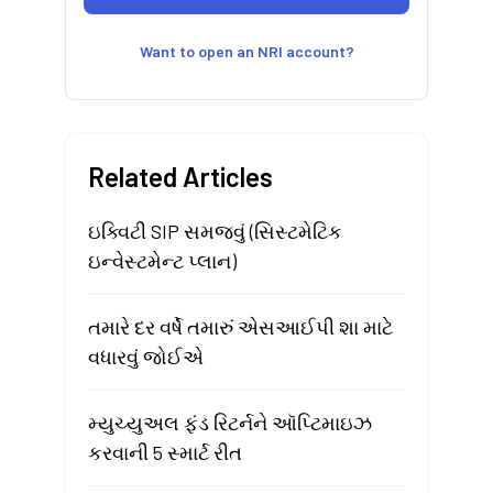
Want to open an NRI account?
Related Articles
ઇક્વિટી SIP સમજવું (સિસ્ટમેટિક
ઇન્વેસ્ટમેન્ટ પ્લાન)
તમારે દર વર્ષે તમારું એસઆઈપી શા માટે
વધારવું જોઈએ
મ્યુચ્યુઅલ ફંડ રિટર્નને ઑપ્ટિમાઇઝ
કરવાની 5 સ્માર્ટ રીત