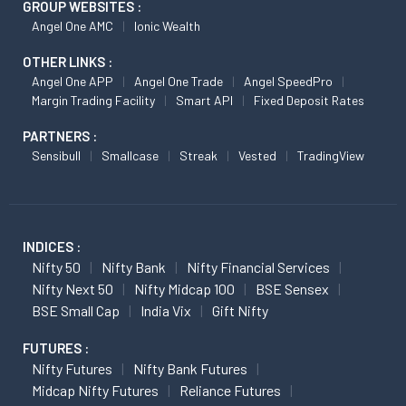
GROUP WEBSITES :
Angel One AMC
Ionic Wealth
OTHER LINKS :
Angel One APP
Angel One Trade
Angel SpeedPro
Margin Trading Facility
Smart API
Fixed Deposit Rates
PARTNERS :
Sensibull
Smallcase
Streak
Vested
TradingView
INDICES :
Nifty 50
Nifty Bank
Nifty Financial Services
Nifty Next 50
Nifty Midcap 100
BSE Sensex
BSE Small Cap
India Vix
Gift Nifty
FUTURES :
Nifty Futures
Nifty Bank Futures
Midcap Nifty Futures
Reliance Futures