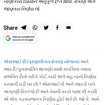
નાણાકીય ધ્યેયોને અનુકૂળ છે તે શોધો. રોકાણ અંગે
જાણકાર નિર્ણય લો.
Share
એસઆઈપી (પ્રણાલીગત રોકાણ યોજના)
અને
આરડી (પુનરાવર્તિત થાપણો) સાથે સંપત્તિના તમારા
સંભવિત રીતો તરીકે કોઈ કાર્ય અંગે મહત્ત્વનો નિર્ણય
કરવાની ઘડી પર છો ? એસઆઈપી અને આરડી બંને
અગ્રણી વિકલ્પો છે અને તેમની વચ્ચે પસંદગી કરવી
એ એક પડકારજનક નિર્ણય હોઈ શકે છે. જો કે, અમે