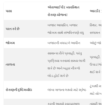
એસઆઈપી ( વ્યવસ્થિત
પાસા
આરડી ( પુન
રોકાણ યોજના
)
બજાર આધારિત, બજાર
સ્થિર, અનુમ
પરત કરે છે
જોખમ સાથે સંભવિતપણે વધુ
સલામત
જોખમ
બજારની વધઘટને આધીન
ઓછું જોખ
સામાન્ય રીતે પ્રવાહી, પરંતુ
પ્રવાહી, પ
પ્રક્રિયા કરવામાં સમય લાગી
તરલતા
ઉપાડ (જો લ
શકે છે અને બહાર નીકળો
થઈ શકે છે
લોડ હોઈ શકે છે
ટૂંકાથી મધ્
રોકાણની દૃષ્ટિમર્યાદા
લાંબા ગાળાના લક્ષ્યો માટે શ્રેષ્ઠ
માટે યોગ્ય
કરની અસરો મ્યુચ્યુઅલ
તમારી આવક