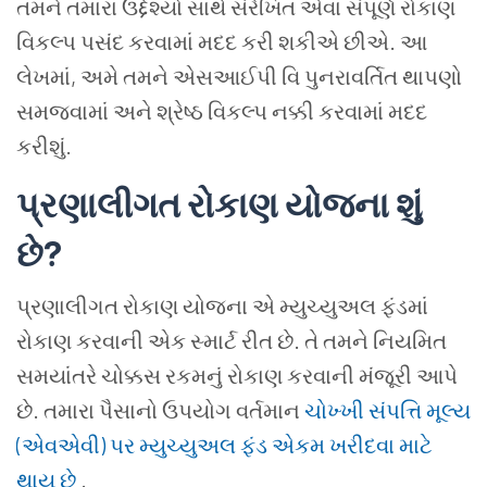
તમને તમારા ઉદ્દેશ્યો સાથે સંરેખિત એવા સંપૂર્ણ રોકાણ
વિકલ્પ પસંદ કરવામાં મદદ કરી શકીએ છીએ. આ
લેખમાં, અમે તમને એસઆઈપી વિ પુનરાવર્તિત થાપણો
સમજવામાં અને શ્રેષ્ઠ વિકલ્પ નક્કી કરવામાં મદદ
કરીશું.
પ્રણાલીગત રોકાણ યોજના શું
છે
?
પ્રણાલીગત રોકાણ યોજના એ મ્યુચ્યુઅલ ફંડમાં
રોકાણ કરવાની એક સ્માર્ટ રીત છે. તે તમને નિયમિત
સમયાંતરે ચોક્કસ રકમનું રોકાણ કરવાની મંજૂરી આપે
છે. તમારા પૈસાનો ઉપયોગ વર્તમાન
ચોખ્ખી સંપત્તિ મૂલ્ય
(એવએવી) પર મ્યુચ્યુઅલ ફંડ એકમ ખરીદવા માટે
થાય છે
.