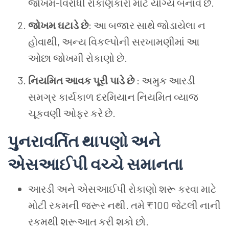
જોખમ-વિરોધી રોકાણકારો માટે યોગ્ય બનાવે છે.
જોખમ ઘટાડે છે
: આ બજાર સાથે જોડાયેલા ન
હોવાથી, અન્ય વિકલ્પોની સરખામણીમાં આ
ઓછા જોખમી રોકાણો છે.
નિયમિત આવક પૂરી પાડે છે
: અમુક આરડી
સમગ્ર કાર્યકાળ દરમિયાન નિયમિત વ્યાજ
ચૂકવણી ઓફર કરે છે.
પુનરાવર્તિત થાપણો અને
એસઆઈપી વચ્ચે સમાનતા
આરડી અને એસઆઈપી રોકાણો શરૂ કરવા માટે
મોટી રકમની જરૂર નથી. તમે ₹100 જેટલી નાની
રકમથી શરૂઆત કરી શકો છો.