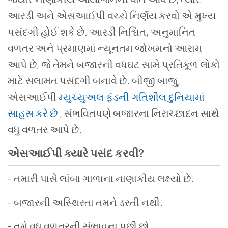
આરડી અને એસઆઈપી વચ્ચે નિર્ણય કરવો એ મુખ્ય
પસંદગી હોઈ શકે છે. આરડી નિશ્ચિત, અનુમાનિત
વળતર અને પ્રમાણમાં ન્યૂનતમ જોખમનો આરામ
આપે છે, જે તેમને બજારની વધઘટ સામે પ્રતિકૂળ લોકો
માટે સલામત પસંદગી બનાવે છે. બીજી બાજુ,
એસઆઈપી
મ્યુચ્યુઅલ ફંડની ગતિશીલ દુનિયામાં
સાહસ કરે છે
, સંભવિતપણે બજારના નિરાચ્છાદન સાથે
વધુ વળતર આપે છે.
એસઆઈપી ક્યારે પસંદ કરવી
?
- તમારી પાસે લાંબા ગાળાના નાણાકીય લક્ષ્યો છે.
- બજારની અસ્થિરતા તમને ડરતી નથી.
- તમે વધુ વળતરની સંભાવના પછી છો.