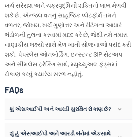
ખર્ચ સરેરાશ અને ચક્રવૃદ્ધિની શક્તિનો લાભ મેળવી
શકે છે. એન્જલ વનનું સાહજિક પ્લેટફોર્મ તમને
વળતર, જોખમ, ખર્ચ ગુણોત્તર અને રેટિંગના આધારે
ભંડોળની તુલના કરવામાં મદદ કરે છે, જેથી તમે તમારા
નાણાકીય લક્ષ્યો સાથે મેળ ખાતી યોજનાઓ પસંદ કરી
શકો. પેપરલેસ ઓનબોર્ડિંગ, ઇન્સ્ટન્ટ SIP સેટઅપ
અને સીમલેસ ટ્રેકિંગ સાથે, મ્યુચ્યુઅલ ફંડ્સમાં
રોકાણ કરવું ક્યારેય સરળ નહોતું.
FAQs
શું એસઆઈપી અને આરડી સુરક્ષિત રોકાણ છે?
શું હું એસઆઈપી અને આરડી બંનેમાં એકસાથે