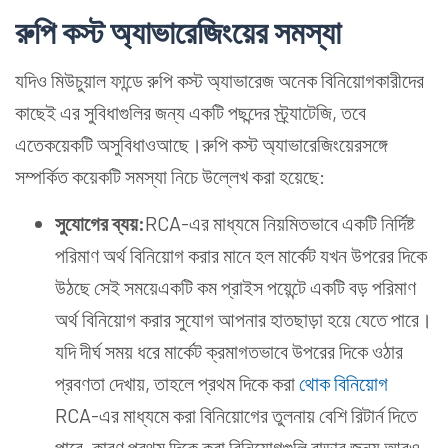
রুপি
কস্ট অ্যাভারেজিংয়ের
সমস্যা
যদিও মিউচুয়াল ফান্ডে রুপি কস্ট অ্যাভারেজ অনেক বিনিয়োগকারীদের
কাছেই এর সুবিধাগুলির জন্য একটি পছন্দের স্ট্র্যাটেজি, তবে
এতেকয়েকটি অসুবিধাওআছে।রুপি কস্ট অ্যাভারেজিংয়েরসঙ্গে
সম্পর্কিত কয়েকটি সমস্যা নিচে উল্লেখ করা হয়েছে:
সুযোগের
ব্যয়:
RCA-এর মাধ্যমে নিয়মিতভাবে একটি নির্দিষ্ট
পরিমাণ অর্থ বিনিয়োগ করার মানে হল মার্কেট যখন উপরের দিকে
উঠছে সেই সময়েএকটি কম প্রাইস পয়েন্টে একটি বড় পরিমাণ
অর্থ বিনিয়োগ করার সুযোগ আপনার হাতছাড়া হয়ে যেতে পারে।
যদি দীর্ঘ সময় ধরে মার্কেট ক্রমাগতভাবে উপরের দিকে ওঠার
প্রবণতা দেখায়, তাহলে প্রথম দিকে করা
থোক বিনিয়োগ
RCA-এর মাধ্যমে করা বিনিয়োগের তুলনায় বেশি রিটার্ন দিতে
পারে, কারণ প্রথম দিকে করা বিনিয়োগগুলি বাড়ার জন্য আরও