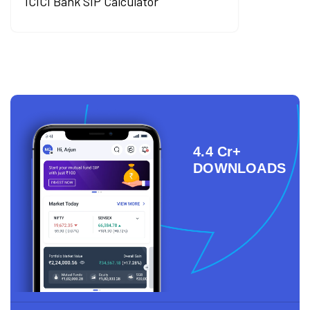
ICICI Bank SIP Calculator
4.4 Cr+
DOWNLOADS