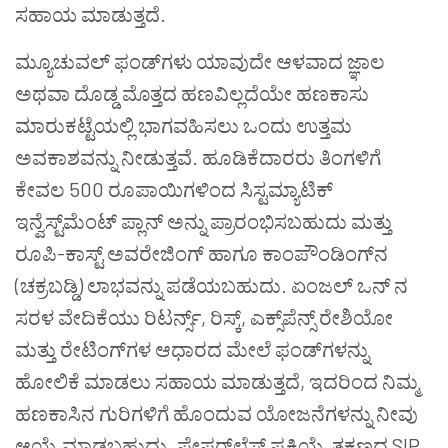
ಸಹಾಯ ಮಾಡುತ್ತದೆ.
ಮ್ಯೂಚುವಲ್ ಫಂಡ್‌ಗಳು ಯಾವುದೇ ಆಳವಾದ ಜ್ಞಾಲ
ಅಥವಾ ದೊಡ್ಡ ಮೊತ್ತದ ಹಣವಿಲ್ಲದೆಯೇ ಹಣಕಾಸು
ಮಾರುಕಟ್ಟೆಯಲ್ಲಿ ಭಾಗವಹಿಸಲು ಒಂದು ಉತ್ತಮ
ಅವಕಾಶವನ್ನು ನೀಡುತ್ತವೆ. ಹೂಡಿಕೆದಾರರು ತಿಂಗಳಿಗೆ
ಕೇವಲ 500 ರೂಪಾಯಿಗಳಿಂದ ಸಿಸ್ಟಮ್ಯಾಟಿಕ್
ಇನ್ವೆಸ್ಟ್‌ಮೆಂಟ್ ಪ್ಲಾನ್ ಅನ್ನು ಪ್ರಾರಂಭಿಸಬಹುದು ಮತ್ತು
ರೂಪಿ-ಕಾಸ್ಟ್ ಅವರೇಜಿಂಗ್ ಹಾಗೂ ಕಾಂಪೌಂಡಿಂಗ್‌ನ
(ಚಕ್ರಬಡ್ಡಿ) ಲಾಭವನ್ನು ಪಡೆಯಬಹುದು. ಏಂಜಲ್ ಒನ್ ನ
ಸರಳ ವೇದಿಕೆಯು ರಿಟರ್ನ್ಸ್, ರಿಸ್ಕ್, ಎಕ್ಸ್‌ಪೆನ್ಸ್ ರೇಶಿಯೋ
ಮತ್ತು ರೇಟಿಂಗ್‌ಗಳ ಆಧಾರದ ಮೇಲೆ ಫಂಡ್‌ಗಳನ್ನು
ಹೋಲಿಕೆ ಮಾಡಲು ಸಹಾಯ ಮಾಡುತ್ತದೆ, ಇದರಿಂದ ನಿಮ್ಮ
ಹಣಕಾಸಿನ ಗುರಿಗಳಿಗೆ ಹೊಂದುವ ಯೋಜನೆಗಳನ್ನು ನೀವು
ಆಯ್ಕೆ ಮಾಡಬಹುದು. ಪೇಪರ್‌ಲೆಸ್ ಪ್ರಕ್ರಿಯೆ, ತಕ್ಷಣದ SIP