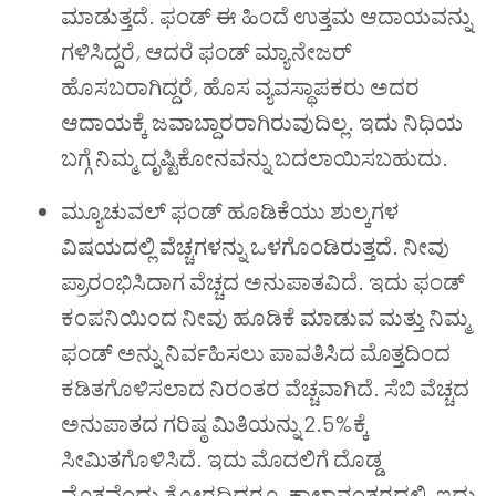
ಮಾಡುತ್ತದೆ. ಫಂಡ್ ಈ ಹಿಂದೆ ಉತ್ತಮ ಆದಾಯವನ್ನು
ಗಳಿಸಿದ್ದರೆ
,
ಆದರೆ ಫಂಡ್ ಮ್ಯಾನೇಜರ್
ಹೊಸಬರಾಗಿದ್ದರೆ
,
ಹೊಸ ವ್ಯವಸ್ಥಾಪಕರು ಅದರ
ಆದಾಯಕ್ಕೆ ಜವಾಬ್ದಾರರಾಗಿರುವುದಿಲ್ಲ. ಇದು ನಿಧಿಯ
ಬಗ್ಗೆ ನಿಮ್ಮ ದೃಷ್ಟಿಕೋನವನ್ನು ಬದಲಾಯಿಸಬಹುದು.
ಮ್ಯೂಚುವಲ್ ಫಂಡ್ ಹೂಡಿಕೆಯು ಶುಲ್ಕಗಳ
ವಿಷಯದಲ್ಲಿ ವೆಚ್ಚಗಳನ್ನು ಒಳಗೊಂಡಿರುತ್ತದೆ. ನೀವು
ಪ್ರಾರಂಭಿಸಿದಾಗ ವೆಚ್ಚದ ಅನುಪಾತವಿದೆ. ಇದು ಫಂಡ್
ಕಂಪನಿಯಿಂದ ನೀವು ಹೂಡಿಕೆ ಮಾಡುವ ಮತ್ತು ನಿಮ್ಮ
ಫಂಡ್ ಅನ್ನು ನಿರ್ವಹಿಸಲು ಪಾವತಿಸಿದ ಮೊತ್ತದಿಂದ
ಕಡಿತಗೊಳಿಸಲಾದ ನಿರಂತರ ವೆಚ್ಚವಾಗಿದೆ. ಸೆಬಿ ವೆಚ್ಚದ
ಅನುಪಾತದ ಗರಿಷ್ಠ ಮಿತಿಯನ್ನು 2.5%ಕ್ಕೆ
ಸೀಮಿತಗೊಳಿಸಿದೆ. ಇದು ಮೊದಲಿಗೆ ದೊಡ್ಡ
ಮೊತ್ತವೆಂದು ತೋರದಿದ್ದರೂ
,
ಕಾಲಾನಂತರದಲ್ಲಿ
,
ಇದು