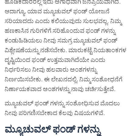
ಹೂಡಿಕೆದಾರರಲ್ಲಿ ಇದು ಅಗಾಧವಾಗಿ ಜನಪ್ರಿಯವಾಗಿದೆ.
ಆದಾಗ್ಯೂ
,
ಯಾವ ಮ್ಯೂಚುವಲ್ ಫಂಡ್ ಯೋಜನೆ
ಸರಿಯಾದದು ಎಂದು ಕಲಿಯುವುದು ಸುಲಭವಲ್ಲ. ನಿಮ್ಮ
ಹಣಕಾಸಿನ ಗುರಿಗಳಿಗೆ ಸರಿಹೊಂದುವ ಫಂಡ್ ಗಳನ್ನು
ಕಂಡುಹಿಡಿಯಲು ನೀವು ಸಮಗ್ರ ಮ್ಯೂಚುವಲ್ ಫಂಡ್
ವಿಶ್ಲೇಷಣೆಯನ್ನು ನಡೆಸಬೇಕು. ಮಾರುಕಟ್ಟೆ ನಿಯತಾಂಕಗಳ
ದೃಷ್ಟಿಯಿಂದ ಫಂಡ್ ಉತ್ತಮವಾಗಿದೆಯೇ ಎಂದು
ನಿರ್ಧರಿಸಲು ನೀವು ಹಲವಾರು ಅಂಶಗಳನ್ನು
ನಿರ್ಣಯಿಸಬೇಕು. ಈ ಲೇಖನದಲ್ಲಿ
,
ನಿಮ್ಮ ಸಂಶೋಧನೆಗೆ
ನಿರ್ಣಾಯಕವಾದ ಅಂಶಗಳನ್ನು ನಾವು ಚರ್ಚಿಸುತ್ತೇವೆ.
ಮ್ಯೂಚುವಲ್ ಫಂಡ್ ಗಳನ್ನು ಸಂಶೋಧಿಸುವ ಮೊದಲು
ನೀವು ಪರಿಗಣಿಸಬೇಕಾದ ಕೆಲವು ವಿಷಯಗಳಿವೆ.
ಮ್ಯೂಚುವಲ್ ಫಂಡ್ ಗಳನ್ನು