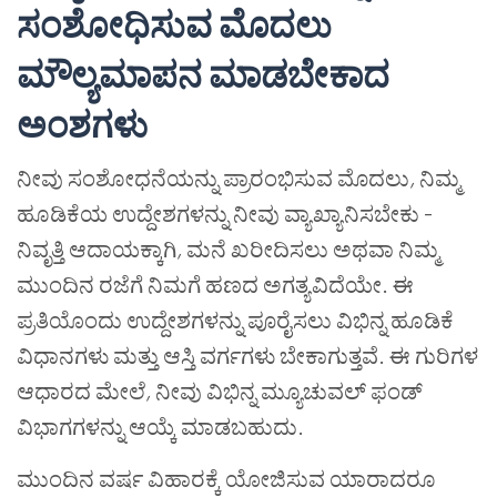
ಸಂಶೋಧಿಸುವ ಮೊದಲು
ಮೌಲ್ಯಮಾಪನ ಮಾಡಬೇಕಾದ
ಅಂಶಗಳು
ನೀವು ಸಂಶೋಧನೆಯನ್ನು ಪ್ರಾರಂಭಿಸುವ ಮೊದಲು
,
ನಿಮ್ಮ
ಹೂಡಿಕೆಯ ಉದ್ದೇಶಗಳನ್ನು ನೀವು ವ್ಯಾಖ್ಯಾನಿಸಬೇಕು -
ನಿವೃತ್ತಿ ಆದಾಯಕ್ಕಾಗಿ
,
ಮನೆ ಖರೀದಿಸಲು ಅಥವಾ ನಿಮ್ಮ
ಮುಂದಿನ ರಜೆಗೆ ನಿಮಗೆ ಹಣದ ಅಗತ್ಯವಿದೆಯೇ. ಈ
ಪ್ರತಿಯೊಂದು ಉದ್ದೇಶಗಳನ್ನು ಪೂರೈಸಲು ವಿಭಿನ್ನ ಹೂಡಿಕೆ
ವಿಧಾನಗಳು ಮತ್ತು ಆಸ್ತಿ ವರ್ಗಗಳು ಬೇಕಾಗುತ್ತವೆ. ಈ ಗುರಿಗಳ
ಆಧಾರದ ಮೇಲೆ
,
ನೀವು ವಿಭಿನ್ನ ಮ್ಯೂಚುವಲ್ ಫಂಡ್
ವಿಭಾಗಗಳನ್ನು ಆಯ್ಕೆ ಮಾಡಬಹುದು.
ಮುಂದಿನ ವರ್ಷ ವಿಹಾರಕ್ಕೆ ಯೋಜಿಸುವ ಯಾರಾದರೂ