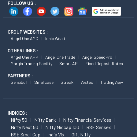
FOLLOW US :
GROUP WEBSITES :
Angel One AMC
Ionic Wealth
OTHER LINKS :
Angel One APP
Angel One Trade
Angel SpeedPro
Margin Trading Facility
Smart API
Fixed Deposit Rates
PARTNERS :
Sensibull
Smallcase
Streak
Vested
TradingView
INDICES :
Nifty 50
Nifty Bank
Nifty Financial Services
Nifty Next 50
Nifty Midcap 100
BSE Sensex
BSE Small Cap
India Vix
Gift Nifty