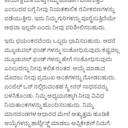
ಎಂಬುದರ ಬಗ್ಗೆ ನೀವು ನಿಯತಕಾಲಿಕ ನವೀಕರಣಗಳನ್ನು
ಪಡೆಯುತ್ತೀರಿ. ಇದು ನಿಮ್ಮ ಗುರಿಗಳನ್ನು ಪೂರೈಸುತ್ತಿದೆಯೇ
ಅಥವಾ ಇಲ್ಲವೇ ಎಂದು ನೀವು ಪರಿಶೀಲಿಸಬಹುದು.
ಇದು ಭಯಂಕರವೆಂದು ಒಬ್ಬರು ಭಾವಿಸಬಹುದು
,
ಆದರೆ
ಮ್ಯೂಚುವಲ್ ಫಂಡ್ ಗಳನ್ನು ಸಂಶೋಧಿಸುವುದು ಕಷ್ಟವಲ್ಲ.
ಮ್ಯೂಚುವಲ್ ಫಂಡ್ ಗಳನ್ನು ಹೇಗೆ ಸಂಶೋಧಿಸುವುದು
ಎಂಬುದನ್ನು ನೀವು ಕಲಿತ ನಂತರ
,
ಆಯ್ಕೆ ಮಾಡುವ
ಮೊದಲು ನೀವು ಪ್ರಮುಖ ಅಂಶಗಳನ್ನು ನೋಡಬಹುದು.
ಏಂಜೆಲ್ ಒನ್ ನಲ್ಲಿರುವಂತಹ ಸ್ಕ್ರೀನರ್ ಸಾಧನವನ್ನು
ಬಳಸಿಕೊಂಡು
,
ನಿಮ್ಮ ಅಧ್ಯಯನಕ್ಕಾಗಿ ನೀವು ವಿವಿಧ
ನಿಯತಾಂಕಗಳನ್ನು ಹೊಂದಿಸಬಹುದು. ನಿಮ್ಮ
ಮಾನದಂಡಗಳ ಆಧಾರದ ಮೇಲೆ ಅತ್ಯುತ್ತಮ ಹೂಡಿಕೆ
ಆಯ್ಕೆಗಳನ್ನು ಶಾರ್ಟ್ಲಿಸ್ಟ್ ಮಾಡಲು ಅಪ್ಲಿಕೇಶನ್ ನಿಮಗೆ