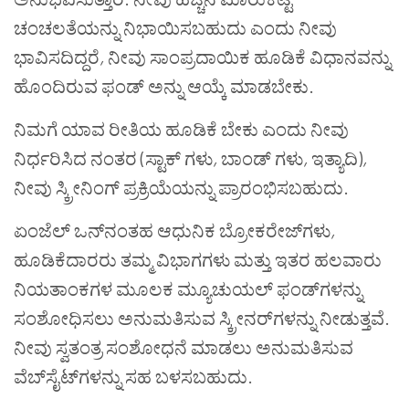
ಚಂಚಲತೆಯನ್ನು ನಿಭಾಯಿಸಬಹುದು ಎಂದು ನೀವು
ಭಾವಿಸದಿದ್ದರೆ
,
ನೀವು ಸಾಂಪ್ರದಾಯಿಕ ಹೂಡಿಕೆ ವಿಧಾನವನ್ನು
ಹೊಂದಿರುವ ಫಂಡ್ ಅನ್ನು ಆಯ್ಕೆ ಮಾಡಬೇಕು.
ನಿಮಗೆ ಯಾವ ರೀತಿಯ ಹೂಡಿಕೆ ಬೇಕು ಎಂದು ನೀವು
ನಿರ್ಧರಿಸಿದ ನಂತರ (ಸ್ಟಾಕ್ ಗಳು
,
ಬಾಂಡ್ ಗಳು
,
ಇತ್ಯಾದಿ)
,
ನೀವು ಸ್ಕ್ರೀನಿಂಗ್ ಪ್ರಕ್ರಿಯೆಯನ್ನು ಪ್ರಾರಂಭಿಸಬಹುದು.
ಏಂಜೆಲ್ ಒನ್‌ನಂತಹ ಆಧುನಿಕ ಬ್ರೋಕರೇಜ್‌ಗಳು
,
ಹೂಡಿಕೆದಾರರು ತಮ್ಮ ವಿಭಾಗಗಳು ಮತ್ತು ಇತರ ಹಲವಾರು
ನಿಯತಾಂಕಗಳ ಮೂಲಕ ಮ್ಯೂಚುಯಲ್ ಫಂಡ್‌ಗಳನ್ನು
ಸಂಶೋಧಿಸಲು ಅನುಮತಿಸುವ ಸ್ಕ್ರೀನರ್‌ಗಳನ್ನು ನೀಡುತ್ತವೆ.
ನೀವು ಸ್ವತಂತ್ರ ಸಂಶೋಧನೆ ಮಾಡಲು ಅನುಮತಿಸುವ
ವೆಬ್‌ಸೈಟ್‌ಗಳನ್ನು ಸಹ ಬಳಸಬಹುದು.