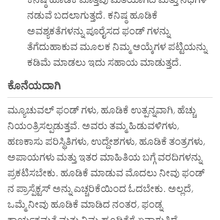
ನಡುವೆ ಬದಲಾಗುತ್ತದೆ. ಕನಿಷ್ಠ ಹೂಡಿಕೆ
ಅವಶ್ಯಕತೆಗಳನ್ನು ಪೂರೈಸದ ಫಂಡ್ ಗಳನ್ನು
ತೆಗೆದುಹಾಕುವ ಮೂಲಕ ನಿಮ್ಮ ಆಯ್ಕೆಗಳ ಪಟ್ಟಿಯನ್ನು
ಕಡಿಮೆ ಮಾಡಲು ಇದು ಸಹಾಯ ಮಾಡುತ್ತದೆ.
ಕೊನೆಯದಾಗಿ
ಮ್ಯೂಚುವಲ್ ಫಂಡ್ ಗಳು
,
ಹೂಡಿಕೆ ಉತ್ಪನ್ನವಾಗಿ
,
ಹೆಚ್ಚು
ನಿಯಂತ್ರಿಸಲ್ಪಡುತ್ತವೆ. ಅವರು ತಮ್ಮ ಹಿಡುವಳಿಗಳು
,
ಹಣಕಾಸು ಪರಿಸ್ಥಿತಿಗಳು
,
ಉದ್ದೇಶಗಳು
,
ಹೂಡಿಕೆ ತಂತ್ರಗಳು
,
ಅಪಾಯಗಳು ಮತ್ತು ಇತರ ಮಾಹಿತಿಯ ಬಗ್ಗೆ ವರದಿಗಳನ್ನು
ಪ್ರಕಟಿಸಬೇಕು. ಹೂಡಿಕೆ ಮಾಡುವ ಮೊದಲು ನೀವು ಫಂಡ್
ನ ಪ್ರಾಸ್ಪೆಕ್ಟಸ್ ಅನ್ನು ಎಚ್ಚರಿಕೆಯಿಂದ ಓದಬೇಕು. ಅಲ್ಲದೆ
,
ಒಮ್ಮೆ ನೀವು ಹೂಡಿಕೆ ಮಾಡಿದ ನಂತರ
,
ಫಂಡ್ನ
ಕಾರ್ಯಕ್ಷಮತೆ ಮತ್ತು ನಿಮ್ಮ ಹೂಡಿಕೆಗೆ ಏನಾಗುತ್ತಿದೆ