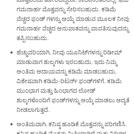
ಗಮನಾರ್ಹ ಮೊತ್ತವನ್ನು ಸೇರಿಸಬಹುದು. ಕಡಿಮೆ
ವೆಚ್ಚದ ಫಂಡ್ ಗಳನ್ನು ಆಯ್ಕೆ ಮಾಡುವ ಮೂಲಕ ನೀವು
ಗಮನಾರ್ಹ ವೆಚ್ಚದ ಅನುಪಾತವನ್ನು ಪಾವತಿಸುವುದನ್ನು
ತಪ್ಪಿಸಬಹುದು.
ಹೆಚ್ಚುವರಿಯಾಗಿ
,
ನೀವು ಯೂನಿಟ್‌ಗಳನ್ನು ರಿಡೀಮ್
ಮಾಡುವಾಗ ಶುಲ್ಕಗಳು ಇರಬಹುದು
,
ಇದು ನಿಮ್ಮ
ಅಂತಿಮ ಆದಾಯವನ್ನು ಕಡಿಮೆ ಮಾಡಬಹುದು
,
ವಿಶೇಷವಾಗಿ ಕಡಿಮೆ-ರಿಟರ್ನ್ ಫಂಡ್‌ಗಳಿಗೆ. ಕಡಿಮೆ
ಮುಂಭಾಗ ಮತ್ತು ಹಿಂಭಾಗದ ಲೋಡ್
ಶುಲ್ಕಗಳೊಂದಿಗೆ ಫಂಡ್‌ಗಳನ್ನು ಆಯ್ಕೆ ಮಾಡಲು ಆದ್ಯತೆ
ನೀಡಲಾಗುತ್ತದೆ.
ಅಂತಿಮವಾಗಿ
,
ಕನಿಷ್ಠ ಹೂಡಿಕೆ ಮೊತ್ತವನ್ನು ಪರಿಗಣಿಸಿ.
ಕನಿಷ್ಠ ಹೂಡಿಕೆ ಮೊತ್ತವು ಮಿತಿಯಾಗಿದೆ ಮತ್ತು ನಿಧಿಗಳ