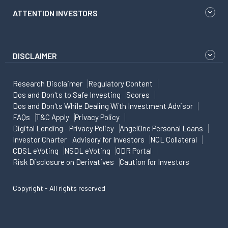
ATTENTION INVESTORS
DISCLAIMER
Research Disclaimer
Regulatory Content
Dos and Don'ts to Safe Investing
Scores
Dos and Don'ts While Dealing With Investment Advisor
FAQs
T&C Apply
Privacy Policy
Digital Lending - Privacy Policy
AngelOne Personal Loans
Investor Charter
Advisory for Investors
NCL Collateral
CDSL eVoting
NSDL eVoting
ODR Portal
Risk Disclosure on Derivatives
Caution for Investors
Copyright - All rights reserved