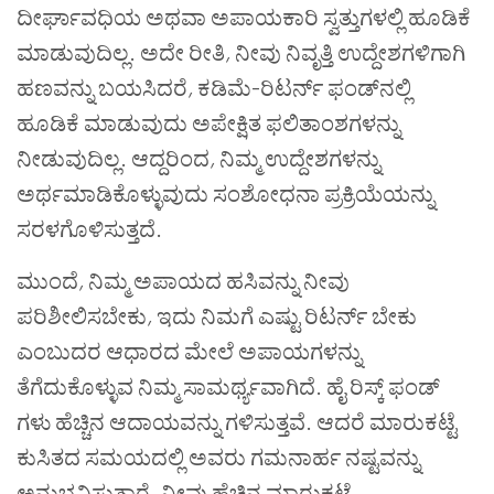
ದೀರ್ಘಾವಧಿಯ ಅಥವಾ ಅಪಾಯಕಾರಿ ಸ್ವತ್ತುಗಳಲ್ಲಿ ಹೂಡಿಕೆ
ಮಾಡುವುದಿಲ್ಲ. ಅದೇ ರೀತಿ
,
ನೀವು ನಿವೃತ್ತಿ ಉದ್ದೇಶಗಳಿಗಾಗಿ
ಹಣವನ್ನು ಬಯಸಿದರೆ
,
ಕಡಿಮೆ-ರಿಟರ್ನ್ ಫಂಡ್‌ನಲ್ಲಿ
ಹೂಡಿಕೆ ಮಾಡುವುದು ಅಪೇಕ್ಷಿತ ಫಲಿತಾಂಶಗಳನ್ನು
ನೀಡುವುದಿಲ್ಲ. ಆದ್ದರಿಂದ
,
ನಿಮ್ಮ ಉದ್ದೇಶಗಳನ್ನು
ಅರ್ಥಮಾಡಿಕೊಳ್ಳುವುದು ಸಂಶೋಧನಾ ಪ್ರಕ್ರಿಯೆಯನ್ನು
ಸರಳಗೊಳಿಸುತ್ತದೆ.
ಮುಂದೆ
,
ನಿಮ್ಮ ಅಪಾಯದ ಹಸಿವನ್ನು ನೀವು
ಪರಿಶೀಲಿಸಬೇಕು
,
ಇದು ನಿಮಗೆ ಎಷ್ಟು ರಿಟರ್ನ್ ಬೇಕು
ಎಂಬುದರ ಆಧಾರದ ಮೇಲೆ ಅಪಾಯಗಳನ್ನು
ತೆಗೆದುಕೊಳ್ಳುವ ನಿಮ್ಮ ಸಾಮರ್ಥ್ಯವಾಗಿದೆ. ಹೈ ರಿಸ್ಕ್ ಫಂಡ್
ಗಳು ಹೆಚ್ಚಿನ ಆದಾಯವನ್ನು ಗಳಿಸುತ್ತವೆ. ಆದರೆ ಮಾರುಕಟ್ಟೆ
ಕುಸಿತದ ಸಮಯದಲ್ಲಿ ಅವರು ಗಮನಾರ್ಹ ನಷ್ಟವನ್ನು
ಅನುಭವಿಸುತ್ತಾರೆ. ನೀವು ಹೆಚ್ಚಿನ ಮಾರುಕಟ್ಟೆ