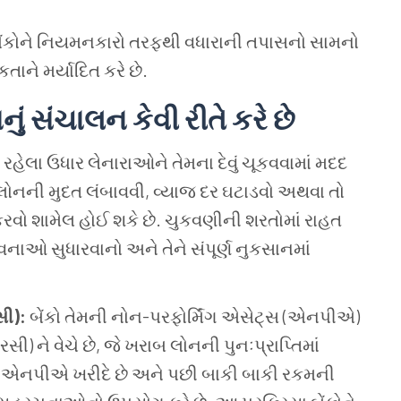
કોને નિયમનકારો તરફથી વધારાની તપાસનો સામનો
ાને મર્યાદિત કરે છે.
ું સંચાલન કેવી રીતે કરે છે
ી રહેલા ઉધાર લેનારાઓને તેમના દેવું ચૂકવવામાં મદદ
ં લોનની મુદત લંબાવવી, વ્યાજ દર ઘટાડવો અથવા તો
 કરવો શામેલ હોઈ શકે છે. ચુકવણીની શરતોમાં રાહત
ાવનાઓ સુધારવાનો અને તેને સંપૂર્ણ નુકસાનમાં
ી):
બેંકો તેમની નોન-પરફોર્મિંગ એસેટ્સ (એનપીએ)
 ને વેચે છે, જે ખરાબ લોનની પુનઃપ્રાપ્તિમાં
રે એનપીએ ખરીદે છે અને પછી બાકી બાકી રકમની