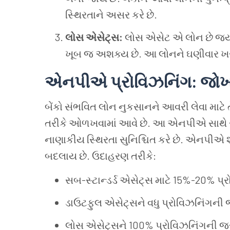
સ્થિરતાને અસર કરે છે.
લોસ એસેટ્સ:
લોસ એસેટ એ લોન છે જ્યાં 
ખૂબ જ અશક્ય છે. આ લોનને ઘણીવાર ખરાબ
એનપીએ પ્રોવિઝનિંગ: જોખ
બેંકો સંભવિત લોન નુકસાનને આવરી લેવા માટે 
તરીકે ઓળખવામાં આવે છે. આ એનપીએ સાથે સં
નાણાકીય સ્થિરતા સુનિશ્ચિત કરે છે. એનપીએ
બદલાય છે. ઉદાહરણ તરીકે:
સબ-સ્ટાન્ડર્ડ એસેટ્સ માટે 15%-20% પ્
ડાઉટફુલ એસેટ્સને વધુ પ્રોવિઝનિંગની જ
લોસ એસેટ્સને 100% પ્રોવિઝનિંગની જરૂર