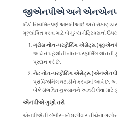
જીએનપીએ અને એનએનપીએ: મ
બેંકો નિયમિતપણે આરબીઆઈ અને રોકાણકા
મૂલ્યાંકિત કરવા માટે બે મુખ્ય મેટ્રિક્સનો ઉપ
ગ્રોસ નોન-પરફોર્મિંગ એસેટ્સ (જીએન
આવે તે પહેલાંની નોન-પરફોર્મિંગ લોનની ક
પ્રદાન કરે છે.
નેટ નોન-પરફોર્મિંગ એસેટ્સ (એનએનપ
પ્રોવિઝનિંગ ઘટાડીને કરવામાં આવે છે. આ 
બેંકે સંભવિત નુકસાનને આવરી લેવા માટે ફ
એનપીએ ગુણોત્તરો
એનપીએની ગંભીરતાને ઘણીવાર નીચેના ગુણોત્ત