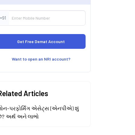
+91
Want to open an NRI account?
Related Articles
નોન-પરફોર્મિંગ એસેટ્સ (એનપીએ) શું
છે? અર્થ અને લાભો