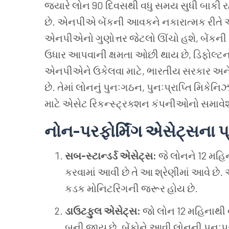
જ્યારે લોન 90 દિવસથી વધુ સમય સુધી બાકી રહે
છે. એનપીએ બેંકની આવકને નકારાત્મક રીતે અસ
એનપીએનો ગુણોત્તર જેટલો ઊંચો હશે, બેંકન
ઉધાર આપવાની ક્ષમતા ઓછી થાય છે, ડિફોલ્ટ
એનપીએને ઉકેલવા માટે, ભારતીય સરકાર અન
છે. તેમાં લોનનું પુનઃગઠન, પુનઃપ્રાપ્તિ મિ
માટે એસેટ રિકન્સ્ટ્રક્શન કંપનીઓનો સમાવેશ
નોન-પરફોર્મિંગ એસેટ્સના 
સબ-સ્ટાન્ડર્ડ એસેટ્સ:
જે લોનને 12 મહ
કરવામાં આવી છે તે આ શ્રેણીમાં આવે છે
કડક મોનિટરિંગની જરૂર હોય છે.
ડાઉટફુલ એસેટ્સ:
જો લોન 12 મહિનાથી વ
બની જાય છે. બેંકોને આવી લોનની પુનઃપ્રા