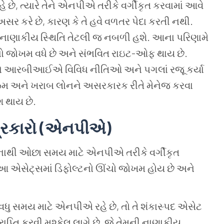
 છે, ત્યારે તેને એનપીએ તરીકે વર્ગીકૃત કરવામાં આવે
ર કરે છે, કારણ કે તે હવે વળતર પેદા કરતી નથી.
ી નાણાકીય સ્થિતિ તેટલી જ નબળી હશે. આના પરિણામે
નો જોખમ વધે છે અને સંભવિત રાઇટ-ઓફ થાય છે.
ે આરબીઆઈએ વિવિધ નીતિઓ અને પગલાં રજૂ કર્યા
કેનિઝમ અને ખરાબ લોનને અસરકારક રીતે મેનેજ કરવા
 થાય છે.
પ્રકારો (એનપીએ)
િનાથી ઓછા સમય માટે એનપીએ તરીકે વર્ગીકૃત
. આ એસેટ્સમાં ડિફોલ્ટનો ઊંચો જોખમ હોય છે અને
ધુ સમય માટે એનપીએ રહે છે, તો તે શંકાસ્પદ એસેટ
પ્તિ કરવી મુશ્કેલ લાગે છે, જે તેમની નાણાકીય