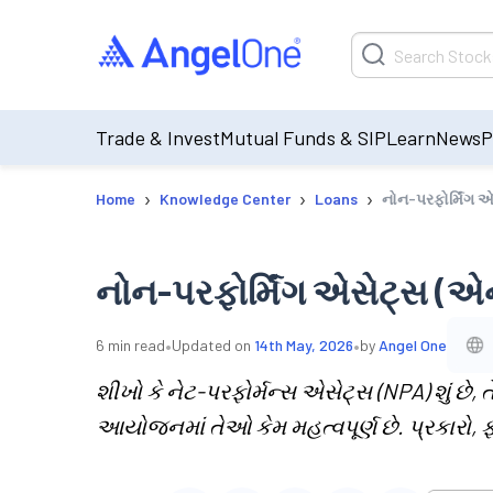
Trade & Invest
Mutual Funds & SIP
Learn
News
P
›
›
›
Home
Knowledge Center
Loans
નોન-પરફોર્મિંગ 
નોન-પરફોર્મિંગ એસેટ્સ (એન
•
•
6
min read
Updated on
14th May, 2026
by
Angel One
શીખો કે નેટ-પરફોર્મન્સ એસેટ્સ (NPA) શું છે, 
આયોજનમાં તેઓ કેમ મહત્વપૂર્ણ છે. પ્રકારો,