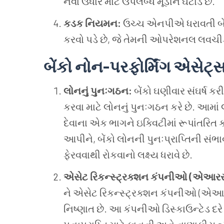
નવા ઉધાર માટે ઉપલબ્ધ મૂડીને ઘટાડે છે.
કડક નિયમન:
ઉચ્ચ એનપીએ ધરાવતી બેં
કરવો પડે છે, જે તેમની ઓપરેશનલ લવચીકત
બેંકો નોન-પરફોર્મિંગ એસેટ્સન
લોનનું પુનઃગઠન:
બેંકો ઘણીવાર સંઘર્ષ કર
કરવા માટે લોનનું પુનઃગઠન કરે છે. આમા
દેવાના એક ભાગને ઇક્વિટીમાં રૂપાંતરિત
આપીને, બેંકો લોનની પુનઃપ્રાપ્તિની સંભ
ફેરવવાથી રોકવાનો લક્ષ્ય ધરાવે છે.
એસેટ રિકન્સ્ટ્રક્શન કંપનીઓ (એઆરસ
ને એસેટ રિકન્સ્ટ્રક્શન કંપનીઓ (એઆરસી)
નિષ્ણાત છે. આ કંપનીઓ ડિસ્કાઉન્ટેડ દ