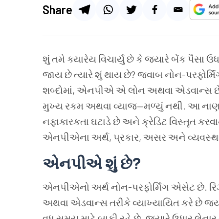
Share
શું તમે ક્યારેય વિચાર્યું છે કે જ્યારે બેંક પૈ
જાય છે ત્યારે શું થાય છે? જવાબ નોન-પરફોર્
શબ્દોમાં, એનપીએ એ લોન અથવા એડવાન્સ છે 
મુખ્ય રકમ અથવા વ્યાજ—મળ્યું નથી. આ નાણાકી
નફાકારકતા ઘટાડે છે અને ક્રેડિટ વિસ્તૃત કરવાની
એનપીએના અર્થ, પ્રકાર, અસર અને વ્યવસ્થાપ
એનપીએ શું છે?
એનપીએનો અર્થ નોન-પરફોર્મિંગ એસેટ છે. 
અથવા એડવાન્સ તરીકે વ્યાખ્યાયિત કરે છે જ
વધુ સમય માટે બાકી રહે છે. જ્યારે ઉધાર લેનાર 