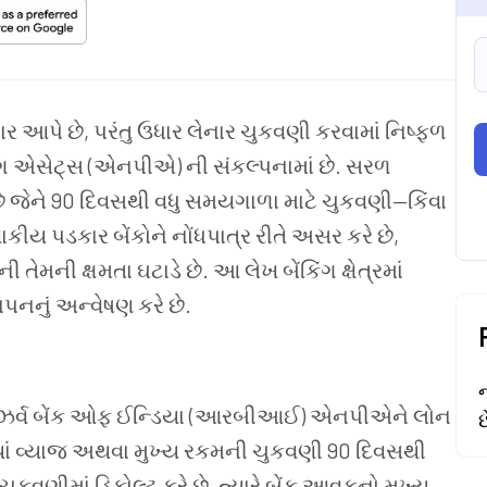
સા ઉધાર આપે છે, પરંતુ ઉધાર લેનાર ચુકવણી કરવામાં નિષ્ફળ
મિંગ એસેટ્સ (એનપીએ) ની સંકલ્પનામાં છે. સરળ
જેને 90 દિવસથી વધુ સમયગાળા માટે ચુકવણી—કિંવા
ય પડકાર બેંકોને નોંધપાત્ર રીતે અસર કરે છે,
 તેમની ક્ષમતા ઘટાડે છે. આ લેખ બેંકિંગ ક્ષેત્રમાં
નનું અન્વેષણ કરે છે.
રિઝર્વ બેંક ઓફ ઈન્ડિયા (આરબીઆઈ) એનપીએને લોન
્યાં વ્યાજ અથવા મુખ્ય રકમની ચુકવણી 90 દિવસથી
ચુકવણીમાં ડિફોલ્ટ કરે છે, ત્યારે બેંક આવકનો મુખ્ય