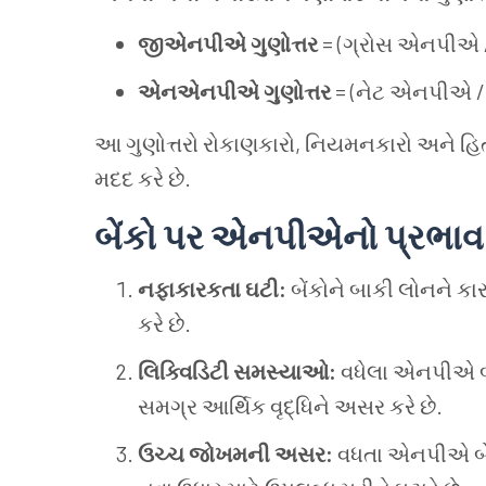
જીએનપીએ ગુણોત્તર
= (ગ્રોસ એનપીએ /
એનએનપીએ ગુણોત્તર
= (નેટ એનપીએ / 
આ ગુણોત્તરો રોકાણકારો, નિયમનકારો અને હિતધ
મદદ કરે છે.
બેંકો પર એનપીએનો પ્રભાવ
નફાકારકતા ઘટી:
બેંકોને બાકી લોનને 
કરે છે.
લિક્વિડિટી સમસ્યાઓ:
વધેલા એનપીએ બેં
સમગ્ર આર્થિક વૃદ્ધિને અસર કરે છે.
ઉચ્ચ જોખમની અસર:
વધતા એનપીએ બેંકો