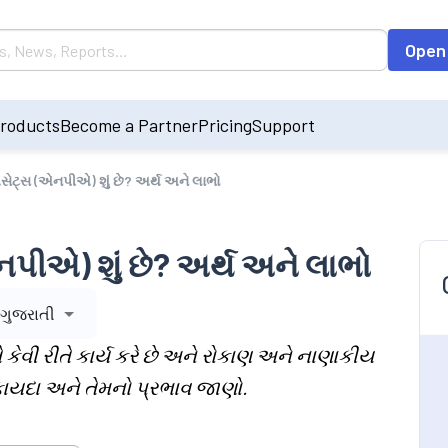
Open
roducts
Become a Partner
Pricing
Support
એસેટ્સ (એનપીએ) શું છે? અર્થ અને લાભો
પીએ) શું છે? અર્થ અને લાભો
ગુજરાતી
તે કેવી રીતે કાર્ય કરે છે અને રોકાણ અને નાણાકીય
 ફાયદા અને તેમનો પ્રભાવ જાણો.