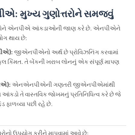
ુખ્ય ગુણોત્તરોને સમજવું
રોને એનપીએ આંકડાઓની જાણ કરે છે. એનપીએને
યોગ થાય છે:
પીએ):
જીએનપીએનો અર્થ છે પ્રોવિઝનિંગ કરવામાં
ુલ કિંમત. તે બેંકની ખરાબ લોનનું એક સંપૂર્ણ માપણ
ીએ):
એનએનપીએની ગણતરી જીએનપીએમાંથી
આંકડો તે વાસ્તવિક જોખમનું પ્રતિનિધિત્વ કરે છે જે
ંડ ફાળવ્યા પછી રહે છે.
રોનો ઉપયોગ કરીને માપવામાં આવે છે: