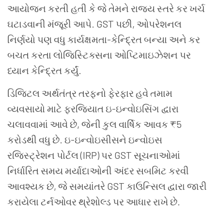
આયોજન કરતી હતી કે જે તેમને રાજ્ય સ્તરે કર ખર્ચ
ઘટાડવાની મંજૂરી આપે. GST પછી, ઓપરેશનલ
નિર્ણયો પણ વધુ કાર્યક્ષમતા-કેન્દ્રિત બન્યા અને કર
બચત કરતા લોજિસ્ટિક્સના ઓપ્ટિમાઇઝેશન પર
ધ્યાન કેન્દ્રિત કર્યું.
ડિજિટલ અર્થતંત્ર તરફનો ફેરફાર હવે તમામ
વ્યવસાયો માટે ફરજિયાત ઇ-ઇન્વોઇસિંગ દ્વારા
ચલાવવામાં આવે છે, જેની કુલ વાર્ષિક આવક ₹5
કરોડથી વધુ છે. ઇ-ઇન્વોઇસીસને ઇન્વોઇસ
રજિસ્ટ્રેશન પોર્ટલ (IRP) પર GST સૂચનાઓમાં
નિર્ધારિત સમય મર્યાદાઓની અંદર સબમિટ કરવી
આવશ્યક છે, જે સમયાંતરે GST કાઉન્સિલ દ્વારા જારી
કરાયેલા ટર્નઓવર થ્રેશોલ્ડ પર આધાર રાખે છે.