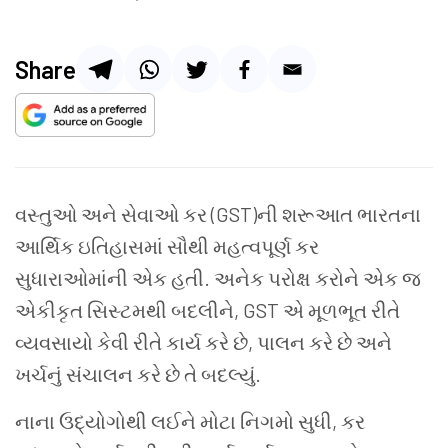
Share
વસ્તુઓ અને સેવાઓ કર (GST)ની શરૂઆત ભારતના
આર્થિક ઇતિહાસમાં સૌથી મહત્વપૂર્ણ કર
સુધારાઓમાંની એક હતી. અનેક પરોક્ષ કરોને એક જ
એકીકૃત સિસ્ટમથી બદલીને, GST એ મૂળભૂત રીતે
વ્યવસાયો કેવી રીતે કાર્ય કરે છે, પાલન કરે છે અને
ખર્ચનું સંચાલન કરે છે તે બદલ્યું.
નાના ઉદ્યોગોથી લઈને મોટા નિગમો સુધી, કર