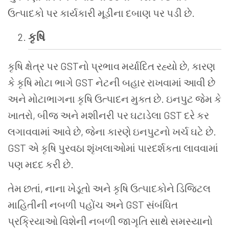
ઉત્પાદકો પર કાર્યકારી મૂડીના દબાણ પર પડી છે.
કૃષિ
કૃષિ ક્ષેત્ર પર GSTનો પ્રભાવ મર્યાદિત રહ્યો છે, કારણ
કે કૃષિ મોટા ભાગે GST નેટની બહાર રાખવામાં આવી છે
અને મોટાભાગના કૃષિ ઉત્પાદન મુક્ત છે. ઇનપુટ જેમ કે
ખાતરો, બીજ અને મશીનરી પર ઘટાડેલા GST દરે કર
લગાવવામાં આવે છે, જેના કારણે ઇનપુટનો ખર્ચ ઘટે છે.
GST એ કૃષિ પુરવઠા શૃંખલાઓમાં પારદર્શકતા લાવવામાં
પણ મદદ કરી છે.
તેમ છતાં, નાના ખેડૂતો અને કૃષિ ઉત્પાદકોને ડિજિટલ
માહિતીની નબળી પહોંચ અને GST સંબંધિત
પ્રક્રિયાઓ વિશેની નબળી જાગૃતિ સાથે સમસ્યાનો