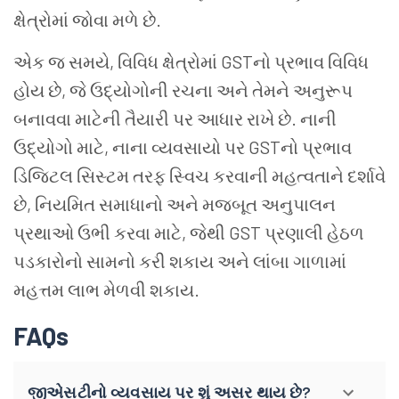
ક્ષેત્રોમાં જોવા મળે છે.
એક જ સમયે, વિવિધ ક્ષેત્રોમાં GSTનો પ્રભાવ વિવિધ
હોય છે, જે ઉદ્યોગોની રચના અને તેમને અનુરૂપ
બનાવવા માટેની તૈયારી પર આધાર રાખે છે. નાની
ઉદ્યોગો માટે, નાના વ્યવસાયો પર GSTનો પ્રભાવ
ડિજિટલ સિસ્ટમ તરફ સ્વિચ કરવાની મહત્વતાને દર્શાવે
છે, નિયમિત સમાધાનો અને મજબૂત અનુપાલન
પ્રથાઓ ઉભી કરવા માટે, જેથી GST પ્રણાલી હેઠળ
પડકારોનો સામનો કરી શકાય અને લાંબા ગાળામાં
મહત્તમ લાભ મેળવી શકાય.
FAQs
જીએસટીનો વ્યવસાય પર શું અસર થાય છે?