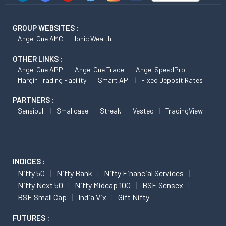
GROUP WEBSITES :
Angel One AMC
Ionic Wealth
OTHER LINKS :
Angel One APP
Angel One Trade
Angel SpeedPro
Margin Trading Facility
Smart API
Fixed Deposit Rates
PARTNERS :
Sensibull
Smallcase
Streak
Vested
TradingView
INDICES :
Nifty 50
Nifty Bank
Nifty Financial Services
Nifty Next 50
Nifty Midcap 100
BSE Sensex
BSE Small Cap
India Vix
Gift Nifty
FUTURES :