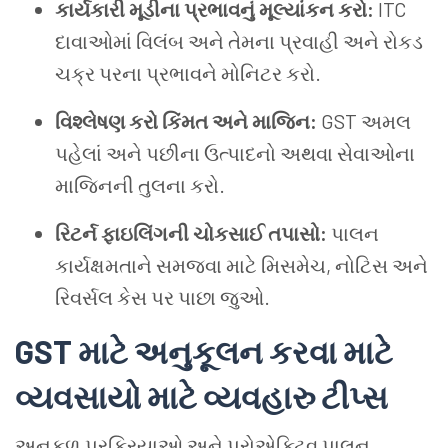
કાર્યકારી મૂડીના પ્રભાવનું મૂલ્યાંકન કરો:
ITC
દાવાઓમાં વિલંબ અને તેમના પ્રવાહી અને રોકડ
ચક્ર પરના પ્રભાવને મોનિટર કરો.
વિશ્લેષણ કરો
કિંમત અને માજિન:
GST અમલ
પહેલાં અને પછીના ઉત્પાદનો અથવા સેવાઓના
માજિનની તુલના કરો.
રિટર્ન ફાઇલિંગની ચોકસાઈ તપાસો:
પાલન
કાર્યક્ષમતાને સમજવા માટે મિસમેચ, નોટિસ અને
રિવર્સલ કેસ પર પાછા જુઓ.
GST માટે અનુકૂલન કરવા માટે
વ્યવસાયો માટે વ્યવહારુ ટીપ્સ
અનુકૂળ પ્રક્રિયાઓ અને પ્રોએક્ટિવ પાલન