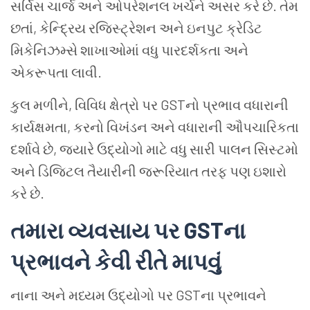
સર્વિસ ચાર્જ અને ઓપરેશનલ ખર્ચને અસર કરે છે. તેમ
છતાં, કેન્દ્રિય રજિસ્ટ્રેશન અને ઇનપુટ ક્રેડિટ
મિકેનિઝમ્સે શાખાઓમાં વધુ પારદર્શકતા અને
એકરૂપતા લાવી.
કુલ મળીને, વિવિધ ક્ષેત્રો પર GSTનો પ્રભાવ વધારાની
કાર્યક્ષમતા, કરનો વિખંડન અને વધારાની ઔપચારિકતા
દર્શાવે છે, જ્યારે ઉદ્યોગો માટે વધુ સારી પાલન સિસ્ટમો
અને ડિજિટલ તૈયારીની જરૂરિયાત તરફ પણ ઇશારો
કરે છે.
તમારા વ્યવસાય પર GSTના
પ્રભાવને કેવી રીતે માપવું
નાના અને મધ્યમ ઉદ્યોગો પર GSTના પ્રભાવને