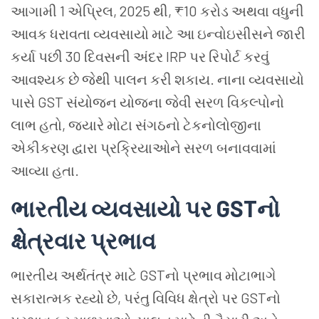
આગામી 1 એપ્રિલ, 2025 થી, ₹10 કરોડ અથવા વધુની
આવક ધરાવતા વ્યવસાયો માટે આ ઇન્વોઇસીસને જારી
કર્યા પછી 30 દિવસની અંદર IRP પર રિપોર્ટ કરવું
આવશ્યક છે જેથી પાલન કરી શકાય. નાના વ્યવસાયો
પાસે GST સંયોજન યોજના જેવી સરળ વિકલ્પોનો
લાભ હતો, જ્યારે મોટા સંગઠનો ટેકનોલોજીના
એકીકરણ દ્વારા પ્રક્રિયાઓને સરળ બનાવવામાં
આવ્યા હતા.
ભારતીય વ્યવસાયો પર GSTનો
ક્ષેત્રવાર પ્રભાવ
ભારતીય અર્થતંત્ર માટે GSTનો પ્રભાવ મોટાભાગે
સકારાત્મક રહ્યો છે, પરંતુ વિવિધ ક્ષેત્રો પર GSTનો