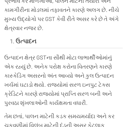
પ્રભાવ કર માળખાઓ, પાલન માટેની તૈયારી અને
કામગીરીના મોડલમાં તફાવતને કારણે અલગ છે. નીચે
મુખ્ય ઉદ્યોગો પર GST કેવી રીતે અસર કરે છે તે અંગે
ક્ષેત્રવાર નજર છે.
ઉત્પાદન
ઉત્પાદન ક્ષેત્ર GSTના સૌથી મોટા લાભાર્થીઓમાંનું
એક રહ્યું છે. અનેક પરોક્ષ કરોના વિતરણને કારણે
કાસ્કેડિંગ અસરનો અંત આવ્યો અને કુલ ઉત્પાદન
ખર્ચમાં ઘટાડો થયો. રાજ્યોમાં સરળ ઇનપુટ ટેક્સ
ક્રેડિટને કારણે રાજ્યોમાં પ્રાપ્તિ સરળ બની અને
પુરવઠા શૃંખલાઓની કાર્યક્ષમતા વધારી.
તેમ છતાં, પાલન માટેની કડક સમયમર્યાદા અને કર
ચુકવણીમાં વિલંબ માટેની દંડની અસર કેટલાક