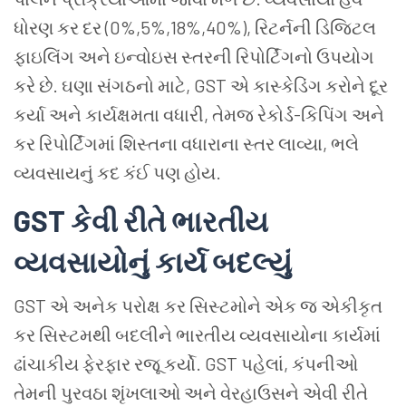
ધોરણ કર દર (0%,5%,18%,40%), રિટર્નની ડિજિટલ
ફાઇલિંગ અને ઇન્વોઇસ સ્તરની રિપોર્ટિંગનો ઉપયોગ
કરે છે. ઘણા સંગઠનો માટે, GST એ કાસ્કેડિંગ કરોને દૂર
કર્યા અને કાર્યક્ષમતા વધારી, તેમજ રેકોર્ડ-કિપિંગ અને
કર રિપોર્ટિંગમાં શિસ્તના વધારાના સ્તર લાવ્યા, ભલે
વ્યવસાયનું કદ કંઈ પણ હોય.
GST કેવી રીતે ભારતીય
વ્યવસાયોનું કાર્ય બદલ્યું
GST
એ અનેક પરોક્ષ કર સિસ્ટમોને એક જ એકીકૃત
કર સિસ્ટમથી બદલીને ભારતીય વ્યવસાયોના કાર્યમાં
ઢાંચાકીય ફેરફાર રજૂ કર્યો. GST પહેલાં, કંપનીઓ
તેમની પુરવઠા શૃંખલાઓ અને વેરહાઉસને એવી રીતે