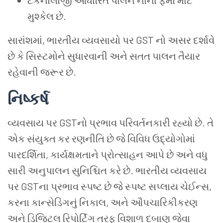
ટેકનોલોજી આધારિત પાલન નાના ફર્મો માટે
મુશ્કેલ છે.
સારાંશમાં, ભારતીય વ્યવસાયો પર GST નો અસર દર્શાવે
છે કે સિસ્ટમોને સુધારવાની અને સતત પાલન તૈયાર
રહેવાની જરૂર છે.
નિષ્કર્ષ
વ્યવસાય પર GSTનો પ્રભાવ પરિવર્તનકારી રહ્યો છે. તે
એક સંયુક્ત કર રણનીતિ છે જે વિવિધ ઉદ્યોગોમાં
પારદર્શિતા, કાર્યક્ષમતાને પ્રોત્સાહન આપે છે અને વધુ
સારી અનુપાલન સુનિશ્ચિત કરે છે. ભારતીય વ્યવસાય
પર GSTના પ્રભાવ સ્પષ્ટ છે જે સ્પષ્ટ સપ્લાય ચેઈન્સ,
કરના કાન્સેડિંગનું નિકાલ, અને ઔપચારિકીકરણ
અને ડિજિટલ રિપોર્ટિંગ તરફ વિશાળ દબાણ જેવા