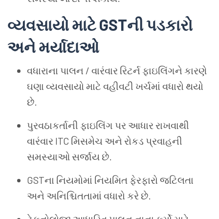
વ્યવસાયો માટે GSTની પડકારો
અને મર્યાદાઓ
વધારાના પાલન / વારંવાર રિટર્ન ફાઇલિંગને કારણે
ઘણા વ્યવસાયો માટે વહીવટી ખર્ચમાં વધારો થયો
છે.
પુરવઠાકર્તાની ફાઇલિંગ પર આધાર રાખવાથી
વારંવાર ITC મિસમેચ અને રોકડ પ્રવાહની
સમસ્યાઓ સર્જાય છે.
GSTના નિયમોમાં નિયમિત ફેરફારો જટિલતા
અને અનિશ્ચિતતામાં વધારો કરે છે.