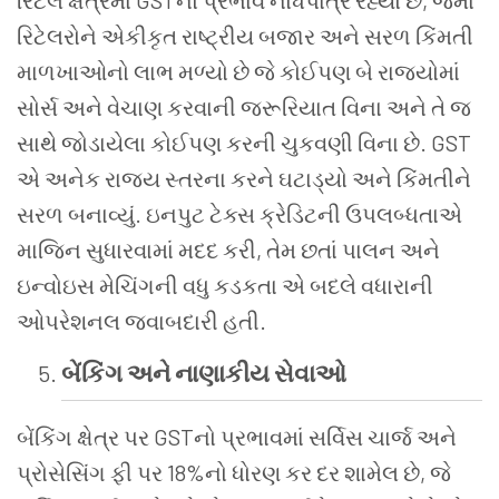
રિટેલ ક્ષેત્રમાં GSTનો પ્રભાવ નોંધપાત્ર રહ્યો છે, જેમાં
રિટેલરોને એકીકૃત રાષ્ટ્રીય બજાર અને સરળ કિંમતી
માળખાઓનો લાભ મળ્યો છે જે કોઈપણ બે રાજ્યોમાં
સોર્સ અને વેચાણ કરવાની જરૂરિયાત વિના અને તે જ
સાથે જોડાયેલા કોઈપણ કરની ચુકવણી વિના છે. GST
એ અનેક રાજ્ય સ્તરના કરને ઘટાડ્યો અને કિંમતીને
સરળ બનાવ્યું. ઇનપુટ ટેક્સ ક્રેડિટની ઉપલબ્ધતાએ
માજિન સુધારવામાં મદદ કરી, તેમ છતાં પાલન અને
ઇન્વોઇસ મેચિંગની વધુ કડકતા એ બદલે વધારાની
ઓપરેશનલ જવાબદારી હતી.
બેંકિંગ અને નાણાકીય સેવાઓ
બેંકિંગ ક્ષેત્ર પર GSTનો પ્રભાવમાં સર્વિસ ચાર્જ અને
પ્રોસેસિંગ ફી પર 18%નો ધોરણ કર દર શામેલ છે, જે