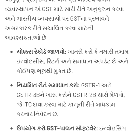
વ્યવસ્થાપન એ GST માટે સારી રીતે અનુકૂલન કરવા
અને ભારતીય વ્યવસાયો પર GSTના પ્રભાવને
અસરકારક રીતે સંચાલિત કરવા માટેની
આવશ્યકતાઓ છે.
ચોક્કસ રેકોર્ડ જાળવો:
ખાતરી કરો કે તમારી તમામ
ઇન્વોઇસીસ, રિટર્ન અને સમાધાન અપડેટ છે અને
કોઈપણ ભૂલથી મુક્ત છે.
નિયમિત રીતે સમાધાન કરો:
GSTR-1 અને
GSTR-3Bને ખાસ કરીને GSTR-2B સાથે મેળવો,
જે ITC દાવા કરવા માટે કાનૂની રીતે બાંધકામ
કરનાર નિવેદન છે.
ઉપયોગ કરો
GST-પાલન સોફ્ટવેર:
ઇન્વોઇસિંગ