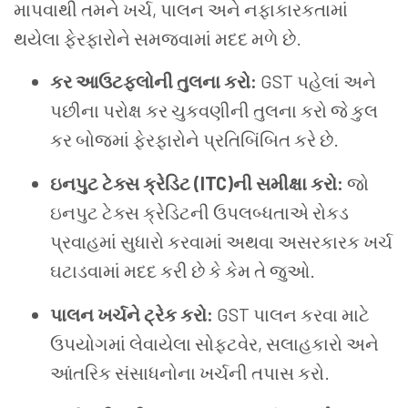
માપવાથી તમને ખર્ચ, પાલન અને નફાકારકતામાં
થયેલા ફેરફારોને સમજવામાં મદદ મળે છે.
કર આઉટફ્લોની તુલના કરો:
GST પહેલાં અને
પછીના પરોક્ષ કર ચુકવણીની તુલના કરો જે કુલ
કર બોજમાં ફેરફારોને પ્રતિબિંબિત કરે છે.
ઇનપુટ ટેક્સ ક્રેડિટ (ITC)ની સમીક્ષા કરો:
જો
ઇનપુટ ટેક્સ ક્રેડિટની ઉપલબ્ધતાએ રોકડ
પ્રવાહમાં સુધારો કરવામાં અથવા અસરકારક ખર્ચ
ઘટાડવામાં મદદ કરી છે કે કેમ તે જુઓ.
પાલન ખર્ચને ટ્રેક કરો:
GST પાલન કરવા માટે
ઉપયોગમાં લેવાયેલા સોફ્ટવેર, સલાહકારો અને
આંતરિક સંસાધનોના ખર્ચની તપાસ કરો.