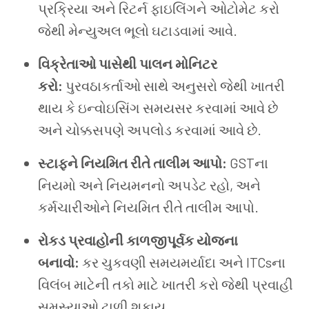
પ્રક્રિયા અને રિટર્ન ફાઇલિંગને ઓટોમેટ કરો
જેથી મેન્યુઅલ ભૂલો ઘટાડવામાં આવે.
વિક્રેતાઓ પાસેથી પાલન મોનિટર
કરો:
પુરવઠાકર્તાઓ સાથે અનુસરો જેથી ખાતરી
થાય કે ઇન્વોઇસિંગ સમયસર કરવામાં આવે છે
અને ચોક્કસપણે અપલોડ કરવામાં આવે છે.
સ્ટાફને નિયમિત રીતે તાલીમ આપો:
GSTના
નિયમો અને નિયમનનો અપડેટ રહો, અને
કર્મચારીઓને નિયમિત રીતે તાલીમ આપો.
રોકડ પ્રવાહોની કાળજીપૂર્વક યોજના
બનાવો:
કર ચુકવણી સમયમર્યાદા અને ITCsના
વિલંબ માટેની તકો માટે ખાતરી કરો જેથી પ્રવાહી
સમસ્યાઓ ટાળી શકાય.