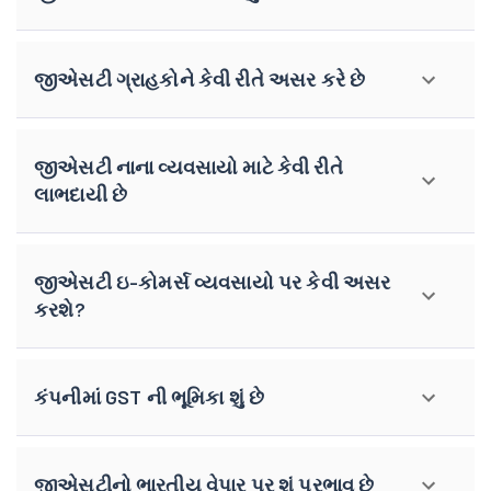
જીએસટી ગ્રાહકોને કેવી રીતે અસર કરે છે
જીએસટી નાના વ્યવસાયો માટે કેવી રીતે
લાભદાયી છે
જીએસટી ઇ-કોમર્સ વ્યવસાયો પર કેવી અસર
કરશે?
કંપનીમાં GST ની ભૂમિકા શું છે
જીએસટીનો ભારતીય વેપાર પર શું પ્રભાવ છે