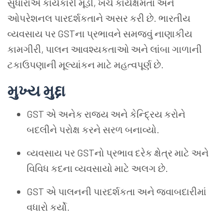
સુધારાએ કાર્યકારી મૂડી, ખર્ચ કાર્યક્ષમતા અને
ઓપરેશનલ પારદર્શકતાને અસર કરી છે. ભારતીય
વ્યવસાય પર GSTના પ્રભાવને સમજવું નાણાકીય
કામગીરી, પાલન આવશ્યકતાઓ અને લાંબા ગાળાની
ટકાઉપણાની મૂલ્યાંકન માટે મહત્વપૂર્ણ છે.
મુખ્ય મુદ્દા
GST એ અનેક રાજ્ય અને કેન્દ્રિય કરોને
બદલીને પરોક્ષ કરને સરળ બનાવ્યો.
વ્યવસાય પર GSTનો પ્રભાવ દરેક ક્ષેત્ર માટે અને
વિવિધ કદના વ્યવસાયો માટે અલગ છે.
GST એ પાલનની પારદર્શકતા અને જવાબદારીમાં
વધારો કર્યો.