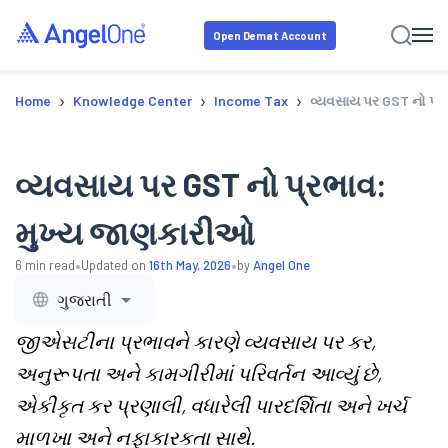
Open Demat Account
›
›
›
Home
Knowledge Center
Income Tax
વ્યવસાય પર GST નો પ્
વ્યવસાય પર GST નો પ્રભાવ:
મુખ્ય જાણકારીઓ
•
•
6
min read
Updated on
16th May, 2026
by
Angel One
ગુજરાતી
જીએસટીના પ્રભાવને કારણે વ્યવસાય પર કર,
અનુરૂપતા અને કામગીરીમાં પરિવર્તન આવ્યું છે,
એકીકૃત કર પ્રણાલી, વધારેલી પારદર્શિતા અને ખર્ચ
માળખા અને નફાકારકતા સાથે.