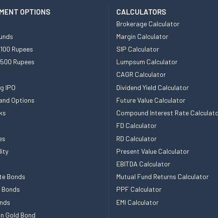
MENT OPTIONS
CALCULATORS
Brokerage Calculator
unds
Margin Calculator
 100 Rupees
SIP Calculator
 500 Rupees
Lumpsum Calculator
CAGR Calculator
g IPO
Dividend Yield Calculator
and Options
Future Value Calculator
ks
Compound Interest Rate Calculat
FD Calculator
es
RD Calculator
ity
Present Value Calculator
EBITDA Calculator
te Bonds
Mutual Fund Returns Calculator
e Bonds
PPF Calculator
nds
EMI Calculator
n Gold Bond