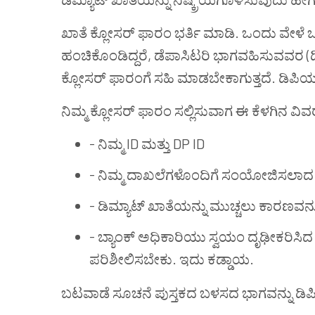
ಖಾತೆ
ಕ್ಲೋಸರ್
ಫಾರಂ
ಭರ್ತಿ
ಮಾಡಿ
.
ಒಂದು
ವೇಳೆ
ಒ
ಹಂಚಿಕೊಂಡಿದ್ದರೆ
,
ಡೆಪಾಸಿಟರಿ
ಭಾಗವಹಿಸುವವರ
(
ಕ್ಲೋಸರ್
ಫಾರಂಗೆ
ಸಹಿ
ಮಾಡಬೇಕಾಗುತ್ತದೆ
.
ಡಿಪಿಯ
ನಿಮ್ಮ
ಕ್ಲೋಸರ್
ಫಾರಂ
ಸಲ್ಲಿಸುವಾಗ
ಈ
ಕೆಳಗಿನ
ವಿವ
- ನಿಮ್ಮ ID ಮತ್ತು DP ID
- ನಿಮ್ಮ ದಾಖಲೆಗಳೊಂದಿಗೆ ಸಂಯೋಜಿಸಲಾದ 
- ಡಿಮ್ಯಾಟ್
ಖಾತೆಯನ್ನು
ಮುಚ್ಚಲು ಕಾರಣವನ್ನು 
- ಬ್ಯಾಂಕ್ ಅಧಿಕಾರಿಯು ಸ್ವಯಂ ದೃಢೀಕರಿಸಿದ 
ಪರಿಶೀಲಿಸಬೇಕು. ಇದು ಕಡ್ಡಾಯ.
ಬಟವಾಡೆ
ಸೂಚನೆ
ಪುಸ್ತಕದ
ಬಳಸದ
ಭಾಗವನ್ನು
ಡಿಪಿ