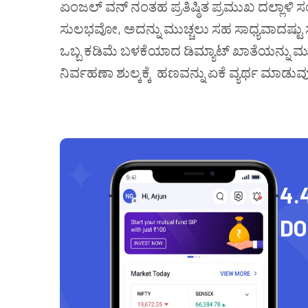
ಏಂಜಲ್
ವನ್ ನಂತಹ
ಪ್ರತಿಷ್ಠಿತ
ಪ್ರಮುಖ
ದಲ್ಲಾಳಿ
ಸಂ
ಸುಲಭವೋ, ಅದನ್ನು ಮುಚ್ಚಲು ಸಹ
ಸಾಧ್ಯವಾದಷ್ಟು
ಒಬ್ಬ
ಕಡಿಮೆ ಬಳಕೆಯಾದ ಡಿಮ್ಯಾಟ್
ಖಾತೆಯನ್ನು
ಮು
ನಿರ್ವಹಣಾ
ಶುಲ್ಕಕ್ಕೆ
ಹಣವನ್ನು
ಏಕೆ
ವ್ಯರ್ಥ
ಮಾಡುವ
4.
D