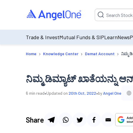
Suggestion will be p
Trade & Invest
Mutual Funds & SIP
Learn
News
P
›
›
›
Home
Knowledge Center
Demat Account
ನಿಮ್ಮ ಡ
ನಿಮ್ಮ ಡಿಮ್ಯಾಟ್ ಖಾತೆಯನ್ನು ಆನ್
•
•
6
min read
Updated on
20th Oct, 2022
by
Angel One
Share