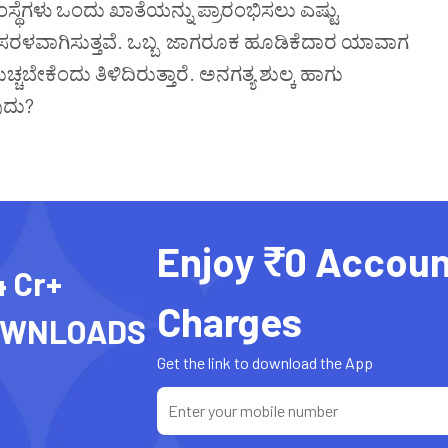
ಸ್ಥೆಗಳು
ಒಂದು ಖಾತೆಯನ್ನು
ಪ್ರಾರಂಭಿಸಲು
ಎಷ್ಟು
ಸರಳವಾಗಿಸುತ್ತವೆ
.
ಒಬ್ಬ
ಜಾಗರೂಕ
ಹೂಡಿಕೆದಾರ
ಯಾವಾಗ
ಚ್ಚಬೇಕೆಂದು
ತಿಳಿದಿರುತ್ತಾರೆ
.
ಅನಗತ್ಯ
ಶುಲ್ಕ
ಹಾಗು
ುದು
?
Enjoy ₹0 Accoun
4 Cr+
Charges
OWNLOADS
Get the link to download the App