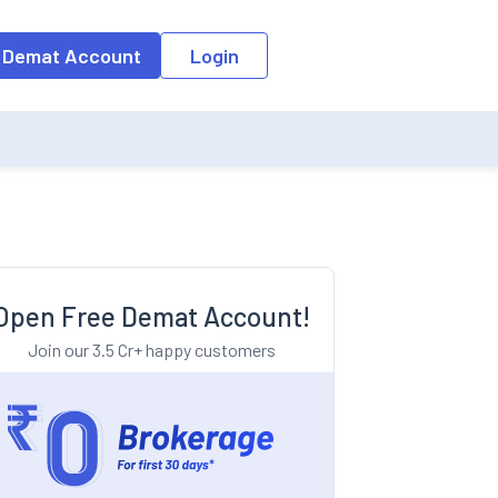
o the input field, the suggestion list will be updated as per the keyw
 Demat Account
Login
Open Free Demat Account!
Join our 3.5 Cr+ happy customers