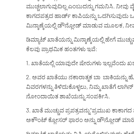
ಮುಚ್ಚಲಾಗುವುದಿಲ್ಲ
ಎಂಬುದನ್ನು
ಗಮನಿಸಿ
.
ನೀವು
ವ
ಕಾಗದಪತ್ರದ
ಹಾರ್ಡ್
ಕಾಪಿಯನ್ನು
ಒದಗಿಸುವುದು
ಒ
ಮಿನ್ಕಾಣ್ಕೆಯಲ್ಲಿ
ಡೌನ್ಲೋಡ್
ಮಾಡುವ
ಮೂಲಕ
,
ನೀ
ಡಿಮ್ಯಾಟ್
ಖಾತೆಯನ್ನು
ಮಿನ್ಕಾಣ್ಕೆಯಲ್ಲಿ
ಹೇಗೆ
ಮುಚ್ಚು
ಕೆಲವು
ಪ್ರಾಥಮಿಕ
ಹಂತಗಳು
ಇವೆ
:
1. ಖಾತೆಯ
ಲ್ಲಿ ಯಾವುದೇ ಷೇರುಗಳು ಇಲ್ಲವೆಂದು ಖಚಿ
2. ಅವರ
ಖಾತೆಯು ನಕಾರಾತ್ಮಕ
ಬಾ ಬಾಕಿಯನ್ನು ಹೊಂ
ವಿವರಗಳನ್ನು ತಿಳಿದುಕೊಳ್ಳಲು, ನಿಮ್ಮ
ಖಾತೆ
ಗೆ ಲಾಗಿ
ನೋಂದಾಯಿತ
ಶಾಖೆಯನ್ನು
ಸಂಪರ್ಕಿಸಿ.
3. ಖಾತೆ ಮುಚ್ಚುವ ಪ್ರಪತ್ರವನ್ನು
"ಪ್ರಮುಖ ಕಾಕಾಗದ ಪ
ಅಕೌಂಟ್ ಕ್ಲೋಸರ್ ಫಾರಂ ಅನ್ನು ಡೌನ್ಲೋಡ್ ಮಾಡ
ಡಿಮ್ಯಾಟ್
ಖಾತೆಯನ್ನು
ನಿಷ್ಕ್ರಿಯಗೊಳಿಸುವುದು
ಹೇಗ