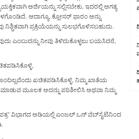
ೈಯಕ್ತಿಕವಾಗಿ
ಅರ್ಜಿಯನ್ನು
ಸಲ್ಲಿಸಬೇಕು
,
ಇದರಲ್ಲಿ
ಅಗತ್ಯ
ಳಗೊಂಡಿದೆ
.
ಆದಾಗ್ಯೂ
,
ಕ್ಲೋಸರ್
ಫಾರಂ
ಅನ್ನು
ವು
ನಿಶ್ಚಿತವಾಗಿ
ಪ್ರಕ್ರಿಯೆಯನ್ನು
ಸುಲಭಗೊಳಿಸಬಹುದು
.
ಡ
ವುದು
ಎಂಬುದನ್ನು
ನೀವು
ತಿಳಿದುಕೊಳ್ಳಲು
ಬಯಸಿದರೆ
,
ನ
ಮ
ತಪಡಿಸಿಕೊಳ್ಳಿ.
ಡ
ದಿಲ್ಲವೆಂದು ಖಚಿತಪಡಿಸಿಕೊಳ್ಳಿ. ನಿಮ್ಮ
ಖಾತೆಯ
ಹ
ನ್ ಮಾಡುವ ಮೂಲಕ ಅದನ್ನು ಪರಿಶೀಲಿಸಿ ಅಥವಾ ನಿಮ್ಮ
ತ್ರ" ವಿಭಾಗದ ಅಡಿಯಲ್ಲಿ ಏಂಜಲ್ ಒನ್ ವೆಬ್‌ಸೈಟಿನಿಂದ
ಿ.
ೆ
: