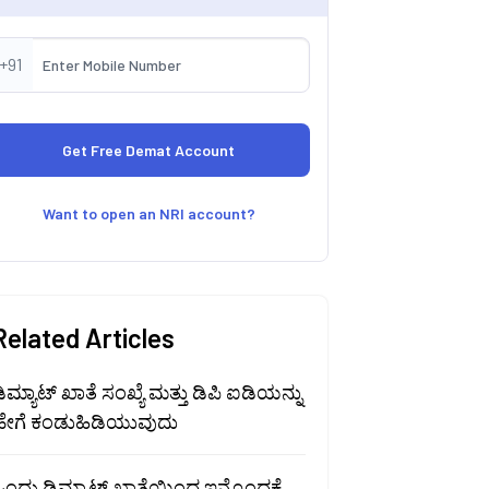
+91
Want to open an NRI account?
Related Articles
ಿಮ್ಯಾಟ್ ಖಾತೆ ಸಂಖ್ಯೆ ಮತ್ತು ಡಿಪಿ ಐಡಿಯನ್ನು
ಹೇಗೆ ಕಂಡುಹಿಡಿಯುವುದು
ಂದು ಡಿಮ್ಯಾಟ್ ಖಾತೆಯಿಂದ ಇನ್ನೊಂದಕ್ಕೆ