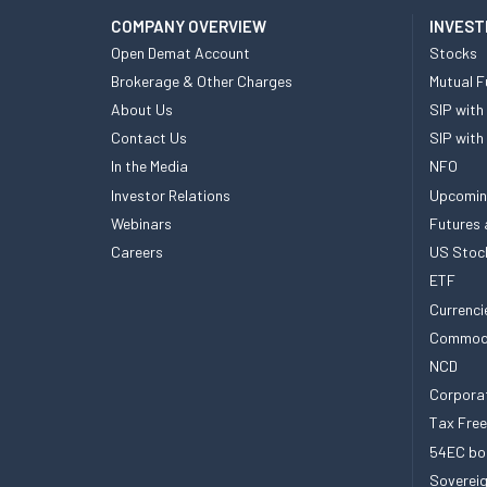
COMPANY OVERVIEW
INVEST
Open Demat Account
Stocks
Brokerage & Other Charges
Mutual F
About Us
SIP with
Contact Us
SIP with
In the Media
NFO
Investor Relations
Upcomin
Webinars
Futures 
Careers
US Stoc
ETF
Currenci
Commod
NCD
Corpora
Tax Fre
54EC bo
Sovereig