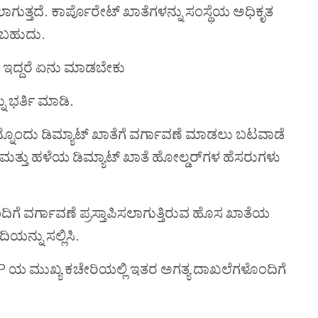
ಲಾಗುತ್ತದೆ
.
ಕಾರ್ಪೊರೇಟ್
ಖಾತೆ
ಗಳನ್ನು
ಸಂಸ್ಥೆಯ
ಅಧಿಕೃತ
ಚಬಹುದು
.
ಇದ್ದರೆ
ಏನು
ಮಾಡಬೇಕು
ು ಭರ್ತಿ ಮಾಡಿ.
ನ್ನೊಂದು ಡಿಮ್ಯಾಟ್
ಖಾತೆ
ಗೆ
ವರ್ಗಾವಣೆ
ಮಾಡಲು
ಬಟವಾಡೆ
ಸ ಮತ್ತು ಹಳೆಯ ಡಿಮ್ಯಾಟ್
ಖಾತೆ
ಹೋಲ್ಡರ್‌ಗಳ ಹೆಸರುಗಳು
ದಿಗೆ
ವರ್ಗಾವಣೆ
ಪ್ರಸ್ತಾಪಿಸಲಾಗುತ್ತಿರುವ ಹೊಸ
ಖಾತೆಯ
ಯನ್ನು ಸಲ್ಲಿಸಿ.
 DP ಯ
ಮುಖ್ಯ ಕಚೇರಿಯಲ್ಲಿ
ಇತರ ಅಗತ್ಯ
ದಾಖಲೆ
ಗಳೊಂದಿಗೆ