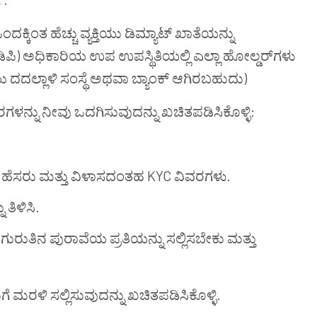
ಂದಕ್ಕಿಂತ
ಹೆಚ್ಚು
ವ್ಯಕ್ತಿಯು
ಡಿಮ್ಯಾಟ್
ಖಾತೆಯನ್ನು
ಡಿಪಿ
)
ಅಧಿಕಾರಿಯ
ಉಪ ಉಪಸ್ಥಿತಿಯಲ್ಲಿ
ಎಲ್ಲಾ
ಹೋಲ್ಡರ್
ಗಳು
ು
ದದಲ್ಲಾಳಿ ಸಂಸ್ಥೆ
ಅಥವಾ
ಬ್ಯಾಂಕ್
ಆಗಿರಬಹುದು
)
ರಗಳನ್ನು
ನೀವು
ಒದಗಿಸುವುದನ್ನು
ಖಚಿತಪಡಿಸಿಕೊಳ್ಳಿ
:
ಹೆಸರು ಮತ್ತು ವಿಳಾಸದಂತಹ KYC ವಿವರಗಳು.
ತಿಳಿಸಿ.
ಗುರುತಿನ ಪುರಾವೆಯ ಪ್ರತಿಯನ್ನು ಸಲ್ಲಿಸಬೇಕು ಮತ್ತು
ಗೆ
ಮರಳಿ
ಸಲ್ಲಿಸುವುದನ್ನು
ಖಚಿತಪಡಿಸಿಕೊಳ್ಳಿ
.