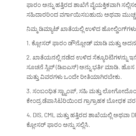
ಫಾರಂ
ಅನ್ನು
ಹತ್ತಿರದ
ಶಾಖೆಗೆ
ವೈಯಕ್ತಿಕವಾಗಿ
ಸಲ್ಲಿಸ
ಸಹಿದಾರರಿಂದ
ವರ್ಗಾಯಿಸಬಹುದು
ಅಥವಾ
ಮುಚ್
ನಿಮ್ಮ
ಡಿಮ್ಯಾಟ್
ಖಾತೆಯ
ಲ್ಲಿ
ಉಳಿದ
ಹೋಲ್ಡಿಂಗ್
ಗಳು
1. ಕ್ಲೋಸರ್ ಫಾರಂ ಡೌನ್ಲೋಡ್ ಮಾಡಿ ಮತ್ತು ಅದನ್ನ
2. ಖಾತೆಯ
ನಲ್ಲಿ ನಡೆದ ಉಳಿದ ಸೆಕ್ಯೂರಿಟಿಗಳನ್ನು ಇ
ಸೂಚನೆ ಸ್ಲಿಪ್ (ಡಿಐಎಸ್) ಅನ್ನು ಭರ್ತಿ ಮಾಡಿ. ಹೊ
ಮತ್ತು ವಿವರಗಳು ಒಂದೇ ರೀತಿಯಾಗಿರಬೇಕು.
3. ಸಂಬಂಧಿತ ಸ್ಟ್ಯಾಂಪ್, ಸಹಿ ಮತ್ತು ಲೋಗೋದೊಂ
ಕೇಂದ್ರ ಡೆಪಾಸಿಟರಿಯಿಂದ ಗ್ರಾಗ್ರಾಹಕ ಬೋಧಕ ವರದಿ
4. DIS, CML ಮತ್ತು ಹತ್ತಿರದ ಶಾಖೆಯಲ್ಲಿ ಅಥವಾ
ಕ್ಲೋಸರ್ ಫಾರಂ ಅನ್ನು ಸಲ್ಲಿಸಿ.