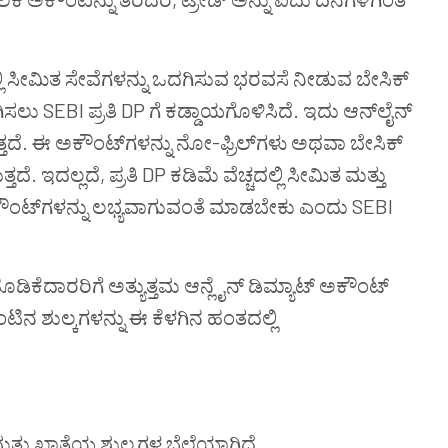
ಲ್ಲಿ ಸೀಮಿತ ಸೇವೆಗಳನ್ನು ಒದಗಿಸುವ ಭರವಸೆ ನೀಡುವ ಬೇಸಿಕ್
ಸಲು SEBI ಪ್ರತಿ DP ಗೆ ಕಡ್ಡಾಯಗೊಳಿಸಿದೆ. ಇದು ಆನ್‌ಲೈನ್‌
ತದೆ. ಈ ಅಕೌಂಟ್‌ಗಳನ್ನು ನೋ-ಫ್ರಿಲ್‌ಗಳು ಅಥವಾ ಬೇಸಿಕ್
 ಇದಲ್ಲದೆ, ಪ್ರತಿ DP ಕಡಿಮೆ ವೆಚ್ಚದಲ್ಲಿ ಸೀಮಿತ ಮತ್ತು
ೌಂಟ್‌ಗಳನ್ನು ಲಭ್ಯವಾಗುವಂತೆ ಮಾಡಬೇಕು ಎಂದು SEBI
ಡಿಕೆದಾರರಿಗೆ ಅತ್ಯುತ್ತಮ ಆನ್ಲೈನ್ ಡಿಮ್ಯಾಟ್ ಅಕೌಂಟ್
ಟಿನ ಶುಲ್ಕಗಳನ್ನು ಈ ಕೆಳಗಿನ ಹಂತದಲ್ಲಿ
್ತು ಖಾತೆಯ ಶುಲ್ಕಗಳ ಬೆಲೆಯಾಗಿದೆ.