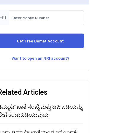
+91
Want to open an NRI account?
Related Articles
ಿಮ್ಯಾಟ್ ಖಾತೆ ಸಂಖ್ಯೆ ಮತ್ತು ಡಿಪಿ ಐಡಿಯನ್ನು
ಹೇಗೆ ಕಂಡುಹಿಡಿಯುವುದು
ಂದು ಡಿಮ್ಯಾಟ್ ಖಾತೆಯಿಂದ ಇನ್ನೊಂದಕ್ಕೆ