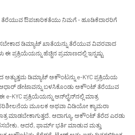
ೆರೆಯುವ ಔಪಚಾರಿಕತೆಯು ನಿಮಗೆ - ಹೂಡಿಕೆದಾರರಿಗೆ
ಸರಿಸಬೇಕಾದ ಡಿಮ್ಯಾಟ್ ಖಾತೆಯನ್ನು ತೆರೆಯುವ ವಿವರವಾದ
ು ಈ ಪ್ರಕ್ರಿಯೆಯನ್ನು ಹೆಚ್ಚಿನ ಪ್ರಮಾಣದಲ್ಲಿ ಇನ್ನಷ್ಟು
್ಯುತ್ತಮ ಡಿಮ್ಯಾಟ್ ಅಕೌಂಟನ್ನು e-KYC ಪ್ರಕ್ರಿಯೆಯ
ಆಧಾರ್ ಡೇಟಾವನ್ನು ಬಳಸಿಕೊಂಡು ಅಕೌಂಟ್ ತೆರೆಯುವ
 e-KYC ಪ್ರಕ್ರಿಯೆಯನ್ನು ಆನ್‌ಲೈನ್‌ನಲ್ಲಿ ಮಾತ್ರ
್ತಿಕ ಪರಿಶೀಲನೆಯ ಮೂಲಕ ಅಥವಾ ವಿಡಿಯೋ ಕ್ಯಾಮರಾ
್ರ ಮಾಡಬೇಕಾಗುತ್ತದೆ. ಆದಾಗ್ಯೂ, ಅಕೌಂಟ್ ತೆರೆದ ಎರಡು
ಡೆಸಬೇಕು. ಆದರೆ, ಫಾರ್ಮ್ ಭರ್ತಿ ಮಾಡುವ ಮತ್ತು
 ಅಕೌಂಟನ್ನು ತೆರೆದರೆ, ಟ್ರೇಡ್ ಅನ್ನು ಐದು ದಿನಗಳಿಗಿಂತ