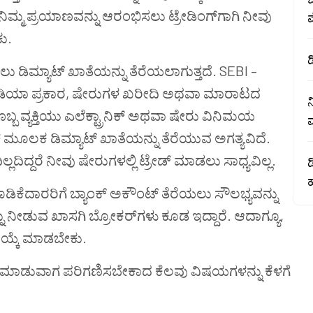
ಿಮ್ಮ ಪ್ರಯಾಣವನ್ನು ಆರಂಭಿಸಲು ಟ್ರೇಡಿಂಗ್‌ಗಾಗಿ ನೀವು
ು.
ಡ
ಿಮ್ಯಾಟ್ ಖಾತೆಯನ್ನು ತೆರೆಯಲಾಗುತ್ತದೆ. SEBI –
್ ಇಂಡಿಯಾ ಪ್ರಕಾರ, ಷೇರುಗಳ ಖರೀದಿ ಅಥವಾ ಮಾರಾಟದ
ನ
ಬ ವ್ಯಕ್ತಿಯು ಎಲೆಕ್ಟ್ರಾನಿಕ್ ಅಥವಾ ಷೇರು ವಿನಿಮಯ
ಮ
ಮೂಲಕ ಡಿಮ್ಯಾಟ್ ಖಾತೆಯನ್ನು ತೆರೆಯುವ ಅಗತ್ಯವಿದೆ.
ದಿದ್ದರೆ ನೀವು ಷೇರುಗಳಲ್ಲಿ ಟ್ರೇಡ್ ಮಾಡಲು ಸಾಧ್ಯವಿಲ್ಲ.
ಡ
ಹ
ಡಿಕೆದಾರರಿಗೆ ಬ್ಯಾಂಕ್ ಅಕೌಂಟ್ ತೆರೆಯಲು ಸೌಲಭ್ಯವನ್ನು
 ನೀಡುವ ಖಾಸಗಿ ಬ್ರೋಕರ್‌ಗಳು ಕೂಡ ಇದ್ದಾರೆ. ಆದಾಗ್ಯೂ,
 ಆಯ್ಕೆ ಮಾಡಬೇಕು.
ಯ್ಕೆಮಾಡುವಾಗ ಪರಿಗಣಿಸಬೇಕಾದ ಕೆಲವು ವಿಷಯಗಳನ್ನು ಕೆಳಗೆ