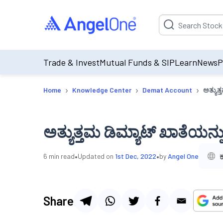
Suggestion will be p
Trade & Invest
Mutual Funds & SIP
Learn
News
P
›
›
›
Home
Knowledge Center
Demat Account
ಅತ್ಯುತ
ಅತ್ಯುತ್ತಮ ಡಿಮ್ಯಾಟ್ ಖಾತೆಯನ್
•
•
ಕ
6
min read
Updated on
1st Dec, 2022
by
Angel One
Share