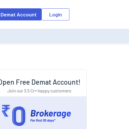
o the input field, the suggestion list will be updated as per the keyw
 Demat Account
Login
Open Free Demat Account!
Join our 3.5 Cr+ happy customers