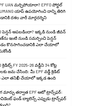
PF UAN మర్చిపోయారా? EPFO పోర్టల్
 UMANG యాప్ ఉపయోగించి దాన్ని తిరిగి
ానికి దశల వారీ మార్గదర్శిని
 పెన్షన్ ఆపబడిందా? ఇక్కడి నుండి జీవన్
ణ్‌ను ఇంటి నుండి సమర్పించి పెన్షన్
డం కొనసాగించడానికి ఎలా చేయాలో
సుకోండి
క్రెడిట్స్ FY 2025-26 వడ్డీని 34 కోట్ల
కు జమ చేసింది: మీ EPF వడ్డీ క్రెడిట్
తిని ఎలా తనిఖీ చేయాలో ఇక్కడ ఉంది
గ మార్పు తర్వాత EPF ఆటో ట్రాన్స్‌ఫర్:
ావిడెంట్ ఫండ్ బ్యాలెన్స్ ఎప్పుడు ట్రాన్స్‌ఫర్
ుంది?