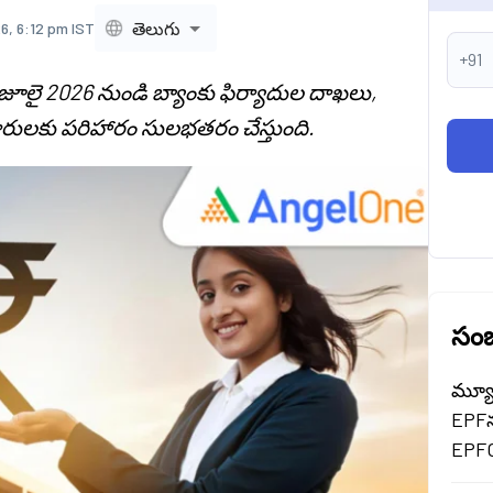
తెలుగు
6, 6:12 pm IST
+91
జూలై 2026 నుండి బ్యాంకు ఫిర్యాదుల దాఖలు,
ులకు పరిహారం సులభతరం చేస్తుంది.
సంబ
మ్యూచ
EPF
EPFO 