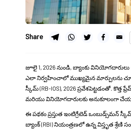
Share
జూలై 1, 2026 నుండి, బ్యాంకు వినియోగదారులు 
ఎలా నిర్వహించాలో ముఖ్యమైన మార్పులను చూడవచ్చ
స్కీమ్ (
RB-IOS
), 2026 ప్రవేశపెట్టడంతో. కొత్త ఫ్ర
మరియు వినియోగదారులకు అనుకూలంగా చేయడాన్ని
ఈ పథకం ప్రస్తుత ఇంటిగ్రేటెడ్ ఒంబుడ్స్‌మన్ స్కీ
బ్యాంక్ (RBI) నియంత్రణలో ఉన్న విస్తృత శ్రేణి సంస్