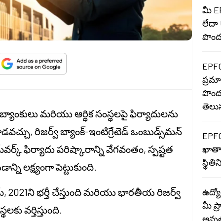
మీ E
లేదా
పొందడ
EPFO
ప్రమా
పొంద
తెలు
బ్యాంకులు మరియు ఆర్థిక సంస్థలపై ఫిర్యాదులను
ు, రిజర్వ్ బ్యాంక్-ఇంటిగ్రేటెడ్ ఒంబుడ్స్‌మన్
EPFO 
ేమ్‌వర్క్ ఫిర్యాదు పరిష్కారాన్ని వేగవంతం, స్పష్టత
ఖాతాల
స్థి
 లక్ష్యంగా పెట్టుకుంది.
మ్, 2021ని భర్తీ చేస్తుంది మరియు భారతీయ రిజర్వ్
ఉద్యో
మీ ప్ర
థలకు వర్తిస్తుంది.
అవుత