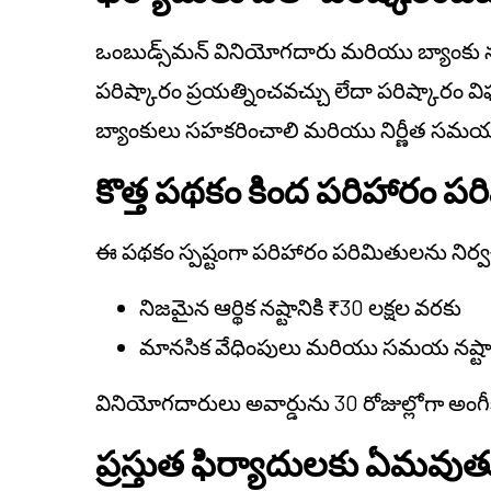
ఒంబుడ్స్‌మన్ వినియోగదారు మరియు బ్యాంకు న
పరిష్కారం ప్రయత్నించవచ్చు లేదా పరిష్కారం వ
బ్యాంకులు సహకరించాలి మరియు నిర్ణీత సమయ
కొత్త పథకం కింద పరిహారం ప
ఈ పథకం స్పష్టంగా పరిహారం పరిమితులను నిర్వచి
నిజమైన ఆర్థిక నష్టానికి ₹30 లక్షల వరకు
మానసిక వేధింపులు మరియు సమయ నష్టాని
వినియోగదారులు అవార్డును 30 రోజుల్లోగా అంగీక
ప్రస్తుత ఫిర్యాదులకు ఏమవుత