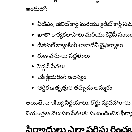
అందులో:
ఏటీఎం, డెబిట్ కార్డ్ మరియు క్రెడిట్ కార్డ్ 
ఖాతా కార్యకలాపాలు మరియు కేవైసీ సం
డిజిటల్ బ్యాంకింగ్ లావాదేవీ వైఫల్యాలు
రుణ వసూలు పద్ధతులు
పెన్షన్ సేవలు
చెక్ క్లియరింగ్ ఆలస్యం
ఆర్థిక ఉత్పత్తుల తప్పుడు అమ్మకం
అయితే, వాణిజ్య నిర్ణయాలు, కోర్టు వ్యవహారాల
నియంత్రణ వెలుపల సేవలకు సంబంధించిన ఫిర్
ఫిర్యాదులు ఎలా పరిష్కరి