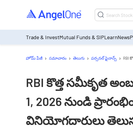
Trade & Invest
Mutual Funds & SIP
Learn
News
P
›
›
›
›
హోమ్ పేజీ
సమాచారం
తెలుగు
పర్సనల్ ఫైనాన్స్
RBI క
RBI కొత్త సమీకృత అంబు
1, 2026 నుండి ప్రారంభి
వినియోగదారులు తెలు