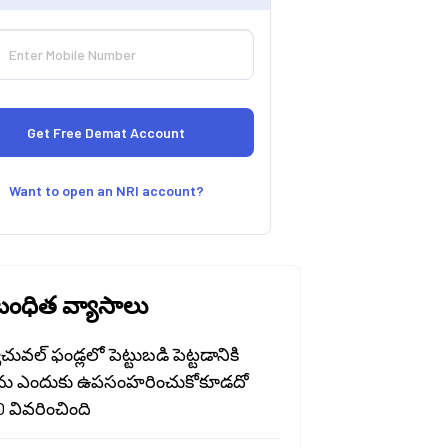
Want to open an NRI account?
ంధిత వ్యాసాలు
ువల్ ఫండ్లలో పెట్టుబడి పెట్టడానికి
ను ఎందుకు ఉపసంహరించుకోకూడదో
​​వివరించింది