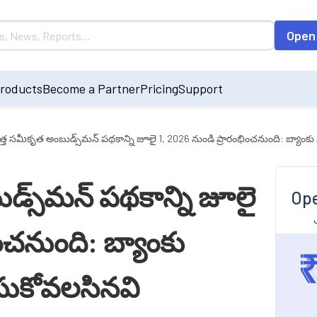
Open
roducts
Become a Partner
Pricing
Support
ొత్త సమీకృత అంబుడ్స్‌మన్ పథకాన్ని జూలై 1, 2026 నుండి ప్రారంభించనుంది: బ్యా
డ్స్‌మన్ పథకాన్ని జూలై
Ope
ంచనుంది: బ్యాంకు
సుకోవలసినవి