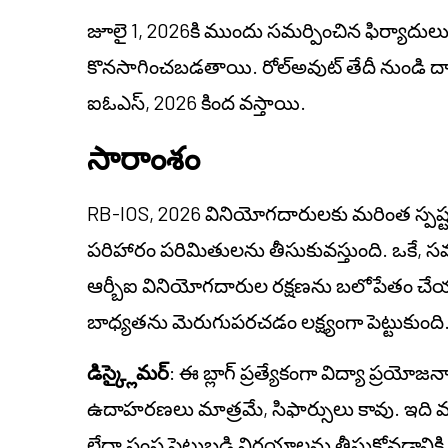
జూలై 1, 2026కి ముందు సమర్పించిన ఫిర్యాదులు ఇం
కొనసాగించబడతాయి. రోల్‌అవుట్ తేదీ నుండి దాఖ
ఐఓఎస్, 2026 కింద వస్తాయి.
సారాంశం
RB-IOS
, 2026 వినియోగదారులకు మరింత స్ప
పరిహారం పరిమితులను తీసుకువస్తుంది. ఒకే, సమగ్
ఆర్బీఐ వినియోగదారుల రక్షణను బలోపేతం చే
బాధ్యతను మెరుగుపరచడం లక్ష్యంగా పెట్టుకుంది
డిస్క్లైమర్
: ఈ బ్లాగ్ ప్రత్యేకంగా విద్యా ప్రయో
ఉదాహరణలు మాత్రమే, సిఫార్సులు కావు. ఇది వ్యక్త
లేదా సంస్థ పెట్టుబడి నిర్ణయాలను తీసుకోవడానికి