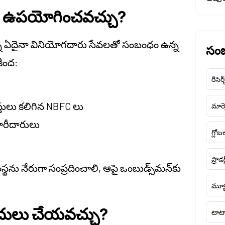
రు ఉపయోగించవచ్చు?
న్న ఏదైనా వినియోగదారు సేవలతో సంబంధం ఉన్న
సంబ
ింద:
రీసెర్
తులు కలిగిన NBFC లు
మార్క
 జారీదారులు
గ్లోబ
ప్రొడక
థను నేరుగా సంప్రదించాలి, ఆపై ఒంబుడ్స్‌మన్‌కు
మ్యూ
ాదులు చేయవచ్చు?
టాటా