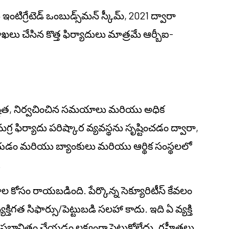
టిగ్రేటెడ్ ఒంబుడ్స్‌మన్ స్కీమ్, 2021 ద్వారా
లు చేసిన కొత్త ఫిర్యాదులు మాత్రమే ఆర్బీఐ-
ష్టత, నిర్వచించిన సమయాలు మరియు అధిక
ర ఫిర్యాదు పరిష్కార వ్యవస్థను సృష్టించడం ద్వారా,
యడం మరియు బ్యాంకులు మరియు ఆర్థిక సంస్థలలో
.
జనాల కోసం రాయబడింది. పేర్కొన్న సెక్యూరిటీస్ కేవలం
ిగత సిఫార్సు/పెట్టుబడి సలహా కాదు. ఇది ఏ వ్యక్తి
 ప్రభావితం చేయడం లక్ష్యంగా పెట్టుకోలేదు. గ్రహీతలు