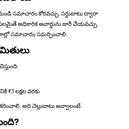
ుండి సమాచారం కోరవచ్చు, సర్దుబాటు ద్వారా
ిఫలమైతే అధికారిక అవార్డును జారీ చేయవచ్చు.
ాల్లో సమాచారం సమర్పించాలి.
రిమితులు
స్తుంది:
కి ₹3 లక్షల వరకు
రించాలి, అది చెల్లుబాటు అవ్వాలంటే.
ుంది?