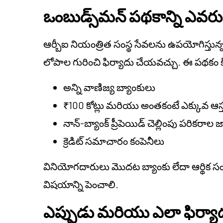
ఒంబుడ్స్‌మన్ పథకాన్ని ఎవ
ఆర్బీఐ నియంత్రిత సంస్థ సేవలను ఉపయోగిస్తు
లోపాల గురించి ఫిర్యాదు చేయవచ్చు. ఈ పథకం క
అన్ని వాణిజ్య బ్యాంకులు
₹100 కోట్లు మరియు అంతకంటే ఎక్కువ ఆస్
నాన్-బ్యాంక్ ప్రీపెయిడ్ చెల్లింపు పరికరాల
క్రెడిట్ సమాచారం కంపెనీలు
వినియోగదారులు మొదట బ్యాంకు లేదా ఆర్థిక సంస్
విషయాన్ని పెంచాలి.
ఎప్పుడు మరియు ఎలా ఫిర్య