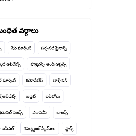
ంధిత వర్గాలు
చ్
షేర్ మార్కెట్
పర్సనల్ ఫైనాన్స్
ెట్ అప్‌డేట్స్
ఫ్యూచర్స్ అండ్ ఆప్షన్స్
ల్ మార్కెట్
కమోడిటీస్
టాక్సేషన్
్ట్ అప్‌డేట్స్
బడ్జెట్
ఐపీవోలు
చువల్ ఫండ్స్
ఎకానమీ
బాండ్స్
 ఐపీఎల్
గవర్న్మెంట్ స్కీమ్‌లు
స్టాక్స్