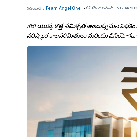
Team Angel One
నవీకరించబడింది::
21 Jan 202
రచయిత::
RBI యొక్క కొత్త సమీకృత అంబుడ్స్‌మన్ పథకం 
పరిష్కార కాలపరిమితులు మరియు వినియోగదార