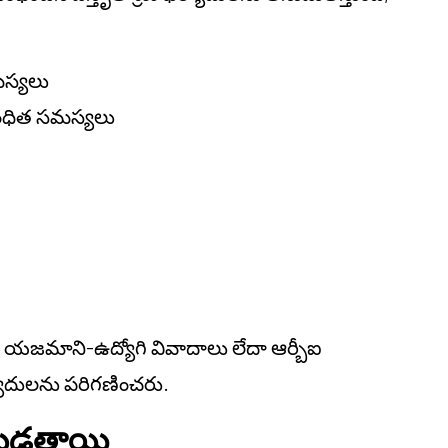
సమస్యలు
బంధిత సమస్యలు
ు, యజమాని-ఉద్యోగి వివాదాలు లేదా ఆర్బీఐ
యాదులను పరిగణించరు.
ంచబడతాయి