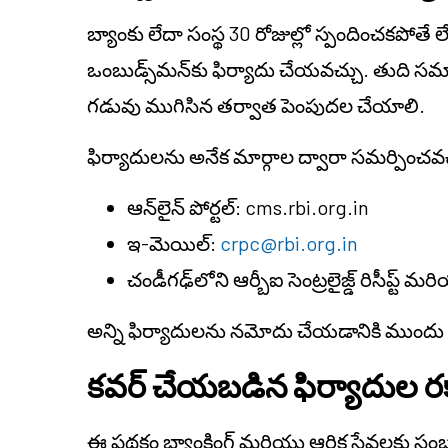
బ్యాంకు లేదా సంస్థ 30 రోజుల్లో స్పందించకపో
ఒంబుడ్స్‌మన్‌కు ఫిర్యాదు చేయవచ్చు. తుది సమ
గడువు ముగిసిన తర్వాత పెంపుదల చేయాలి.
ఫిర్యాదులను అనేక మార్గాల ద్వారా సమర్పించవచ
ఆన్‌లైన్ పోర్టల్: cms.rbi.org.in
ఇ-మెయిల్:
crpc@rbi.org.in
చండీగఢ్‌లోని ఆర్బీఐ సెంట్రలైజ్డ్ రిసీప్ట్ 
అన్ని ఫిర్యాదులను నమోదు చేయడానికి ముందు కేంద్రం
కవర్ చేయబడిన ఫిర్యాదుల ర
ఈ పథకం బ్యాంకింగ్ మరియు ఆర్థిక సేవలకు సంబంధ