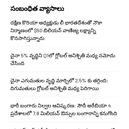
సంబంధిత వ్యాసాలు
దక్షిణ కొరియా అధ్యక్షుడు లీ భారతదేశంతో నౌకా
నిర్మాణంలో $50 బిలియన్ వాణిజ్య లక్ష్యాన్ని
కొనసాగిస్తున్నారు
చైనా 5% వృద్ధిని Q1లో గ్లోబల్ అనిశ్చితి మధ్య నమోదు
చేసింది
చైనా ఎగుమతుల వృద్ధి మార్చిలో 2.5% కు తగ్గింది;
దిగుమతులు గ్లోబల్ అనిశ్చితి మధ్య పెరిగాయి
భారీ బంగారు నిల్వల ఆవిష్కరణ: సౌదీ అరేబియా 4
ప్రదేశాలలో 7.8 మిలియన్ ఔన్సుల బంగారాన్ని కనుగొంది