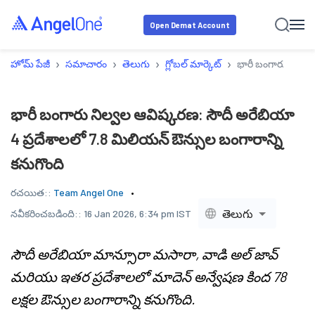
Open Demat Account
›
›
›
›
హోమ్ పేజీ
సమాచారం
తెలుగు
గ్లోబల్ మార్కెట్
భారీ బంగారు నిల్వల
భారీ బంగారు నిల్వల ఆవిష్కరణ: సౌదీ అరేబియా
4 ప్రదేశాలలో 7.8 మిలియన్ ఔన్సుల బంగారాన్ని
కనుగొంది
రచయిత::
Team Angel One
తెలుగు
నవీకరించబడింది::
16 Jan 2026, 6:34 pm IST
సౌదీ అరేబియా మాన్సూరా మసారా, వాడి అల్ జావ్
మరియు ఇతర ప్రదేశాలలో మాదెన్ అన్వేషణ కింద 78
లక్షల ఔన్సుల బంగారాన్ని కనుగొంది.