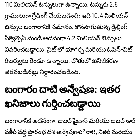
116 మిలియన్ టన్నులుగా ఉన్నాయి, టన్నుకు 2.8
గ్రాములుగా గ్రేడింగ్ చేయబడింది; ఇది 10.4 మిలియన్
ఔన్సుల బంగారానికి సమానం. కొనసాగుతున్న డ్రిల్లింగ్
సీక్వెన్సెస్ నుండి అదనంగా 4.2 మిలియన్ ఔన్సులు
వివరించబడ్డాయి. సైట్ లో భూగర్భ మరియు ఓపెన్-పిట్
రిజర్వులు రెండూ ఉన్నాయి, లోతులో ఖనిజీకరణ
తెరవబడినట్లు నిర్ధారించబడింది.
బంగారం దాటి అన్వేషణ: ఇతర
ఖనిజాలు గుర్తించబడ్డాయి
బంగారానికి అదనంగా, జబల్ షైబాన్ మరియు జబల్ అల్
వకీల్ వద్ద ప్రారంభ దశ అన్వేషణలో రాగి, నికెల్ మరియు