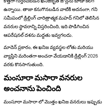
కొత్తగా గుర్తించబడిన ఖనిజీకృత జోన్లను కూడా కలిగి
ఉన్నాయి. తాజా కనుగొనబడిన వాటికి అదనంగా, గని
సమీపంలో డ్రిల్లింగ్ చారిత్రాత్మక మహద్ గనిలో తెలిసిన
వనరుల స్థావరాన్ని విస్తరించింది, ఇది పొడిగించిన
ఆపరేషనల్ దశను మద్దతు ఇవ్వగలదు.
మాదెన్ ప్రకారం, ఈ ఖనిజ వ్యవస్థల లోతు మరియు
వ్యాప్తిని మరింతగా అంచనా వేయడానికి డ్రిల్లింగ్ 2026
వరకు కొనసాగుతుంది.
మంసూరా మసారా వనరుల
అంచనాను పెంచింది
మంసూరా మసారా లో మొత్తం ఖనిజ వనరులు ఇప్పుడు