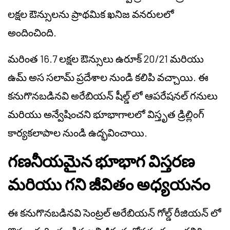
లక్షల ఔన్సులను ప్రాథమిక ఖనిజ వనరులలో
అందించింది.
మరింత 16.7 లక్షల ఔన్సులు ఉరూక్ 20/21 మరియు
ఉమ్ అస సలామ్ ప్రదేశాల నుండి కలిపి వచ్చాయి. ఈ
కనుగొనబడినవి అరేబియన్ షీల్డ్ లో ఆపరేషనల్ గనులు
మరియు అన్వేషించని భూభాగాలలో విస్తృత డ్రిల్లింగ్
కార్యకలాపాల నుండి ఉద్భవించాయి.
గణనీయమైన భూభాగ విస్తరణ
మరియు గని జీవితం అధ్యయనం
ఈ కనుగొనబడినవి సెంట్రల్ అరేబియన్ గోల్డ్ రీజియన్ లో