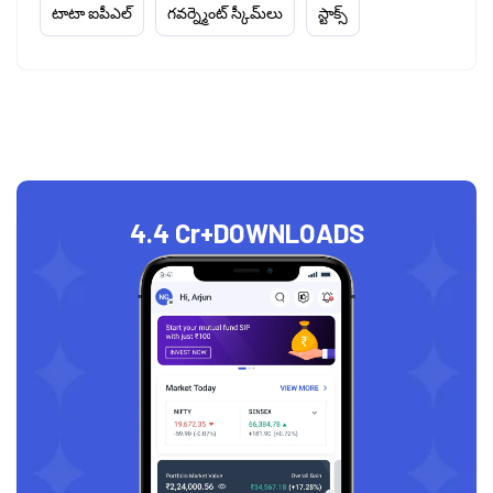
టాటా ఐపీఎల్
గవర్న్మెంట్ స్కీమ్‌లు
స్టాక్స్
4.4 Cr+
DOWNLOADS