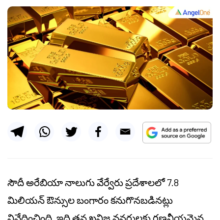
సౌదీ అరేబియా నాలుగు వేర్వేరు ప్రదేశాలలో 7.8
మిలియన్ ఔన్సుల బంగారం కనుగొనబడినట్లు
నివేదించింది, ఇది తన ఖనిజ వనరులకు గణనీయమైన