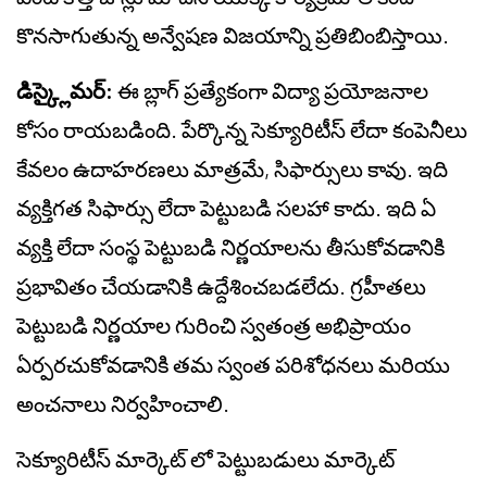
కొనసాగుతున్న అన్వేషణ విజయాన్ని ప్రతిబింబిస్తాయి.
డిస్క్లైమర్:
ఈ బ్లాగ్ ప్రత్యేకంగా విద్యా ప్రయోజనాల
కోసం రాయబడింది. పేర్కొన్న సెక్యూరిటీస్ లేదా కంపెనీలు
కేవలం ఉదాహరణలు మాత్రమే, సిఫార్సులు కావు. ఇది
వ్యక్తిగత సిఫార్సు లేదా పెట్టుబడి సలహా కాదు. ఇది ఏ
వ్యక్తి లేదా సంస్థ పెట్టుబడి నిర్ణయాలను తీసుకోవడానికి
ప్రభావితం చేయడానికి ఉద్దేశించబడలేదు. గ్రహీతలు
పెట్టుబడి నిర్ణయాల గురించి స్వతంత్ర అభిప్రాయం
ఏర్పరచుకోవడానికి తమ స్వంత పరిశోధనలు మరియు
అంచనాలు నిర్వహించాలి.
సెక్యూరిటీస్ మార్కెట్ లో పెట్టుబడులు మార్కెట్