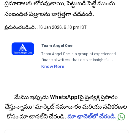
ప్రమాదాలకు లోనవుతాయి, పెట్టుబడి పెట్టే ముందు
సంబంధిత పత్రాలను జాగ్రత్తగా చదవండి.
ప్రచురించబడింది:
:
16 Jan 2026, 6:18 pm IST
Team Angel One
Team Angel One is a group of experienced
financial writers that deliver insightful
articles on the stock market, IPO, economy,
Know More
personal finance, commodities and related
categories.
మేము ఇప్పుడు
WhatsApp!
పై ప్రత్యక్ష ప్రసారం
చేస్తున్నాము! మార్కెట్ సమాచారం మరియు నవీకరణల
కోసం మా చానల్‌ని చేరండి.
మా ఛానెల్‌లో చేరండి.