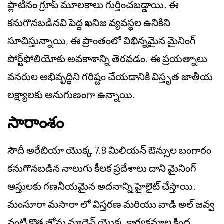
ప్లాటినం గ్రూప్ మూలకాలు గుర్తించబడ్డాయి. ఈ
కనుగొనబడినవి పెద్ద ఖనిజ వ్యవస్థల ఉనికిని
సూచిస్తున్నాయి, ఈ ప్రాంతంలో విభిన్నమైన మైనింగ్
పోర్ట్‌ఫోలియోకు అవకాశాన్ని తెరవడం. ఈ ప్రయత్నాలు
వనరుల అభివృద్ధిని గరిష్టం చేయడానికి విస్తృత జాతీయ
లక్ష్యాలకు అనుగుణంగా ఉన్నాయి.
సారాంశం
సౌదీ అరేబియా యొక్క 7.8 మిలియన్ ఔన్సుల బంగారం
కనుగొనబడిన నాలుగు కీలక ప్రదేశాలు దాని మైనింగ్
ఆస్తులకు గణనీయమైన అదనాన్ని హైలైట్ చేస్తాయి.
మంసూరా మసారా లో విస్తరణ మరియు వాడి అల్ జవ్వ
వంటి కొత్త జోన్లు మాదెన్ యొక్క కార్యక్రమాల కింద