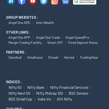
GROUP WEBSITES :
Angel One AMC
Ionic Wealth
OTHER LINKS :
Angel One APP
Angel One Trade
Angel SpeedPro
Margin Trading Facility
Smart API
Fixed Deposit Rates
PARTNERS :
Sensibull
Smallcase
Streak
Vested
TradingView
INDICES :
Nifty 50
Nifty Bank
Nifty Financial Services
Nifty Next 50
Nifty Midcap 100
BSE Sensex
BSE Small Cap
India Vix
Gift Nifty