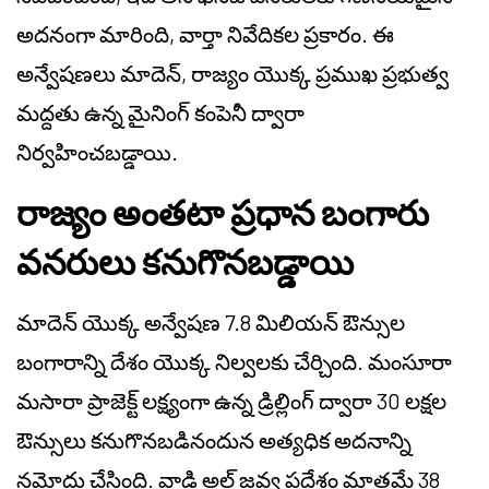
అదనంగా మారింది, వార్తా నివేదికల ప్రకారం. ఈ
అన్వేషణలు మాదెన్, రాజ్యం యొక్క ప్రముఖ ప్రభుత్వ
మద్దతు ఉన్న మైనింగ్ కంపెనీ ద్వారా
నిర్వహించబడ్డాయి.
రాజ్యం అంతటా ప్రధాన బంగారు
వనరులు కనుగొనబడ్డాయి
మాదెన్ యొక్క అన్వేషణ 7.8 మిలియన్ ఔన్సుల
బంగారాన్ని దేశం యొక్క నిల్వలకు చేర్చింది. మంసూరా
మసారా ప్రాజెక్ట్ లక్ష్యంగా ఉన్న డ్రిల్లింగ్ ద్వారా 30 లక్షల
ఔన్సులు కనుగొనబడినందున అత్యధిక అదనాన్ని
నమోదు చేసింది. వాడి అల్ జవ్వ ప్రదేశం మాత్రమే 38