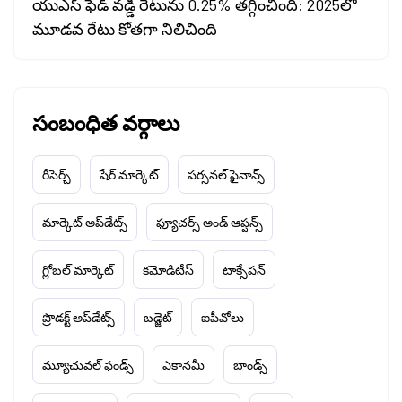
యుఎస్ ఫెడ్ వడ్డీ రేటును 0.25% తగ్గించింది: 2025లో
మూడవ రేటు కోతగా నిలిచింది
సంబంధిత వర్గాలు
రీసెర్చ్
షేర్ మార్కెట్
పర్సనల్ ఫైనాన్స్
మార్కెట్ అప్‌డేట్స్
ఫ్యూచర్స్ అండ్ ఆప్షన్స్
గ్లోబల్ మార్కెట్
కమోడిటీస్
టాక్సేషన్
ప్రొడక్ట్ అప్‌డేట్స్
బడ్జెట్
ఐపీవోలు
మ్యూచువల్ ఫండ్స్
ఎకానమీ
బాండ్స్