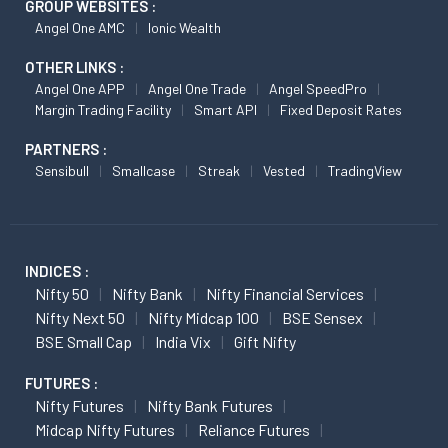
GROUP WEBSITES :
Angel One AMC
Ionic Wealth
OTHER LINKS :
Angel One APP
Angel One Trade
Angel SpeedPro
Margin Trading Facility
Smart API
Fixed Deposit Rates
PARTNERS :
Sensibull
Smallcase
Streak
Vested
TradingView
INDICES :
Nifty 50
Nifty Bank
Nifty Financial Services
Nifty Next 50
Nifty Midcap 100
BSE Sensex
BSE Small Cap
India Vix
Gift Nifty
FUTURES :
Nifty Futures
Nifty Bank Futures
Midcap Nifty Futures
Reliance Futures