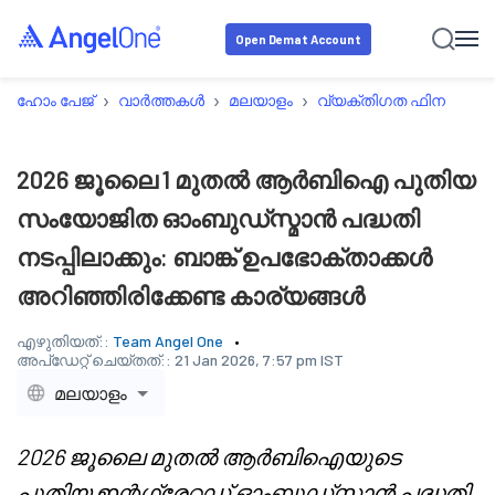
Open Demat Account
›
›
›
ഹോം പേജ്
വാർത്തകൾ
മലയാളം
വ്യക്തിഗത ഫിനാൻസ്
2026 ജൂലൈ 1 മുതൽ ആർ‌ബി‌ഐ പുതിയ
സംയോജിത ഓംബുഡ്‌സ്മാൻ പദ്ധതി
നടപ്പിലാക്കും: ബാങ്ക് ഉപഭോക്താക്കൾ
അറിഞ്ഞിരിക്കേണ്ട കാര്യങ്ങൾ
എഴുതിയത്::
Team Angel One
അപ്‌ഡേറ്റ് ചെയ്തത്::
21 Jan 2026, 7:57 pm IST
മലയാളം
2026 ജൂലൈ മുതൽ ആർ‌ബി‌ഐയുടെ
പുതിയ ഇന്റഗ്രേറ്റഡ് ഓംബുഡ്‌സ്മാൻ പദ്ധതി