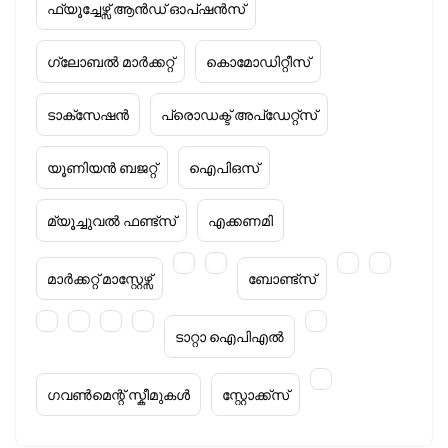
ഫ്യൂച്ചേഴ്സ് ആൻഡ് ഓപ്ഷൻസ്
ഗ്ലോബൽ മാർക്കറ്റ്
കൊമോഡിറ്റീസ്
ടാക്‌സേഷൻ
പ്രൊഡക്ട് അപ്‌ഡേറ്റ്സ്
യൂണിയൻ ബജറ്റ്
ഐപിഒസ്
മ്യൂച്ചുവൽ ഫണ്ട്സ്
എക്കണമി
മാർക്കറ്റ് മാസ്റ്റേഴ്സ്
ബോണ്ട്സ്
ടാറ്റാ ഐപിഎൽ
ഗവൺമെന്റ് സ്കീമുകൾ
സ്റ്റോക്ക്‌സ്