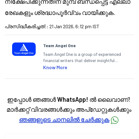
നിക്ഷേപിക്കുന്നതിന് മുമ്പ് ബന്ധപ്പെട്ട എല്ലാ
രേഖകളും ശ്രദ്ധാപൂർവ്വം വായിക്കുക.
പ്രസിദ്ധീകരിച്ചത്:
:
21 Jan 2026, 6:12 pm IST
Team Angel One
Team Angel One is a group of experienced
financial writers that deliver insightful
articles on the stock market, IPO, economy,
Know More
personal finance, commodities and related
categories.
ഇപ്പോൾ ഞങ്ങൾ
WhatsApp!
ൽ ലൈവാണ്!
മാർക്കറ്റ് വിവരങ്ങൾക്കും അപ്‌ഡേറ്റുകൾക്കും
ഞങ്ങളുടെ ചാനലിൽ ചേർക്കുക