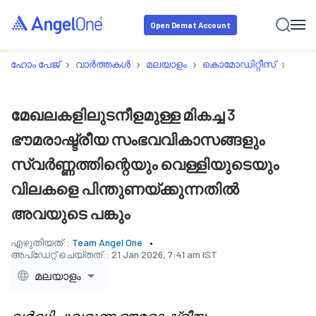
Open Demat Account
›
›
›
›
ഹോം പേജ്
വാർത്തകൾ
മലയാളം
കൊമോഡിറ്റീസ്
മേഖല
മേഖലകളിലുടനീളമുള്ള മികച്ച 3
ഭൗമരാഷ്ട്രീയ സംഭവവികാസങ്ങളും
സ്വർണ്ണത്തിന്റെയും വെള്ളിയുടെയും
വിലകളെ പിന്തുണയ്ക്കുന്നതിൽ
അവയുടെ പങ്കും
എഴുതിയത്::
Team Angel One
അപ്‌ഡേറ്റ് ചെയ്തത്::
21 Jan 2026, 7:41 am IST
മലയാളം