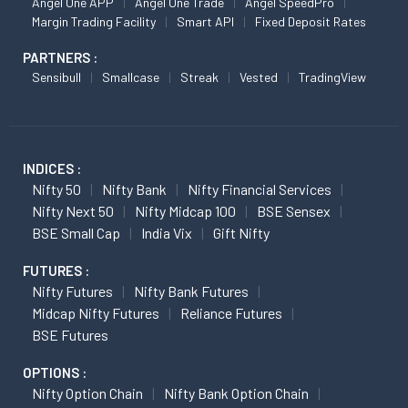
Angel One APP
Angel One Trade
Angel SpeedPro
Margin Trading Facility
Smart API
Fixed Deposit Rates
PARTNERS :
Sensibull
Smallcase
Streak
Vested
TradingView
INDICES :
Nifty 50
Nifty Bank
Nifty Financial Services
Nifty Next 50
Nifty Midcap 100
BSE Sensex
BSE Small Cap
India Vix
Gift Nifty
FUTURES :
Nifty Futures
Nifty Bank Futures
Midcap Nifty Futures
Reliance Futures
BSE Futures
OPTIONS :
Nifty Option Chain
Nifty Bank Option Chain