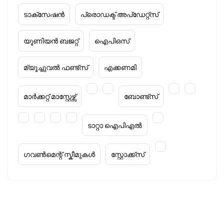
ടാക്‌സേഷൻ
പ്രൊഡക്ട് അപ്‌ഡേറ്റ്സ്
യൂണിയൻ ബജറ്റ്
ഐപിഒസ്
മ്യൂച്ചുവൽ ഫണ്ട്സ്
എക്കണമി
മാർക്കറ്റ് മാസ്റ്റേഴ്സ്
ബോണ്ട്സ്
ടാറ്റാ ഐപിഎൽ
ഗവൺമെന്റ് സ്കീമുകൾ
സ്റ്റോക്ക്‌സ്