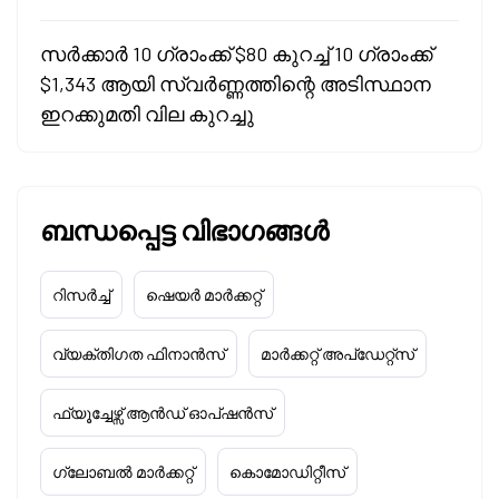
സർക്കാർ 10 ഗ്രാംക്ക് $80 കുറച്ച് 10 ഗ്രാംക്ക്
$1,343 ആയി സ്വർണ്ണത്തിന്റെ അടിസ്ഥാന
ഇറക്കുമതി വില കുറച്ചു
ബന്ധപ്പെട്ട വിഭാഗങ്ങൾ
റിസർച്ച്
ഷെയർ മാർക്കറ്റ്
വ്യക്തിഗത ഫിനാൻസ്
മാർക്കറ്റ് അപ്‌ഡേറ്റ്സ്
ഫ്യൂച്ചേഴ്സ് ആൻഡ് ഓപ്ഷൻസ്
ഗ്ലോബൽ മാർക്കറ്റ്
കൊമോഡിറ്റീസ്