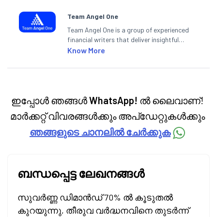
Team Angel One
Team Angel One is a group of experienced
financial writers that deliver insightful
articles on the stock market, IPO, economy,
Know More
personal finance, commodities and related
categories.
ഇപ്പോൾ ഞങ്ങൾ
WhatsApp!
ൽ ലൈവാണ്!
മാർക്കറ്റ് വിവരങ്ങൾക്കും അപ്‌ഡേറ്റുകൾക്കും
ഞങ്ങളുടെ ചാനലിൽ ചേർക്കുക
ബന്ധപ്പെട്ട ലേഖനങ്ങൾ
സുവർണ്ണ ഡിമാൻഡ് 70% ൽ കൂടുതൽ
കുറയുന്നു, തീരുവ വർദ്ധനവിനെ തുടർന്ന്