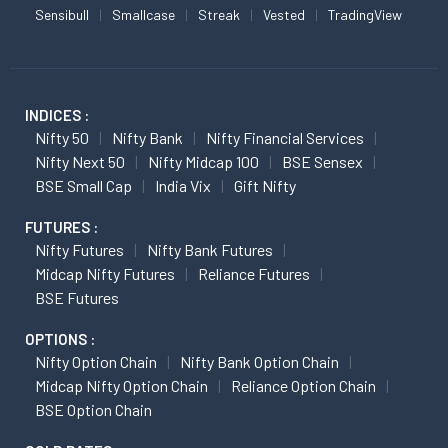
Sensibull
Smallcase
Streak
Vested
TradingView
INDICES :
Nifty 50
Nifty Bank
Nifty Financial Services
Nifty Next 50
Nifty Midcap 100
BSE Sensex
BSE Small Cap
India Vix
Gift Nifty
FUTURES :
Nifty Futures
Nifty Bank Futures
Midcap Nifty Futures
Reliance Futures
BSE Futures
OPTIONS :
Nifty Option Chain
Nifty Bank Option Chain
Midcap Nifty Option Chain
Reliance Option Chain
BSE Option Chain