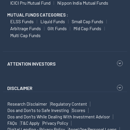
ICICI Pru Mutual Fund
Nippon India Mutual Funds
MUTUAL FUNDS CATEGORIES :
ELSS Funds
Liquid Funds
Small Cap Funds
Arbitrage Funds
Gilt Funds
Mid Cap Funds
Multi Cap Funds
ATTENTION INVESTORS
DISCLAIMER
Research Disclaimer
Regulatory Content
Dos and Don'ts to Safe Investing
Scores
Dos and Don'ts While Dealing With Investment Advisor
FAQs
T&C Apply
Privacy Policy
Digital Lending - Privacy Policy
Angel One Personal Loans