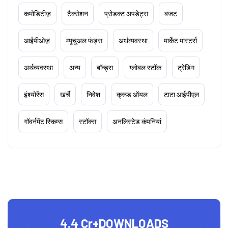
कमोडिटीज़
टैक्सेशन
प्रोडक्ट अपडेट्स
बजट
आईपीओज़
म्यूचुअल फंड्स
अर्थव्यवस्था
मार्केट मास्टर्स
अर्थव्यवस्था
अन्य
बॉन्ड्स
ग्लोबल स्टॉक
ट्रेडिंग
इंश्योरेंस
खर्चे
निवेश
क्रूड ऑयल
टाटा आईपीएल
गॉवर्नमेंट स्किम्स
स्टॉक्स
अनलिस्टेड कंपनियां
4.4 Cr+
DOWNLOADS