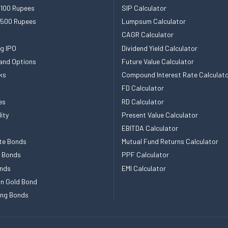
 100 Rupees
SIP Calculator
 500 Rupees
Lumpsum Calculator
CAGR Calculator
g IPO
Dividend Yield Calculator
and Options
Future Value Calculator
ks
Compound Interest Rate Calculat
FD Calculator
es
RD Calculator
ity
Present Value Calculator
EBITDA Calculator
te Bonds
Mutual Fund Returns Calculator
e Bonds
PPF Calculator
nds
EMI Calculator
n Gold Bond
ing Bonds