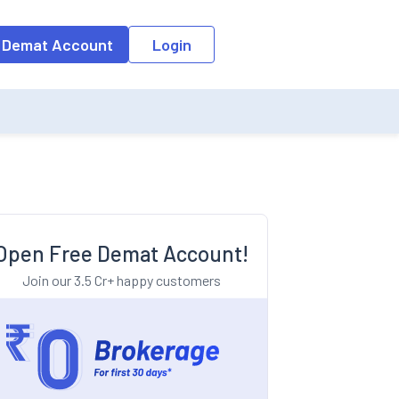
o the input field, the suggestion list will be updated as per the keyw
 Demat Account
Login
Open Free Demat Account!
Join our 3.5 Cr+ happy customers