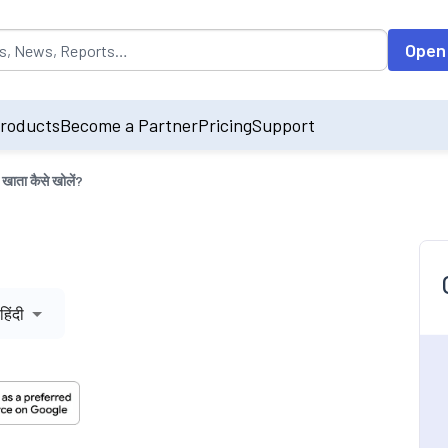
opulated by default on accessing the input field. On entering data int
Open
roducts
Become a Partner
Pricing
Support
ग खाता कैसे खोलें?
हिंदी