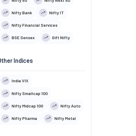
Nifty 50
Nifty Next 50
Nifty Bank
Nifty IT
Nifty Financial Services
BSE Sensex
Gift Nifty
Other Indices
India VIX
Nifty Smallcap 100
Nifty Midcap 100
Nifty Auto
Nifty Pharma
Nifty Metal