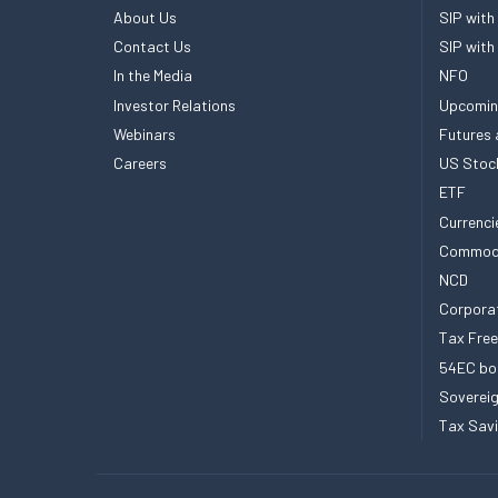
About Us
SIP with
Contact Us
SIP with
In the Media
NFO
Investor Relations
Upcomin
Webinars
Futures 
Careers
US Stoc
ETF
Currenci
Commod
NCD
Corpora
Tax Fre
54EC bo
Sovereig
Tax Sav