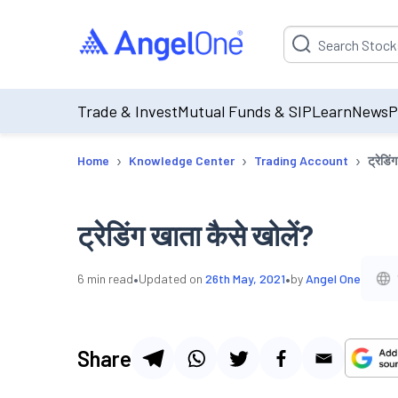
Suggestion will be p
Trade & Invest
Mutual Funds & SIP
Learn
News
P
›
›
›
Home
Knowledge Center
Trading Account
ट्रेडिं
ट्रेडिंग खाता कैसे खोलें?
•
•
6
min read
Updated on
26th May, 2021
by
Angel One
Share