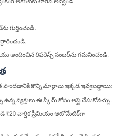
కింగ్ అకౌంట్‌కు లాగిన్ అవ్వండి.
ు గుర్తించండి.
్ధారించండి.
రియు అందించిన రిఫరెన్స్ నంబర్‌ను గమనించండి.
హత
త పొందడానికి కొన్ని మార్గాలు ఇక్కడ ఇవ్వబడ్డాయి:
న వ్యక్తులు ఈ స్కీమ్ కోసం అప్లై చేసుకోవచ్చు.
డి ₹20 వార్షిక ప్రీమియం ఆటోమేటిక్‌గా