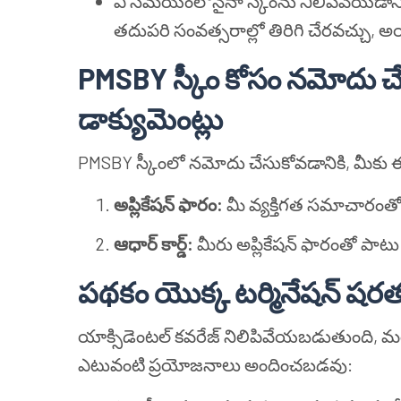
ఏ సమయంలోనైనా స్కీంను నిలిపివేయడానికి 
తదుపరి సంవత్సరాల్లో తిరిగి చేరవచ్చు, అయి
PMSBY స్కీం కోసం నమోదు 
డాక్యుమెంట్లు
PMSBY స్కీంలో నమోదు చేసుకోవడానికి, మీకు ఈ 
అప్లికేషన్ ఫారం:
మీ వ్యక్తిగత సమాచారంతో 
ఆధార్ కార్డ్:
మీరు అప్లికేషన్ ఫారంతో పాటు 
పథకం యొక్క టర్మినేషన్ షర
యాక్సిడెంటల్ కవరేజ్ నిలిపివేయబడుతుంది, మర
ఎటువంటి ప్రయోజనాలు అందించబడవు: