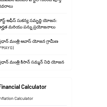
వివరాలు
ోస్ట్ ఆఫీస్ సుకన్య సమృద్ధి యోజన:
అర్హత మరియు పన్ను ప్రయోజనాలు
్రధాన్ మంత్రి ఆవాస్ యోజన గ్రామీణ
(PMAYG)
్రధాన్ మంత్రి కిసాన్ సమ్మన్ నిధి యోజన
Financial Calculator
nflation Calculator