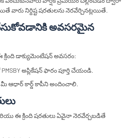
ఎంచుకునేవారు వార్షిక ప్రీమియం చెల్లించడం ద్వారా
తే వారు నిర్దిష్ట షరతులను నెరవేర్చినట్లయితే.
చేసుకోవడానికి అవసరమైన
క్రింది డాక్యుమెంటేషన్ అవసరం:
PMSBY అప్లికేషన్ ఫారం పూర్తి చేయండి.
మీ ఆధార్ కార్డ్ కాపీని అందించాలి.
తులు
ియు ఈ క్రింది షరతులు ఏవైనా నెరవేర్చబడితే