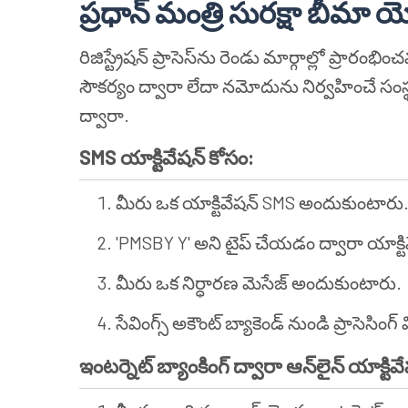
ప్రధాన్ మంత్రి సురక్షా బీమా
రిజిస్ట్రేషన్ ప్రాసెస్‌ను రెండు మార్గాల్లో ప్రార
సౌకర్యం ద్వారా లేదా నమోదును నిర్వహించే సంస
ద్వారా.
SMS యాక్టివేషన్ కోసం:
మీరు ఒక యాక్టివేషన్ SMS అందుకుంటారు
'PMSBY Y' అని టైప్ చేయడం ద్వారా యాక్టివ
మీరు ఒక నిర్ధారణ మెసేజ్ అందుకుంటారు.
సేవింగ్స్ అకౌంట్ బ్యాకెండ్ నుండి ప్రాసెసింగ్
ఇంటర్నెట్ బ్యాంకింగ్ ద్వారా ఆన్‌లైన్ యాక్టి