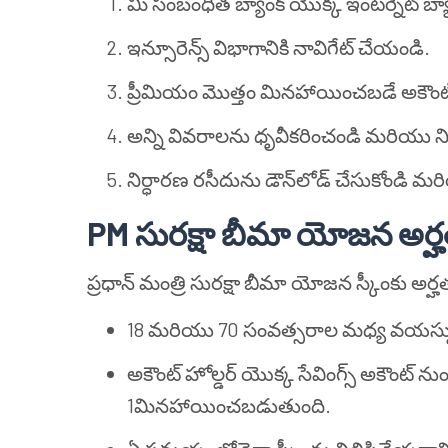
మీ సంబంధిత బ్యాంక్ యొక్క ఇంటర్నెట్ బ్యాం
ఇన్సూరెన్స్ విభాగానికి నావిగేట్ చేయండి.
ప్రీమియం మొత్తం మినహాయించబడే అకౌంట్‌న
అన్ని వివరాలను ధృవీకరించండి మరియు నిర
నిర్ధారణ రసీదును డౌన్‌లోడ్ చేసుకోండి మ
PM సురక్షా బీమా యోజన అర్
ప్రధాన్ మంత్రి సురక్షా బీమా యోజన స్కీంకు అర్హ
18 మరియు 70 సంవత్సరాల మధ్య వయస్సు ఉన్
అకౌంట్ హోల్డర్ యొక్క సేవింగ్స్ అకౌంట్ నుం
1మినహాయించబడుతుంది.