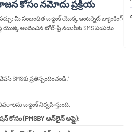
 యోజన కోసం నమోదు ప్రక్రియ
A
ంభించవచ్చు: మీ సంబంధిత బ్యాంక్ యొక్క ఇంటర్నెట్ బ్యాంకింగ్
్థ యొక్క అందించిన టోల్-ఫ్రీ నంబర్‌కు SMS పంపడం
.
ేషన్ SMSకు ప్రతిస్పందించండి.’
 వివరాలను బ్యాంక్ నిర్వహిస్తుంది.
వేషన్ కోసం (PMSBY ఆన్‌లైన్ అప్లై):