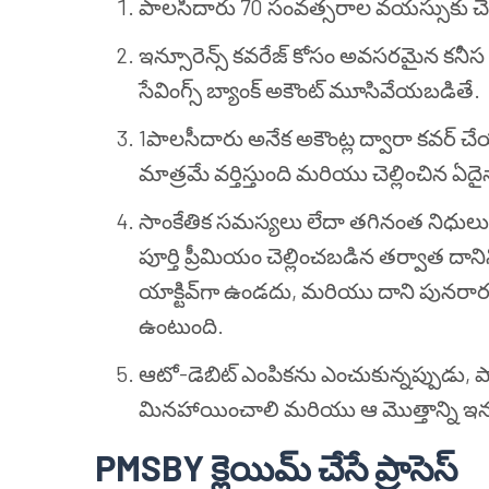
పాలసీదారు 70 సంవత్సరాల వయస్సుకు చేర
ఇన్సూరెన్స్ కవరేజ్ కోసం అవసరమైన కనీస 
సేవింగ్స్ బ్యాంక్ అకౌంట్ మూసివేయబడితే.
1పాలసీదారు అనేక అకౌంట్ల ద్వారా కవర్ చేయ
మాత్రమే వర్తిస్తుంది మరియు చెల్లించిన
సాంకేతిక సమస్యలు లేదా తగినంత నిధులు 
పూర్తి ప్రీమియం చెల్లించబడిన తర్వాత దానిని 
యాక్టివ్‌గా ఉండదు, మరియు దాని పునరారంభ
ఉంటుంది.
ఆటో-డెబిట్ ఎంపికను ఎంచుకున్నప్పుడు, పా
మినహాయించాలి మరియు ఆ మొత్తాన్ని ఇన్సూ
PMSBY క్లెయిమ్ చేసే ప్రాసెస్