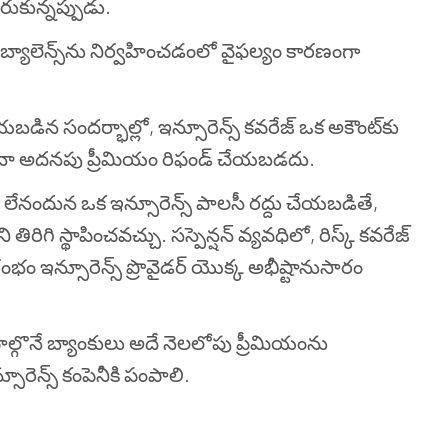
ుకున్నప్పుడు.
బ్యాలెన్స్‌ను నిర్వహించడంలో వైఫల్యం కారణంగా
బడిన సందర్భాల్లో, ఇన్సూరెన్స్ కవరేజ్ ఒక అకౌంట్‌కు
 ఏదైనా అదనపు ప్రీమియం రిఫండ్ చేయబడదు.
లేనందున ఒక ఇన్సూరెన్స్ పాలసీ రద్దు చేయబడితే,
తిరిగి స్థాపించవచ్చు. సస్పెన్షన్ వ్యవధిలో, రిస్క్ కవరేజ్
ం ఇన్సూరెన్స్ ప్రొవైడర్ యొక్క అభీష్టానుసారం
ల్గొనే బ్యాంకులు అదే నెలలోపు ప్రీమియంను
రెన్స్ కంపెనీకి పంపాలి.