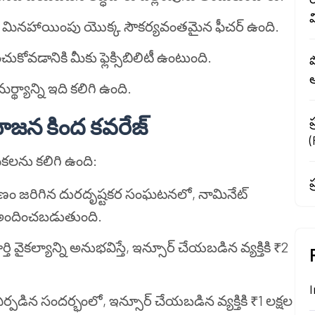
ియం మినహాయింపు యొక్క సౌకర్యవంతమైన ఫీచర్ ఉంది.
ంచుకోవడానికి మీకు ఫ్లెక్సిబిలిటీ ఉంటుంది.
ప
్యాన్ని ఇది కలిగి ఉంది.
 యోజన కింద కవరేజ్
ప
ికలను కలిగి ఉంది:
ప
ణం జరిగిన దురదృష్టకర సంఘటనలో, నామినేట్
ం అందించబడుతుంది.
వైకల్యాన్ని అనుభవిస్తే, ఇన్సూర్ చేయబడిన వ్యక్తికి ₹2
I
ర్పడిన సందర్భంలో, ఇన్సూర్ చేయబడిన వ్యక్తికి ₹1 లక్షల