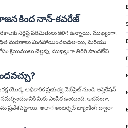
 యోజన కింద నాన్-కవరేజ్
కు నిర్దిష్ట పరిమితులు కలిగి ఉన్నాయి. ముఖ్యంగా,
సంబంధిత మరణాలు మినహాయించబడతాయి, మరియు
ోసం క్లెయిములు చెల్లవు, ముఖ్యంగా తిరిగి పొందలేని
D
ొందవచ్చు?
M
ష యొక్క అధికారిక ప్రభుత్వ వెబ్‌సైట్ నుండి అప్లికేషన్
ు సమర్పించడానికి మీకు ఎంపిక ఉంటుంది. అదనంగా,
్‌ను ప్రవేశపెట్టాయి, అలాగే ఇంటర్నెట్ బ్యాంకింగ్ ద్వారా