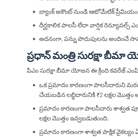
బ్యాంక్ అకౌంట్ నుండి ఆటోమేటిక్ ప్రీమ
దీర్ఘకాలిక పాలసీ లేదా వార్షిక రెన్యూవల్స్ ఎ
అదనంగా, పన్ను పొదుపులను అందించే సామర్థ
ప్రధాన్ మంత్రి సురక్షా బీమా
పిఎం సురక్షా బీమా యోజన ఈ క్రింది కవరేజ్ ఎంప
ఒక ప్రమాదం కారణంగా పాలసీదారుని మర
చేయబడిన లబ్ధిదారునికి ₹2 లక్షల మొత్త
ప్రమాదం కారణంగా పాలసీదారు శాశ్వత పూర్తి 
లక్షల మొత్తం ఇవ్వబడుతుంది.
ప్రమాదం కారణంగా శాశ్వత పాక్షిక వైకల్యం ఏ