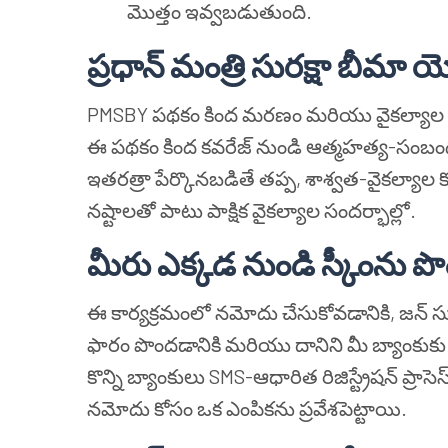
మొత్తం ఇవ్వబడుతుంది.
ప్రధాన్ మంత్రి సురక్షా బీమా
PMSBY పథకం కింద మరణం మరియు వైకల్యాల రకాల
ఈ పథకం కింద కవరేజ్ నుండి ఆత్మహత్య-
ఇతరత్రా పేర్కొనబడితే తప్ప, శాశ్వత-వైకల్యాల క
నష్టాలతో పాటు పాక్షిక వైకల్యాల సందర్భాల్లో.
మీరు ఎక్కడ నుండి స్కీంను ప
ఈ కార్యక్రమంలో నమోదు చేసుకోవడానికి, జన్ సురక్
ఫారం పొందడానికి మరియు దానిని మీ బ్యాంకుక
కొన్ని బ్యాంకులు SMS-ఆధారిత రిజిస్ట్రేషన్ ప్రాసెస
నమోదు కోసం ఒక ఎంపికను ప్రవేశపెట్టాయి.