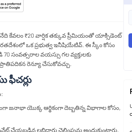
ేది కేవలం ₹20 వార్షిక తక్కువ ప్రీమియంతో యాక్సిడెంట్
రతదేశంలో ఒక ప్రభుత్వ ఇనీషియేటివ్. ఈ స్కీం కోసం
నుండి 70 సంవత్సరాల వయస్సు గల వ్యక్తులకు
రాతిపదికన రెన్యూ చేసుకోవచ్చు.
 ఫీచర్లు
ి:
U
 జనాభా యొక్క ఆర్థికంగా దెబ్బతిన్న విభాగాల కోసం,
య
ేట్ చేయబడిన లబ్ధిదారు చెల్లింపును అందుకుంటారు.
య