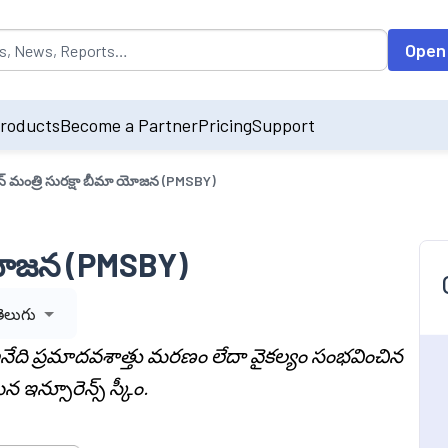
opulated by default on accessing the input field. On entering data int
Open
roducts
Become a Partner
Pricing
Support
ాన్ మంత్రి సురక్షా బీమా యోజన (PMSBY)
ా యోజన (PMSBY)
ెలుగు
అనేది ప్రమాదవశాత్తు మరణం లేదా వైకల్యం సంభవించిన
న్సూరెన్స్ స్కీం.