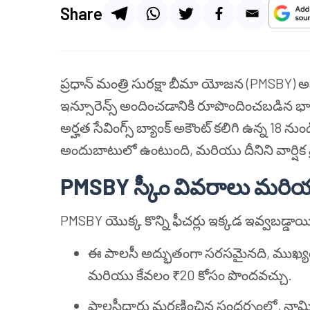
Share
ప్రధాన్ మంత్రి సురక్షా బీమా యోజన (PMSBY) అన
ఇన్సూరెన్స్ అందించడానికి రూపొందించబడిన భా
అర్హత సేవింగ్స్ బ్యాంక్ అకౌంట్ కలిగి ఉన్న 18 
అందుబాటులో ఉంటుంది, మరియు దీనిని వార్షిక ప్
PMSBY స్కీం వివరాలు మరియు
PMSBY యొక్క కొన్ని ఫీచర్లు ఇక్కడ ఇవ్వబడ్డాయ
ఈ పాలసీ అద్భుతంగా సరసమైనది, ముఖ్యంగా
మరియు కేవలం ₹20 కోసం పొందవచ్చు.
పాలసీదారు మరణించిన సందర్భంలో, నామిన