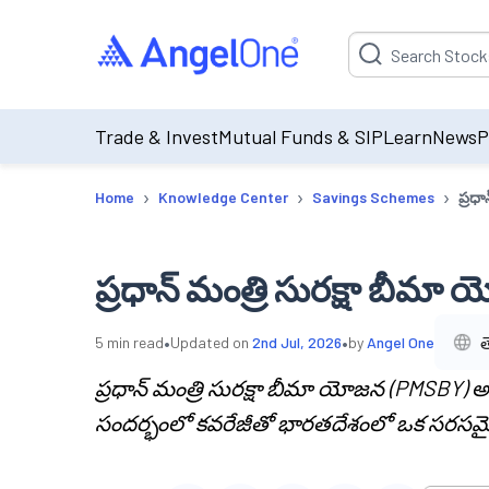
Suggestion will be p
Trade & Invest
Mutual Funds & SIP
Learn
News
P
›
›
›
Home
Knowledge Center
Savings Schemes
ప్రధ
ప్రధాన్ మంత్రి సురక్షా బీమ
•
•
త
5
min read
Updated on
2nd Jul, 2026
by
Angel One
ప్రధాన్ మంత్రి సురక్షా బీమా యోజన (PMSBY) 
సందర్భంలో కవరేజీతో భారతదేశంలో ఒక సరసమైన ఇ