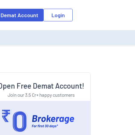
o the input field, the suggestion list will be updated as per the keyw
 Demat Account
Login
Open Free Demat Account!
Join our 3.5 Cr+ happy customers