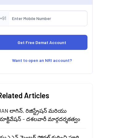
+91
Want to open an NRI account?
Related Articles
AN లాగిన్, రిజిస్ట్రేషన్ మరియు
ాక్టివేషన్ - దశలవారీ మార్గదర్శకత్వం
ుఎఎన్ మెంబర్ పోర్టల్ గురించి పూర్తి