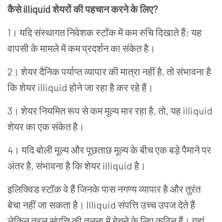
कैसे
illiquid
शेयरों
की
पहचान
करने
के
लिए
?
1
।
यदि
संस्थागत
निवेशक
स्टॉक
में
कम
रुचि
दिखाते
हैं
;
यह
वापसी
के
मामले
में
कम
प्रदर्शन
का
संकेत
है।
2
।
शेयर
दैनिक
पर्याप्त
व्यापार
की
मात्रा
नहीं
है
,
तो
संभावना
है
कि
शेयर
illiquid
होने
जा
रहा
है
कर
रहे
हैं।
3
।
शेयर
नियमित
रूप
से
कम
मूल्य
मार
रहा
है
,
तो
,
यह
illiquid
शेयर
का
एक
संकेत
है।
4
।
यदि
बोली
मूल्य
और
पूछताछ
मूल्य
के
बीच
एक
बड़े
पैमाने
पर
अंतर
है
,
संभावना
है
कि
शेयर
illiquid
है।
इलिक्विड
स्टॉक
वे
हैं
जिनके
पास
नगण्य
व्यापार
है
और
तुरंत
बेचा
नहीं
जा
सकता
है।
Illiquid
संपत्ति
उच्च
उपज
देते
हैं
लेकिन
तरल
संपत्ति
की
तुलना
में
बेचने
के
लिए
कठिन
हैं।
यहां