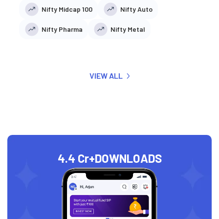
Nifty Midcap 100
Nifty Auto
Nifty Pharma
Nifty Metal
VIEW ALL
4.4 Cr+
DOWNLOADS