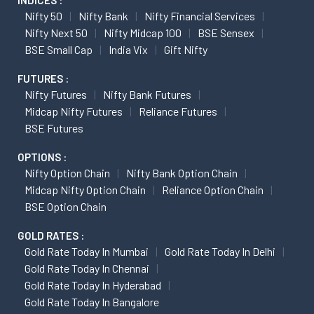
INDICES :
Nifty 50
Nifty Bank
Nifty Financial Services
Nifty Next 50
Nifty Midcap 100
BSE Sensex
BSE Small Cap
India Vix
Gift Nifty
FUTURES :
Nifty Futures
Nifty Bank Futures
Midcap Nifty Futures
Reliance Futures
BSE Futures
OPTIONS :
Nifty Option Chain
Nifty Bank Option Chain
Midcap Nifty Option Chain
Reliance Option Chain
BSE Option Chain
GOLD RATES :
Gold Rate Today In Mumbai
Gold Rate Today In Delhi
Gold Rate Today In Chennai
Gold Rate Today In Hyderabad
Gold Rate Today In Bangalore