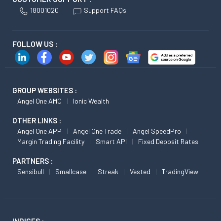
18001020
Support FAQs
FOLLOW US :
GROUP WEBSITES :
Angel One AMC
Ionic Wealth
OTHER LINKS :
Angel One APP
Angel One Trade
Angel SpeedPro
Margin Trading Facility
Smart API
Fixed Deposit Rates
PARTNERS :
Sensibull
Smallcase
Streak
Vested
TradingView