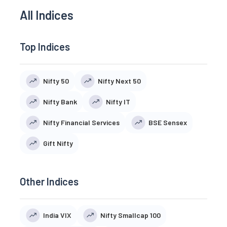
All Indices
Top Indices
Nifty 50
Nifty Next 50
Nifty Bank
Nifty IT
Nifty Financial Services
BSE Sensex
Gift Nifty
Other Indices
India VIX
Nifty Smallcap 100