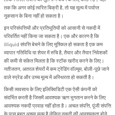
तक
कि
अगर
कोई
त्वरित
बिक्री
है
,
तो
यह
मूल्य
में
पर्याप्त
नुकसान
के
बिना
नहीं
हो
सकता
है।
इन
परिसंपत्तियों
और
प्रतिभूतियों
को
आसानी
से
नकदी
में
परिवर्तित
नहीं
किया
जा
सकता
है।
एक
और
कारण
है
कि
illiquid
संपत्ति
बेचने
के
लिए
मुश्किल
हो
सकता
है
एक
कम
व्यापार
गतिविधि
या
शेयर
में
रुचि
है
,
तैयार
और
तैयार
निवेशकों
की
कमी
से
संकेत
मिलता
है
कि
स्टॉक
खरीद
करने
के
लिए।
नतीजतन
,
अतरल
शेयरों
में
कम
ट्रेडिंग
वॉल्यूम
,
बोली
-
पूछे
जाने
वाले
स्प्रेड
और
उच्च
मूल्य
में
अस्थिरता
हो
सकती
है।
किसी
व्यवसाय
के
लिए
इलिक्विडिटी
एक
ऐसी
कंपनी
को
संदर्भित
करती
है
जिसमें
आवश्यक
ऋण
भुगतान
करने
के
लिए
आवश्यक
नकदी
प्रवाह
नहीं
होता
है।
अचल
संपत्ति
,
पूंजी
संपत्ति
के
पास
बहुत
अच्छा
मूल्य
है
लेकिन
नकदी
की
आवश्यकता
होने