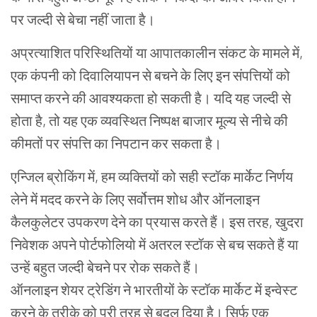
पर
जल्दी
से
बेचा
नहीं
जाता
है।
अप्रत्याशित
परिस्थितियों
या
आपातकालीन
संकट
के
मामले
में
,
एक
कंपनी
को
दिवालियापन
से
बचने
के
लिए
इन
संपत्तियों
को
समाप्त
करने
की
आवश्यकता
हो
सकती
है।
यदि
यह
जल्दी
से
होता
है
,
तो
यह
एक
व्यवस्थित
निष्पक्ष
बाजार
मूल्य
से
नीचे
की
कीमतों
पर
संपत्ति
का
निपटान
कर
सकता
है।
एन्जिल
ब्रोकिंग
में
,
हम
व्यक्तियों
को
सही
स्टॉक
मार्केट
निर्णय
लेने
में
मदद
करने
के
लिए
सर्वोत्तम
शोध
और
ऑनलाइन
कैलकुलेटर
उपकरण
देने
का
प्रयास
करते
हैं।
इस
तरह
,
खुदरा
निवेशक
अपने
पोर्टफोलियो
में
अतरल
स्टॉक
से
बच
सकते
हैं
या
उन्हें
बहुत
जल्दी
बेचने
पर
रोक
सकते
हैं।
ऑनलाइन शेयर ट्रेडिंग ने भारतीयों के स्टॉक मार्केट में इन्वेस्ट
करने के तरीके को पूरी तरह से बदल दिया है। सिर्फ एक