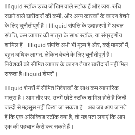
Illiquid
स्टॉक
उच्च
जोखिम
वाले
स्टॉक
हैं
और
व्यय
,
रुचि
रखने
वाले
खरीदारों
की
कमी
,
और
अन्य
कारकों
के
कारण
बेचने
के
लिए
चुनौतीपूर्ण
हैं।
Illiquid
संपत्ति
के
उदाहरणों
में
अचल
संपत्ति
,
कम
व्यापार
की
मात्रा
के
साथ
स्टॉक
,
या
संग्रहणीय
शामिल
हैं।
Illiquid
संपत्ति
अभी
भी
मूल्य
है
और
,
कई
मामलों
में
,
बहुत
अधिक
लागत
,
लेकिन
बेचने
के
लिए
चुनौतीपूर्ण
हैं।
निवेशकों
को
सीमित
व्यापार
के
कारण
तैयार
खरीदारों
नहीं
मिल
सकता
है
illiquid
शेयरों।
Illiquid
शेयरों
में
सीमित
निवेशकों
के
साथ
कम
व्यापारिक
मात्रा
है।
आम
तौर
पर
,
उनमें
छोटे
स्टॉक
शामिल
होते
हैं
जिन्हें
जल्दी
से
महसूस
नहीं
किया
जा
सकता
है।
अब
जब
आप
जानते
हैं
कि
एक
अलिक्विड
स्टॉक
क्या
है
,
तो
यह
पता
लगाएं
कि
आप
एक
की
पहचान
कैसे
कर
सकते
हैं।