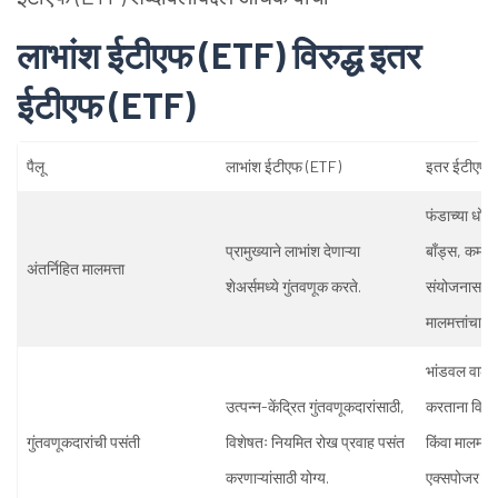
लाभांश
ईटीएफ (ETF) विरुद्ध
इतर
ईटीएफ (ETF)
पैलू
लाभांश
ईटीएफ (ETF)
इतर
ईटीएफ 
फंडाच्या
धोरण
प्रामुख्याने
लाभांश
देणाऱ्या
बाँड्स, कमो
अंतर्निहित
मालमत्ता
शेअर्समध्ये
गुंतवणूक
करते.
संयोजनासारख
मालमत्तांचा
सम
भांडवल
वाढी
उत्पन्न-केंद्रित
गुंतवणूकदारांसाठी,
करताना
विशिष
गुंतवणूकदारांची
पसंती
विशेषतः
नियमित
रोख
प्रवाह
पसंत
किंवा
मालमत्ता
करणाऱ्यांसाठी
योग्य.
एक्सपोजर
शो