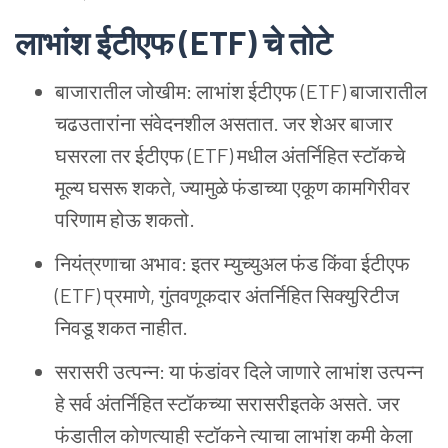
लाभांश
ईटीएफ (ETF) चे
तोटे
बाजारातील
जोखीम: लाभांश
ईटीएफ (ETF) बाजारातील
चढउतारांना
संवेदनशील
असतात. जर
शेअर
बाजार
घसरला
तर
ईटीएफ (ETF) मधील
अंतर्निहित
स्टॉकचे
मूल्य
घसरू
शकते, ज्यामुळे
फंडाच्या
एकूण
कामगिरीवर
परिणाम
होऊ
शकतो.
नियंत्रणाचा
अभाव: इतर
म्युच्युअल
फंड
किंवा
ईटीएफ
(ETF) प्रमाणे, गुंतवणूकदार
अंतर्निहित
सिक्युरिटीज
निवडू
शकत
नाहीत.
सरासरी
उत्पन्न: या
फंडांवर
दिले
जाणारे
लाभांश
उत्पन्न
हे
सर्व
अंतर्निहित
स्टॉकच्या
सरासरीइतके
असते. जर
फंडातील
कोणत्याही
स्टॉकने
त्याचा
लाभांश
कमी
केला