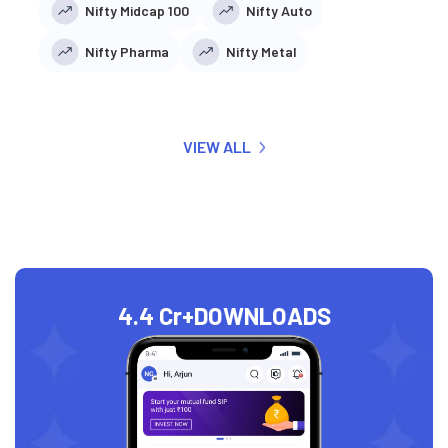
Nifty Midcap 100
Nifty Auto
Nifty Pharma
Nifty Metal
VIEW ALL
4.4 Cr+
DOWNLOADS