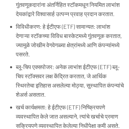
गुंतवणूकदारांना
अंतर्निहित
स्टॉकमधून
नियमित
लाभांश
देयकांद्वारे
विश्वासार्ह
उत्पन्न
प्रवाह
प्रदान
करतात.
विविधीकरण: हे
ईटीएफ (ETF) सामान्यत: लाभांश
देणाऱ्या
स्टॉकच्या
विविध
बास्केटमध्ये
गुंतवणूक
करतात,
ज्यामुळे
जोखीम
वेगवेगळ्या
क्षेत्रांमध्ये
आणि
कंपन्यांमध्ये
पसरते.
ब्लू-चिप
एक्सपोजर: अनेक
लाभांश
ईटीएफ (ETF) ब्लू-
चिप
स्टॉक्सवर
लक्ष
केंद्रित
करतात, जे
आर्थिक
स्थिरतेचा
इतिहास
असलेल्या
मोठ्या, सुस्थापित
कंपन्यांचे
शेअर्स
असतात.
खर्च
कार्यक्षमता: हे
ईटीएफ (ETF) निष्क्रियपणे
व्यवस्थापित
केले
जात
असल्याने, त्यांचे
खर्चाचे
प्रमाण
सक्रियपणे
व्यवस्थापित
केलेल्या
निधीपेक्षा
कमी
असते.