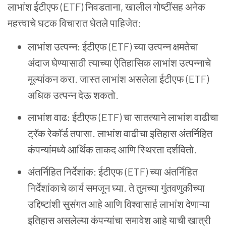
लाभांश
ईटीएफ (ETF) निवडताना, खालील
गोष्टींसह
अनेक
महत्त्वाचे
घटक
विचारात
घेतले
पाहिजेत:
लाभांश
उत्पन्न: ईटीएफ (ETF) च्या
उत्पन्न
क्षमतेचा
अंदाज
घेण्यासाठी
त्याच्या
ऐतिहासिक
लाभांश
उत्पन्नाचे
मूल्यांकन
करा. जास्त
लाभांश
असलेला
ईटीएफ (ETF)
अधिक
उत्पन्न
देऊ
शकतो.
लाभांश
वाढ: ईटीएफ (ETF) चा
सातत्याने
लाभांश
वाढीचा
ट्रॅक
रेकॉर्ड
तपासा. लाभांश
वाढीचा
इतिहास
अंतर्निहित
कंपन्यांमध्ये
आर्थिक
ताकद
आणि
स्थिरता
दर्शवितो.
अंतर्निहित
निर्देशांक: ईटीएफ (ETF) च्या
अंतर्निहित
निर्देशांकाचे
कार्य
समजून
घ्या. ते
तुमच्या
गुंतवणुकीच्या
उद्दिष्टांशी
सुसंगत
आहे
आणि
विश्वासार्ह
लाभांश
देणाऱ्या
इतिहास
असलेल्या
कंपन्यांचा
समावेश
आहे
याची
खात्री