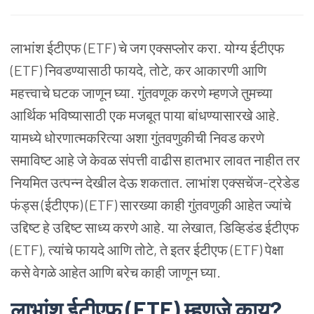
लाभांश
ईटीएफ (ETF) चे
जग
एक्सप्लोर
करा. योग्य
ईटीएफ
(ETF) निवडण्यासाठी
फायदे, तोटे, कर
आकारणी
आणि
महत्त्वाचे
घटक
जाणून
घ्या.
गुंतवणूक
करणे
म्हणजे
तुमच्या
आर्थिक
भविष्यासाठी
एक
मजबूत
पाया
बांधण्यासारखे
आहे.
यामध्ये
धोरणात्मकरित्या
अशा
गुंतवणुकीची
निवड
करणे
समाविष्ट
आहे
जे
केवळ
संपत्ती
वाढीस
हातभार
लावत
नाहीत
तर
नियमित
उत्पन्न
देखील
देऊ
शकतात. लाभांश
एक्सचेंज-ट्रेडेड
फंड्स (ईटीएफ) (ETF)
सारख्या
काही
गुंतवणुकी
आहेत
ज्यांचे
उद्दिष्ट
हे
उद्दिष्ट
साध्य
करणे
आहे. या
लेखात, डिव्हिडंड
ईटीएफ
(ETF), त्यांचे
फायदे
आणि
तोटे, ते
इतर
ईटीएफ (ETF) पेक्षा
कसे
वेगळे
आहेत
आणि
बरेच
काही
जाणून
घ्या.
लाभांश
ईटीएफ (ETF) म्हणजे
काय?