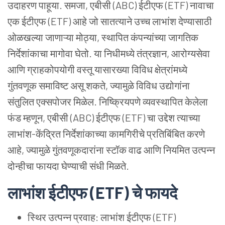
उदाहरण
पाहूया. समजा, एबीसी (ABC) ईटीएफ (ETF) नावाचा
एक
ईटीएफ (ETF) आहे
जो
सातत्याने
उच्च
लाभांश
देण्यासाठी
ओळखल्या
जाणाऱ्या
मोठ्या, स्थापित
कंपन्यांच्या
जागतिक
निर्देशांकाचा
मागोवा
घेतो. या
निधीमध्ये
तंत्रज्ञान, आरोग्यसेवा
आणि
ग्राहकोपयोगी
वस्तू
यासारख्या
विविध
क्षेत्रांमध्ये
गुंतवणूक
समाविष्ट
असू
शकते, ज्यामुळे
विविध
उद्योगांना
संतुलित
एक्सपोजर
मिळेल. निष्क्रियपणे
व्यवस्थापित
केलेला
फंड
म्हणून, एबीसी (ABC) ईटीएफ (ETF) चा
उद्देश
त्याच्या
लाभांश-केंद्रित
निर्देशांकाच्या
कामगिरीचे
प्रतिबिंबित
करणे
आहे, ज्यामुळे
गुंतवणूकदारांना
स्टॉक
वाढ
आणि
नियमित
उत्पन्न
दोन्हीचा
फायदा
घेण्याची
संधी
मिळते.
लाभांश
ईटीएफ (ETF) चे
फायदे
स्थिर
उत्पन्न
प्रवाह: लाभांश
ईटीएफ (ETF)