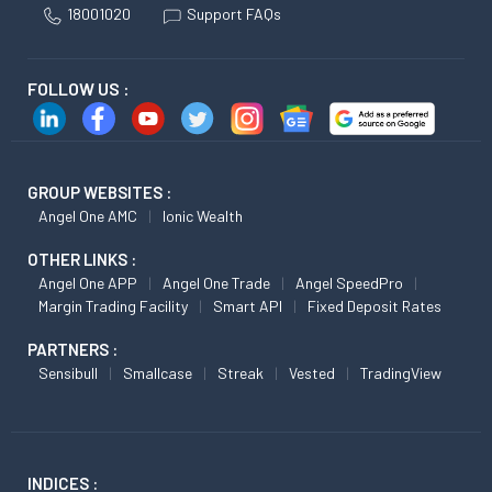
18001020
Support FAQs
FOLLOW US :
GROUP WEBSITES :
Angel One AMC
Ionic Wealth
OTHER LINKS :
Angel One APP
Angel One Trade
Angel SpeedPro
Margin Trading Facility
Smart API
Fixed Deposit Rates
PARTNERS :
Sensibull
Smallcase
Streak
Vested
TradingView
INDICES :