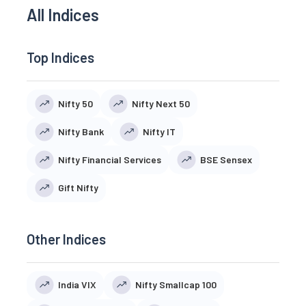
All Indices
Top Indices
Nifty 50
Nifty Next 50
Nifty Bank
Nifty IT
Nifty Financial Services
BSE Sensex
Gift Nifty
Other Indices
India VIX
Nifty Smallcap 100