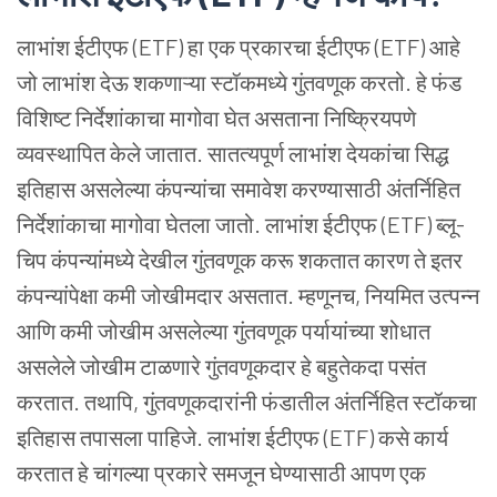
लाभांश
ईटीएफ (ETF) हा
एक
प्रकारचा
ईटीएफ (ETF) आहे
जो
लाभांश
देऊ
शकणाऱ्या
स्टॉकमध्ये
गुंतवणूक
करतो. हे
फंड
विशिष्ट
निर्देशांकाचा
मागोवा
घेत
असताना
निष्क्रियपणे
व्यवस्थापित
केले
जातात. सातत्यपूर्ण
लाभांश
देयकांचा
सिद्ध
इतिहास
असलेल्या
कंपन्यांचा
समावेश
करण्यासाठी
अंतर्निहित
निर्देशांकाचा
मागोवा
घेतला
जातो.
लाभांश
ईटीएफ (ETF) ब्लू-
चिप
कंपन्यांमध्ये
देखील
गुंतवणूक
करू
शकतात
कारण
ते
इतर
कंपन्यांपेक्षा
कमी
जोखीमदार
असतात. म्हणूनच, नियमित
उत्पन्न
आणि
कमी
जोखीम
असलेल्या
गुंतवणूक
पर्यायांच्या
शोधात
असलेले
जोखीम
टाळणारे
गुंतवणूकदार
हे
बहुतेकदा
पसंत
करतात. तथापि, गुंतवणूकदारांनी
फंडातील
अंतर्निहित
स्टॉकचा
इतिहास
तपासला
पाहिजे.
लाभांश
ईटीएफ (ETF) कसे
कार्य
करतात
हे
चांगल्या
प्रकारे
समजून
घेण्यासाठी
आपण
एक