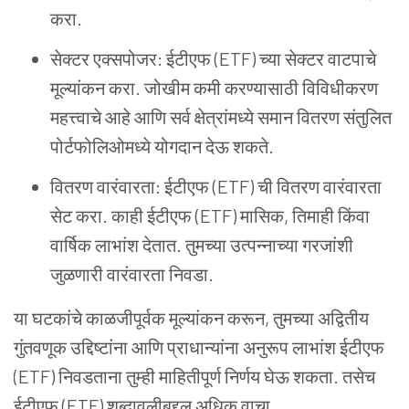
करा.
सेक्टर
एक्सपोजर: ईटीएफ (ETF) च्या
सेक्टर
वाटपाचे
मूल्यांकन
करा. जोखीम
कमी
करण्यासाठी
विविधीकरण
महत्त्वाचे
आहे
आणि
सर्व
क्षेत्रांमध्ये
समान
वितरण
संतुलित
पोर्टफोलिओमध्ये
योगदान
देऊ
शकते.
वितरण
वारंवारता: ईटीएफ (ETF) ची
वितरण
वारंवारता
सेट
करा. काही
ईटीएफ (ETF) मासिक, तिमाही
किंवा
वार्षिक
लाभांश
देतात. तुमच्या
उत्पन्नाच्या
गरजांशी
जुळणारी
वारंवारता
निवडा.
या
घटकांचे
काळजीपूर्वक
मूल्यांकन
करून, तुमच्या
अद्वितीय
गुंतवणूक
उद्दिष्टांना
आणि
प्राधान्यांना
अनुरूप
लाभांश
ईटीएफ
(ETF) निवडताना
तुम्ही
माहितीपूर्ण
निर्णय
घेऊ
शकता.
तसेच
ईटीएफ (ETF) शब्दावलीबद्दल
अधिक
वाचा