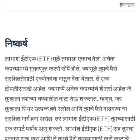
गुंतवणूकदारां
निष्कर्ष
लाभांश
ईटीएफ (ETF) मुळे
तुम्हाला
एकाच
वेळी
अनेक
कंपन्यांमध्ये
गुंतवणूक
करणे
सोपे
होते, ज्यामुळे
तुमचे
पैसे
सुरक्षिततेसाठी
एकमेकांना
वाटून
देता
येतात. ते
एका
टोपलीसारखे
आहेत, ज्यामध्ये
अनेक
कंपन्यांचे
शेअर्स
आहेत
जे
तुम्हाला
त्यांच्या
नफ्यातील
वाटा
देऊ
शकतात. म्हणून, जर
तुम्हाला
स्थिर
उत्पन्न
हवे
असेल
आणि
तुमचे
पैसे
वाढवण्याचा
सुरक्षित
मार्ग
हवा
असेल, तर
लाभांश
ईटीएफ (ETF) तुमच्यासाठी
एक
स्मार्ट
पर्याय
असू
शकतो. लाभांश
ईटीएफ (ETF) सह
तुमचा
प्रवास
सुरू
करा
आणि
ते
तुमचे
पैसे
तुमच्यासाठी
कसे
कष्टाचे