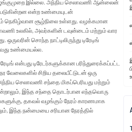
ஒழுங்குமுறை இல்லை. அந்நிய செலாவணி ஆன்லைன்
ல்படுகின்றன என்ற உண்மையுடன்
ும் நெகிழ்வான சூழ்நிலை உள்ளது. வழக்கமான
ல
ி உலகில், அவர்களின் டவுன்டைம் மற்றும் வார
. ஒருவரின் சொந்த நாட்டிலிருந்து டிரேடிங்
ஸ
ய்வது உண்மையல்ல.
இ
டிங் என்பது டிரேடர்களுக்கான பரிந்துரைக்கப்பட்ட
நேர வேலைகளில் சிறிய தலையீட்டுடன் ஒரு
நிய செலாவணி சந்தை மிகப்பெரியது மற்றும்
என்றாலும், இந்த சந்தை தொடர்பான எந்தவொரு
்களுக்கு, தகவல் வழங்கும் நேரம் காரணமாக
னும், இந்த நன்மையை சரியான நேரத்தில்