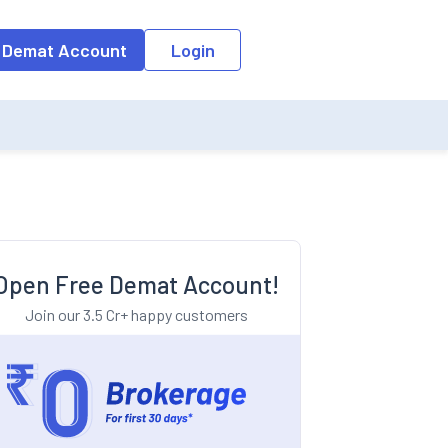
o the input field, the suggestion list will be updated as per the keyw
 Demat Account
Login
Open Free Demat Account!
Join our 3.5 Cr+ happy customers