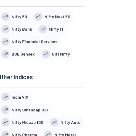
Nifty 50
Nifty Next 50
Nifty Bank
Nifty IT
Nifty Financial Services
BSE Sensex
Gift Nifty
Other Indices
India VIX
Nifty Smallcap 100
Nifty Midcap 100
Nifty Auto
Nifty Pharma
Nifty Metal