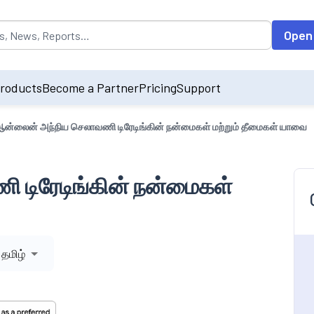
opulated by default on accessing the input field. On entering data int
Open
roducts
Become a Partner
Pricing
Support
ன்லைன் அந்நிய செலாவணி டிரேடிங்கின் நன்மைகள் மற்றும் தீமைகள் யாவை
 டிரேடிங்கின் நன்மைகள்
தமிழ்