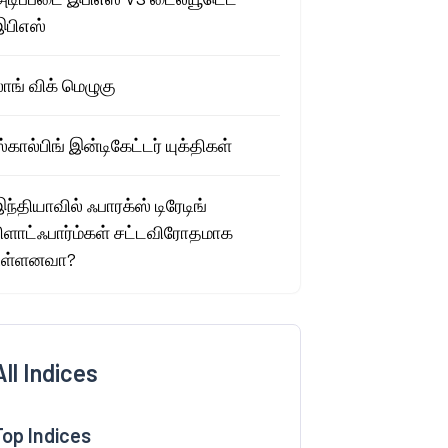
இபிஎஸ்
ாங் விக் மெழுகு
்கால்பிங் இன்டிகேட்டர் யுக்திகள்
ந்தியாவில் ஃபாரக்ஸ் டிரேடிங்
பிளாட்ஃபார்ம்கள் சட்டவிரோதமாக
உள்ளனவா?
All Indices
Top Indices