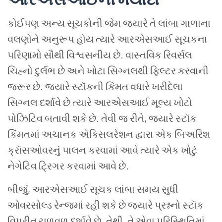
કોઈપણ
અન્ય
સૂચકોની
જેમ
જ્યારે
તે
લાંબા
ગાળાના
વલણોને
અનુરૂપ
હોય
ત્યારે
આરએસઆઈ
સૂચકના
પરિણામો
સૌથી
વિશ્વસનીય
છે
.
વાસ્તવિક
રિવર્સલ
ચિહ્નો
દુર્લભ
છે
અને
ખોટા
સિગ્નલથી
ફિલ્ટર
કરવાની
જરૂર
છે
.
જ્યારે
સ્ટૉકની
કિંમત
વધારે
ખરીદેલા
સિગ્નલ
દર્શાવે
છે
ત્યારે
આરએસઆઈ
મૂલ્ય
ખોટો
પોઝિટિવ
બતાવી
શકે
છે
.
તેવી
જ
રીતે
,
જ્યારે
સ્ટૉક
કિંમતમાં
અચાનક
ઍક્સિલરેશન
દ્વારા
એક
બિઅરિશ
ક્રૉસઓવરનું
પાલન
કરવામાં
આવે
ત્યારે
એક
ખોટું
નેગેટિવ
ટ્રિગર
કરવામાં
આવે
છે
.
બીજું
,
આરએસઆઈ
સૂચક
લાંબા
સમય
સુધી
ઓવરસોલ્ડ
રેન્જમાં
રહી
શકે
છે
જ્યારે
પ્રશ્નનો
સ્ટૉક
વિપરીત
ચળવળ
દર્શાવે
છે
.
તેથી
,
તે
એવા
પરિસ્થિતિમાં