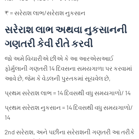
₹ =
સરેરાશ
લાભ
/
સરેરાશ
નુકસાન
સરેરાશ
લાભ
અથવા
નુકસાનની
ગણતરી
કેવી
રીતે
કરવી
જો
અમે
વિચારીએ
છીએ
કે
આ
આરએસઆઈ
ફોર્મુલાની
ગણતરી
14
દિવસના
સમયગાળા
પર
કરવામાં
આવે
છે
,
જેમ
કે
વેડલની
પુસ્તકમાં
સૂચવેલ
છે
,
પ્રથમ
સરેરાશ
લાભ
= 14
દિવસથી
વધુ
સમયગાળો
/ 14
પ્રથમ
સરેરાશ
નુકસાન
= 14
દિવસથી
વધુ
સમયગાળો
/
14
2nd
સરેરાશ
,
અને
પછીના
સરેરાશની
ગણતરી
આ
તરીકે