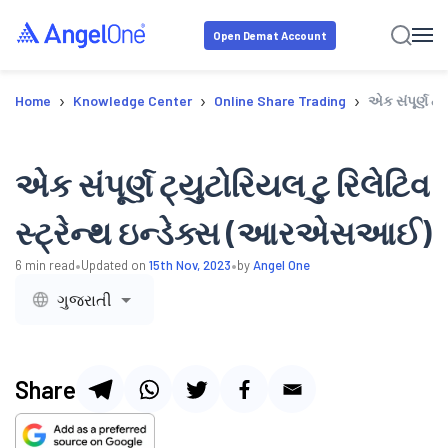
Open Demat Account
›
›
›
Home
Knowledge Center
Online Share Trading
એક સંપૂર્ણ ટ્
એક સંપૂર્ણ ટ્યુટોરિયલ ટુ રિલેટિવ
સ્ટ્રેન્થ ઇન્ડેક્સ (આરએસઆઈ)
•
•
6
min read
Updated on
15th Nov, 2023
by
Angel One
ગુજરાતી
Share