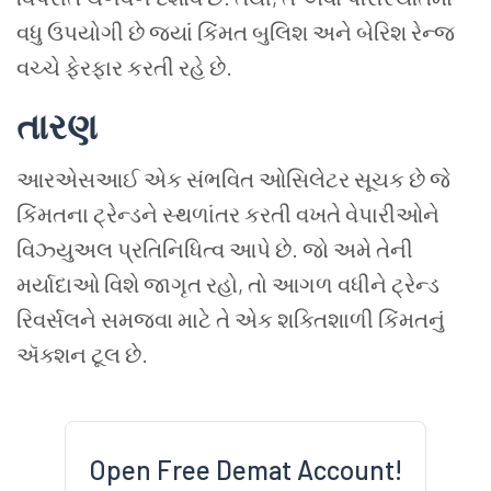
વધુ
ઉપયોગી
છે
જ્યાં
કિંમત
બુલિશ
અને
બેરિશ
રેન્જ
વચ્ચે
ફેરફાર
કરતી
રહે
છે
.
તારણ
આરએસઆઈ
એક
સંભવિત
ઓસિલેટર
સૂચક
છે
જે
કિંમતના
ટ્રેન્ડને
સ્થળાંતર
કરતી
વખતે
વેપારીઓને
વિઝ્યુઅલ
પ્રતિનિધિત્વ
આપે
છે
.
જો
અમે
તેની
મર્યાદાઓ
વિશે
જાગૃત
રહો
,
તો
આગળ
વધીને
ટ્રેન્ડ
રિવર્સલને
સમજવા
માટે
તે
એક
શક્તિશાળી
કિંમતનું
ઍક્શન
ટૂલ
છે
.
Open Free Demat Account!