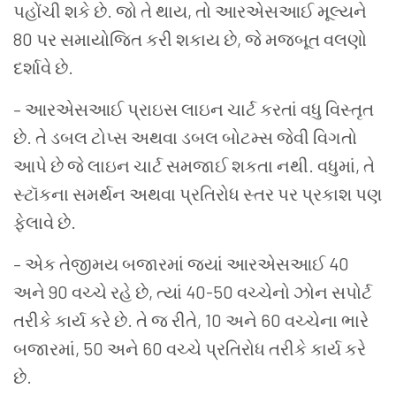
પહોંચી
શકે
છે
.
જો
તે
થાય
,
તો
આરએસઆઈ
મૂલ્યને
80
પર
સમાયોજિત
કરી
શકાય
છે
,
જે
મજબૂત
વલણો
દર્શાવે
છે
.
–
આરએસઆઈ
પ્રાઇસ
લાઇન
ચાર્ટ
કરતાં
વધુ
વિસ્તૃત
છે
.
તે
ડબલ
ટોપ્સ
અથવા
ડબલ
બોટમ્સ
જેવી
વિગતો
આપે
છે
જે
લાઇન
ચાર્ટ
સમજાઈ
શકતા
નથી
.
વધુમાં
,
તે
સ્ટૉકના
સમર્થન
અથવા
પ્રતિરોધ
સ્તર
પર
પ્રકાશ
પણ
ફેલાવે
છે
.
–
એક
તેજીમય
બજારમાં
જ્યાં
આરએસઆઈ
40
અને
90
વચ્ચે
રહે
છે
,
ત્યાં
40-50
વચ્ચેનો
ઝોન
સપોર્ટ
તરીકે
કાર્ય
કરે
છે
.
તે
જ
રીતે
, 10
અને
60
વચ્ચેના
ભારે
બજારમાં
, 50
અને
60
વચ્ચે
પ્રતિરોધ
તરીકે
કાર્ય
કરે
છે
.