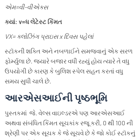
એમ
=
વી
-
વીએક્સ
ક્યાં
: v=
ધ
લેટેસ્ટ
કિંમત
VX=
ક્લોઝિંગ
પ્રાઇસ
x
દિવસ
પહેલાં
સ્ટૉકની
શક્તિ
અને
નબળાઈને
સમજવાનું
એક
સરળ
ફોર્મ્યુલા
છે
.
જ્યારે
બજાર
વધી
રહ્યું
હોય
ત્યારે
તે
વધુ
ઉપયોગી
છે
કારણ
કે
બુલિશ
સ્પેલ
સહન
કરતાં
વધુ
સમય
સુધી
ચાલે
છે
.
આરએસઆઈની
પૃષ્ઠભૂમિ
પુસ્તકમાં
જે
.
વેલ્સ
વાઇલ્ડરએ
પણ
આરએસઆઈ
અથવા
સંબંધિત
કિંમત
સૂચકાંક
રજૂ
કરી
, 0
થી
100
ની
શ્રેણી
પર
એક
સૂચક કે
જે
સૂચવે
છે
કે
જો
કોઈ
સ્ટૉકનું