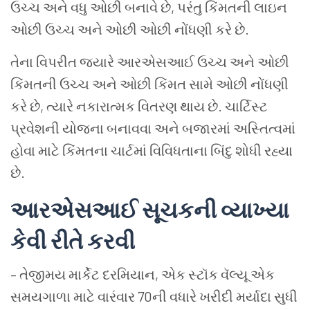
ઉચ્ચ
અને
વધુ
ઓછી
બનાવે
છે
,
પરંતુ
કિંમતની
લાઇન
ઓછી
ઉચ્ચ
અને
ઓછી
ઓછી
નોંધણી
કરે
છે
.
તેના
વિપરીત
જ્યારે
આરએસઆઈ
ઉચ્ચ
અને
ઓછી
કિંમતની
ઉચ્ચ
અને
ઓછી
કિંમત
સામે
ઓછી
નોંધણી
કરે
છે
,
ત્યારે
નકારાત્મક
વિતરણ
થાય
છે
.
ચાર્ટિસ્ટ
પ્રવેશની
યોજના
બનાવવા
અને
બજારમાં
અસ્તિત્વમાં
હોવા
માટે
કિંમતના
ચાર્ટમાં
વિવિધતાના
બિંદુ
શોધી
રહ્યા
છે
.
આરએસઆઈ
સૂચકની
વ્યાખ્યા
કેવી
રીતે
કરવી
–
તેજીમય
માર્કેટ
દરમિયાન
,
એક
સ્ટૉક
વૅલ્યૂ
એક
સમયગાળા
માટે
વારંવાર
70
ની
વધારે
ખરીદી
મર્યાદા
સુધી