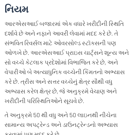
નિયમ
આરએસઆઈ
બજારમાં
એક
વધારે
ખરીદીની
સ્થિતિ
દર્શાવે
છે
અને
નફાને
આવરી
લેવામાં
મદદ
કરે
છે
.
તે
સંભવિત
રિવર્સલ
માટે
ઓવરસોલ્ડ
સ્ટૉક્સની
પણ
ઓળખે
છે
.
આરએસઆઈ
પ્રાઇસ
ચાર્ટ્સને
શૂન્ય
અને
સો
વચ્ચે
કેટલાક
પ્રદેશોમાં
વિભાજિત
કરે
છે
,
અને
વેપારીઓ
બે
અત્યાધુનિક
વચ્ચેની
કિંમતનો
અભ્યાસ
કરે
છે
.
ત્રીસ
અને
સત્તર
વચ્ચેનું
ક્ષેત્ર
સૌથી
વધુ
અભ્યાસ
કરેલ
ક્ષેત્ર
છે
,
જે
અનુક્રમે
વેચાણ
અને
ખરીદીની
પરિસ્થિતિઓને
સૂચવે
છે
.
તે
અનુક્રમે
50
થી
વધુ
અને
50
લાઇનથી
નીચેના
સામાન્ય
અપટ્રેન્ડ
અને
ડાઉનટ્રેન્ડનો
અભ્યાસ
કરવામાં
પણ
મદદ
કરે
છે
.