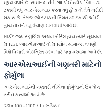
મૂલ્ય
વધારે
છે
.
સામાન્ય
રીતે
,
જો
કોઈ
સ્ટૉક
કિંમત
70
ટકાથી
વધુ
આરએસઆઈ
કરતાં
વધુ
હોય
તો
તેને
ખરીદી
શકાય
છે
.
તેમજ
જો
સ્ટૉકની
કિંમત
30
ટકાથી
ઓછી
હોય
તો
તેને
વધુ
વેચાણ
માનવામાં
આવે
છે
.
માર્કેટ
જ્યારે
બુલિશ
અથવા
બેરિશ
હોય
ત્યારે
સૂચવવા
ઉપરાંત
,
આરએસઆઈનો
ઉપયોગ
સામાન્ય
વલણો
વિશે
વિચારો
એકત્રિત
કરવા
માટે
પણ
કરવામાં
આવે
છે
.
આરએસઆઈની
ગણતરી
માટેનો
ફોર્મુલા
આરએસઆઈની
ગણતરી
નીચેના
ફોર્મુલાનો
ઉપયોગ
કરીને
કરવામાં
આવે
છે
:
RSI = 100 – ( 100 / 1 +
રૂપિયા
)