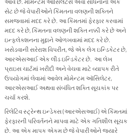
આવે
છે
.
મોમેન્ટમ
ઑસિલેટર્સ
એવા
સાધનોનો
એક
સેટ
છે
જે
વેપારીઓને
કિંમતના
વલણની
શક્તિને
સમજવામાં
મદદ
કરે
છે
.
આ
કિંમતમાં
ફેરફાર
કરવામાં
મદદ
કરે
છે
,
કિંમતના
વલણની
શક્તિ
નક્કી
કરે
છે
અને
ઇન્ફ્લેક્શનના
મુદ્દાને
ઓળખવામાં
મદદ
કરે
છે
.
ખસેડવાની
સરેરાશ
વિપરીત
,
જે
એક
લેગ
ઇન્ડિકેટર
છે
,
આરએસઆઈ
એક
લીડ
ઇન્ડિકેટર
છે
.
આ
લેખ
પ્રાઇસ
ચાર્ટમાં
ખરીદી
અને
વેચવા
માટે
વ્યાપક
રીતે
ઉપયોગમાં
લેવામાં
આવેલ
મોમેન્ટમ
ઑસિલેટર
,
આરએસઆઈ
અથવા
સંબંધિત
શક્તિ
સૂચકાંક
પર
ચર્ચા
કરશે
.
રિલેટિવ
સ્ટ્રેન્થ
ઇન્ડેક્સ
(
આરએસઆઈ
)
એ
કિંમતમાં
ફેરફારની
પરિવર્તનને
માપવા
માટે
એક
ગતિશીલ
સૂચક
છે
.
આ
એક
માપક
એકમ
છે
જે
વેપારીઓને
જ્યારે