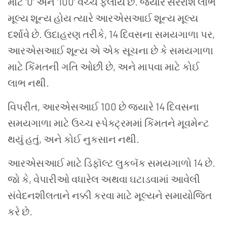
માટે
'0'
અને
'100'
વચ્ચે
ફેલાય
છે
.
જ્યારે
સરેરાશ
લાભ
મૂલ્ય
શૂન્ય
હોય
ત્યારે
આરએસઆઈ
શૂન્ય
મૂલ્ય
દર્શાવે
છે
.
ઉદાહરણ
તરીકે
, 14
દિવસના
સમયગાળા
પર
,
આરએસઆઈ
શૂન્ય
એ
એક
સૂચના
છે
કે
સમયગાળા
માટે
કિંમતની
ગતિ
ઓછી
છે
,
અને
માપવા
માટે
કોઈ
લાભ
નથી
.
વિપરીત
,
આરએસઆઈ
100
છે
જ્યારે
14
દિવસના
સમયગાળા
માટે
ઉચ્ચ
સ્પેક્ટ્રમમાં
કિંમતને
મૂવમેન્ટ
થયું
હતું
,
અને
કોઈ
નુકસાન
નથી
.
આરએસઆઈ
માટે
ડિફૉલ્ટ
લુકબૅક
સમયગાળો
14
છે
.
જો
કે
,
વેપારીઓ
વધારેલ
અથવા
ઘટાડવામાં
આવેલી
સંવેદનશીલતાને
નક્કી
કરવા
માટે
મૂલ્યને
સમાયોજિત
કરે
છે
.