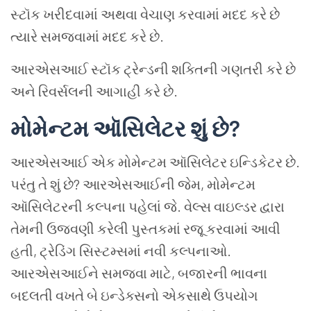
સ્ટૉક
ખરીદવામાં
અથવા
વેચાણ
કરવામાં
મદદ
કરે
છે
ત્યારે
સમજવામાં
મદદ
કરે
છે
.
આરએસઆઈ
સ્ટૉક
ટ્રેન્ડની
શક્તિની
ગણતરી
કરે
છે
અને
રિવર્સલની
આગાહી
કરે
છે
.
મોમેન્ટમ
ઑસિલેટર
શું
છે
?
આરએસઆઈ
એક
મોમેન્ટમ
ઑસિલેટર
ઇન્ડિકેટર
છે
.
પરંતુ
તે
શું
છે
?
આરએસઆઈની
જેમ
,
મોમેન્ટમ
ઑસિલેટરની
કલ્પના
પહેલાં
જે
.
વેલ્સ
વાઇલ્ડર
દ્વારા
તેમની
ઉજવણી
કરેલી
પુસ્તકમાં
રજૂ
કરવામાં
આવી
હતી
,
ટ્રેડિંગ
સિસ્ટમ્સમાં
નવી
કલ્પનાઓ
.
આરએસઆઈને
સમજવા
માટે
,
બજારની
ભાવના
બદલતી
વખતે
બે
ઇન્ડેક્સનો
એકસાથે
ઉપયોગ