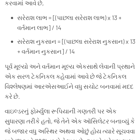
કરવામાં
આવે
છે
,
સરેરાશ
લાભ
= [(
પાછલા
સરેરાશ
લાભ
) x 13 +
વર્તમાન
લાભ
] / 14
સરેરાશ
નુકસાન
= [(
પાછલા
સરેરાશ
નુકસાન
) x 13
+
વર્તમાન
નુકસાન
] / 14
પૂર્વ
મૂલ્યો
અને
વર્તમાન
મૂલ્ય
એકસાથે
લેવાની
પ્રથાને
એક
સરળ
ટેકનિકલ
કહેવામાં
આવે
છે
જે
ટેકનિકલ
વિશ્લેષણમાં
આરએસઆઈને
વધુ
સચોટ
બનવામાં
મદદ
કરે
છે
.
વાઇલ્ડરનું
ફોર્મ્યુલા
રૂપિયાની
ગણતરી
પર
એક
સુધારણા
તરીકે
હતો
,
જે
તેને
એક
ઑસિલેટર
બનાવ્યું
કે
જે
બજાર
વધુ
અસ્થિર
અથવા
ઓછું
હોય
ત્યારે
સૂચવવા