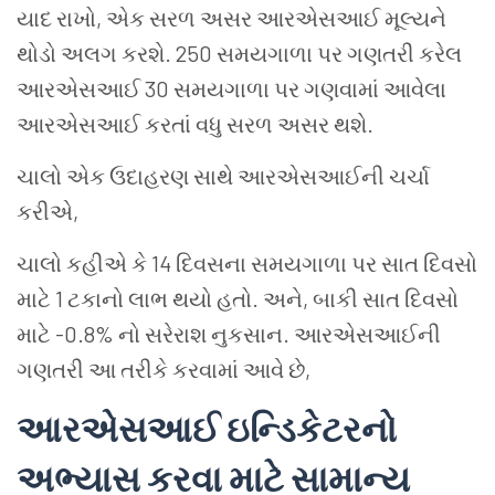
યાદ
રાખો
,
એક
સરળ
અસર
આરએસઆઈ
મૂલ્યને
થોડો
અલગ
કરશે
. 250
સમયગાળા
પર
ગણતરી
કરેલ
આરએસઆઈ
30
સમયગાળા
પર
ગણવામાં
આવેલા
આરએસઆઈ
કરતાં
વધુ
સરળ
અસર
થશે
.
ચાલો
એક
ઉદાહરણ
સાથે
આરએસઆઈની
ચર્ચા
કરીએ
,
ચાલો
કહીએ
કે
14
દિવસના
સમયગાળા
પર
સાત
દિવસો
માટે
1
ટકાનો
લાભ
થયો
હતો
.
અને
,
બાકી
સાત
દિવસો
માટે
-0.8%
નો
સરેરાશ
નુકસાન
.
આરએસઆઈની
ગણતરી
આ
તરીકે
કરવામાં
આવે
છે
,
આરએસઆઈ
ઇન્ડિકેટરનો
અભ્યાસ
કરવા
માટે
સામાન્ય