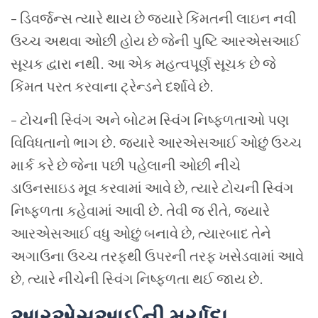
–
ડિવર્જન્સ
ત્યારે
થાય
છે
જ્યારે
કિંમતની
લાઇન
નવી
ઉચ્ચ
અથવા
ઓછી
હોય
છે
જેની
પુષ્ટિ
આરએસઆઈ
સૂચક
દ્વારા
નથી
.
આ
એક
મહત્વપૂર્ણ
સૂચક
છે
જે
કિંમત
પરત
કરવાના
ટ્રેન્ડને
દર્શાવે
છે
.
–
ટોચની
સ્વિંગ
અને
બોટમ
સ્વિંગ
નિષ્ફળતાઓ
પણ
વિવિધતાનો
ભાગ
છે
.
જ્યારે
આરએસઆઈ
ઓછું
ઉચ્ચ
માર્ક
કરે
છે
જેના
પછી
પહેલાની
ઓછી
નીચે
ડાઉનસાઇડ
મૂવ
કરવામાં
આવે
છે
,
ત્યારે
ટોચની
સ્વિંગ
નિષ્ફળતા
કહેવામાં
આવી
છે
.
તેવી
જ
રીતે
,
જ્યારે
આરએસઆઈ
વધુ
ઓછું
બનાવે
છે
,
ત્યારબાદ
તેને
અગાઉના
ઉચ્ચ
તરફથી
ઉપરની
તરફ
ખસેડવામાં
આવે
છે
,
ત્યારે
નીચેની
સ્વિંગ
નિષ્ફળતા
થઈ
જાય
છે
.
આરએસઆઈની
મર્યાદા