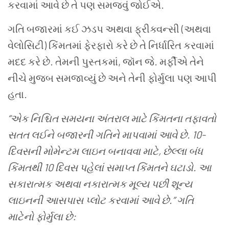
કરવામાં
આવે
છે
તે
પણ
સમજવું
જોઈએ
.
ગતિ
બજારમાં
કઈ
ઝડપ
અથવા
ફ્રીક્વન્સી
(
અથવા
વેલોસિટી
)
કિંમતમાં
ફેરફારો
કરે
છે
તે
નિર્ધારિત
કરવામાં
મદદ
કરે
છે
.
તેમની
પુસ્તકમાં
,
જૉન
જે
.
મર્ફીએ
તેને
નીચે
મુજબ
સમજાવ્યું છે
અને
તેની
ફોર્મુલા
પણ
આપી
હતા
.
“
એક
નિશ્ચિત
સમયના
અંતરાલ
માટે
કિંમતના
તફાવતો
સતત
લઈને
બજારની
ગતિને
માપવામાં
આવે
છે
. 10-
દિવસની
મોમેન્ટમ
લાઇન
બનાવવા
માટે
,
છેલ્લા
બંધ
કિંમતથી
10
દિવસ
પહેલાં
સમાપ્ત
કિંમતને
ઘટાડો
.
આ
સકારાત્મક
અથવા
નકારાત્મક
મૂલ્ય
પછી
શૂન્ય
લાઇનની
આસપાસ
પ્લોટ
કરવામાં
આવે
છે
.”
ગતિ
માટેનો
ફોર્મુલા
છે
: