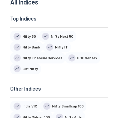
All Indices
Top Indices
Nifty 50
Nifty Next 50
Nifty Bank
Nifty IT
Nifty Financial Services
BSE Sensex
Gift Nifty
Other Indices
India VIX
Nifty Smallcap 100
Nifty Midcap 100
Nifty Auto