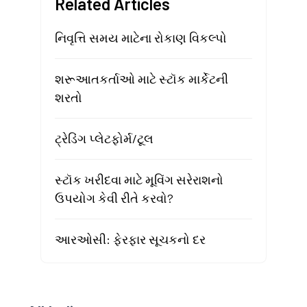
Related Articles
નિવૃત્તિ સમય માટેના રોકાણ વિકલ્પો
શરૂઆતકર્તાઓ માટે સ્ટૉક માર્કેટની
શરતો
ટ્રેડિંગ પ્લેટફોર્મ/ટૂલ
સ્ટૉક ખરીદવા માટે મૂવિંગ સરેરાશનો
ઉપયોગ કેવી રીતે કરવો?
આરઓસી: ફેરફાર સૂચકનો દર