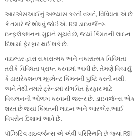
આરએસઆઈનું
અભ્યાસ
કરતી
વખતે
,
વિવિધતા
એ
છે
કે
તમારે
જે
શોધવું
જોઈએ
. RSI
ડાઇવર્જન્સ
ઇન્ફ્લેક્શનના
મુદ્દાને
સૂચવે
છે
,
જ્યાં
કિંમતની
લાઇન
દિશામાં
ફેરફાર
થઈ
શકે
છે
.
વાઇલ્ડર
દ્વારા
સકારાત્મક
અને
નકારાત્મક
વિવિધતા
તરીકે
વિવિધતા
પ્રાપ્ત
કરવામાં
આવી
છે
.
તેમણે
વિચાર્યું
કે
ડાયરેક્શનલ
મૂવમેન્ટ
કિંમતની
પુષ્ટિ
કરતી
નથી
,
અને
તેથી
તમારે
ટ્રેન્ડમાં
સંભવિત
ફેરફાર
માટે
વિચલનની
ઓળખ
કરવાની
જરૂર
છે
.
ડાઇવર્જન્સ
એક
શરત
છે
જ્યાં
કિંમતની
લાઇન
અને
આરએસઆઈ
વિપરીત
દિશામાં
આવે
છે
.
પૉઝિટિવ
ડાઇવર્જન્સ
એ
એવી
પરિસ્થિતિ
છે
જ્યાં
RSI