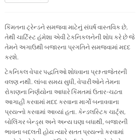
કિંમતના
ટ્રેન્ડને
સમજવા
માટેનું
સંઘર્ષ
વાસ્તવિક
છે
,
તેથી
ચાર્ટિસ્ટ
હંમેશા
એવી
ટેકનિકલનેની
શોધ
કરે
છે
જે
તેમને
અગાઉથી
બજારના
પ્રગતિને
સમજવામાં
મદદ
કરશે
.
ટેકનિકલ
વેપાર
પદ્ધતિઓ
શોધવાના
પ્રશ્ન
તાજેતરની
વલણ
નથી
.
લાંબા
સમય
સુધી
,
વેપારીઓને
તેમના
રોકાણના
નિર્ણયોના
આધારે
કિંમતમાં
ઉતાર
-
ચઢતા
આગાહી
કરવામાં
મદદ
કરવાના
માર્ગો
બનાવવાના
પ્રયત્નો
કરવામાં
આવ્યાં
હતા
.
કેન્ડલસ્ટિક
ચાર્ટ્સ
,
બોલિંગર
બેન્ડ્સ
અને
અન્ય
ઘણા
બધાથી
,
બજારની
ભાવના
બદલતી
હોય
ત્યારે
સતત
પ્રયત્નો
કરવામાં