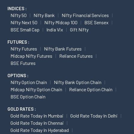
INDICES :
Nifty 50
Nifty Bank
Nifty Financial Services
Nifty Next 50
Nifty Midcap 100
BSE Sensex
BSE Small Cap
India Vix
Gift Nifty
FUTURES :
Nifty Futures
Nifty Bank Futures
Midcap Nifty Futures
Reliance Futures
BSE Futures
OPTIONS :
Nifty Option Chain
Nifty Bank Option Chain
Midcap Nifty Option Chain
Reliance Option Chain
BSE Option Chain
GOLD RATES :
Gold Rate Today In Mumbai
Gold Rate Today In Delhi
Gold Rate Today In Chennai
Gold Rate Today In Hyderabad