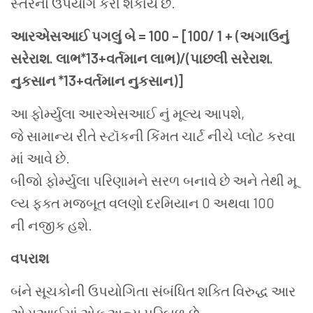
સ્તરનો ઉપયોગ કરી શકાય છે.
આરએસઆઈ
પગલું બે
= 100 – [100/ 1 + (
અગાઉનું
સરેરાશ
.
લાભ
*13+
વર્તમાન લાભ
)/(
પાછલી સરેરાશ
.
નુકસાન
*13+
વર્તમાન નુકસાન
)]
આ ફોર્મ્યુલા આરએસઆઈ નું મૂલ્ય આપશે,
જે સામાન્ય રીતે સ્ટૉકની કિંમત ચાર્ટ નીચે પ્લોટ કરવા
માં આવે છે.
બીજો ફોર્મ્યુલા પરિણામને સરળ બનાવે છે અને તેથી મૂ
લ્ય ફક્ત મજબૂત વલણો દરમિયાન 0 અથવા 100
ની નજીક હશે.
વપરાશ
બંને સૂચકોની ઉપયોગિતા સંબંધિત શક્તિ વિરુદ્ધ આર