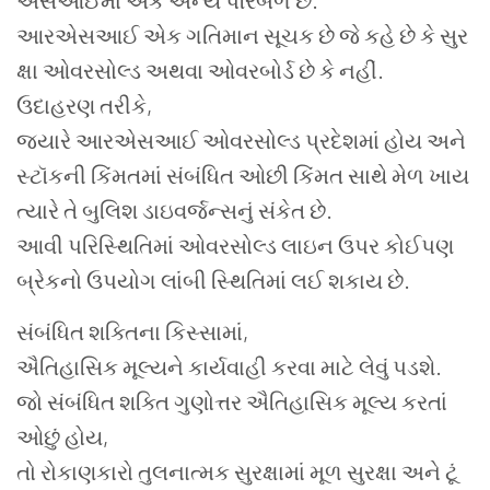
એસઆઈમાં એક અન્ય પરિબળ છે.
આરએસઆઈ એક ગતિમાન સૂચક છે જે કહે છે કે સુર
ક્ષા ઓવરસોલ્ડ અથવા ઓવરબોર્ડ છે કે નહીં.
ઉદાહરણ તરીકે,
જ્યારે આરએસઆઈ ઓવરસોલ્ડ પ્રદેશમાં હોય અને
સ્ટૉકની કિંમતમાં સંબંધિત ઓછી કિંમત સાથે મેળ ખાય
ત્યારે તે બુલિશ ડાઇવર્જન્સનું સંકેત છે.
આવી પરિસ્થિતિમાં ઓવરસોલ્ડ લાઇન ઉપર કોઈપણ
બ્રેકનો ઉપયોગ લાંબી સ્થિતિમાં લઈ શકાય છે.
સંબંધિત શક્તિના કિસ્સામાં,
ઐતિહાસિક મૂલ્યને કાર્યવાહી કરવા માટે લેવું પડશે.
જો સંબંધિત શક્તિ ગુણોત્તર ઐતિહાસિક મૂલ્ય કરતાં
ઓછું હોય,
તો રોકાણકારો તુલનાત્મક સુરક્ષામાં મૂળ સુરક્ષા અને ટૂં