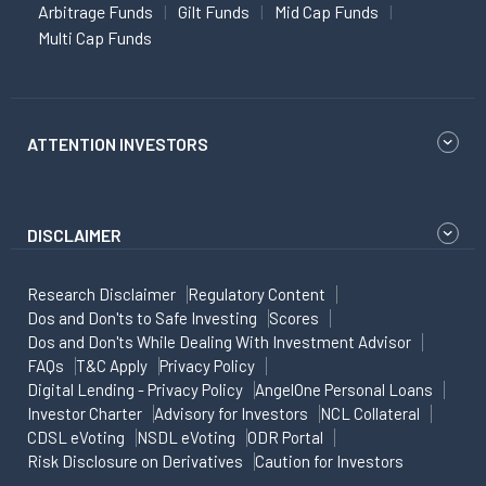
Arbitrage Funds
Gilt Funds
Mid Cap Funds
Multi Cap Funds
ATTENTION INVESTORS
DISCLAIMER
Research Disclaimer
Regulatory Content
Dos and Don'ts to Safe Investing
Scores
Dos and Don'ts While Dealing With Investment Advisor
FAQs
T&C Apply
Privacy Policy
Digital Lending - Privacy Policy
AngelOne Personal Loans
Investor Charter
Advisory for Investors
NCL Collateral
CDSL eVoting
NSDL eVoting
ODR Portal
Risk Disclosure on Derivatives
Caution for Investors