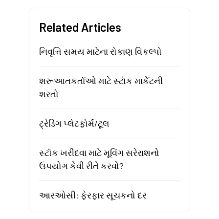
Related Articles
નિવૃત્તિ સમય માટેના રોકાણ વિકલ્પો
શરૂઆતકર્તાઓ માટે સ્ટૉક માર્કેટની
શરતો
ટ્રેડિંગ પ્લેટફોર્મ/ટૂલ
સ્ટૉક ખરીદવા માટે મૂવિંગ સરેરાશનો
ઉપયોગ કેવી રીતે કરવો?
આરઓસી: ફેરફાર સૂચકનો દર