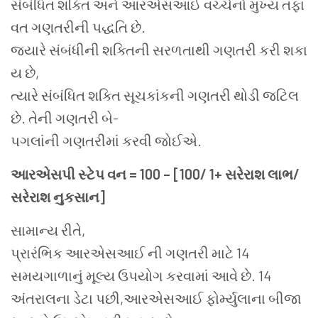
સંબંધિત શક્તિ અને આરએસઆઈ વચ્ચેનો મુખ્ય તફા
વત ગણતરીની પદ્ધતિ છે.
જ્યારે સંબંધીની શક્તિની સરળતાથી ગણતરી કરી શકા
ય છે,
ત્યારે સંબંધિત શક્તિ સૂચકાંકની ગણતરી થોડી જટિલ
છે. તેની ગણતરી બે-
પગલાંની ગણતરીમાં કરવી જોઈએ.
આરએસપી
સ્ટેપ વન
= 100 – [100/ 1+
સરેરાશ લાભ
/
સરેરાશ નુકસાન
]
સામાન્ય રીતે,
પ્રારંભિક આરએસઆઈ ની ગણતરી માટે 14
સમયગાળાનું મૂલ્ય ઉપયોગ કરવામાં આવે છે. 14
અંતરાલના ડેટા પછી,આરએસઆઈ ફોર્મ્યુલાના બીજા