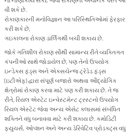
ના નાણાંકીય સંકટ જેવા રોકાણની અચાનક પરત આ
વી શકે છે.
રોકાણકારની મનોવિજ્ઞાન આ પરિસ્થિતિઓમાં ફેરફાર
કરી શકે છે,
ગઇકાલના રોકાણ ડાર્લિંગથી બચી શકાય છે.
જોકે ગતિશીલ રોકાણ સૌથી સામાન્ય રીતે વ્યક્તિગત
કંપનીઓ સાથે જોડાયેલ છે, પણ તેનો ઉપયોગ
ઇન્ડેક્સ ફંડ્સ અને એક્સચેન્જ ટ્રેડેડ ફંડ્સ
(ઇટીએફ) દ્વારા સંપૂર્ણ બજારો અથવા ઔદ્યોગિક
ક્ષેત્રોમાં રોકાણ કરવા માટે પણ કરી શકાય છે. તે જ
રીતે, રિયલ એસ્ટેટ ઇન્વેસ્ટમેન્ટ ટ્રસ્ટનો ઉપયોગ
રિયલ એસ્ટેટ જેવા અન્ય એસેટ ક્લાસમાં સંબંધિત
શક્તિને વધુ બનાવવા માટે કરી શકાય છે. કમોડિટી
ફ્યુચર્સ, ઓપ્શન અને અન્ય ડેરિવેટિવ પ્રોડક્ટ્સ વધુ