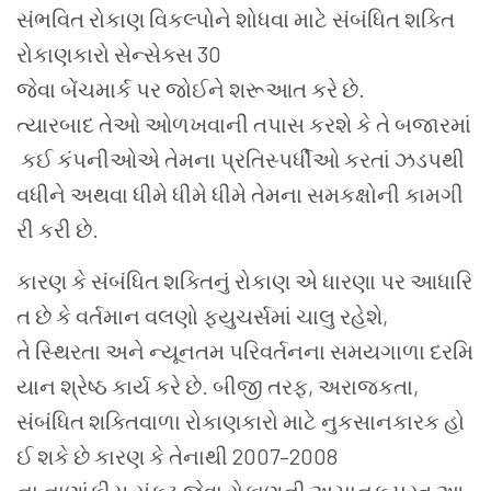
સંભવિત રોકાણ વિકલ્પોને શોધવા માટે સંબંધિત શક્તિ
રોકાણકારો સેન્સેક્સ 30
જેવા બેંચમાર્ક પર જોઈને શરૂઆત કરે છે.
ત્યારબાદ તેઓ ઓળખવાની તપાસ કરશે કે તે બજારમાં
કઈ કંપનીઓએ તેમના પ્રતિસ્પર્ધીઓ કરતાં ઝડપથી
વધીને અથવા ધીમે ધીમે ધીમે તેમના સમકક્ષોની કામગી
રી કરી છે.
કારણ કે સંબંધિત શક્તિનું રોકાણ એ ધારણા પર આધારિ
ત છે કે વર્તમાન વલણો ફ્યુચર્સમાં ચાલુ રહેશે,
તે સ્થિરતા અને ન્યૂનતમ પરિવર્તનના સમયગાળા દરમિ
યાન શ્રેષ્ઠ કાર્ય કરે છે. બીજી તરફ, અરાજકતા,
સંબંધિત શક્તિવાળા રોકાણકારો માટે નુકસાનકારક હો
ઈ શકે છે કારણ કે તેનાથી 2007–2008