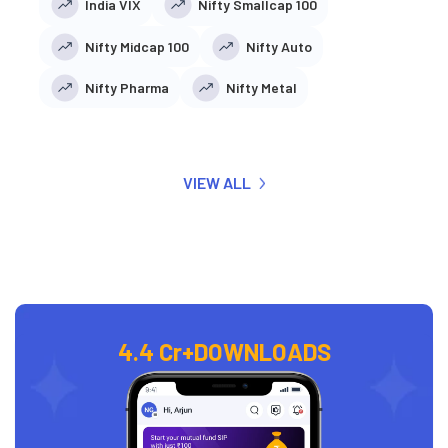
India VIX
Nifty Smallcap 100
Nifty Midcap 100
Nifty Auto
Nifty Pharma
Nifty Metal
VIEW ALL
4.4 Cr+
DOWNLOADS