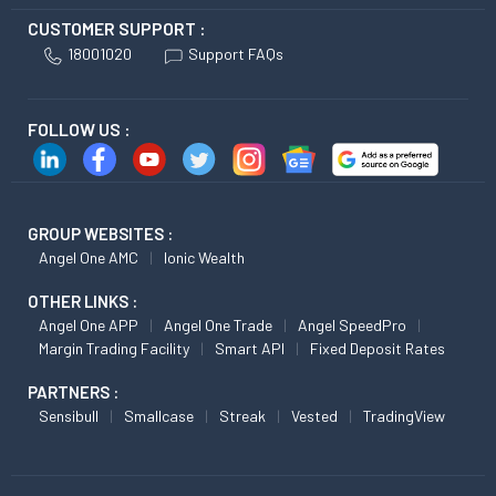
CUSTOMER SUPPORT :
18001020
Support FAQs
FOLLOW US :
GROUP WEBSITES :
Angel One AMC
Ionic Wealth
OTHER LINKS :
Angel One APP
Angel One Trade
Angel SpeedPro
Margin Trading Facility
Smart API
Fixed Deposit Rates
PARTNERS :
Sensibull
Smallcase
Streak
Vested
TradingView