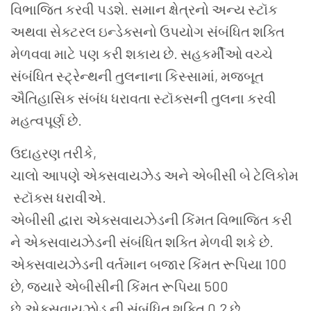
વિભાજિત કરવી પડશે. સમાન ક્ષેત્રનો અન્ય સ્ટૉક
અથવા સેક્ટરલ ઇન્ડેક્સનો ઉપયોગ સંબંધિત શક્તિ
મેળવવા માટે પણ કરી શકાય છે. સહકર્મીઓ વચ્ચે
સંબંધિત સ્ટ્રેન્થની તુલનાના કિસ્સામાં, મજબૂત
ઐતિહાસિક સંબંધ ધરાવતા સ્ટૉક્સની તુલના કરવી
મહત્વપૂર્ણ છે.
ઉદાહરણ તરીકે,
ચાલો આપણે એક્સવાયઝેડ અને એબીસી બે ટેલિકોમ
સ્ટૉક્સ ધરાવીએ.
એબીસી દ્વારા એક્સવાયઝેડની કિંમત વિભાજિત કરી
ને એક્સવાયઝેડની સંબંધિત શક્તિ મેળવી શકે છે.
એક્સવાયઝેડની વર્તમાન બજાર કિંમત રૂપિયા 100
છે, જ્યારે એબીસીની કિંમત રૂપિયા 500
છે.એક્સવાયઝોડ ની સંબંધિત શક્તિ 0.2 છે.