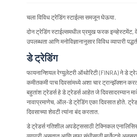
चला विविध ट्रेडिंग स्टाईल्स समजून घेऊया.
दोन ट्रेडिंग स्टाईल्समधील प्रमुख फरक इन्व्हेस्टमें
उपलब्धता आणि मनोविज्ञानानुसार विविध व्यापारी पद्ध
डे ट्रेडिंग
फायनान्शियल रेग्युलेटरी ऑथोरिटी (FINRA) ने डे ट्रेडर
कमीतकमी पाच दिवसांमध्ये अशा चार ट्रान्झॅक्शन करतात
बहुतांश ट्रेडर्स हे डे ट्रेडर्स आहेत जे दिवसादरम्या
नावाप्रमाणेच, ऑल-डे ट्रेडिंग एका दिवसात होते. ट्र
दिवसाच्या शेवटी त्यांना बंद करतात.
डे ट्रेडर्स गतिशील अपडेट्ससाठी टेक्निकल एनालिसि
व्यापारी असतात आणि नफा संधीसाठी मार्केटचे अनुसर