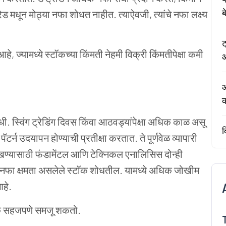
ब
्रेड मधून मोठ्या नफा शोधत नाहीत. त्याऐवजी, त्यांचे नफा लक्ष्य
ट
ग आहे, ज्यामध्ये स्टॉकच्या किंमती नेहमी विक्री किंमतीपेक्षा कमी
आ
ऑ
ी. स्विंग ट्रेडिंग दिवस किंवा आठवड्यांपेक्षा अधिक काळ असू
द
पॅटर्न उदयापन होण्याची प्रतीक्षा करतात. ते पूर्णवेळ व्यापारी
ळखण्यासाठी फंडामेंटल आणि टेक्निकल एनालिसिस दोन्ही
 नफा क्षमता असलेले स्टॉक शोधतील. यामध्ये अधिक जोखीम
आहे.
धिक सहजपणे समजू शकतो.