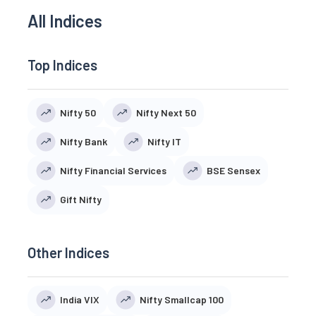
All Indices
Top Indices
Nifty 50
Nifty Next 50
Nifty Bank
Nifty IT
Nifty Financial Services
BSE Sensex
Gift Nifty
Other Indices
India VIX
Nifty Smallcap 100