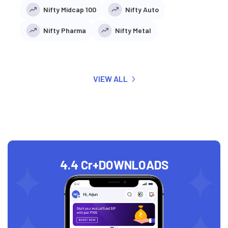
Nifty Midcap 100
Nifty Auto
Nifty Pharma
Nifty Metal
VIEW ALL
4.4 Cr+
DOWNLOADS