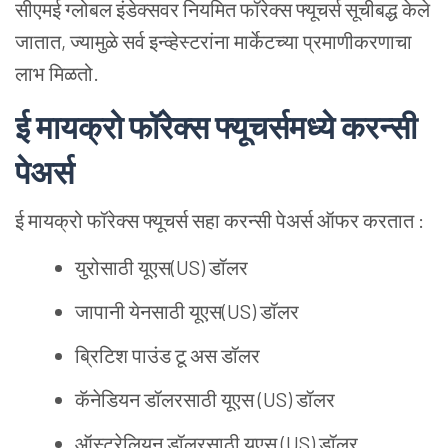
सीएमई ग्लोबल इंडेक्सवर नियमित फॉरेक्स फ्यूचर्स सूचीबद्ध केले
जातात, ज्यामुळे सर्व इन्व्हेस्टरांना मार्केटच्या प्रमाणीकरणाचा
लाभ मिळतो.
ई मायक्रो फॉरेक्स फ्यूचर्समध्ये करन्सी
पेअर्स
ई मायक्रो फॉरेक्स फ्यूचर्स सहा करन्सी पेअर्स ऑफर करतात :
युरोसाठी यूएस(US) डॉलर
जापानी येनसाठी यूएस(US) डॉलर
ब्रिटिश पाउंड टू अस डॉलर
कॅनेडियन डॉलरसाठी यूएस (US) डॉलर
ऑस्ट्रेलियन डॉलरसाठी यूएस (US) डॉलर