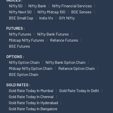
INDICES :
Nifty 50
Nifty Bank
Nifty Financial Services
Nifty Next 50
Nifty Midcap 100
BSE Sensex
BSE Small Cap
India Vix
Gift Nifty
FUTURES :
Nifty Futures
Nifty Bank Futures
Midcap Nifty Futures
Reliance Futures
BSE Futures
OPTIONS :
Nifty Option Chain
Nifty Bank Option Chain
Midcap Nifty Option Chain
Reliance Option Chain
BSE Option Chain
GOLD RATES :
Gold Rate Today In Mumbai
Gold Rate Today In Delhi
Gold Rate Today In Chennai
Gold Rate Today In Hyderabad
Gold Rate Today In Bangalore