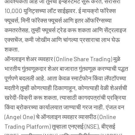
आवश्यकता आहे जी तुमची इन्व्हेस्टमेंट सुरू करते, सरासरी
10,000 युनिट्सच्या लॉट साईझवर. ई मायक्रो फॉरेक्स
फ्यूचर्स, मिनी फॉरेक्स फ्यूचर्स आणि इतर ऑफरिंग्सच्या
कमतरतेसह, तुम्ही फ्यूचर्स ट्रेड करू शकता आणि सेंट्रलाइज
एक्सचेंज, कमी जोखीम आणि चांगल्या प्रसाराचा लाभ घेऊ
शकता.
ऑनलाइन शेअर व्यवहार (Online Share Trading) मुळे
भारतीय गुंतवणूकदार शेअर बाजारात गुंतवणूक करण्याची पद्धत
पूर्णपणे बदलली आहे. आता केवळ स्मार्टफोन किंवा लॅपटॉपच्या
मदतीने तुम्ही कोणत्याही ठिकाणाहून, कोणत्याही वेळी शेअर्सची
खरेदी-विक्री करू शकता, त्यासाठी कागदपत्रांची प्रक्रिया
किंवा ब्रोकरच्या कार्यालयात जाण्याची गरज नाही. एंजल वन
(Angel One) चे ऑनलाइन व्यवहार व्यासपीठ (Online
Trading Platform) तुम्हाला एनएसई (NSE), बीएसई