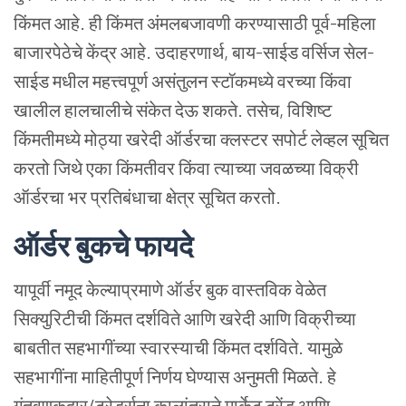
किंमत
आहे. ही
किंमत
अंमलबजावणी
करण्यासाठी
पूर्व-महिला
बाजारपेठेचे
केंद्र
आहे.
उदाहरणार्थ, बाय-साईड
वर्सिज
सेल-
साईड
मधील
महत्त्वपूर्ण
असंतुलन
स्टॉकमध्ये
वरच्या
किंवा
खालील
हालचालीचे
संकेत
देऊ
शकते.
तसेच, विशिष्ट
किंमतीमध्ये
मोठ्या
खरेदी
ऑर्डरचा
क्लस्टर
सपोर्ट
लेव्हल
सूचित
करतो
जिथे
एका
किंमतीवर
किंवा
त्याच्या
जवळच्या
विक्री
ऑर्डरचा
भर
प्रतिबंधाचा
क्षेत्र
सूचित
करतो.
ऑर्डर
बुकचे
फायदे
यापूर्वी
नमूद
केल्याप्रमाणे
ऑर्डर
बुक
वास्तविक
वेळेत
सिक्युरिटीची
किंमत
दर्शविते
आणि
खरेदी
आणि
विक्रीच्या
बाबतीत
सहभागींच्या
स्वारस्याची
किंमत
दर्शविते. यामुळे
सहभागींना
माहितीपूर्ण
निर्णय
घेण्यास
अनुमती
मिळते. हे
गुंतवणूकदार/ट्रेडर्सना
कालांतराने
मार्केट
ट्रेंड
आणि