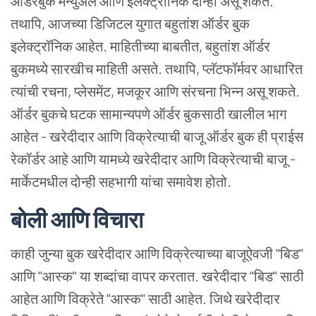
ऑर्डरबुक
मॅन्युअल
आणि
इलेक्ट्रॉनिक
दोन्ही
असू
शकते.
तथापि, आजच्या
डिजिटल
युगात
बहुतांश
ऑर्डर
बुक
इलेक्ट्रॉनिक
आहेत. माहितीच्या
बाबतीत, बहुतांश
ऑर्डर
बुकमध्ये
सारखीच
माहिती
असते. तथापि, प्लॅटफॉर्मवर
आधारित
त्यांची
रचना, प्लेसमेंट, मजकूर
आणि
संरचना
भिन्न
असू
शकते.
ऑर्डर
बुकचे
घटक
सामान्यपणे
ऑर्डर
बुकसाठी
खालील
भाग
आहेत -
खरेदीदार
आणि
विक्रेत्याची
बाजू
ऑर्डर
बुक
ही
प्राईस
रेकॉर्डर
आहे
आणि
यामध्ये
खरेदीदार
आणि
विक्रेत्याची
बाजू -
मार्केटमधील
दोन्ही
सहभागी
यांचा
समावेश
होतो.
बोली
आणि
विचारा
काही
जुन्या
बुक
खरेदीदार
आणि
विक्रेत्याच्या
बाजूऐवजी "बिड"
आणि "आस्क" या
शब्दांचा
वापर
करतात. खरेदीदार "बिड" साठी
आहेत
आणि
विक्रेते "आस्क" साठी
आहेत. जिथे
खरेदीदार