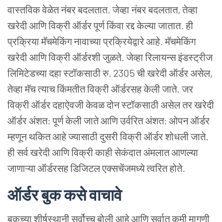
वास्तविक
वेळेत
नंबर
बदलतात. जेव्हा
नंबर
बदलतात, तेव्हा
खरेदी
आणि
विक्री
ऑर्डर
पूर्ण
किंवा
रद्द
केल्या
जातात. ही
प्रक्रिया
मॅचमेकिंग
नावाच्या
प्रक्रियेद्वारे
आहे.
मॅचमेकिंग
खरेदी
आणि
विक्री
ऑर्डरशी
जुळते. जेव्हा
रिलायन्स
इंडस्ट्रीज
लिमिटेडच्या
दहा
स्टॉकसाठी
रु. 2305 ची
खरेदी
ऑर्डर
असेल,
तेव्हा
मॅच
त्याच
किंमतीत
विक्री
ऑर्डरसह
केली
जाते. जर
विक्री
ऑर्डर
दहाऐवजी
केवळ
दोन
स्टॉकसाठी
असेल
तर
खरेदी
ऑर्डर
अंशत: पूर्ण
केली
जाते
आणि
उर्वरित
अंशत: ओपन
ऑर्डर
म्हणून
थकित
आहे
ज्यासाठी
दुसरी
विक्री
ऑर्डर
शोधली
जाते.
ही
सर्व
खरेदी
आणि
विक्री
काही
सेकंदात
अंमलात
आणल्या
जाणाऱ्या
ऑर्डरसह
डिजिटल
एक्सचेंजमध्ये
त्वरित
होते.
ऑर्डर
बुक
कसे
वाचावे
बुकच्या
शीर्षस्थानी
सर्वोच्च
बोली
आहे
आणि
सर्वात
कमी
मागणी