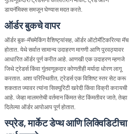
डायनॅमिक्स
समजून
घेण्यास
मदत
करते.
ऑर्डर
बुकचे
वापर
ऑर्डर
बुक-मॅचमेकिंग
वैशिष्ट्यांसह, ऑर्डर
ऑटोमॅटिकरित्या
मॅच
होतात. येथे
सर्वात
सामान्य
उदाहरण
मागणी
आणि
पुरवठ्यावर
आधारित
ऑर्डर
पूर्ण
करीत
आहे.
आणखी
एक
उदाहरण
म्हणजे
जिथे
ट्रेडर्स
किंवा
गुंतवणूकदार
कोणतीही
मर्यादा
धोरण
लागू
करतात. अशा
परिस्थितीत, ट्रेडर्स
एक
विशिष्ट
स्तर
सेट
करू
शकतात
ज्यावर
त्यांना
सिक्युरिटी
खरेदी
किंवा
विक्री
करायची
आहे. जेव्हा
मालमत्तेची
वर्तमान
किंमत
सेट
किंमतीवर
जाते, तेव्हा
दिलेल्या
ऑर्डर
आपोआप
पूर्ण
होतात.
स्प्रेड, मार्केट
डेप्थ
आणि
लिक्विडिटीचा