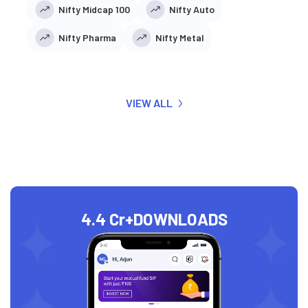
Nifty Midcap 100
Nifty Auto
Nifty Pharma
Nifty Metal
VIEW ALL
4.4 Cr+
DOWNLOADS