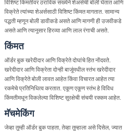
विशिष्ट
किंमतीवर
ठराविक
संख्येने
शेअर्सची
बोली
घेतात
आणि
विक्रेते
त्यांच्या
शेअर्ससाठी
विशिष्ट
किंमत
मागतात. सामान्य
पद्धती
म्हणून
बोली
डावीकडे
असते
आणि
मागणी
ही
उजवीकडे
असते
आणि
त्यानुसार
हिरव्या
आणि
लाल
रंगाची
असते.
किंमत
ऑर्डर
बुक
खरेदीदार
आणि
विक्रेते
दोघांचे
हित
नोंदवते.
खरेदीदार
आणि
विक्रेता
दोन्ही
बाजूंमधील
स्तंभ
खरेदीदार
आणि
विक्रेते
बोली
लावत
आहेत
किंवा
विचारत
आहेत
त्या
रकमेचे
प्रतिनिधित्व
करतात.
एकूण
एकूण
स्तंभ
हे
विविध
किंमतीमधून
विकलेल्या
विशिष्ट
सुरक्षेची
संचयी
रक्कम
आहेत.
मॅचमेकिंग
जेव्हा
तुम्ही
ऑर्डर
बुक
पाहता, तेव्हा
तुम्हाला
असे
दिसेल, ज्यात