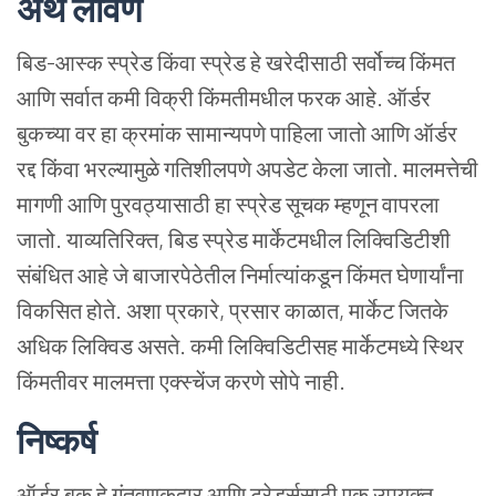
अर्थ
लावणे
बिड-आस्क
स्प्रेड
किंवा
स्प्रेड
हे
खरेदीसाठी
सर्वोच्च
किंमत
आणि
सर्वात
कमी
विक्री
किंमतीमधील
फरक
आहे. ऑर्डर
बुकच्या
वर
हा
क्रमांक
सामान्यपणे
पाहिला
जातो
आणि
ऑर्डर
रद्द
किंवा
भरल्यामुळे
गतिशीलपणे
अपडेट
केला
जातो. मालमत्तेची
मागणी
आणि
पुरवठ्यासाठी
हा
स्प्रेड
सूचक
म्हणून
वापरला
जातो. याव्यतिरिक्त, बिड
स्प्रेड
मार्केटमधील
लिक्विडिटीशी
संबंधित
आहे
जे
बाजारपेठेतील
निर्मात्यांकडून
किंमत
घेणार्यांना
विकसित
होते. अशा
प्रकारे, प्रसार
काळात, मार्केट
जितके
अधिक
लिक्विड
असते. कमी
लिक्विडिटीसह
मार्केटमध्ये
स्थिर
किंमतीवर
मालमत्ता
एक्स्चेंज
करणे
सोपे
नाही.
निष्कर्ष
ऑर्डर
बुक
हे
गुंतवणूकदार
आणि
ट्रेडर्ससाठी
एक
उपयुक्त