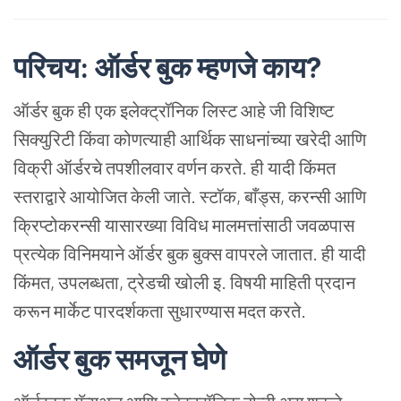
परिचय: ऑर्डर
बुक
म्हणजे
काय?
ऑर्डर
बुक
ही
एक
इलेक्ट्रॉनिक
लिस्ट
आहे
जी
विशिष्ट
सिक्युरिटी
किंवा
कोणत्याही
आर्थिक
साधनांच्या
खरेदी
आणि
विक्री
ऑर्डरचे
तपशीलवार
वर्णन
करते. ही
यादी
किंमत
स्तराद्वारे
आयोजित
केली
जाते. स्टॉक, बाँड्स,
करन्सी
आणि
क्रिप्टोकरन्सी
यासारख्या
विविध
मालमत्तांसाठी
जवळपास
प्रत्येक
विनिमयाने
ऑर्डर
बुक
बुक्स
वापरले
जातात. ही
यादी
किंमत, उपलब्धता, ट्रेडची
खोली
इ. विषयी
माहिती
प्रदान
करून
मार्केट
पारदर्शकता
सुधारण्यास
मदत
करते.
ऑर्डर
बुक
समजून
घेणे