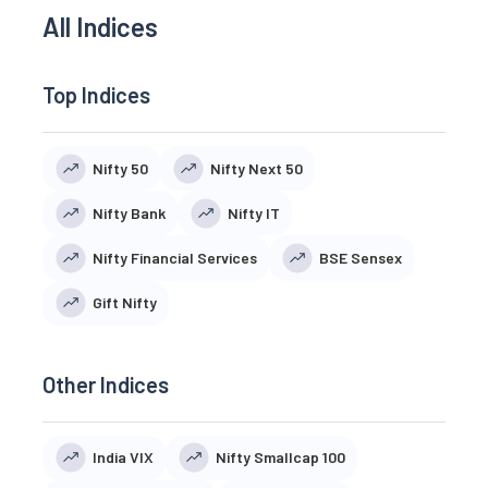
All Indices
Top Indices
Nifty 50
Nifty Next 50
Nifty Bank
Nifty IT
Nifty Financial Services
BSE Sensex
Gift Nifty
Other Indices
India VIX
Nifty Smallcap 100