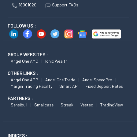
18001020
Support FAQs
FOLLOW US :
GROUP WEBSITES :
Angel One AMC
Ionic Wealth
OTHER LINKS :
Angel One APP
Angel One Trade
Angel SpeedPro
Margin Trading Facility
Smart API
Fixed Deposit Rates
PARTNERS :
Sensibull
Smallcase
Streak
Vested
TradingView
INDICES :