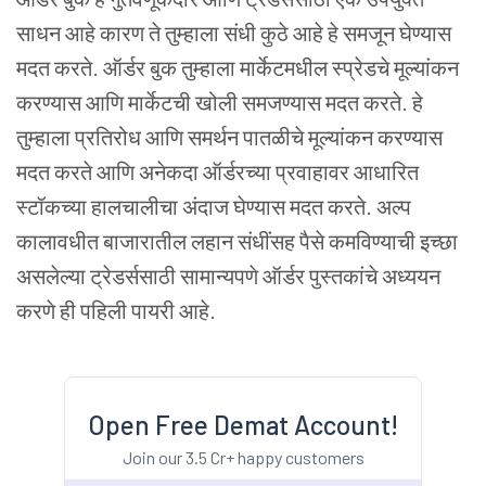
साधन
आहे
कारण
ते
तुम्हाला
संधी
कुठे
आहे
हे
समजून
घेण्यास
मदत
करते. ऑर्डर
बुक
तुम्हाला
मार्केटमधील
स्प्रेडचे
मूल्यांकन
करण्यास
आणि
मार्केटची
खोली
समजण्यास
मदत
करते. हे
तुम्हाला
प्रतिरोध
आणि
समर्थन
पातळीचे
मूल्यांकन
करण्यास
मदत
करते
आणि
अनेकदा
ऑर्डरच्या
प्रवाहावर
आधारित
स्टॉकच्या
हालचालीचा
अंदाज
घेण्यास
मदत
करते. अल्प
कालावधीत
बाजारातील
लहान
संधींसह
पैसे
कमविण्याची
इच्छा
असलेल्या
ट्रेडर्ससाठी
सामान्यपणे
ऑर्डर
पुस्तकांचे
अध्ययन
करणे
ही
पहिली
पायरी
आहे.
Open Free Demat Account!
Join our 3.5 Cr+ happy customers