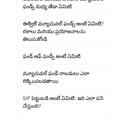
ఫండ్స్ మధ్య తేడా ఏమిటి
ఈక్విటీ మ్యూచువల్ ఫండ్స్ అంటే ఏమిటి?
రకాలు మరియు ప్రయోజనాలను
తెలుసుకోండి
ఫండ్ ఆఫ్ ఫండ్స్ అంటే ఏమిటి
మ్యూచువల్ ఫండ్ రాబడులు ఎలా
లెక్కించబడతాయి
SIP పెట్టుబడి అంటే ఏమిటి: ఇది ఎలా పని
చేస్తుంది?