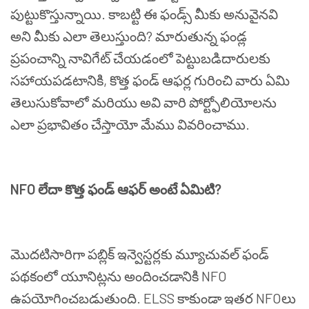
పుట్టుకొస్తున్నాయి
.
కాబట్టి
ఈ
ఫండ్స్
మీకు
అనువైనవి
అని
మీకు
ఎలా
తెలుస్తుంది
?
మారుతున్న
ఫండ్ల
ప్రపంచాన్ని
నావిగేట్
చేయడంలో
పెట్టుబడిదారులకు
సహాయపడటానికి
,
కొత్త
ఫండ్
ఆఫర్ల
గురించి
వారు
ఏమి
తెలుసుకోవాలో
మరియు
అవి
వారి
పోర్ట్ఫోలియోలను
ఎలా
ప్రభావితం
చేస్తాయో
మేము
వివరించాము
.
NFO
లేదా
కొత్త
ఫండ్
ఆఫర్
అంటే
ఏమిటి
?
మొదటిసారిగా
పబ్లిక్
ఇన్వెస్టర్లకు
మ్యూచువల్
ఫండ్
పథకంలో
యూనిట్లను
అందించడానికి
NFO
ఉపయోగించబడుతుంది
. ELSS
కాకుండా
ఇతర
NFO
లు