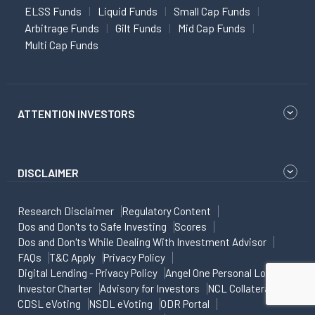
ELSS Funds
Liquid Funds
Small Cap Funds
Arbitrage Funds
Gilt Funds
Mid Cap Funds
Multi Cap Funds
ATTENTION INVESTORS
DISCLAIMER
Research Disclaimer
Regulatory Content
Dos and Don'ts to Safe Investing
Scores
Dos and Don'ts While Dealing With Investment Advisor
FAQs
T&C Apply
Privacy Policy
Digital Lending - Privacy Policy
Angel One Personal Loans
Investor Charter
Advisory for Investors
NCL Collateral
CDSL eVoting
NSDL eVoting
ODR Portal