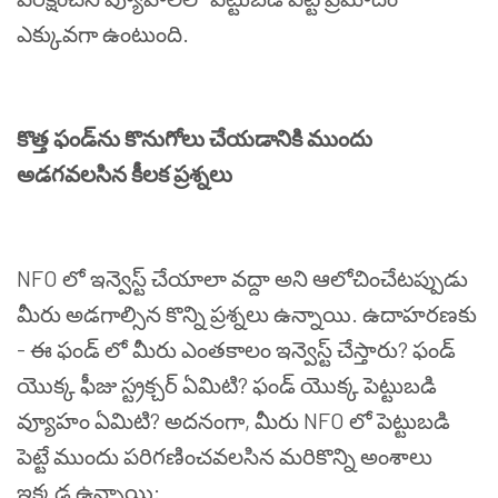
ఎక్కువగా
ఉంటుంది
.
కొత్త
ఫండ్
ను
కొనుగోలు
చేయడానికి
ముందు
అడగవలసిన
కీలక
ప్రశ్నలు
NFO
లో
ఇన్వెస్ట్
చేయాలా
వద్దా
అని
ఆలోచించేటప్పుడు
మీరు
అడగాల్సిన
కొన్ని
ప్రశ్నలు
ఉన్నాయి
.
ఉదాహరణకు
-
ఈ
ఫండ్
లో
మీరు
ఎంతకాలం
ఇన్వెస్ట్
చేస్తారు
?
ఫండ్
యొక్క
ఫీజు
స్ట్రక్చర్
ఏమిటి
?
ఫండ్
యొక్క
పెట్టుబడి
వ్యూహం
ఏమిటి
?
అదనంగా
,
మీరు
NFO
లో
పెట్టుబడి
పెట్టే
ముందు
పరిగణించవలసిన
మరికొన్ని
అంశాలు
ఇక్కడ
ఉన్నాయి
: