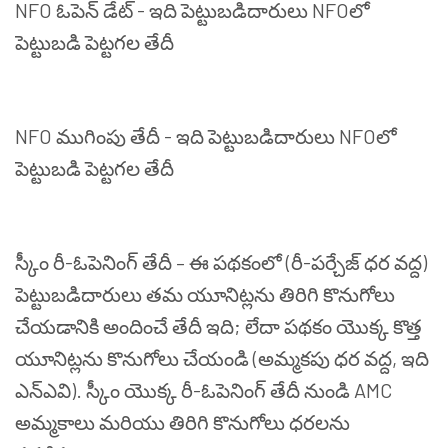
NFO
ఓపెన్
డేట్
-
ఇది
పెట్టుబడిదారులు
NFO
లో
పెట్టుబడి
పెట్టగల
తేదీ
NFO
ముగింపు
తేదీ
-
ఇది
పెట్టుబడిదారులు
NFO
లో
పెట్టుబడి
పెట్టగల
తేదీ
స్కీం
రీ
-
ఓపెనింగ్
తేదీ
–
ఈ
పథకంలో
(
రీ
-
పర్చేజ్
ధర
వద్ద
)
పెట్టుబడిదారులు
తమ
యూనిట్లను
తిరిగి
కొనుగోలు
చేయడానికి
అందించే
తేదీ
ఇది
;
లేదా
పథకం
యొక్క
కొత్త
యూనిట్లను
కొనుగోలు
చేయండి
(
అమ్మకపు
ధర
వద్ద
,
ఇది
ఎన్ఎవి
).
స్కీం
యొక్క
రీ
-
ఓపెనింగ్
తేదీ
నుండి
AMC
అమ్మకాలు
మరియు
తిరిగి
కొనుగోలు
ధరలను