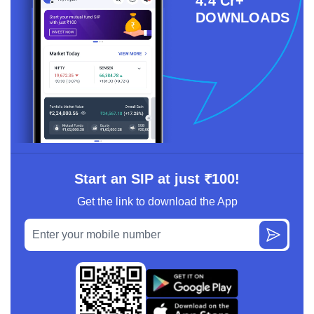
4.4 Cr+
DOWNLOADS
Start an SIP at just ₹100!
Get the link to download the App