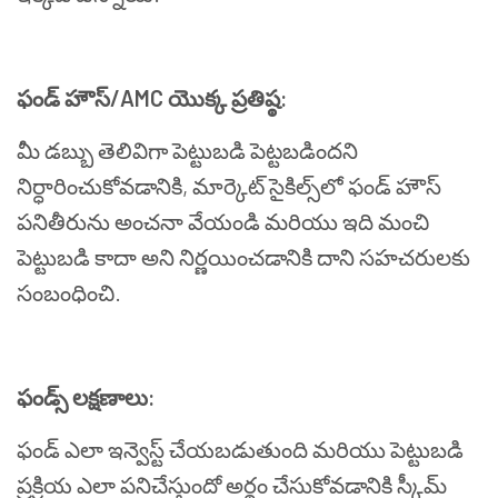
ఫండ్
హౌస్
/AMC
యొక్క
ప్రతిష్ఠ
:
మీ
డబ్బు
తెలివిగా
పెట్టుబడి
పెట్టబడిందని
నిర్ధారించుకోవడానికి
,
మార్కెట్
సైకిల్స్
లో
ఫండ్
హౌస్
పనితీరును
అంచనా
వేయండి
మరియు
ఇది
మంచి
పెట్టుబడి
కాదా
అని
నిర్ణయించడానికి
దాని
సహచరులకు
సంబంధించి
.
ఫండ్స్
లక్షణాలు
:
ఫండ్
ఎలా
ఇన్వెస్ట్
చేయబడుతుంది
మరియు
పెట్టుబడి
ప్రక్రియ
ఎలా
పనిచేస్తుందో
అర్థం
చేసుకోవడానికి
స్కీమ్