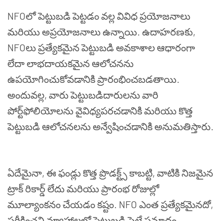
NFO
లో
పెట్టుబడి
పెట్టడం
వల్ల
వివిధ
ప్రయోజనాలు
మరియు
అప్రయోజనాలు
ఉన్నాయి
.
ఉదాహరణకు
,
NFO
లు
ప్రత్యేకమైన
పెట్టుబడి
అవకాశాల
ఆధారంగా
లేదా
లాభదాయకమైన
ఆలోచనను
ఉపయోగించుకోవడానికి
ప్రారంభించబడతాయి
.
అందువల్ల
,
వారు
పెట్టుబడిదారులను
వారి
పోర్ట్
ఫోలియోలను
వైవిధ్యపరచడానికి
మరియు
కొత్త
పెట్టుబడి
ఆలోచనలను
అన్వేషించడానికి
అనుమతిస్తారు
.
ఏదేమైనా
,
ఈ
ఫండ్లు
కొత్త
ప్రొడక్ట్స్
కాబట్టి
,
వాటికి
నిజమైన
ట్రాక్
రికార్డ్
లేదు
మరియు
ప్రారంభ
రోజుల్లో
మూల్యాంకనం
చేయడం
కష్టం
. NFO
ఎంత
ప్రత్యేకమైనదో
,
పరీక్షించని
వ్యూహాలలో
పెట్టుబడి
పెట్టే
ప్రమాదం