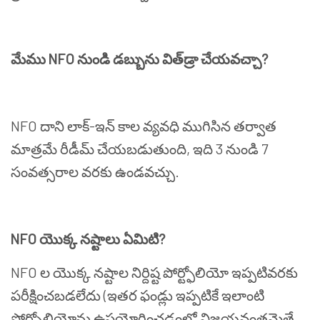
మేము
NFO
నుండి
డబ్బును
విత్
డ్రా
చేయవచ్చా
?
NFO
దాని
లాక్
-
ఇన్
కాల
వ్యవధి
ముగిసిన
తర్వాత
మాత్రమే
రీడీమ్
చేయబడుతుంది
,
ఇది
3
నుండి
7
సంవత్సరాల
వరకు
ఉండవచ్చు
.
NFO
యొక్క
నష్టాలు
ఏమిటి
?
NFO
ల
యొక్క
నష్టాల
నిర్దిష్ట
పోర్ట్ఫోలియో
ఇప్పటివరకు
పరీక్షించబడలేదు
(
ఇతర
ఫండ్లు
ఇప్పటికే
ఇలాంటి
పోర్ట్ఫోలియోను
ఉపయోగించడంలో
విజయవంతమైతే