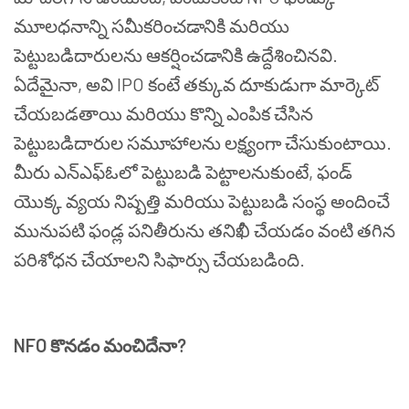
మూలధనాన్ని
సమీకరించడానికి
మరియు
పెట్టుబడిదారులను
ఆకర్షించడానికి
ఉద్దేశించినవి
.
ఏదేమైనా
,
అవి
IPO
కంటే
తక్కువ
దూకుడుగా
మార్కెట్
చేయబడతాయి
మరియు
కొన్ని
ఎంపిక
చేసిన
పెట్టుబడిదారుల
సమూహాలను
లక్ష్యంగా
చేసుకుంటాయి
.
మీరు
ఎన్ఎఫ్ఓలో
పెట్టుబడి
పెట్టాలనుకుంటే
,
ఫండ్
యొక్క
వ్యయ
నిష్పత్తి
మరియు
పెట్టుబడి
సంస్థ
అందించే
మునుపటి
ఫండ్ల
పనితీరును
తనిఖీ
చేయడం
వంటి
తగిన
పరిశోధన
చేయాలని
సిఫార్సు
చేయబడింది
.
NFO
కొనడం
మంచిదేనా
?