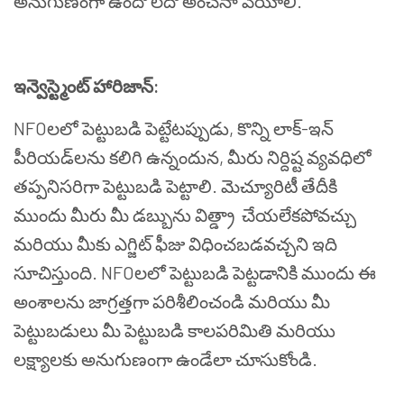
అనుగుణంగా
ఉందో
లేదో
అంచనా
వేయాలి
.
ఇన్వెస్ట్మెంట్
హారిజాన్
:
NFO
లలో
పెట్టుబడి
పెట్టేటప్పుడు
,
కొన్ని
లాక్
-
ఇన్
పీరియడ్
లను
కలిగి
ఉన్నందున
,
మీరు
నిర్దిష్ట
వ్యవధిలో
తప్పనిసరిగా
పెట్టుబడి
పెట్టాలి
.
మెచ్యూరిటీ
తేదీకి
ముందు
మీరు
మీ
డబ్బును
విత్డ్రా
చేయలేకపోవచ్చు
మరియు
మీకు
ఎగ్జిట్
ఫీజు
విధించబడవచ్చని
ఇది
సూచిస్తుంది
. NFO
లలో
పెట్టుబడి
పెట్టడానికి
ముందు
ఈ
అంశాలను
జాగ్రత్తగా
పరిశీలించండి
మరియు
మీ
పెట్టుబడులు
మీ
పెట్టుబడి
కాలపరిమితి
మరియు
లక్ష్యాలకు
అనుగుణంగా
ఉండేలా
చూసుకోండి
.