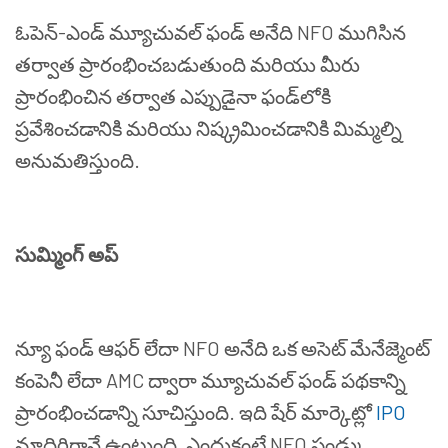
ఓపెన్
-
ఎండ్
మ్యూచువల్
ఫండ్
అనేది
NFO
ముగిసిన
తర్వాత
ప్రారంభించబడుతుంది
మరియు
మీరు
ప్రారంభించిన
తర్వాత
ఎప్పుడైనా
ఫండ్
లోకి
ప్రవేశించడానికి
మరియు
నిష్క్రమించడానికి
మిమ్మల్ని
అనుమతిస్తుంది
.
సుమ్మింగ్
అప్
న్యూ
ఫండ్
ఆఫర్
లేదా
NFO
అనేది
ఒక
అసెట్
మేనేజ్మెంట్
కంపెనీ
లేదా
AMC
ద్వారా
మ్యూచువల్
ఫండ్
పథకాన్ని
ప్రారంభించడాన్ని
సూచిస్తుంది
.
ఇది
షేర్
మార్కెట్లో
IPO
మాదిరిగానే
ఉంటుంది
,
ఎందుకంటే
NFO
ఫండ్కు