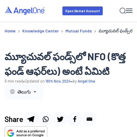
Open Demat Account
›
›
›
Home
Knowledge Center
Mutual Funds
మ్యూచువల్ ఫండ్స్‌లో N
మ్యూచువల్ ఫండ్స్‌లో NFO (కొత్త
ఫండ్ ఆఫర్‌లు) అంటే ఏమిటి
•
•
6
min read
Updated on
18th Nov, 2024
by
Angel One
తెలుగు
Share