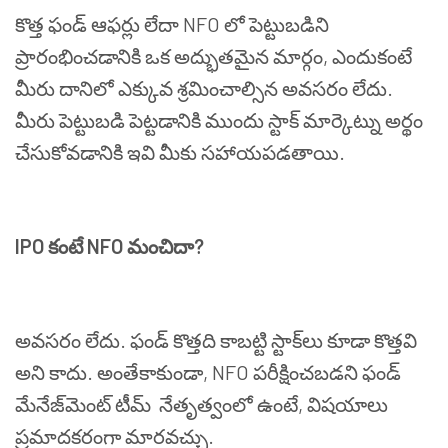
కొత్త
ఫండ్
ఆఫర్లు
లేదా
NFO
లో
పెట్టుబడిని
ప్రారంభించడానికి
ఒక
అద్భుతమైన
మార్గం
,
ఎందుకంటే
మీరు
దానిలో
ఎక్కువ
శ్రమించాల్సిన
అవసరం
లేదు
.
మీరు
పెట్టుబడి
పెట్టడానికి
ముందు
స్టాక్
మార్కెట్ను
అర్థం
చేసుకోవడానికి
ఇవి
మీకు
సహాయపడతాయి
.
IPO
కంటే
NFO
మంచిదా
?
అవసరం
లేదు
.
ఫండ్
కొత్తది
కాబట్టి
స్టాక్
లు
కూడా
కొత్తవి
అని
కాదు
.
అంతేకాకుండా
, NFO
పరీక్షించబడని
ఫండ్
మేనేజ్
మెంట్
టీమ్
నేతృత్వంలో
ఉంటే
,
విషయాలు
ప్రమాదకరంగా
మారవచ్చు
.