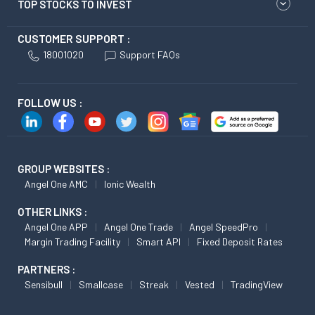
TOP STOCKS TO INVEST
CUSTOMER SUPPORT :
18001020
Support FAQs
FOLLOW US :
GROUP WEBSITES :
Angel One AMC
Ionic Wealth
OTHER LINKS :
Angel One APP
Angel One Trade
Angel SpeedPro
Margin Trading Facility
Smart API
Fixed Deposit Rates
PARTNERS :
Sensibull
Smallcase
Streak
Vested
TradingView