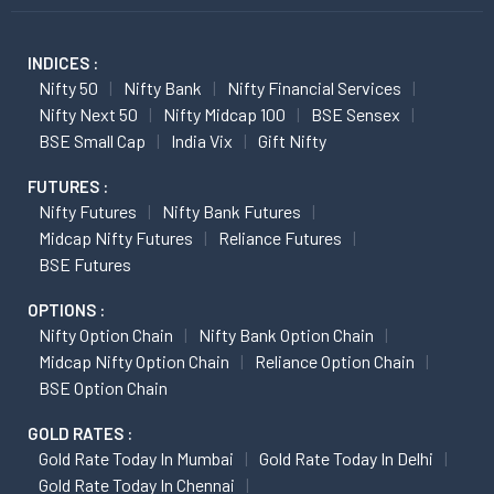
INDICES :
Nifty 50
Nifty Bank
Nifty Financial Services
Nifty Next 50
Nifty Midcap 100
BSE Sensex
BSE Small Cap
India Vix
Gift Nifty
FUTURES :
Nifty Futures
Nifty Bank Futures
Midcap Nifty Futures
Reliance Futures
BSE Futures
OPTIONS :
Nifty Option Chain
Nifty Bank Option Chain
Midcap Nifty Option Chain
Reliance Option Chain
BSE Option Chain
GOLD RATES :
Gold Rate Today In Mumbai
Gold Rate Today In Delhi
Gold Rate Today In Chennai