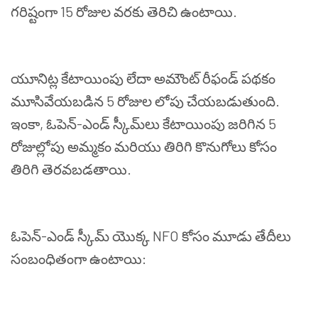
గరిష్టంగా
15
రోజుల
వరకు
తెరిచి
ఉంటాయి
.
యూనిట్ల
కేటాయింపు
లేదా
అమౌంట్
రీఫండ్
పథకం
మూసివేయబడిన
5
రోజుల
లోపు
చేయబడుతుంది
.
ఇంకా
,
ఓపెన్
-
ఎండ్
స్కీమ్
లు
కేటాయింపు
జరిగిన
5
రోజుల్లోపు
అమ్మకం
మరియు
తిరిగి
కొనుగోలు
కోసం
తిరిగి
తెరవబడతాయి
.
ఓపెన్
-
ఎండ్
స్కీమ్
యొక్క
NFO
కోసం
మూడు
తేదీలు
సంబంధితంగా
ఉంటాయి
: