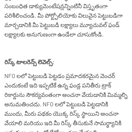
సంబంధిత
డాక్యుమెంటేషన్లన్నింటినీ
విస్తృతంగా
పరిశీలించండి
.
మీ
పోర్ట్ఫోలియోకు
విలువైన
పెట్టుబడిగా
మార్చడానికి
మీ
పెట్టుబడి
లక్ష్యాలు
మ్యూచువల్
ఫండ్
లక్ష్యాలకు
అనుగుణంగా
ఉండేలా
చూసుకోండి
.
రిస్క్
టాలరెన్స్
లెవెల్స్
:
NFO
లలో
పెట్టుబడి
పెట్టడం
ప్రమాదకరమైన
వెంచర్
ఎందుకంటే
ఇది
ఇప్పటికే
ఉన్న
ఫండ్ల
పనితీరు
ట్రాక్
రికార్డును
సౌకర్యవంతంగా
అంచనా
వేయడానికి
మిమ్మల్ని
అనుమతించదు
. NFO
లలో
పెట్టుబడి
పెట్టడానికి
ముందు
,
మీరు
పథకం
యొక్క
రిస్క్
స్థాయిని
అంచనా
వేయాలి
మరియు
ఇది
మీ
రిస్క్
తీసుకునే
సామర్థ్యానికి