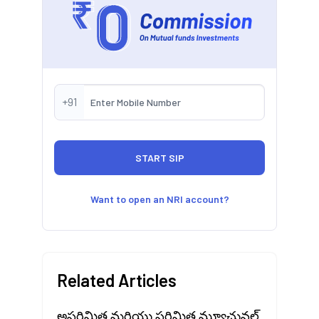
+91
Want to open an NRI account?
Related Articles
అపరిమిత మరియు పరిమిత మ్యూచువల్