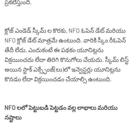
ప్రకటిస్తుంది
.
క్లోజ్
ఎండెడ్
స్కీమ్
ల
కొరకు
, NFO
ఓపెన్
డేట్
మరియు
NFO
క్లోజ్
డేట్
మాత్రమే
ఉంటుంది
.
వారికి
స్కీం
రీఓపెన్
తేదీ
లేదు
,
ఎందుకంటే
ఈ
పథకం
యూనిట్లను
విక్రయించదు
లేదా
తిరిగి
కొనుగోలు
చేయదు
.
స్కీమ్
లిస్ట్
అయిన
స్టాక్
ఎక్స్ఛేంజ్
(
లు
)
లో
ఇన్వెస్టర్లు
యూనిట్లను
కొనడం
లేదా
విక్రయించడం
చేయాల్సి
ఉంటుంది
.
NFO
లలో
పెట్టుబడి
పెట్టడం
వల్ల
లాభాలు
మరియు
నష్టాలు