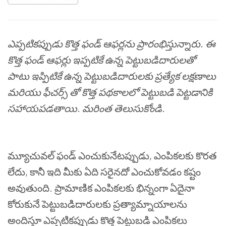
ఎప్పటికప్పుడు
కొత్త
ఫండ్
ఆఫర్లను
ప్రారంభిస్తున్నారు
.
ఈ
కొత్త
ఫండ్
ఆఫర్లు
ఇప్పటికే
ఉన్న
పెట్టుబడిదారులతో
పాటు
ఇప్పిటికే
ఉన్న
పెట్టుబడిదారులకు
ప్రత్యేక
లక్షణాలు
మరియు
ఫీచర్స్
తో
కొత్త
పథకాలలో
పెట్టుబడి
పెట్టడానికి
సహాయపడతాయి
.
మరింత
తెలుసుకోండి
.
మ్యూచువల్
ఫండ్
ఎంచుకునేటప్పుడు
,
ఎంపికలకు
కొరత
లేదు
,
కానీ
ఇది
మీకు
ఏది
సరైనదో
ఎంచుకోవడం
కష్టం
అవుతుంది
.
ప్రామాణిక
ఎంపికలకు
భిన్నంగా
ఏదైనా
కోరుకునే
పెట్టుబడిదారులకు
ప్రత్యామ్నాయాలను
అందిస్తూ
ఎప్పటికప్పుడు
కొత్త
పెట్టుబడి
ఎంపికలు