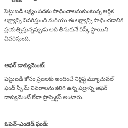
పెట్టుబడి
లక్ష్యం
పథకం
సాధించాలనుకుంటున్న
ఆర్థిక
లక్ష్యాన్ని
వివరిస్తుంది
మరియు
ఈ
లక్ష్యాన్ని
సాధించడానికి
ప్రయత్నిస్తున్నప్పుడు
అది
తీసుకునే
రిస్క్
స్థాయిని
వివరిస్తుంది
.
ఆఫర్
డాక్యుమెంట్
:
పెట్టుబడి
కోసం
ప్రజలకు
అందించే
నిర్దిష్ట
మ్యూచువల్
ఫండ్
స్కీమ్
వివరాలను
కలిగి
ఉన్న
పత్రాన్ని
ఆఫర్
డాక్యుమెంట్
లేదా
ప్రాస్పెక్టస్
అంటారు
.
ఓపెన్
-
ఎండెడ్
ఫండ్
: