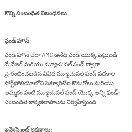
కొన్ని
సంబంధిత
నిబంధనలు
ఫండ్
హౌస్
:
ఫండ్
హౌస్
లేదా
AMC
అనేది
ఫండ్
యొక్క
పెట్టుబడి
మేనేజర్
మరియు
మ్యూచువల్
ఫండ్
ద్వారా
ప్రారంభించబడిన
వివిధ
మ్యూచువల్
ఫండ్
పథకాల
పోర్ట్
ఫోలియోలోని
సెక్యూరిటీల
కొనుగోలు
మరియు
అమ్మకం
వంటి
మ్యూచువల్
ఫండ్
యొక్క
అన్ని
ఫండ్
-
సంబంధిత
కార్యకలాపాలను
నిర్వహిస్తుంది
.
ఇన్వెస్ట్మెంట్
లక్షణాలు
: