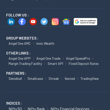
FOLLOW US :
GROUP WEBSITES :
Angel One AMC
Ionic Wealth
OTHER LINKS :
Angel One APP
Angel One Trade
Angel SpeedPro
Margin Trading Facility
Smart API
Fixed Deposit Rates
PARTNERS :
Sensibull
Smallcase
Streak
Vested
TradingView
INDICES :
Nifty 50
Nifty Bank
Nifty Financial Services