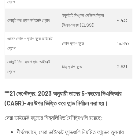
গ্রোথ
ইক্যুইটি লিঙ্কড সেভিংস স্কিম
কোয়ান্ট কর প্ল্যান ডাইরেক্ট গ্রোথ
4,433
(ইএলএসএস (ELSS))
এক্সিস স্মোল - ক্যাপ ফান্ড ডাইরেক্ট
স্মোল ক্যাপ ফান্ড
15,847
গ্রোথ
কোয়ান্ট মিড-ক্যাপ ফান্ড ডাইরেক্ট
মিড্ ক্যাপ ফান্ড
2,531
গ্রোথ
**21 সেপ্টেম্বর, 2023 অনুযায়ী তাদের 5-বছরের সিএজিআর
(
CAGR
)-এর উপর ভিত্তি করে ফান্ড নির্বাচন করা হয়।
সেরা ডাইরেক্ট ফান্ডের নিম্নলিখিত বৈশিষ্ট্যগুলি রয়েছে:
দীর্ঘমেয়াদে, সেরা ডাইরেক্ট ফান্ডগুলি নিয়মিত ফান্ডের তুলনায়