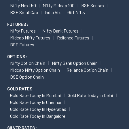
Nifty Next 50
Nifty Midcap 100
BSE Sensex
BSE Small Cap
India Vix
Gift Nifty
FUTURES :
Nifty Futures
Nifty Bank Futures
Midcap Nifty Futures
Reliance Futures
BSE Futures
OPTIONS :
Nifty Option Chain
Nifty Bank Option Chain
Midcap Nifty Option Chain
Reliance Option Chain
BSE Option Chain
GOLD RATES :
Gold Rate Today In Mumbai
Gold Rate Today In Delhi
Gold Rate Today In Chennai
Gold Rate Today In Hyderabad
Gold Rate Today In Bangalore
SILVER RATES :