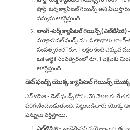
షార్ట్-టర్మ్ క్యాపిటల్ గెయిన్స్ అని పిలుస్త
పన్నును ఆకర్షిస్తుంది.
లాంగ్-టర్మ్ క్యాపిటల్ గెయిన్స్ (ఎల్‌టిసిజి) 
మ్యూచువల్ ఫండ్స్ నుండి లాభాలు లాంగ్-టర్మ్
సంవత్సరంలో రూ. 1 లక్షల కంటే ఎక్కు
ఒక ఆర్థిక సంవత్సరంలో రూ. 1 లక్షలకు మిం
ఆకర్షిస్తుంది.
డెట్ ఫండ్స్ యొక్క క్యాపిటల్ గెయిన్స్ యొక్క
ఎస్‌టిసిజి - డెట్ ఫండ్స్ కోసం, 36 నెలల కంటే తక్క
పరిగణించబడుతుంది. పెట్టుబడిదారు యొక్క ఆదాయ 
పన్నులు వర్తిస్తాయి.
ఎల్‌టిసిజి -
ఇండెక్సేషన్ ప్రయోజనాల తర్వ