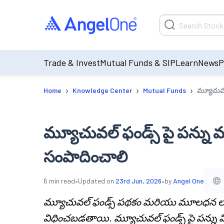
Trade & Invest
Mutual Funds & SIP
Learn
News
P
›
›
›
Home
Knowledge Center
Mutual Funds
మ్యూచువల
మ్యూచువల్ ఫండ్స్ పై పన్న
సంపాదించాలి
•
•
6
min read
Updated on
23rd Jun, 2026
by
Angel One
మ్యూచువల్ ఫండ్స్ పథకం మరియు మూలధన లాభాల
విధించబడతాయి. మ్యూచువల్ ఫండ్స్ పై పన్ను వి