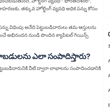
ిధించబడుతుంది. హోల్డింగ్ వ్యవధి - భారతదేశంలో,
 ఉదాహరణకు, తక్కువ హోల్డింగ్ వ్యవధి అధిక పన్ను కోసం
పన్ను విధింపు అనేది పెట్టుబడిదారులు తమ ఆస్తులను
చే అభినందన నుండి పొందిన క్యాపిటల్ గెయిన్స్
రాబడులను ఎలా సంపాదిస్తారు?
A
పెట్టుబడిదారునికి వీటి ద్వారా లాభాలను సంపాదించడానికి