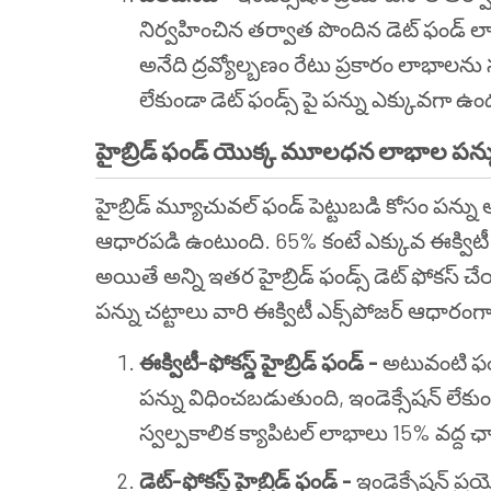
నిర్వహించిన తర్వాత పొందిన డెట్ ఫండ్ ల
అనేది ద్రవ్యోల్బణం రేటు ప్రకారం లాభాలను 
లేకుండా డెట్ ఫండ్స్ పై పన్ను ఎక్కువగా ఉ
హైబ్రిడ్ ఫండ్ యొక్క మూలధన లాభాల పన్న
హైబ్రిడ్ మ్యూచువల్ ఫండ్ పెట్టుబడి కోసం పన్ను అన
ఆధారపడి ఉంటుంది. 65% కంటే ఎక్కువ ఈక్విటీ ఎక్స
అయితే అన్ని ఇతర హైబ్రిడ్ ఫండ్స్ డెట్ ఫోకస్ చ
పన్ను చట్టాలు వారి ఈక్విటీ ఎక్స్‌పోజర్ ఆధారంగా 
ఈక్విటీ-ఫోకస్డ్ హైబ్రిడ్ ఫండ్ -
అటువంటి ఫండ్
పన్ను విధించబడుతుంది, ఇండెక్సేషన్ లేక
స్వల్పకాలిక క్యాపిటల్ లాభాలు 15% వద్ద
డెట్-ఫోకస్డ్ హైబ్రిడ్ ఫండ్ -
ఇండెక్సేషన్ ప్ర