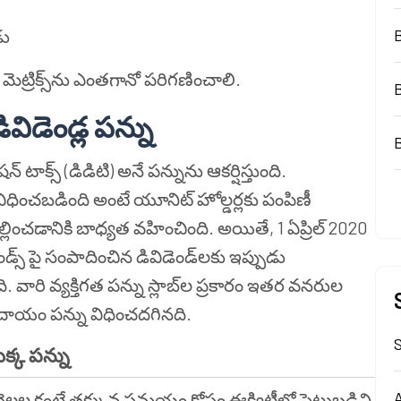
డు
 మెట్రిక్స్‌ను ఎంతగానో పరిగణించాలి.
విడెండ్ల పన్ను
షన్ టాక్స్ (డిడిటి) అనే పన్నును ఆకర్షిస్తుంది.
ిధించబడింది అంటే యూనిట్ హోల్డర్లకు పంపిణీ
్లించడానికి బాధ్యత వహించింది. అయితే, 1 ఏప్రిల్ 2020
్స్ పై సంపాదించిన డివిడెండ్‌లకు ఇప్పుడు
 వారి వ్యక్తిగత పన్ను స్లాబ్‌ల ప్రకారం ఇతర వనరుల
ఆదాయం పన్ను విధించదగినది.
S
ొక్క పన్ను
A
నెలల కంటే తక్కువ సమయం కోసం ఈక్విటీలో పెట్టుబడిని