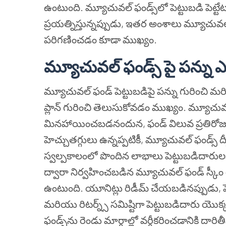
ఉంటుంది. మ్యూచువల్ ఫండ్స్‌లో పెట్టుబడి పెట
ప్రయత్నిస్తున్నప్పుడు, ఇతర అంశాలు మ్యూచువల్
పరిగణించడం కూడా ముఖ్యం.
మ్యూచువల్ ఫండ్స్ పై పన్ను
మ్యూచువల్ ఫండ్ పెట్టుబడిపై పన్ను గురించి మ
ప్లాన్ గురించి తెలుసుకోవడం ముఖ్యం. మ్యూచువ
మినహాయించబడనందున, ఫండ్ విలువ ప్రతిరో
హెచ్చుతగ్గులు ఉన్నప్పటికీ, మ్యూచువల్ ఫండ్స్
స్వల్పకాలంలో పొందిన లాభాలు పెట్టుబడిదారుల
ద్వారా నిర్వహించబడిన మ్యూచువల్ ఫండ్ స్కీ
ఉంటుంది. యూనిట్లు రిడీమ్ చేయబడినప్పుడు, పె
మరియు రిటర్న్స్ సమిష్టిగా పెట్టుబడిదారు యొక్క
ఫండ్స్‌ను రెండు మార్గాల్లో వర్గీకరించడానికి దారి