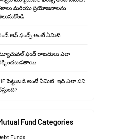
రకాలు మరియు ప్రయోజనాలను
ెలుసుకోండి
ండ్ ఆఫ్ ఫండ్స్ అంటే ఏమిటి
మ్యూచువల్ ఫండ్ రాబడులు ఎలా
లెక్కించబడతాయి
IP పెట్టుబడి అంటే ఏమిటి: ఇది ఎలా పని
ేస్తుంది?
Mutual Fund Categories
Debt Funds