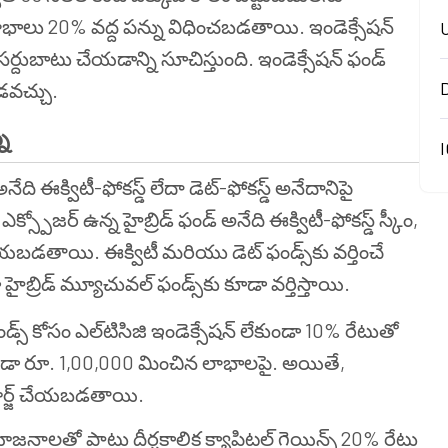
ాభాలు 20% వద్ద పన్ను విధించబడతాయి. ఇండెక్సేషన్
సర్దుబాటు చేయడాన్ని సూచిస్తుంది. ఇండెక్సేషన్ ఫండ్
ండవచ్చు.
ు
I
ేది ఈక్విటీ-ఫోకస్డ్ లేదా డెట్-ఫోకస్డ్ అనేదానిపై
్పోజర్ ఉన్న హైబ్రిడ్ ఫండ్ అనేది ఈక్విటీ-ఫోకస్డ్ స్కీం,
ేయబడతాయి. ఈక్విటీ మరియు డెట్ ఫండ్స్‌కు వర్తించే
హైబ్రిడ్ మ్యూచువల్ ఫండ్స్‌కు కూడా వర్తిస్తాయి.
స్ కోసం ఎల్‌టిసిజి ఇండెక్సేషన్ లేకుండా 10% రేటుతో
ుండా రూ. 1,00,000 మించిన లాభాలపై. అయితే,
 ఛార్జ్ చేయబడతాయి.
యోజనాలతో పాటు దీర్ఘకాలిక క్యాపిటల్ గెయిన్స్ 20% రేటు