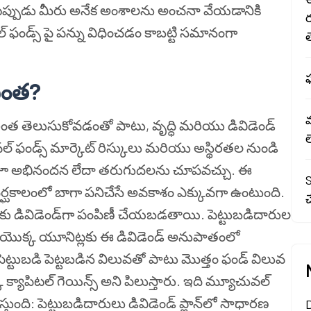
్టేటప్పుడు మీరు అనేక అంశాలను అంచనా వేయడానికి
 ఫండ్స్ పై పన్ను విధించడం కాబట్టి సమానంగా
త
ఫ
 ఎంత?
రింత తెలుసుకోవడంతో పాటు, వృద్ధి మరియు డివిడెండ్
ల్ ఫండ్స్ మార్కెట్ రిస్కులు మరియు అస్థిరతల నుండి
జూ అభినందన లేదా తరుగుదలను చూపవచ్చు. ఈ
S
 దీర్ఘకాలంలో బాగా పనిచేసే అవకాశం ఎక్కువగా ఉంటుంది.
చ
కు డివిడెండ్‌గా పంపిణీ చేయబడతాయి. పెట్టుబడిదారుల
ం యొక్క యూనిట్లకు ఈ డివిడెండ్ అనుపాతంలో
ట్టుబడి పెట్టబడిన విలువతో పాటు మొత్తం ఫండ్ విలువ
 క్యాపిటల్ గెయిన్స్ అని పిలుస్తారు. ఇది మ్యూచువల్
తీస్తుంది: పెట్టుబడిదారులు డివిడెండ్ ప్లాన్‌లో సాధారణ