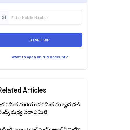
+91
Want to open an NRI account?
Related Articles
అపరిమిత మరియు పరిమిత మ్యూచువల్
ండ్స్ మధ్య తేడా ఏమిటి
క్విటీ మ్యూచువల్ ఫండ్స్ అంటే ఏమిటి?