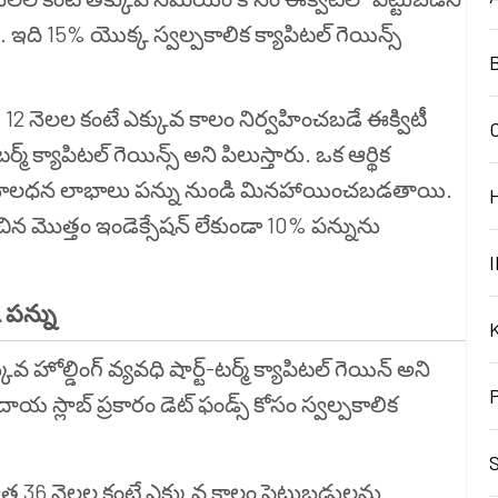
ారు. ఇది 15% యొక్క స్వల్పకాలిక క్యాపిటల్ గెయిన్స్
B
-
12 నెలల కంటే ఎక్కువ కాలం నిర్వహించబడే ఈక్విటీ
 క్యాపిటల్ గెయిన్స్ అని పిలుస్తారు. ఒక ఆర్థిక
వ మూలధన లాభాలు పన్ను నుండి మినహాయించబడతాయి.
చిన మొత్తం ఇండెక్సేషన్ లేకుండా 10% పన్నును
I
 పన్ను
ువ హోల్డింగ్ వ్యవధి షార్ట్-టర్మ్ క్యాపిటల్ గెయిన్ అని
స్లాబ్ ప్రకారం డెట్ ఫండ్స్ కోసం స్వల్పకాలిక
S
ాత 36 నెలల కంటే ఎక్కువ కాలం పెట్టుబడులను