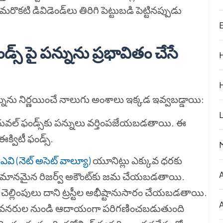
ొకటి డివిడెండ్‌లు తిరిగి పెట్టుబడి పెట్టినప్పుడు
్ పై పన్నును ప్రభావితం చేసే
నును నిర్ణయించే నాలుగు అంశాలు ఇక్కడ ఇవ్వబడ్డాయి:
ువల్ ఫండ్స్‌కు పన్నులు వర్తింపజేయబడతాయి. ఈ
క్విటీ ఫండ్స్.
ఎవి (నెట్ అసెట్ వాల్యూ)
యూనిట్లు ఎక్కువ ధరకు
 సమానమైన రిజర్వ్ అకౌంట్‌కు జమ చేయబడతాయి.
ెల్లింపులు దాని ట్రస్టీల అభీష్టానుసారం చేయబడతాయి.
తర వనరుల నుండి ఆదాయంగా పరిగణించబడుతుంది