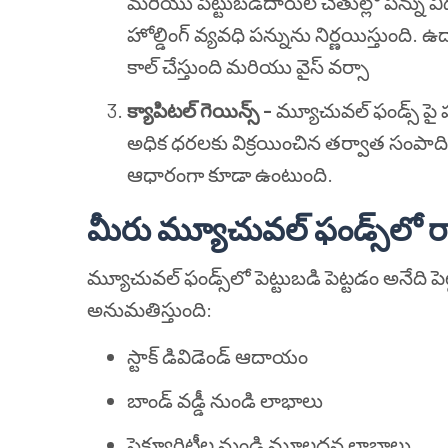
మరియు పెట్టుబడిదారుల చేతుల్లో పన్ను వ
హోల్డింగ్ వ్యవధి పన్నును నిర్ణయిస్తుంది.
కాల్ చేస్తుంది మరియు వైస్ వర్సా
క్యాపిటల్ గెయిన్స్ -
మ్యూచువల్ ఫండ్స్ పై 
అధిక ధరలకు విక్రయించిన తర్వాత సంపాదిం
ఆధారంగా కూడా ఉంటుంది.
మీరు మ్యూచువల్ ఫండ్స్‌లో 
మ్యూచువల్ ఫండ్స్‌లో పెట్టుబడి పెట్టడం అనేది 
అనుమతిస్తుంది:
స్టాక్ డివిడెండ్ ఆదాయం
బాండ్ వడ్డీ నుండి లాభాలు
సెక్యూరిటీల నుండి మూలధన లాభాలు