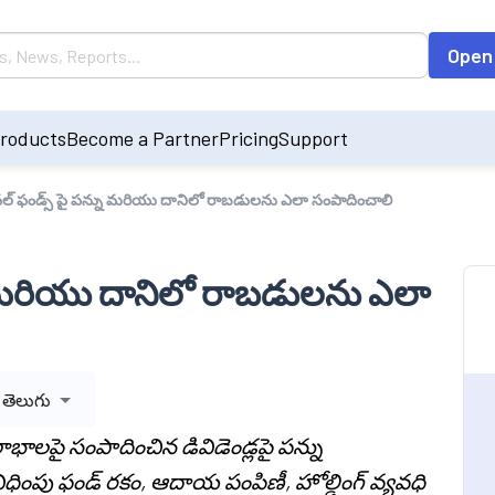
Open
roducts
Become a Partner
Pricing
Support
్ ఫండ్స్ పై పన్ను మరియు దానిలో రాబడులను ఎలా సంపాదించాలి
ు మరియు దానిలో రాబడులను ఎలా
తెలుగు
పై సంపాదించిన డివిడెండ్లపై పన్ను
ధింపు ఫండ్ రకం, ఆదాయ పంపిణీ, హోల్డింగ్ వ్యవధి