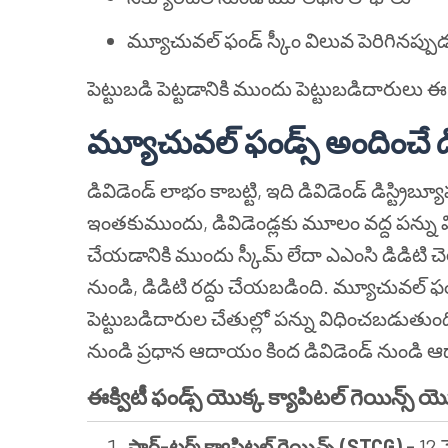
మ్యూచువల్ ఫండ్ స్కీం విలువ పెరిగినప్పు
పెట్టుబడి పెట్టడానికి ముందు పెట్టుబడిదారులు ఈ
మ్యూచువల్ ఫండ్స్ అందించే డి
డివిడెండ్ లాభం కాబట్టి, ఇది డివిడెండ్ డిస్ట్రిబ్యూ
ఇంతకుముందు, డివిడెండ్లకు మూలం వద్ద పన్ను వ
చేయడానికి ముందు స్కీమ్ లేదా ఎఎంసి డిడిటి చెల
నుండి, డిడిటి రద్దు చేయబడింది. మ్యూచువల్ ఫండ
పెట్టుబడిదారుల చేతుల్లో పన్ను విధించబడుతుంది.
నుండి ప్రధాన ఆదాయం కింద డివిడెండ్ నుండి 
ఈక్విటీ ఫండ్స్ యొక్క క్యాపిటల్ గెయిన్స్ య
షార్ట్-టర్మ్ క్యాపిటల్ గెయిన్స్ (STCG) -
12 