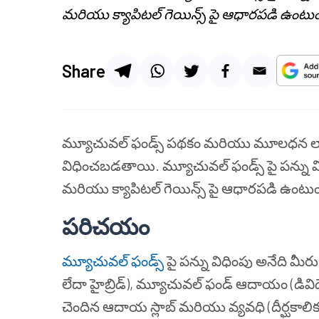
మరియు క్యాపిటల్ గెయిన్స్ పై ఆధారపడి ఉంటుం
Share
మ్యూచువల్ ఫండ్స్ పథకం మరియు మూలధన లాభాల
విధించబడతాయి. మ్యూచువల్ ఫండ్స్ పై పన్ను వి
మరియు క్యాపిటల్ గెయిన్స్ పై ఆధారపడి ఉంటుం
పరిచయం
మ్యూచువల్ ఫండ్స్
పై పన్ను విధింపు అనేది మీరు 
లేదా హైబ్రిడ్), మ్యూచువల్ ఫండ్ ఆదాయం (డివిడె
చెందిన ఆదాయ స్లాబ్ మరియు వ్యవధి (దీర్ఘకాలి