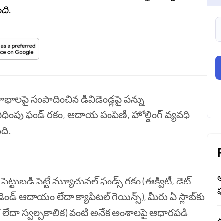
ది.
పై సంపాదించిన డివిడెండ్లపై పన్ను
ధింపు ఫండ్ రకం, ఆదాయ పంపిణీ, హోల్డింగ్ వ్యవధి
ది.
పెట్టుబడి పెట్టే మ్యూచువల్ ఫండ్స్ రకం (ఈక్విటీ, డెట్
ఫ
ండ్ ఆదాయం లేదా క్యాపిటల్ గెయిన్స్), మీరు ఏ స్లాబ్‌కు
క లేదా స్వల్పకాలిక) వంటి అనేక అంశాలపై ఆధారపడి
ఈ