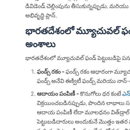
డివిడెండ్ చెల్లింపును తీసుకున్నప్పుడు, మరియు మర
అభివృద్ధి ప్లాన్.
భారతదేశంలో మ్యూచువల్ ఫండ్స
అంశాలు
భారతదేశంలో మ్యూచువల్ ఫండ్ పెట్టుబడిపై పన్
ఫండ్స్ రకం -
ఫండ్స్ రకం ఆధారంగా మ్యూచ
ఫండ్స్ అనేవి ఈక్విటీ ఫండ్స్ మరియు నాన్-ఈ
ఆదాయం పంపిణీ -
కొనుగోలు ధర కంటే
ఎన్
విక్రయించబడినప్పుడు, పొందిన లాభాలు
ఆదాయ పంపిణీ లేదా మూలధనం విత్‍డ్రాల్ చ
పెట్టుబడిదారులు అందుకునే మొత్తం ఇ