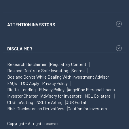
ATTENTION INVESTORS
DISCLAIMER
Research Disclaimer
Regulatory Content
Dos and Don'ts to Safe Investing
Scores
Dos and Don'ts While Dealing With Investment Advisor
FAQs
T&C Apply
Privacy Policy
Digital Lending - Privacy Policy
AngelOne Personal Loans
Investor Charter
Advisory for Investors
NCL Collateral
CDSL eVoting
NSDL eVoting
ODR Portal
Risk Disclosure on Derivatives
Caution for Investors
Copyright - All rights reserved