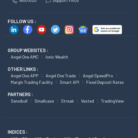
18001020
Support FAQs
FOLLOW US :
GROUP WEBSITES :
Angel One AMC
Ionic Wealth
OTHER LINKS :
Angel One APP
Angel One Trade
Angel SpeedPro
Margin Trading Facility
Smart API
Fixed Deposit Rates
PARTNERS :
Sensibull
Smallcase
Streak
Vested
TradingView
INDICES :