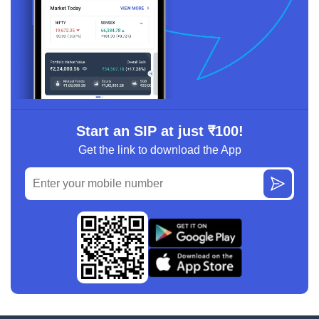
Start an SIP at just ₹100!
Get the link to download the App