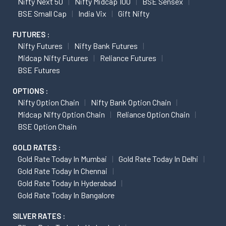
Nifty Next 50
Nifty Midcap 100
BSE Sensex
BSE Small Cap
India Vix
Gift Nifty
FUTURES :
Nifty Futures
Nifty Bank Futures
Midcap Nifty Futures
Reliance Futures
BSE Futures
OPTIONS :
Nifty Option Chain
Nifty Bank Option Chain
Midcap Nifty Option Chain
Reliance Option Chain
BSE Option Chain
GOLD RATES :
Gold Rate Today In Mumbai
Gold Rate Today In Delhi
Gold Rate Today In Chennai
Gold Rate Today In Hyderabad
Gold Rate Today In Bangalore
SILVER RATES :