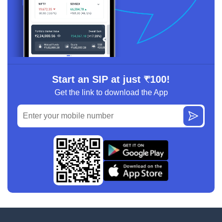
Start an SIP at just ₹100!
Get the link to download the App