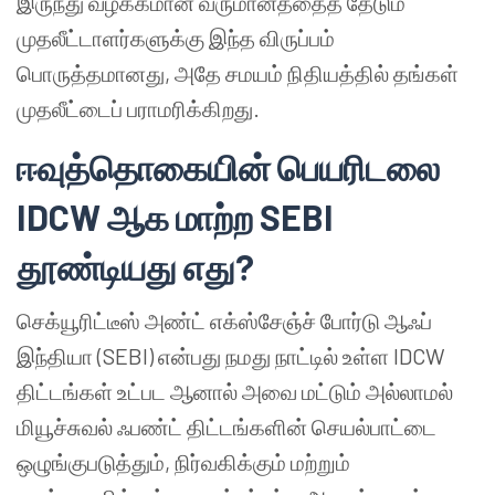
இருந்து வழக்கமான வருமானத்தைத் தேடும்
முதலீட்டாளர்களுக்கு இந்த விருப்பம்
பொருத்தமானது, அதே சமயம் நிதியத்தில் தங்கள்
முதலீட்டைப் பராமரிக்கிறது.
ஈவுத்தொகையின்
பெயரிடலை
IDCW
ஆக
மாற்ற
SEBI
தூண்டியது
எது
?
செக்யூரிட்டீஸ் அண்ட் எக்ஸ்சேஞ்ச் போர்டு ஆஃப்
இந்தியா (SEBI) என்பது நமது நாட்டில் உள்ள IDCW
திட்டங்கள் உட்பட ஆனால் அவை மட்டும் அல்லாமல்
மியூச்சுவல் ஃபண்ட் திட்டங்களின் செயல்பாட்டை
ஒழுங்குபடுத்தும், நிர்வகிக்கும் மற்றும்