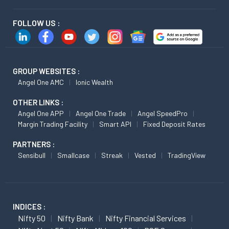
FOLLOW US :
GROUP WEBSITES :
Angel One AMC
Ionic Wealth
OTHER LINKS :
Angel One APP
Angel One Trade
Angel SpeedPro
Margin Trading Facility
Smart API
Fixed Deposit Rates
PARTNERS :
Sensibull
Smallcase
Streak
Vested
TradingView
INDICES :
Nifty 50
Nifty Bank
Nifty Financial Services