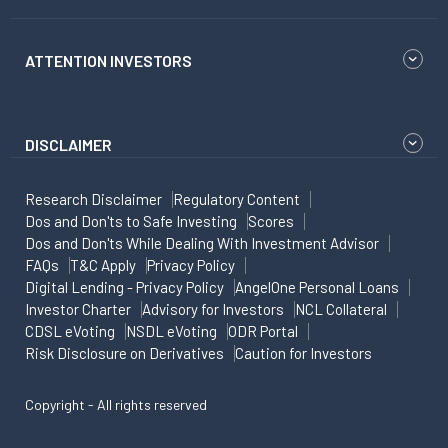
ATTENTION INVESTORS
DISCLAIMER
Research Disclaimer
Regulatory Content
Dos and Don'ts to Safe Investing
Scores
Dos and Don'ts While Dealing With Investment Advisor
FAQs
T&C Apply
Privacy Policy
Digital Lending - Privacy Policy
AngelOne Personal Loans
Investor Charter
Advisory for Investors
NCL Collateral
CDSL eVoting
NSDL eVoting
ODR Portal
Risk Disclosure on Derivatives
Caution for Investors
Copyright - All rights reserved