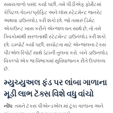
સમયગાળો પસંદ કર્યા પછી, તમે પીડીએફ ફોર્મેટમાં
કેપિટલ ગેઇન/પ્રોફિટ અને લૉસ સ્ટેટમેન્ટ જનરેટ
અથવા ડાઉનલોડ કરી શકો છો. જો તમારું ડિમેટ
એકાઉન્ટ ખાસ કરીને એન્જલ વન સાથે છે, તો તમે
ક્વિકોમાંથી સરળતાથી સ્ટેટમેન્ટ ડાઉનલોડ કરી શકો
છો. ઇમ્પોર્ટ કર્યા પછી, સચોટતા માટે એન્જલના ટૅક્સ
પી/એલ રિપોર્ટ સાથે ડેટાની તુલના કરો. બંને ડાઉનલોડ
વિકલ્પો એક જ વિભાગમાં સુવિધાજનક રીતે ઉપલબ્ધ
છે.
મ્યુચ્યુઅલ ફંડ પર લાંબા ગાળાના
મૂડી લાભ ટૅક્સ વિશે વધુ વાંચો
નોંધ:
તમને ટૅક્સ પીએન્ડએલ માં ટૂંકા ગાળાના અને