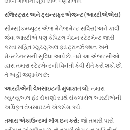
લાંબા ગાળાના મૂડી લાભ પણ મળશે.
રજિસ્ટ્રાર અને ટ્રાન્સફર એજન્ટ (આરટીએએસ)
સીમ્સ (કમ્પ્યુટર એજ મેનેજમેન્ટ સર્વિસ) અને કાર્વી
જેવા આરટીએ પણ કેપિટલ ગેઇન સ્ટેટમેન્ટ જારી
કરવા સહિત મ્યુચ્યુઅલ ફંડ ટ્રાન્ઝૅક્શન અને
મેઇન્ટેનન્સની સુવિધા આપે છે. તમે આ એજન્સીઓ
દ્વારા તમારા સ્ટેટમેન્ટની વિનંતી કેવી રીતે કરી શકો છો
તે અહીં જણાવેલ છે:
આરટીએની વેબસાઇટની મુલાકાત લો:
તમારા
મ્યુચ્યુઅલ ફંડ રોકાણો સાથે સંકળાયેલ આરટીએની
અધિકૃત વેબસાઇટને ઍક્સેસ કરો.
તમારા એકાઉન્ટમાં લૉગ ઇન કરો:
જો તમારી પાસે
વર્તમાન એકાઉન્ટ છે, તો તમારી લૉગ ઇન માહિતીનો