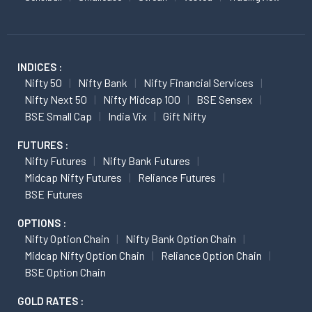
INDICES :
Nifty 50
Nifty Bank
Nifty Financial Services
Nifty Next 50
Nifty Midcap 100
BSE Sensex
BSE Small Cap
India Vix
Gift Nifty
FUTURES :
Nifty Futures
Nifty Bank Futures
Midcap Nifty Futures
Reliance Futures
BSE Futures
OPTIONS :
Nifty Option Chain
Nifty Bank Option Chain
Midcap Nifty Option Chain
Reliance Option Chain
BSE Option Chain
GOLD RATES :