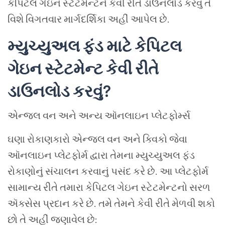
કેપિટલ ગેઇન સ્ટેટમેન્ટને કેવી રીતે ડાઉનલોડ કરવું તે
વિશે વિગતવાર માર્ગદર્શિકા અહીં આપેલ છે.
મ્યુચ્યુઅલ ફંડ માટે કેપિટલ
ગેઇન સ્ટેટમેન્ટ કેવી રીતે
ડાઉનલોડ કરવું?
એન્જલ વન અને અન્ય ઑનલાઇન પ્લેટફોર્મ્સ
ઘણા રોકાણકારો એન્જલ વન અને ક્વિકો જેવા
ઑનલાઇન પ્લેટફોર્મ દ્વારા તેમના મ્યુચ્યુઅલ ફંડ
રોકાણોનું સંચાલન કરવાનું પસંદ કરે છે. આ પ્લેટફોર્મ
સામાન્ય રીતે તમારા કેપિટલ ગેઇન સ્ટેટમેન્ટનો સરળ
ઍક્સેસ પ્રદાન કરે છે. તમે તેમને કેવી રીતે મેળવી શકો
છો તે અહીં જણાવેલ છે: