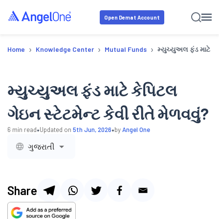
Open Demat Account
›
›
›
Home
Knowledge Center
Mutual Funds
મ્યુચ્યુઅલ ફંડ માટે કે
મ્યુચ્યુઅલ ફંડ માટે કેપિટલ
ગેઇન સ્ટેટમેન્ટ કેવી રીતે મેળવવું?
•
•
6
min read
Updated on
5th Jun, 2026
by
Angel One
ગુજરાતી
Share