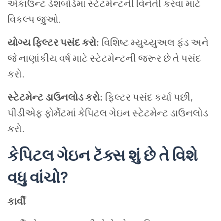
એકાઉન્ટ ડેશબોર્ડમાં સ્ટેટમેન્ટની વિનંતી કરવા માટે
વિકલ્પ જુઓ.
યોગ્ય ફિલ્ટર પસંદ કરો:
વિશિષ્ટ મ્યુચ્યુઅલ ફંડ અને
જે નાણાંકીય વર્ષ માટે સ્ટેટમેન્ટની જરૂર છે તે પસંદ
કરો.
સ્ટેટમેન્ટ ડાઉનલોડ કરો:
ફિલ્ટર પસંદ કર્યા પછી,
પીડીએફ ફોર્મેટમાં કેપિટલ ગેઇન સ્ટેટમેન્ટ ડાઉનલોડ
કરો.
કેપિટલ ગેઇન ટૅક્સ શું છે તે વિશે
વધુ વાંચો?
કાર્વી