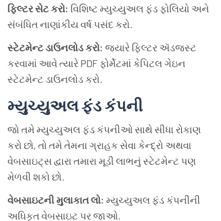
ફિલ્ટર સેટ કરો:
વિશિષ્ટ મ્યુચ્યુઅલ ફંડ ફોલિયો અને
સંબંધિત નાણાંકીય વર્ષ પસંદ કરો.
સ્ટેટમેન્ટ ડાઉનલોડ કરો:
જ્યારે ફિલ્ટર ઍડજસ્ટ
કરવામાં આવે ત્યારે PDF ફોર્મેટમાં કેપિટલ ગેઇન
સ્ટેટમેન્ટ ડાઉનલોડ કરો.
મ્યુચ્યુઅલ ફંડ કંપની
જો તમે મ્યુચ્યુઅલ ફંડ કંપનીઓ સાથે સીધા રોકાણ
કરો છો, તો તમે તેમના ગ્રાહક સેવા કેન્દ્રો અથવા
વેબસાઇટ્સ દ્વારા તમારા મૂડી લાભનું સ્ટેટમેન્ટ પણ
મેળવી શકો છો.
વેબસાઇટની મુલાકાત લો:
મ્યુચ્યુઅલ ફંડ કંપનીની
અધિકૃત વેબસાઇટ પર જાઓ.