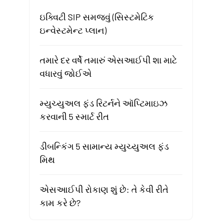
ઇક્વિટી SIP સમજવું (સિસ્ટમેટિક
ઇન્વેસ્ટમેન્ટ પ્લાન)
તમારે દર વર્ષે તમારું એસઆઈપી શા માટે
વધારવું જોઈએ
મ્યુચ્યુઅલ ફંડ રિટર્નને ઑપ્ટિમાઇઝ
કરવાની 5 સ્માર્ટ રીત
ડીબન્કિંગ 5 સામાન્ય મ્યુચ્યુઅલ ફંડ
મિથ
એસઆઈપી રોકાણ શું છે: તે કેવી રીતે
કામ કરે છે?