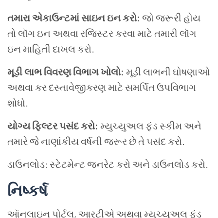
તમારા એકાઉન્ટમાં સાઇન ઇન કરો:
જો જરૂરી હોય
તો લૉગ ઇન અથવા રજિસ્ટર કરવા માટે તમારી લૉગ
ઇન માહિતી દાખલ કરો.
મૂડી લાભ વિવરણ વિભાગ ખોલો:
મૂડી લાભની ઘોષણાઓ
અથવા કર દસ્તાવેજીકરણ માટે સમર્પિત ઉપવિભાગ
શોધો.
યોગ્ય ફિલ્ટર પસંદ કરો:
મ્યુચ્યુઅલ ફંડ સ્કીમ અને
તમારે જે નાણાંકીય વર્ષની જરૂર છે તે પસંદ કરો.
ડાઉનલોડ: સ્ટેટમેન્ટ જનરેટ કરો અને ડાઉનલોડ કરો.
નિષ્કર્ષ
ઑનલાઇન પોર્ટલ, આરટીએ અથવા મ્યુચ્યુઅલ ફંડ