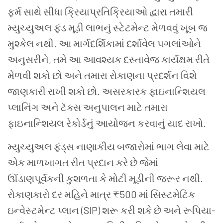
ફર્મ સાથે સીધા ક્રિયાપ્રતિક્રિયાઓ દ્વારા તમારી
મ્યુચ્યુઅલ ફંડ મૂડી લાભનું સ્ટેટમેન્ટ મેળવવું ખૂબ જ
મુશ્કેલ નથી. આ માર્ગદર્શિકામાં દર્શાવેલ પગલાંઓને
અનુસરીને, તમે આ આવશ્યક દસ્તાવેજ કાર્યક્ષમ રીતે
મેળવી શકો છો અને તમારા રોકાણના પ્રદર્શન વિશે
જાણકારી રાખી શકો છો. અસરકારક ફાઇનાન્શિયલ
પ્લાનિંગ અને ટૅક્સ અનુપાલન માટે તમારા
ફાઇનાન્શિયલ રેકોર્ડનું આયોજન કરવાનું યાદ રાખો.
મ્યુચ્યુઅલ ફંડ્સ નાણાકીય બજારોમાં ભાગ લેવા માટે
એક માળખાગત રીત પ્રદાન કરે છે જેમાં
ઊંડાણપૂર્વકની કુશળતા કે મોટી મૂડીની જરૂર નથી.
રોકાણકારો દર મહિને માત્ર ₹500 માં સિસ્ટમેટિક
ઇન્વેસ્ટમેન્ટ પ્લાન (SIP) શરૂ કરી શકે છે અને રૂપિયા-