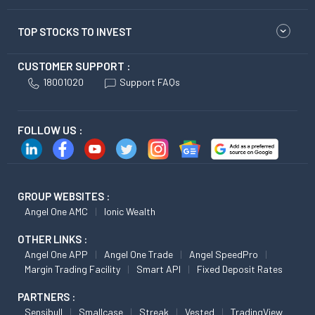
TOP STOCKS TO INVEST
CUSTOMER SUPPORT :
18001020
Support FAQs
FOLLOW US :
GROUP WEBSITES :
Angel One AMC
Ionic Wealth
OTHER LINKS :
Angel One APP
Angel One Trade
Angel SpeedPro
Margin Trading Facility
Smart API
Fixed Deposit Rates
PARTNERS :
Sensibull
Smallcase
Streak
Vested
TradingView