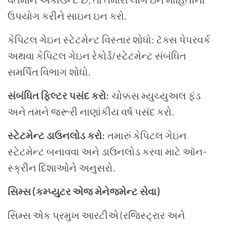
ઉપયોગ કરીને સાઇન ઇન કરો.
કેપિટલ ગેઇન સ્ટેટમેન્ટ વિસ્તાર શોધો: ટૅક્સ પેપરવર્ક
અથવા કેપિટલ ગેઇન રેકોર્ડ/સ્ટેટમેન્ટ સંબંધિત
સમર્પિત વિભાગ શોધો.
સંબંધિત ફિલ્ટર પસંદ કરો:
ચોક્કસ મ્યુચ્યુઅલ ફંડ
અને તમને જરૂરી નાણાંકીય વર્ષ પસંદ કરો.
સ્ટેટમેન્ટ ડાઉનલોડ કરો:
તમારું કેપિટલ ગેઇન
સ્ટેટમેન્ટ બનાવવા અને ડાઉનલોડ કરવા માટે ઑન-
સ્ક્રીન દિશાઓને અનુસરો.
સિમ્સ (કમ્પ્યુટર એજ મેનેજમેન્ટ સેવા)
સિમ્સ એક પ્રમુખ આરટીએ (રજિસ્ટ્રાર અને