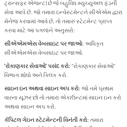
ટ્રાન્સફર એજન્ટ) છે જે બહુવિધ મ્યુચ્યુઅલ ફંડની
સેવા આપે છે. જો તમારા ઇન્વેસ્ટમેન્ટને સીએએમ દ્વારા
મેનેજ કરવામાં આવે છે, તો તમારું સ્ટેટમેન્ટ પ્રાપ્ત
કરવા માટે આ પગલાંને અનુસરો:
સીએએમએસ વેબસાઇટ પર જાઓ:
અધિકૃત
સીએએમએસ વેબસાઇટ પર જાઓ.
'રોકાણકાર સેવાઓ' પસંદ કરો:
"રોકાણકાર સેવાઓ"
વિભાગ શોધો અને ક્લિક કરો.
સાઇન ઇન અથવા સાઇન અપ કરો:
જો તમે પ્રથમ
વારના યૂઝર છો તો તમારા એકાઉન્ટમાં સાઇન ઇન કરો
અથવા સાઇન અપ કરો.
કૅપિટલ ગેઇન સ્ટેટમેન્ટની વિનંતી કરો:
તમારા