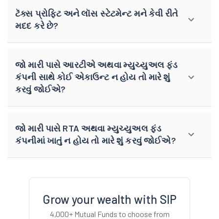
ટૅક્સ પ્રોફિટ અને લૉસ સ્ટેટમેન્ટ મને કેવી રીતે
મદદ કરે છે?
જો મારી પાસે આરટીએ અથવા મ્યુચ્યુઅલ ફંડ
કંપની સાથે કોઈ એકાઉન્ટ ન હોય તો મારે શું
કરવું જોઈએ?
જો મારી પાસે RTA અથવા મ્યુચ્યુઅલ ફંડ
કંપનીમાં ખાતું ન હોય તો મારે શું કરવું જોઈએ?
Grow your wealth with SIP
4,000+ Mutual Funds to choose from