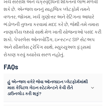
ખર્ચ સરેરાશ અને ચક્રવૃદ્ધિની શક્તિનો લાભ મેળવી
શકે છે. એન્જલ વનનું સાહજિક પ્લેટફોર્મ તમને
વળતર, જોખમ, ખર્ચ ગુણોત્તર અને રેટિંગના આધારે
ભંડોળની તુલના કરવામાં મદદ કરે છે, જેથી તમે તમારા
નાણાકીય લક્ષ્યો સાથે મેળ ખાતી યોજનાઓ પસંદ કરી
શકો. પેપરલેસ ઓનબોર્ડિંગ, ઇન્સ્ટન્ટ SIP સેટઅપ
અને સીમલેસ ટ્રેકિંગ સાથે, મ્યુચ્યુઅલ ફંડ્સમાં
રોકાણ કરવું ક્યારેય સરળ નહોતું.
FAQs
હું એન્જલ વગેરે જેવા ઑનલાઇન પ્લેટફોર્મમાંથી
મારા કેપિટલ ગેઇન સ્ટેટમેન્ટને કેવી રીતે
ડાઉનલોડ કરી શકું?