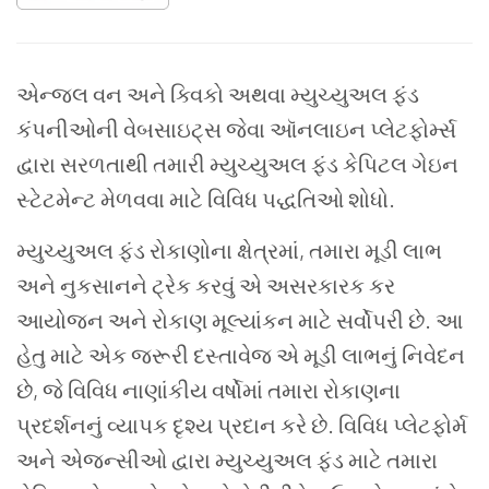
એન્જલ વન અને ક્વિકો અથવા મ્યુચ્યુઅલ ફંડ
કંપનીઓની વેબસાઇટ્સ જેવા ઑનલાઇન પ્લેટફોર્મ્સ
દ્વારા સરળતાથી તમારી મ્યુચ્યુઅલ ફંડ કેપિટલ ગેઇન
સ્ટેટમેન્ટ મેળવવા માટે વિવિધ પદ્ધતિઓ શોધો.
મ્યુચ્યુઅલ ફંડ રોકાણોના ક્ષેત્રમાં, તમારા મૂડી લાભ
અને નુકસાનને ટ્રેક કરવું એ અસરકારક કર
આયોજન અને રોકાણ મૂલ્યાંકન માટે સર્વોપરી છે. આ
હેતુ માટે એક જરૂરી દસ્તાવેજ એ મૂડી લાભનું નિવેદન
છે, જે વિવિધ નાણાંકીય વર્ષોમાં તમારા રોકાણના
પ્રદર્શનનું વ્યાપક દૃશ્ય પ્રદાન કરે છે. વિવિધ પ્લેટફોર્મ
અને એજન્સીઓ દ્વારા મ્યુચ્યુઅલ ફંડ માટે તમારા