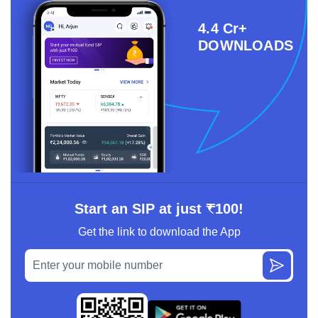
4.4 Cr+
DOWNLOADS
Start an SIP at just ₹100!
Get the link to download the App