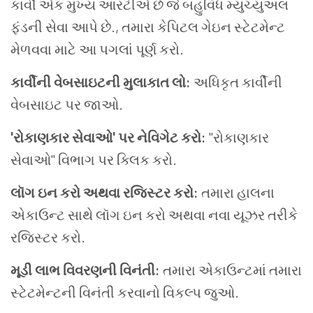
કાર્વી એક મુખ્ય આરટીએ છે જે બહુવિધ મ્યુચ્યુઅલ
ફંડની સેવા આપે છે., તમારા કેપિટલ ગેઇન સ્ટેટમેન્ટ
મેળવવા માટે આ પગલાં પૂર્ણ કરો.
કાર્વીની વેબસાઇટની મુલાકાત લો:
અધિકૃત કાર્વીની
વેબસાઇટ પર જાઓ.
'રોકાણકાર સેવાઓ' પર નેવિગેટ કરો:
"રોકાણકાર
સેવાઓ" વિભાગ પર ક્લિક કરો.
લૉગ ઇન કરો અથવા રજિસ્ટર કરો:
તમારા હાલના
એકાઉન્ટ સાથે લૉગ ઇન કરો અથવા નવા યૂઝર તરીકે
રજિસ્ટર કરો.
મૂડી લાભ વિવરણની વિનંતી:
તમારા એકાઉન્ટમાં તમારા
સ્ટેટમેન્ટની વિનંતી કરવાનો વિકલ્પ જુઓ.