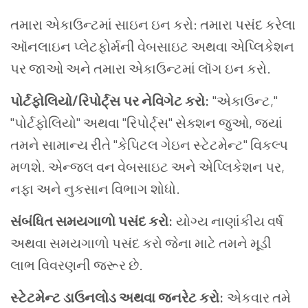
તમારા એકાઉન્ટમાં સાઇન ઇન કરો: તમારા પસંદ કરેલા
ઑનલાઇન પ્લેટફોર્મની વેબસાઇટ અથવા એપ્લિકેશન
પર જાઓ અને તમારા એકાઉન્ટમાં લૉગ ઇન કરો.
પોર્ટફોલિયો/રિપોર્ટ્સ પર નેવિગેટ કરો:
"એકાઉન્ટ,"
"પોર્ટફોલિયો" અથવા "રિપોર્ટ્સ" સેક્શન જુઓ, જ્યાં
તમને સામાન્ય રીતે "કેપિટલ ગેઇન સ્ટેટમેન્ટ" વિકલ્પ
મળશે. એન્જલ વન વેબસાઇટ અને એપ્લિકેશન પર,
નફા અને નુકસાન વિભાગ શોધો.
સંબંધિત સમયગાળો પસંદ કરો:
યોગ્ય નાણાંકીય વર્ષ
અથવા સમયગાળો પસંદ કરો જેના માટે તમને મૂડી
લાભ વિવરણની જરૂર છે.
સ્ટેટમેન્ટ ડાઉનલોડ અથવા જનરેટ કરો:
એકવાર તમે