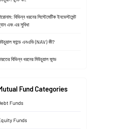
িরোনাম: বিভিন্ন ধরনের সিস্টেমেটিক ইনভেস্টমেন্ট
্ল্যান এবং এর সুবিধা
িউচুয়াল ফান্ডে এনএভি (NAV) কী?
ারতের বিভিন্ন ধরনের মিউচুয়াল ফান্ড
Mutual Fund Categories
Debt Funds
Equity Funds