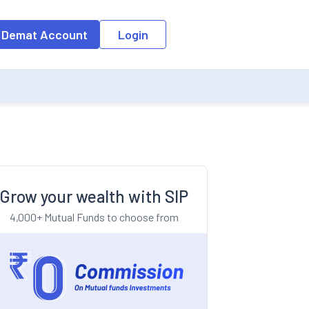
o the input field, the suggestion list will be updated as per the keyw
 Demat Account
Login
Grow your wealth with SIP
4,000+ Mutual Funds to choose from