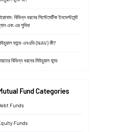
িরোনাম: বিভিন্ন ধরনের সিস্টেমেটিক ইনভেস্টমেন্ট
্ল্যান এবং এর সুবিধা
িউচুয়াল ফান্ডে এনএভি (NAV) কী?
ারতের বিভিন্ন ধরনের মিউচুয়াল ফান্ড
Mutual Fund Categories
Debt Funds
Equity Funds