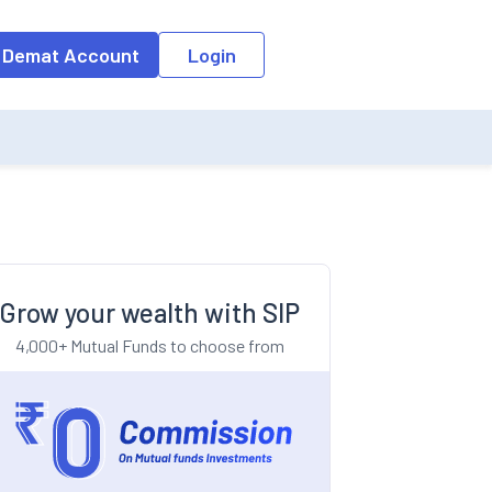
o the input field, the suggestion list will be updated as per the keyw
 Demat Account
Login
Grow your wealth with SIP
4,000+ Mutual Funds to choose from