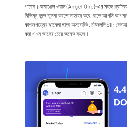
পারেন। অ্যাঞ্জেল ওয়ান (Angel One)-এর সহজ প্ল্যাটফর্ম 
বিভিন্ন ফান্ড তুলনা করতে সাহায্য করে, যাতে আপনি আপনার
কাগজপত্রের ঝামেলা ছাড়া অনবোর্ডিং, চটজলদি SIP সেটআপ এ
করা এখন আগের চেয়ে অনেক সহজ।
4.4
D