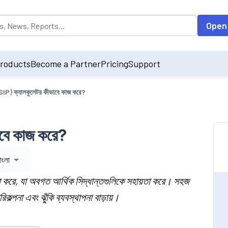
opulated by default on accessing the input field. On entering data int
Open
roducts
Become a Partner
Pricing
Support
IP) ক্যালকুলেটর কীভাবে কাজ করে?
বে কাজ করে?
াংলা
করে, যা অবগত আর্থিক সিদ্ধান্তগুলিকে সহায়তা করে। সহজ
ল্পনা এবং ঝুঁকি ব্যবস্থাপনা বাড়ায়।