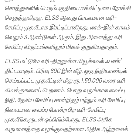
சொத்துகளில்
பெரும்பகுதியை
ஈக்விட்டியை
நோக்கி
செலுத்துகிறது
.
ELSS
ஆனது
பிரபலமான
வரி
-
சேமிப்பு
முதலீடாக
இரட்டிப்பாகிறது
,
லாக்
-
இன்
காலம்
வெறும்
3
ஆண்டுகள்
ஆகும்
,
இது
அனைத்து
வரி
சேமிப்பு
விருப்பங்களிலும்
மிகக்
குறுகியதாகும்
.
ELSS
மட்டுமே
வரி
-
திறனுள்ள
மியூச்சுவல்
ஃபண்ட்
திட்டமாகும்
.
பிரிவு
80C
இன்
கீழ்
,
ஒரு
நிதியாண்டில்
செய்யப்பட்ட
முதலீட்டின்
மீது
ரூ
.1,50,000
வரை
வரி
விலக்குகளைப்
பெறலாம்
.
பொது
வருங்கால
வைப்பு
நிதி
,
தேசிய
சேமிப்பு
சான்றிதழ்
மற்றும்
வரி
சேமிப்பு
நிலையான
வைப்பு
போன்ற
பிற
வரி
-
சேமிப்பு
முதலீடுகளுடன்
ஒப்பிடும்போது
, ELSS
அதிக
வருமானத்தை
வழங்குவதற்கான
அதிக
ஆற்றலைக்