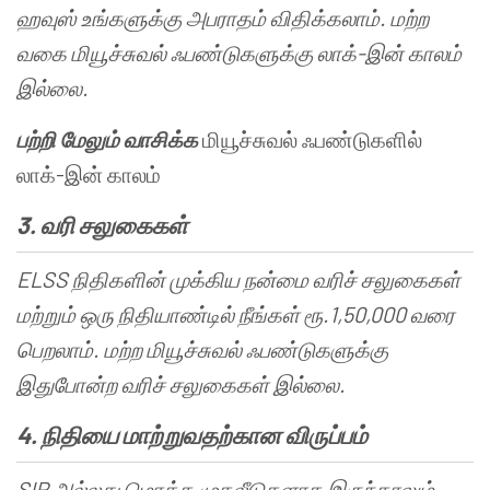
ஹவுஸ்
உங்களுக்கு
அபராதம்
விதிக்கலாம்
.
மற்ற
வகை
மியூச்சுவல்
ஃபண்டுகளுக்கு
லாக்
-
இன்
காலம்
இல்லை
.
பற்றி
மேலும்
வாசிக்க
மியூச்சுவல் ஃபண்டுகளில்
லாக்-இன் காலம்
3.
வரி
சலுகைகள்
ELSS
நிதிகளின்
முக்கிய
நன்மை
வரிச்
சலுகைகள்
மற்றும்
ஒரு
நிதியாண்டில்
நீங்கள்
ரூ
.1,50,000
வரை
பெறலாம்
.
மற்ற
மியூச்சுவல்
ஃபண்டுகளுக்கு
இதுபோன்ற
வரிச்
சலுகைகள்
இல்லை.
4.
நிதியை
மாற்றுவதற்கான
விருப்பம்
SIP
அல்லது
மொத்த
முதலீடுகளாக
இருந்தாலும்
,