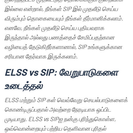
இல்லை
என்றால்
,
நீங்கள்
SIP
இல்
முதலீடு
செய்ய
விரும்பும்
தொகையையும்
நீங்கள்
தீர்மானிக்கலாம்
.
எனவே
,
நீங்கள்
முதலீடு
செய்ய
புதியவராக
இருந்தால்
அல்லது
பணத்தைச்
சேமிப்பதற்கான
வழியைத்
தேடுகிறீர்களானால்
, SIP
உங்களுக்கான
சரியான
தேர்வாக
இருக்கலாம்
.
ELSS vs SIP:
வேறுபாடுகளை
உடைத்தல்
ELSS
மற்றும்
SIP
கள்
வெவ்வேறு
செயல்பாடுகளைக்
கொண்டிருப்பதால்
அவற்றை
நேரடியாக
ஒப்பிட
முடியாது
. ELSS vs SIP
ஐ
நன்கு
புரிந்துகொள்ள
,
ஒவ்வொன்றையும்
பற்றிய
தெளிவான
புரிதல்