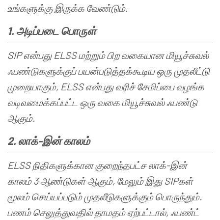
உங்களுக்கு
இருக்க
வேண்டும்
.
1.
அடிப்படை
பொருள்
SIP
என்பது
ELSS
மற்றும்
பிற
வகையான
மியூச்சுவல்
ஃபண்டுகளுக்குப்
பயன்படுத்தக்கூடிய
ஒரு
முதலீட்டு
முறையாகும்
, ELSS
என்பது
வரிச்
சேமிப்பை
வழங்க
வடிவமைக்கப்பட்ட
ஒரு
வகை
மியூச்சுவல்
ஃபண்டு
ஆகும்
.
2.
லாக்
-
இன்
காலம்
ELSS
நிதிகளுக்கான
குறைந்தபட்ச
லாக்
-
இன்
காலம்
3
ஆண்டுகள்
ஆகும்
,
மேலும்
இது
SIP
கள்
மூலம்
செய்யப்படும்
முதலீடுகளுக்கும்
பொருந்தும்
.
பணம்
செலுத்துவதில்
தாமதம்
ஏற்பட்டால்
,
ஃபண்ட்