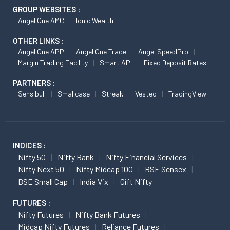
GROUP WEBSITES :
Angel One AMC
Ionic Wealth
OTHER LINKS :
Angel One APP
Angel One Trade
Angel SpeedPro
Margin Trading Facility
Smart API
Fixed Deposit Rates
PARTNERS :
Sensibull
Smallcase
Streak
Vested
TradingView
INDICES :
Nifty 50
Nifty Bank
Nifty Financial Services
Nifty Next 50
Nifty Midcap 100
BSE Sensex
BSE Small Cap
India Vix
Gift Nifty
FUTURES :
Nifty Futures
Nifty Bank Futures
Midcap Nifty Futures
Reliance Futures