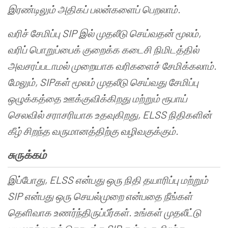
இரண்டிலும்
அதிகப்
பலன்களைப்
பெறலாம்
.
வரிச்
சேமிப்பு
SIP
இல்
முதலீடு
செய்வதன்
மூலம்
,
வரிப்
பொறுப்பைக்
குறைக்க
கடைசி
நிமிடத்தில்
அவசரப்படாமல்
முறையாக
வரிகளைச்
சேமிக்கலாம்
.
மேலும்
, SIP
கள்
மூலம்
முதலீடு
செய்வது
சேமிப்பு
ஒழுக்கத்தை
ஊக்குவிக்கிறது
மற்றும்
ரூபாய்
செலவில்
சராசரியாக
உதவுகிறது
, ELSS
நிதிகளின்
கீழ்
சிறந்த
வருமானத்திற்கு
வழிவகுக்கும்
.
சுருக்கம்
இப்போது
, ELSS
என்பது
ஒரு
நிதி
தயாரிப்பு
மற்றும்
SIP
என்பது
ஒரு
செயல்முறை
என்பதை
நீங்கள்
தெளிவாக
உணர்ந்திருப்பீர்கள்
.
உங்கள்
முதலீட்டு