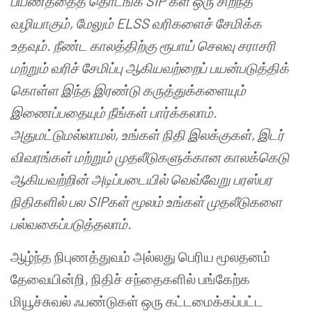
பயணத்தைத்
தொடங்க
SIP
கள்
ஒரு
சிறந்த
வழியாகும்
,
மேலும்
ELSS
வரிகளைச்
சேமிக்க
உதவும்
.
நீண்ட
காலத்திற்கு
ரூபாய்
செலவு
சராசரி
மற்றும்
வரிச்
சேமிப்பு
ஆகியவற்றைப்
பயன்படுத்திக்
கொள்ள
இந்த
இரண்டு
கருத்துக்களையும்
இணைப்பதையும்
நீங்கள்
பார்க்கலாம்
.
அதுமட்டுமல்லாமல்
,
உங்கள்
நிதி
இலக்குகள்
,
இடர்
விவரங்கள்
மற்றும்
முதலீடுகளுக்கான
காலக்கெடு
ஆகியவற்றின்
அடிப்படையில்
வெவ்வேறு
பரஸ்பர
நிதிகளில்
பல
SIP
கள்
மூலம்
உங்கள்
முதலீடுகளை
பல்வகைப்படுத்தலாம்
.
ஆழ்ந்த நிபுணத்துவம் அல்லது பெரிய மூலதனம்
தேவையின்றி, நிதிச் சந்தைகளில் பங்கேற்க
மியூச்சுவல் ஃபண்டுகள் ஒரு கட்டமைக்கப்பட்ட