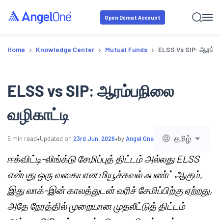
Open Demat Account
›
›
›
Home
Knowledge Center
Mutual Funds
ELSS Vs SIP: ஆரம்பந
ELSS vs SIP: ஆரம்பநிலை
வழிகாட்டி
•
•
தமிழ்
5
min read
Updated on
23rd Jun, 2026
by
Angel One
ஈக்விட்டி-லிங்க்டு சேமிப்புத் திட்டம் அல்லது ELSS
என்பது ஒரு வகையான மியூச்சுவல் ஃபண்ட் ஆகும்,
இது லாக்-இன் காலத்துடன் வரிச் சேமிப்பிற்கு ஏற்றது,
அதே நேரத்தில் முறையான முதலீட்டுத் திட்டம்