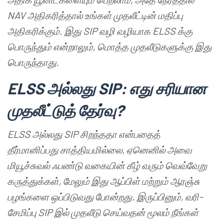
NAV
அதிகரித்தால்
உங்கள்
முதலீட்டின்
மதிப்பு
அதிகரிக்கும்
.
இது
SIP
வழி
வழியாக
ELSS
க்கு
பொருந்தும்
என்றாலும்
,
மொத்த
முதலீடுகளுக்கு
இது
பொருந்தாது
.
ELSS
அல்லது
SIP:
எது
சரியான
முதலீட்டுத்
தேர்வு
?
ELSS
அல்லது
SIP
சிறந்ததா
என்பதைத்
தீர்மானிப்பது
சாத்தியமில்லை
,
ஏனெனில்
அவை
மியூச்சுவல்
ஃபண்டு
வகையின்
கீழ்
வரும்
வெவ்வேறு
கருத்துக்கள்
,
மேலும்
இது
ஆப்பிள்
மற்றும்
ஆரஞ்சு
பழங்களை
ஒப்பிடுவது
போன்றது
.
இருப்பினும்
,
வரி
-
சேமிப்பு
SIP
இல்
முதலீடு
செய்வதன்
மூலம்
நீங்கள்