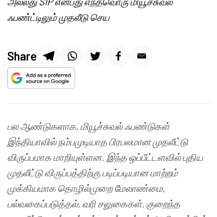
அல்லது SIP என்பது எந்தவொரு மியூச்சுவல்
ஃபண்ட்டிலும் முதலீடு செய
Share
பல
ஆண்டுகளாக
,
மியூச்சுவல் ஃபண்டுகள்
இந்தியாவில்
நம்பமுடியாத
பிரபலமான
முதலீட்டு
விருப்பமாக
மாறியுள்ளன
.
இந்த
ஒப்பீட்டளவில்
புதிய
முதலீட்டு
விருப்பத்திற்கு
படிப்படியான
மாற்றம்
முக்கியமாக
தொழில்முறை
மேலாண்மை
,
பல்வகைப்படுத்தல்
,
வரி
சலுகைகள்
,
குறைந்த