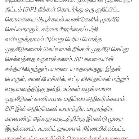
திட்டம்
(SIP),
நீங்கள்
தொடர்ந்து
ஒரு
குறிப்பிட்ட
தொகையை
மியூச்சுவல்
ஃபண்டுகளில்
முதலீடு
செய்வதாகும்
.
சந்தை
நேரத்தைப்
பற்றி
வலியுறுத்தாமல்
அல்லது
பெரிய
மொத்த
முதலீடுகளைச்
செய்யாமல்
நீங்கள்
முதலீடு
செய்து
செல்வத்தை
உருவாக்கலாம்
.
SIP
கலவையின்
சக்தியிலிருந்தும்
பயனடைய
உதவுகிறது
.
இதன்
பொருள்
,
காலப்போக்கில்
,
வட்டி
விகிதங்கள்
மற்றும்
வருமானத்திற்கு
நன்றி
,
உங்கள்
வழக்கமான
முதலீடுகள்
கணிசமாக
மதிப்பை
அதிகரிக்கலாம்
.
SIP
இன்
அதிர்வெண்
வாராந்திர
,
மாதாந்திர
,
காலாண்டு
அல்லது
வருடத்திற்கு
இரண்டு
முறை
இருக்கலாம்
.
ஃபண்ட்
ஹவுஸால்
நிர்ணயிக்கப்பட்ட
குறைந்தபட்ச
முதலீட்டுத்
தொகைக்குக்
குறைவாக