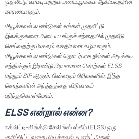
முதலீட்டு
வரம்பு
மற்றும்
பணப்புழக்கம்
ஆகியவற்றின்
காரணமாகும்
.
மியூச்சுவல் ஃபண்டுகள்
உங்கள்
முதலீட்டு
இலக்குகளை
அடைய
பங்குச்
சந்தையில்
முதலீடு
செய்வதற்கு
மிகவும்
வசதியான
வழியாகும்
.
மியூச்சுவல் ஃபண்டுகள்
தொடர்பாக
நீங்கள்
அடிக்கடி
சந்திக்கும்
இரண்டு
பிரபலமான
சொற்கள்
ELSS
மற்றும்
SIP
ஆகும்
.
பின்வரும்
பிரிவுகளில்
,
இந்த
சொற்களின்
அர்த்தத்தை
விரிவாகப்
புரிந்துகொள்வோம்
.
ELSS
என்றால்
என்ன
?
ஈக்விட்டி-லிங்க்டு சேவிங்ஸ் ஸ்கீம் (ELSS)
ஒரு
குறிப்பிட்ட
வகை
மியூச்சுவல்
ஃபண்ட்
அதன்