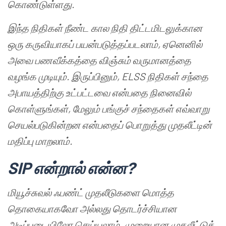
கொண்டுள்ளது
.
இந்த
நிதிகள்
நீண்ட
கால
நிதி
திட்டமிடலுக்கான
ஒரு
கருவியாகப்
பயன்படுத்தப்படலாம்
,
ஏனெனில்
அவை
பணவீக்கத்தை
விஞ்சும்
வருமானத்தை
வழங்க
முடியும்.
இருப்பினும்
, ELSS
நிதிகள்
சந்தை
அபாயத்திற்கு
உட்பட்டவை
என்பதை
நினைவில்
கொள்ளுங்கள்
,
மேலும்
பங்குச்
சந்தைகள்
எவ்வாறு
செயல்படுகின்றன
என்பதைப்
பொறுத்து
முதலீட்டின்
மதிப்பு
மாறலாம்
.
SIP
என்றால்
என்ன
?
மியூச்சுவல்
ஃபண்ட்
முதலீடுகளை
மொத்த
தொகையாகவோ
அல்லது
தொடர்ச்சியான
அடிப்படையிலோ
செய்யலாம்
.
முறையான
முதலீட்டுத்