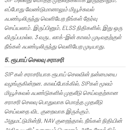
எப்போது
வேண்டுமானாலும்
மியூச்சுவல்
ஃபண்டிலிருந்து
வெளியேற
நீங்கள்
தேர்வு
செய்யலாம்
.
இருப்பினும்
, ELSS
நிதிகளில்
,
இது
ஒரு
விருப்பமல்ல
. 3
வருட
லாக்
-
இன்
காலம்
முடிவதற்குள்
நீங்கள்
ஃபண்டிலிருந்து
வெளியேற
முடியாது
.
5.
ரூபாய்
செலவு
சராசரி
SIP
கள்
சராசரியாக
ரூபாய்
செலவின்
நன்மையை
வழங்குகின்றன
.
காலப்போக்கில்
, SIP
கள்
மூலம்
மியூச்சுவல்
ஃபண்டுகளில்
முதலீடு
செய்வதற்கான
சராசரி
செலவு
பொதுவாக
மொத்த
முதலீடு
செய்வதை
விட
குறைவாக
இருக்கும்
.
அதுமட்டுமின்றி
, NAV
குறைந்தால்
,
நீங்கள்
நிதியின்
அதிக
யூனிட்களையும்
பெறலாம்
,
அதே
நேரத்தில்