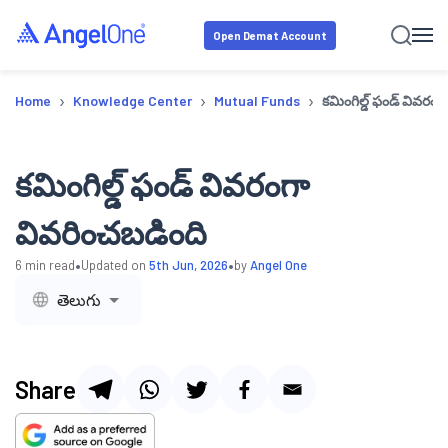
Open Demat Account
›
›
›
Home
Knowledge Center
Mutual Funds
కమింగిల్డ్ ఫండ్ వివరం
కమింగిల్డ్ ఫండ్ వివరంగా
వివరించబడింది
•
•
6
min read
Updated on
5th Jun, 2026
by
Angel One
తెలుగు
Share