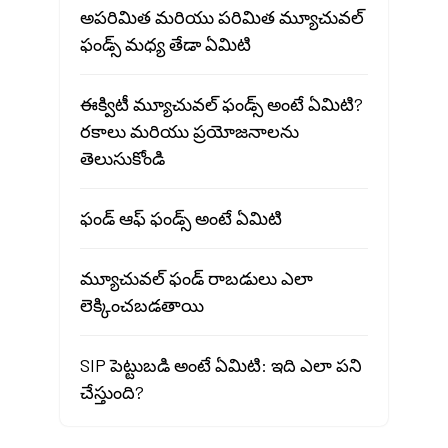
అపరిమిత మరియు పరిమిత మ్యూచువల్
ఫండ్స్ మధ్య తేడా ఏమిటి
ఈక్విటీ మ్యూచువల్ ఫండ్స్ అంటే ఏమిటి?
రకాలు మరియు ప్రయోజనాలను
తెలుసుకోండి
ఫండ్ ఆఫ్ ఫండ్స్ అంటే ఏమిటి
మ్యూచువల్ ఫండ్ రాబడులు ఎలా
లెక్కించబడతాయి
SIP పెట్టుబడి అంటే ఏమిటి: ఇది ఎలా పని
చేస్తుంది?