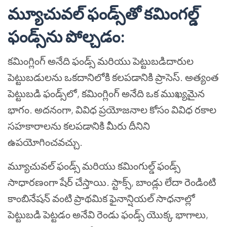
మ్యూచువల్ ఫండ్స్‌తో కమింగల్డ్
ఫండ్స్‌ను పోల్చడం
:
కమింగ్లింగ్ అనేది ఫండ్స్ మరియు పెట్టుబడిదారుల
పెట్టుబడులను ఒకదానిలోకి కలపడానికి ప్రాసెస్. అత్యంత
పెట్టుబడి ఫండ్స్‌లో, కమింగ్లింగ్ అనేది ఒక ముఖ్యమైన
భాగం. అదనంగా, వివిధ ప్రయోజనాల కోసం వివిధ రకాల
సహకారాలను కలపడానికి మీరు దీనిని
ఉపయోగించవచ్చు.
మ్యూచువల్ ఫండ్స్ మరియు కమింగుల్డ్ ఫండ్స్
సాధారణంగా షేర్ చేస్తాయి. స్టాక్స్, బాండ్లు లేదా రెండింటి
కాంబినేషన్ వంటి ప్రాథమిక ఫైనాన్షియల్ సాధనాల్లో
పెట్టుబడి పెట్టడం అనేవి రెండు ఫండ్స్ యొక్క భాగాలు,