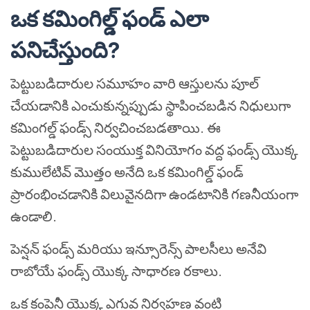
ఒక కమింగిల్డ్ ఫండ్ ఎలా
పనిచేస్తుంది
?
పెట్టుబడిదారుల సమూహం వారి ఆస్తులను పూల్
చేయడానికి ఎంచుకున్నప్పుడు స్థాపించబడిన నిధులుగా
కమింగల్డ్ ఫండ్స్ నిర్వచించబడతాయి. ఈ
పెట్టుబడిదారుల సంయుక్త వినియోగం వద్ద ఫండ్స్ యొక్క
కుములేటివ్ మొత్తం అనేది ఒక కమింగిల్డ్ ఫండ్
ప్రారంభించడానికి విలువైనదిగా ఉండటానికి గణనీయంగా
ఉండాలి.
పెన్షన్ ఫండ్స్ మరియు ఇన్సూరెన్స్ పాలసీలు అనేవి
రాబోయే ఫండ్స్ యొక్క సాధారణ రకాలు.
ఒక కంపెనీ యొక్క ఎగువ నిర్వహణ వంటి