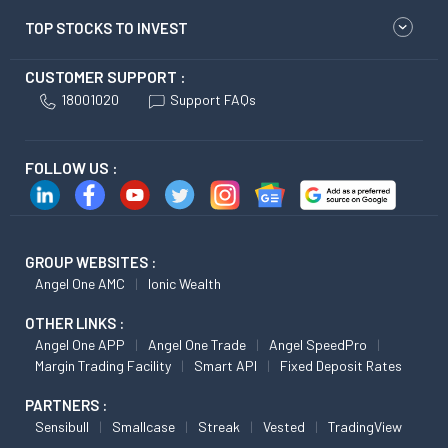
TOP STOCKS TO INVEST
CUSTOMER SUPPORT :
18001020
Support FAQs
FOLLOW US :
GROUP WEBSITES :
Angel One AMC
Ionic Wealth
OTHER LINKS :
Angel One APP
Angel One Trade
Angel SpeedPro
Margin Trading Facility
Smart API
Fixed Deposit Rates
PARTNERS :
Sensibull
Smallcase
Streak
Vested
TradingView