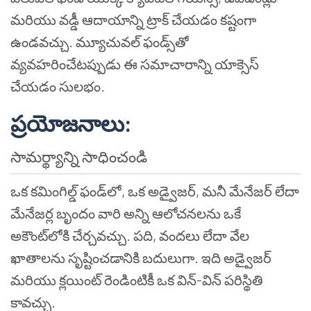
మరియు వడ్డీ ఆదాయాన్ని ట్రాక్ చేయడం కష్టంగా
ఉండవచ్చు. మ్యూచువల్ ఫండ్స్‌తో
వ్యవహరించేటప్పుడు ఈ సమాచారాన్ని యాక్సెస్
చేయడం సులభం.
ప్రయోజనాలు
:
సామర్థ్యాన్ని సాధించండి
ఒక కమింగిల్డ్ ఫండ్‌లో, ఒక అడ్వైజర్, మనీ మేనేజర్ లేదా
మేనేజర్ల బృందం వారి అన్ని ఆలోచనలను ఒకే
అకౌంట్‌లోకి చేర్చవచ్చు. పది, వందలు లేదా వేల
ఖాతాలను సృష్టించడానికి బదులుగా. ఇది అడ్వైజర్
మరియు క్లయింట్ రెండింటికీ ఒక విన్-విన్ పరిస్థితి
కావచ్చు.