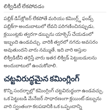
లిక్విడిటీ లేకపోవడం
పబ్లిక్ డిస్‌క్లోజర్ లేకపోతే మరియు కమింగ్ల్డ్ ఫండ్స్
పబ్లిక్‌గా అందుబాటులో లేవని పరిగణించినప్పుడు,
క్లయింట్లకు త్వరగా డబ్బును యాక్సెస్ చేయడంలో
ఇబ్బంది ఉండవచ్చు. వారికి త్వరలో నగదు అవసరం
అవుతుందని వారు నమ్ముతే, ఇది వారి ఆస్తుల
లిక్విడిటీని తగ్గిస్తే వారు ఇతర లిక్విడ్ పెట్టుబడులను
అందుబాటులో ఉంచుకోవాలి.
చట్టవిరుద్ధమైన కమింగ్లింగ్
కొన్ని సందర్భాల్లో కమింగ్లింగ్ చట్టవిరుద్ధంగా ఉండవచ్చు.
ఒక పెట్టుబడి మేనేజర్ సాధారణంగా క్లయింట్ డబ్బును
వారి స్వంతంగా కలపడానికి ఒక ఒప్పందాన్ని