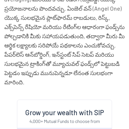
ప్రయోజనాలను పొందవచ్చు. ఏంజెల్ వన్ (Angel One)
యొక్క సులభమైన ప్లాట్‌ఫారమ్ రాబడులు, రిస్క్,
ఎక్స్‌పెన్స్ రేషియో మరియు రేటింగ్‌ల ఆధారంగా ఫండ్స్‌ను
పోల్చడానికి మీకు సహాయపడుతుంది, తద్వారా మీరు మీ
ఆర్థిక లక్ష్యాలకు సరిపోయే పథకాలను ఎంచుకోవచ్చు.
పేపర్‌లెస్ ఆన్‌బోర్డింగ్, ఇన్‌స్టంట్ సిప్ సెటప్ మరియు
సులభమైన ట్రాకింగ్‌తో మ్యూచువల్ ఫండ్స్‌లో పెట్టుబడి
పెట్టడం ఇప్పుడు మునుపెన్నడూ లేనంత సులభంగా
మారింది.
Grow your wealth with SIP
4,000+ Mutual Funds to choose from