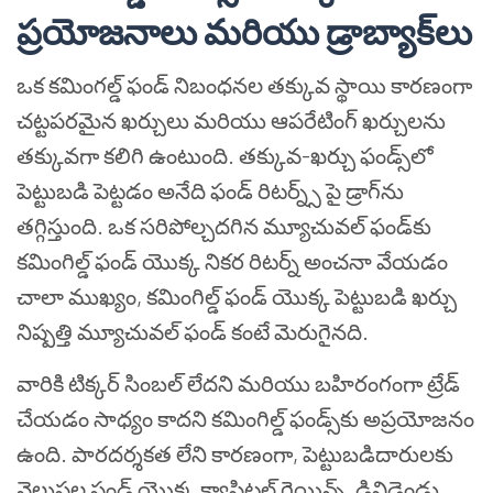
ప్రయోజనాలు మరియు డ్రాబ్యాక్‌లు
ఒక కమింగల్డ్ ఫండ్ నిబంధనల తక్కువ స్థాయి కారణంగా
చట్టపరమైన ఖర్చులు మరియు ఆపరేటింగ్ ఖర్చులను
తక్కువగా కలిగి ఉంటుంది. తక్కువ-ఖర్చు ఫండ్స్‌లో
పెట్టుబడి పెట్టడం అనేది ఫండ్ రిటర్న్స్ పై డ్రాగ్‌ను
తగ్గిస్తుంది. ఒక సరిపోల్చదగిన మ్యూచువల్ ఫండ్‌కు
కమింగిల్డ్ ఫండ్ యొక్క నికర రిటర్న్ అంచనా వేయడం
చాలా ముఖ్యం, కమింగిల్డ్ ఫండ్ యొక్క పెట్టుబడి ఖర్చు
నిష్పత్తి మ్యూచువల్ ఫండ్ కంటే మెరుగైనది.
వారికి టిక్కర్ సింబల్ లేదని మరియు బహిరంగంగా ట్రేడ్
చేయడం సాధ్యం కాదని కమింగిల్డ్ ఫండ్స్‌కు అప్రయోజనం
ఉంది. పారదర్శకత లేని కారణంగా, పెట్టుబడిదారులకు
వెలుపల ఫండ్ యొక్క క్యాపిటల్ గెయిన్స్, డివిడెండ్లు