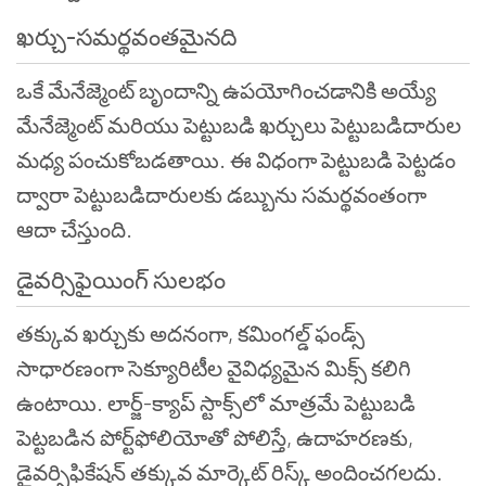
ఖర్చు-సమర్థవంతమైనది
ఒకే మేనేజ్మెంట్ బృందాన్ని ఉపయోగించడానికి అయ్యే
మేనేజ్మెంట్ మరియు పెట్టుబడి ఖర్చులు పెట్టుబడిదారుల
మధ్య పంచుకోబడతాయి. ఈ విధంగా పెట్టుబడి పెట్టడం
ద్వారా పెట్టుబడిదారులకు డబ్బును సమర్థవంతంగా
ఆదా చేస్తుంది.
డైవర్సిఫైయింగ్ సులభం
తక్కువ ఖర్చుకు అదనంగా, కమింగల్డ్ ఫండ్స్
సాధారణంగా సెక్యూరిటీల వైవిధ్యమైన మిక్స్ కలిగి
ఉంటాయి. లార్జ్-క్యాప్ స్టాక్స్‌లో మాత్రమే పెట్టుబడి
పెట్టబడిన పోర్ట్‌ఫోలియోతో పోలిస్తే, ఉదాహరణకు,
డైవర్సిఫికేషన్ తక్కువ మార్కెట్ రిస్క్ అందించగలదు.