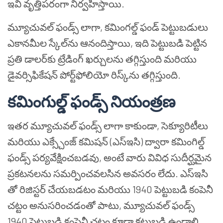
ఇవి వృత్తిపరంగా నిర్వహిస్తాయి.
మ్యూచువల్ ఫండ్స్ లాగా, కమింగల్డ్ ఫండ్ పెట్టుబడులు
ఎకానమీల స్కేల్‌ను ఆనందిస్తాయి, ఇది పెట్టుబడి పెట్టిన
ప్రతి డాలర్‌కు ట్రేడింగ్ ఖర్చులను తగ్గిస్తుంది మరియు
డైవర్సిఫికేషన్ పోర్ట్‌ఫోలియో రిస్క్‌ను తగ్గిస్తుంది.
కమింగుల్డ్ ఫండ్స్ నియంత్రణ
ఇతర మ్యూచువల్ ఫండ్స్ లాగా కాకుండా, సెక్యూరిటీలు
మరియు ఎక్స్చేంజ్ కమిషన్ (ఎస్ఇసి) ద్వారా కమింగిల్డ్
ఫండ్స్ పర్యవేక్షించబడవు, అంటే వారు వివిధ సుదీర్ఘమైన
ప్రకటనలను సమర్పించవలసిన అవసరం లేదు. ఎస్ఇసి
తో రిజిస్టర్ చేయబడటం మరియు 1940 పెట్టుబడి కంపెనీ
చట్టం అనుసరించడంతో పాటు, మ్యూచువల్ ఫండ్స్
1940 పెట్టుబడి కంపెనీ చట్టం కూడా కట్టుబడి ఉండాలి.