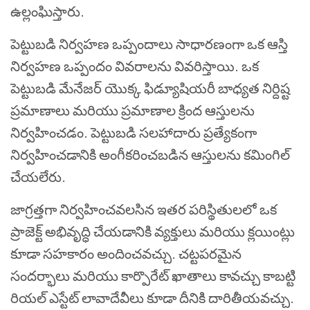
ఉల్లంఘిస్తారు.
పెట్టుబడి నిర్వహణ ఒప్పందాలు సాధారణంగా ఒక ఆస్తి
నిర్వహణ ఒప్పందం వివరాలను వివరిస్తాయి. ఒక
పెట్టుబడి మేనేజర్ యొక్క ఫిడ్యూషియరీ బాధ్యత నిర్దిష్ట
ప్రమాణాలు మరియు ప్రమాణాల క్రింద ఆస్తులను
నిర్వహించడం. పెట్టుబడి సలహాదారు ప్రత్యేకంగా
నిర్వహించడానికి అంగీకరించబడిన ఆస్తులను కమింగిల్
చేయలేరు.
జాగ్రత్తగా నిర్వహించవలసిన ఇతర పరిస్థితులలో ఒక
ప్రాజెక్ట్ అభివృద్ధి చేయడానికి వ్యక్తులు మరియు క్లయింట్లు
కూడా సహకారం అందించవచ్చు. చట్టపరమైన
సందర్భాలు మరియు కార్పొరేట్ ఖాతాలు కావచ్చు కాబట్టి
రియల్ ఎస్టేట్ లావాదేవీలు కూడా దీనికి దారితీయవచ్చు.