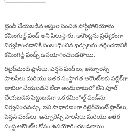
బ్లెండ్ చేయబడిన ఆస్తుల సంచిత పోర్ట్‌ఫోలియోను
కమింగుల్డ్ ఫండ్ అని పిలుస్తారు. అకౌంట్లను ప్రత్యేకంగా
నిర్వహించడానికి సంబంధించిన ఖర్చులను తగ్గించడానికి
కమింగిల్డ్ ఫండ్స్ ఉపయోగించబడతాయి.
రిటైర్‌మెంట్ ప్లాన్‌లు, పెన్షన్ ఫండ్‌లు, ఇన్సూరెన్స్
పాలసీలు మరియు ఇతర సంస్థాగత అకౌంట్‌లకు పబ్లిక్‌గా
జాబితా చేయబడని లేదా అందుబాటులో లేని పూల్
చేయబడిన పెట్టుబడిగా ఒక కమింగిల్డ్ ఫండ్‌ను
నిర్వచించవచ్చు. ఇవి సాధారణంగా రిటైర్‌మెంట్ ప్లాన్‌లు,
పెన్షన్ ఫండ్‌లు, ఇన్సూరెన్స్ పాలసీలు మరియు ఇతర
సంస్థ అకౌంట్‌ల కోసం ఉపయోగించబడతాయి.