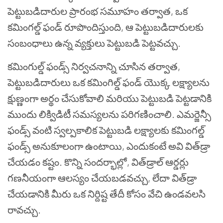
పెట్టుబడిదారుల ప్రారంభ సమూహం తర్వాత, ఒక
కమింగల్డ్ ఫండ్ రూపొందిస్తుంది, ఆ పెట్టుబడిదారులకు
సంబంధాలు ఉన్న వ్యక్తులు పెట్టుబడి పెట్టవచ్చు.
కమింగుల్డ్ ఫండ్స్ నిర్వచనాన్ని చూసిన తర్వాత,
పెట్టుబడిదారులు ఒక కమింగిల్డ్ ఫండ్ యొక్క లక్ష్యాలను
క్షుణ్ణంగా అర్థం చేసుకోవాలి మరియు పెట్టుబడి పెట్టడానికి
ముందు లిక్విడిటీ సమస్యలను పరిగణించాలి. ఎమర్జెన్సీ
ఫండ్స్ వంటి స్వల్పకాలిక పెట్టుబడి లక్ష్యాలకు కమింగల్డ్
ఫండ్స్ అనుకూలంగా ఉంటాయి, ఎందుకంటే అవి విత్‍డ్రా
చేయడం కష్టం. కొన్ని సందర్భాల్లో, విత్‍డ్రాల్ ఆర్డర్లు
గణనీయంగా ఆలస్యం చేయబడవచ్చు, లేదా విత్‍డ్రా
చేయడానికి మీరు ఒక నిర్దిష్ట తేదీ కోసం వేచి ఉండవలసి
రావచ్చు.