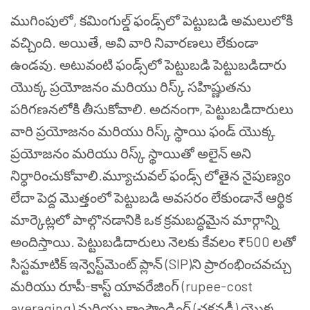
ముగింపులో, కమింగుల్డ్ ఫండ్స్‌లో పెట్టుబడి అమలులోకి
వచ్చింది. అయితే, అవి వారి నివారణలు లేకుండా
ఉండవు. అటువంటి ఫండ్స్‌లో పెట్టుబడి పెట్టుబడిదారు
యొక్క ప్రయోజనం మరియు రిస్క్ సహిష్ణుతను
పరిగణనలోకి తీసుకోవాలి. అదనంగా, పెట్టుబడిదారులు
వారి ప్రయోజనం మరియు రిస్క్ స్థాయి ఫండ్ యొక్క
ప్రయోజనం మరియు రిస్క్ స్థాయితో అలైన్ అని
నిర్ధారించుకోవాలి.
మ్యూచువల్ ఫండ్స్ లోతైన నైపుణ్యం
లేదా పెద్ద మొత్తంలో పెట్టుబడి అవసరం లేకుండానే ఆర్థిక
మార్కెట్లలో పాల్గొనడానికి ఒక క్రమబద్ధమైన మార్గాన్ని
అందిస్తాయి. పెట్టుబడిదారులు నెలకు కేవలం ₹500 లతో
సిస్టమాటిక్ ఇన్వెస్ట్‌మెంట్ ప్లాన్ (SIP)ని ప్రారంభించవచ్చు
మరియు రూపీ-కాస్ట్ యావరేజింగ్ (rupee-cost
averaging) మరియు కాంపౌండింగ్ (చక్రవడ్డీ) యొక్క