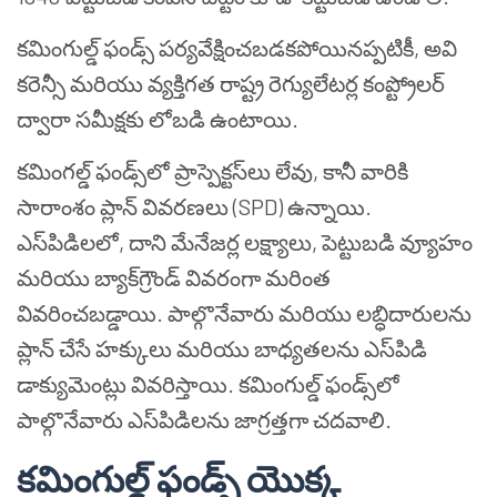
కమింగుల్డ్ ఫండ్స్ పర్యవేక్షించబడకపోయినప్పటికీ, అవి
కరెన్సీ మరియు వ్యక్తిగత రాష్ట్ర రెగ్యులేటర్ల కంప్ట్రోలర్
ద్వారా సమీక్షకు లోబడి ఉంటాయి.
కమింగల్డ్ ఫండ్స్‌లో ప్రాస్పెక్టస్‌లు లేవు, కానీ వారికి
సారాంశం ప్లాన్ వివరణలు (SPD) ఉన్నాయి.
ఎస్‌పిడిలలో, దాని మేనేజర్ల లక్ష్యాలు, పెట్టుబడి వ్యూహం
మరియు బ్యాక్‌గ్రౌండ్ వివరంగా మరింత
వివరించబడ్డాయి. పాల్గొనేవారు మరియు లబ్ధిదారులను
ప్లాన్ చేసే హక్కులు మరియు బాధ్యతలను ఎస్‌పిడి
డాక్యుమెంట్లు వివరిస్తాయి. కమింగుల్డ్ ఫండ్స్‌లో
పాల్గొనేవారు ఎస్‌పిడిలను జాగ్రత్తగా చదవాలి.
కమింగుల్డ్ ఫండ్స్ యొక్క