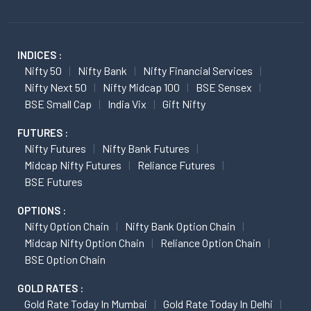
INDICES :
Nifty 50
Nifty Bank
Nifty Financial Services
Nifty Next 50
Nifty Midcap 100
BSE Sensex
BSE Small Cap
India Vix
Gift Nifty
FUTURES :
Nifty Futures
Nifty Bank Futures
Midcap Nifty Futures
Reliance Futures
BSE Futures
OPTIONS :
Nifty Option Chain
Nifty Bank Option Chain
Midcap Nifty Option Chain
Reliance Option Chain
BSE Option Chain
GOLD RATES :
Gold Rate Today In Mumbai
Gold Rate Today In Delhi