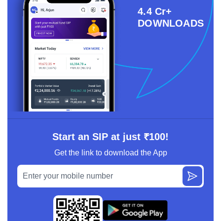
4.4 Cr+
DOWNLOADS
Start an SIP at just ₹100!
Get the link to download the App