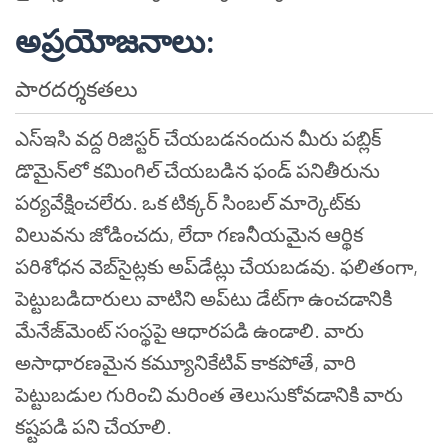
అప్రయోజనాలు
:
పారదర్శకతలు
ఎస్ఇసి వద్ద రిజిస్టర్ చేయబడనందున మీరు పబ్లిక్
డొమైన్‌లో కమింగిల్ చేయబడిన ఫండ్ పనితీరును
పర్యవేక్షించలేరు. ఒక టిక్కర్ సింబల్ మార్కెట్‌కు
విలువను జోడించదు, లేదా గణనీయమైన ఆర్థిక
పరిశోధన వెబ్‌సైట్లకు అప్‌డేట్లు చేయబడవు. ఫలితంగా,
పెట్టుబడిదారులు వాటిని అప్‌టు డేట్‌గా ఉంచడానికి
మేనేజ్‌మెంట్ సంస్థపై ఆధారపడి ఉండాలి. వారు
అసాధారణమైన కమ్యూనికేటివ్ కాకపోతే, వారి
పెట్టుబడుల గురించి మరింత తెలుసుకోవడానికి వారు
కష్టపడి పని చేయాలి.