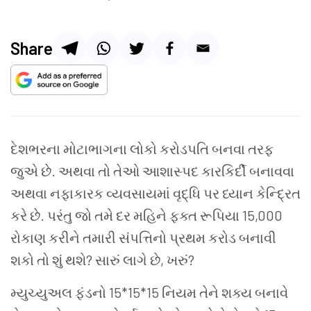
Share
દેશભરના મોટાભાગના લોકો કરોડપતિ બનવા તરફ
જુએ છે. અથવા તો તેઓ આશાસ્પદ કારકિર્દી બનાવવા
અથવા નફાકારક વ્યવસાયમાં વૃદ્ધિ પર ધ્યાન કેન્દ્રિત
કરે છે. પરંતુ જો તમે દર મહિને ફક્ત રૂપિયા 15,000
રોકાણ કરીને તમારી સંપત્તિનો પ્રથમ કરોડ બનાવી
શકો તો શું થશે? સારું લાગે છે, ખરું?
મ્યુચ્યુઅલ ફંડનો 15*15*15 નિયમ તેને શક્ય બનાવે