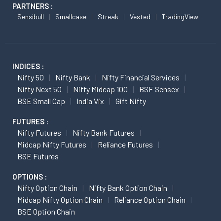
PARTNERS :
Sensibull
Smallcase
Streak
Vested
TradingView
INDICES :
Nifty 50
Nifty Bank
Nifty Financial Services
Nifty Next 50
Nifty Midcap 100
BSE Sensex
BSE Small Cap
India Vix
Gift Nifty
FUTURES :
Nifty Futures
Nifty Bank Futures
Midcap Nifty Futures
Reliance Futures
BSE Futures
OPTIONS :
Nifty Option Chain
Nifty Bank Option Chain
Midcap Nifty Option Chain
Reliance Option Chain
BSE Option Chain