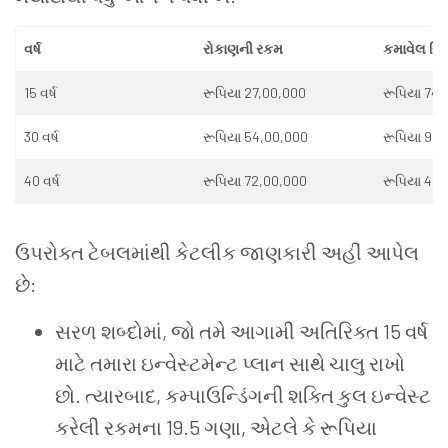
વર્ષ
રોકાણની રકમ
કમાવેલ રિટર
15 વર્ષ
રૂપિયા 27,00,000
રૂપિયા 74,
30 વર્ષ
રૂપિયા 54,00,000
રૂપિયા 9,9
40 વર્ષ
રૂપિયા 72,00,000
રૂપિયા 46,
ઉપરોક્ત ટેબલમાંથી કેટલીક જાણકારી અહીં આપેલ
છે:
સરળ શબ્દોમાં, જો તમે આગામી અતિરિક્ત 15 વર્ષ
માટે તમારા ઇન્વેસ્ટમેન્ટ પ્લાન સાથે ચાલુ રાખો
છો. ત્યારબાદ, કમ્પાઉન્ડિંગની શક્તિ કુલ ઇન્વેસ્ટ
કરેલી રકમના 19.5 ગણા, એટલે કે રૂપિયા