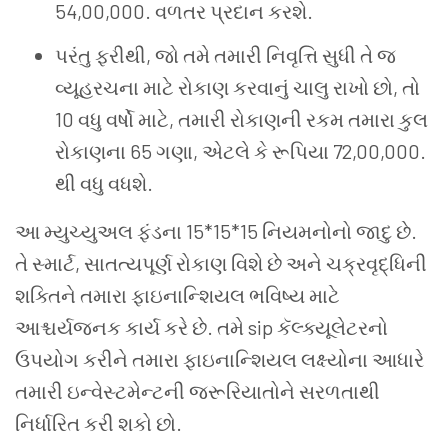
54,00,000. વળતર પ્રદાન કરશે.
પરંતુ ફરીથી, જો તમે તમારી નિવૃત્તિ સુધી તે જ
વ્યૂહરચના માટે રોકાણ કરવાનું ચાલુ રાખો છો, તો
10 વધુ વર્ષો માટે, તમારી રોકાણની રકમ તમારા કુલ
રોકાણના 65 ગણા, એટલે કે રૂપિયા 72,00,000.
થી વધુ વધશે.
આ મ્યુચ્યુઅલ ફંડના 15*15*15 નિયમનોનો જાદુ છે.
તે સ્માર્ટ, સાતત્યપૂર્ણ રોકાણ વિશે છે અને ચક્રવૃદ્ધિની
શક્તિને તમારા ફાઇનાન્શિયલ ભવિષ્ય માટે
આશ્ચર્યજનક કાર્ય કરે છે. તમે sip કૅલ્ક્યૂલેટરનો
ઉપયોગ કરીને તમારા ફાઇનાન્શિયલ લક્ષ્યોના આધારે
તમારી ઇન્વેસ્ટમેન્ટની જરૂરિયાતોને સરળતાથી
નિર્ધારિત કરી શકો છો.