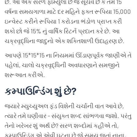
છે. આ એક સરળ ફોર્મ્યુલા છે જે સૂચવે છે કે તમે 15
વર્ષના સમયગાળા માટે દર મહિને ફક્ત રૂપિયા 15,000
ઇન્વેસ્ટ કરીને રૂપિયા 1 કરોડના ભંડોળ પ્રાપ્ત કરી
શકો છો જે 15% નું વાર્ષિક રિટર્ન પ્રદાન કરે છે. આ
ચક્રવૃદ્ધિના જાદુનો એક શક્તિશાળી ઉદાહરણ છે.
આપણે 15*15*15 ના નિયમમાં ઊંડાણપૂર્વક જાણીએ તે
પહેલાં, ચાલો ચક્રવૃદ્ધિની અવધારણાને સમજીને
શરૂઆત કરીએ.
કમ્પાઉન્ડિંગ શું છે?
જ્યારે મ્યુચ્યુઅલ ફંડ વિશેની ચર્ચાની વાત આવે છે,
ત્યારે તમે ઘણીવાર - સંયુક્ત શબ્દ સાંભળવા જશો. પરંતુ
તેનો ખરેખર શું અર્થ છે? સરળ શબ્દોમાં કહીએ તો,
કમ્પાઉન્ડિંગ એ એવી ઘટના છે જે સમય જતાં નાના,