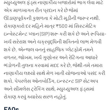
મ્યુચ્યુઅલ ફંડ્સ નાણાકીય બજારોમાં ભાગ લેવા માટે
એક માળખાગત રીત પ્રદાન કરે છે જેમાં
ઊંડાણપૂર્વકની કુશળતા કે મોટી મૂડીની જરૂર નથી.
રોકાણકારો દર મહિને માત્ર ₹500 માં સિસ્ટમેટિક
ઇન્વેસ્ટમેન્ટ પ્લાન (SIP) શરૂ કરી શકે છે અને રૂપિયા-
ખર્ચ સરેરાશ અને ચક્રવૃદ્ધિની શક્તિનો લાભ મેળવી
શકે છે. એન્જલ વનનું સાહજિક પ્લેટફોર્મ તમને
વળતર, જોખમ, ખર્ચ ગુણોત્તર અને રેટિંગના આધારે
ભંડોળની તુલના કરવામાં મદદ કરે છે, જેથી તમે તમારા
નાણાકીય લક્ષ્યો સાથે મેળ ખાતી યોજનાઓ પસંદ કરી
શકો. પેપરલેસ ઓનબોર્ડિંગ, ઇન્સ્ટન્ટ SIP સેટઅપ
અને સીમલેસ ટ્રેકિંગ સાથે, મ્યુચ્યુઅલ ફંડ્સમાં
રોકાણ કરવું ક્યારેય સરળ નહોતું.
FAQs