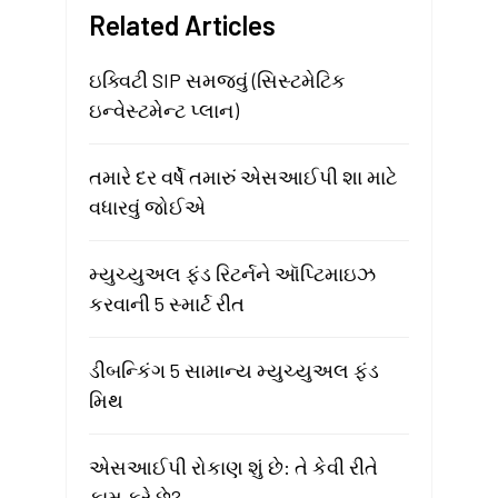
Related Articles
ઇક્વિટી SIP સમજવું (સિસ્ટમેટિક
ઇન્વેસ્ટમેન્ટ પ્લાન)
તમારે દર વર્ષે તમારું એસઆઈપી શા માટે
વધારવું જોઈએ
મ્યુચ્યુઅલ ફંડ રિટર્નને ઑપ્ટિમાઇઝ
કરવાની 5 સ્માર્ટ રીત
ડીબન્કિંગ 5 સામાન્ય મ્યુચ્યુઅલ ફંડ
મિથ
એસઆઈપી રોકાણ શું છે: તે કેવી રીતે
કામ કરે છે?