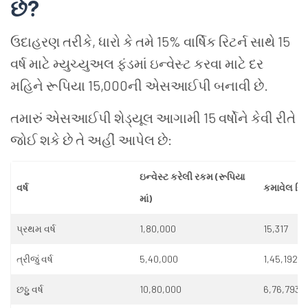
છે?
ઉદાહરણ તરીકે, ધારો કે તમે 15% વાર્ષિક રિટર્ન સાથે 15
વર્ષ માટે મ્યુચ્યુઅલ ફંડમાં ઇન્વેસ્ટ કરવા માટે દર
મહિને રૂપિયા 15,000ની એસઆઈપી બનાવી છે.
તમારું એસઆઈપી શેડ્યૂલ આગામી 15 વર્ષોને કેવી રીતે
જોઈ શકે છે તે અહીં આપેલ છે:
ઇન્વેસ્ટ કરેલી રકમ (રૂપિયા
વર્ષ
કમાવેલ રિટર
માં)
પ્રથમ વર્ષ
1,80,000
15,317
ત્રીજું વર્ષ
5,40,000
1,45,192
છઠ્ઠુ વર્ષ
10,80,000
6,76,793