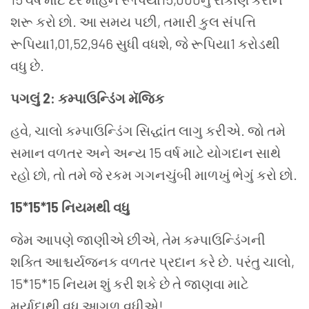
શરૂ કરો છો. આ સમય પછી, તમારી કુલ સંપત્તિ
રૂપિયા1,01,52,946 સુધી વધશે, જે રૂપિયા1 કરોડથી
વધુ છે.
પગલું 2: કમ્પાઉન્ડિંગ મૅજિક
હવે, ચાલો કમ્પાઉન્ડિંગ સિદ્ધાંત લાગુ કરીએ. જો તમે
સમાન વળતર અને અન્ય 15 વર્ષ માટે યોગદાન સાથે
રહો છો, તો તમે જે રકમ ગગનચુંબી માળખું ભેગું કરો છો.
15*15*15 નિયમથી વધુ
જેમ આપણે જાણીએ છીએ, તેમ કમ્પાઉન્ડિંગની
શક્તિ આશ્ચર્યજનક વળતર પ્રદાન કરે છે. પરંતુ ચાલો,
15*15*15 નિયમ શું કરી શકે છે તે જાણવા માટે
મર્યાદાથી વધુ આગળ વધીએ!