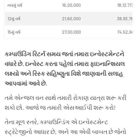
નવમું વર્ષ
16,20,000
18,12,717
12મું વર્ષ
21,60,000
38,93,769
15મું વર્ષ
27,00,000
74,52,946
કમ્પાઉંડિંગ રિટર્ન સમય જતાં તમારા ઇન્વેસ્ટમેન્ટને
વધારે છે. ઇન્વેસ્ટ કરતા પહેલાં તમારા ફાઇનાન્શિયલ
લક્ષ્યો અને રિસ્ક સહિષ્ણુતા વિશે જાણવાની સલાહ
આપવામાં આવે છે.
તમે એન્જલ વન સાથે તમારી રોકાણ યાત્રા શરૂ કરી
શકો છો. આજે જ તમારી એસઆઈપી શરૂ કરો!
તેના મૂળ સ્તરે, કમ્પાઉન્ડિંગ એ ઇન્વેસ્ટમેન્ટ
સ્ટ્રેટેજીનો આધાર છે, અને આ એવી બાબત છે જેનો