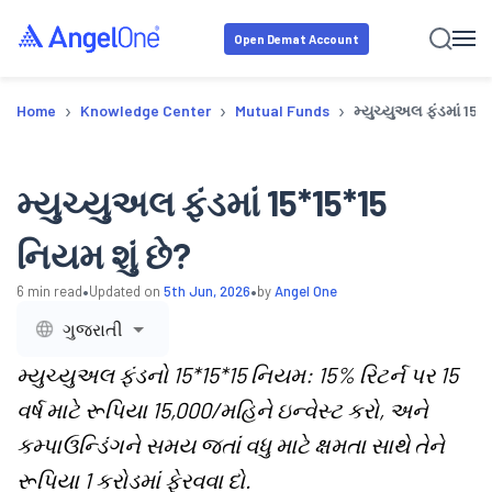
Open Demat Account
›
›
›
Home
Knowledge Center
Mutual Funds
મ્યુચ્યુઅલ ફંડમાં 15*1
મ્યુચ્યુઅલ ફંડમાં 15*15*15
નિયમ શું છે?
•
•
6
min read
Updated on
5th Jun, 2026
by
Angel One
ગુજરાતી
મ્યુચ્યુઅલ ફંડનો 15*15*15 નિયમ: 15% રિટર્ન પર 15
વર્ષ માટે રૂપિયા 15,000/મહિને ઇન્વેસ્ટ કરો, અને
કમ્પાઉન્ડિંગને સમય જતાં વધુ માટે ક્ષમતા સાથે તેને
રૂપિયા 1 કરોડમાં ફેરવવા દો.