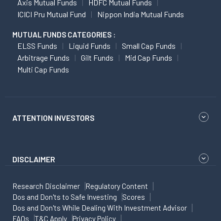
Axis Mutual Funds
HDFC Mutual Funds
ICICI Pru Mutual Fund
Nippon India Mutual Funds
MUTUAL FUNDS CATEGORIES :
ELSS Funds
Liquid Funds
Small Cap Funds
Arbitrage Funds
Gilt Funds
Mid Cap Funds
Multi Cap Funds
ATTENTION INVESTORS
DISCLAIMER
Research Disclaimer
Regulatory Content
Dos and Don'ts to Safe Investing
Scores
Dos and Don'ts While Dealing With Investment Advisor
FAQs
T&C Apply
Privacy Policy