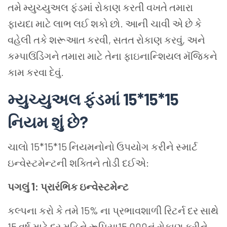
તમે મ્યુચ્યુઅલ ફંડમાં રોકાણ કરતી વખતે તમારા
ફાયદા માટે લાભ લઈ શકો છો. આની ચાવી એ છે કે
વહેલી તકે શરૂઆત કરવી, સતત રોકાણ કરવું, અને
કમ્પાઉંડિંગને તમારા માટે તેના ફાઇનાન્શિયલ મૅજિકને
કામ કરવા દેવું.
મ્યુચ્યુઅલ ફંડમાં 15*15*15
નિયમ શું છે?
ચાલો 15*15*15 નિયમનોનો ઉપયોગ કરીને સ્માર્ટ
ઇન્વેસ્ટમેન્ટની શક્તિને તોડી દઈએ:
પગલું 1: પ્રારંભિક ઇન્વેસ્ટમેન્ટ
કલ્પના કરો કે તમે 15% ના પ્રભાવશાળી રિટર્ન દર સાથે
15 વર્ષ માટે દર મહિને રૂપિયા15,000નું રોકાણ કરીને