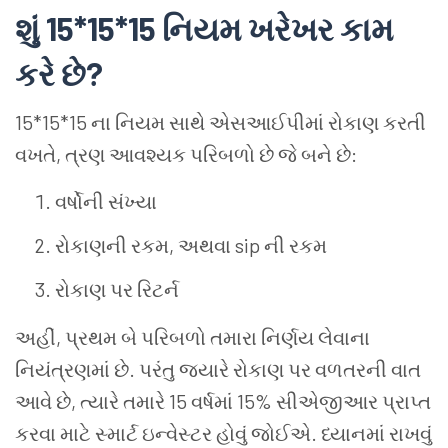
શું 15*15*15 નિયમ ખરેખર કામ
કરે છે?
15*15*15 ના નિયમ સાથે એસઆઈપીમાં રોકાણ કરતી
વખતે, ત્રણ આવશ્યક પરિબળો છે જે બને છે:
વર્ષોની સંખ્યા
રોકાણની રકમ, અથવા sip ની રકમ
રોકાણ પર રિટર્ન
અહીં, પ્રથમ બે પરિબળો તમારા નિર્ણય લેવાના
નિયંત્રણમાં છે. પરંતુ જ્યારે રોકાણ પર વળતરની વાત
આવે છે, ત્યારે તમારે 15 વર્ષમાં 15% સીએજીઆર પ્રાપ્ત
કરવા માટે સ્માર્ટ ઇન્વેસ્ટર હોવું જોઈએ. ધ્યાનમાં રાખવું