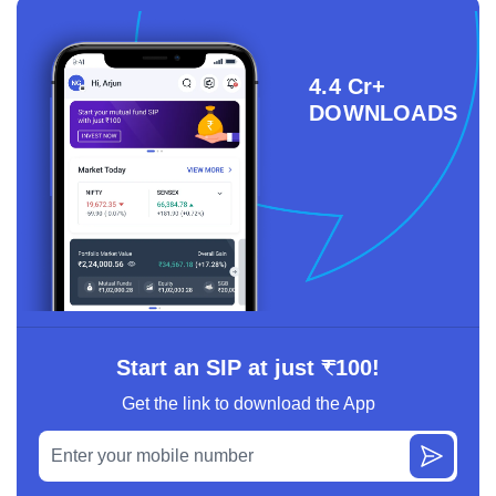
4.4 Cr+
DOWNLOADS
Start an SIP at just ₹100!
Get the link to download the App