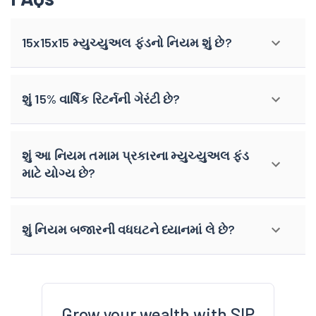
15x15x15 મ્યુચ્યુઅલ ફંડનો નિયમ શું છે?
શું 15% વાર્ષિક રિટર્નની ગેરંટી છે?
શું આ નિયમ તમામ પ્રકારના મ્યુચ્યુઅલ ફંડ
માટે યોગ્ય છે?
શું નિયમ બજારની વધઘટને ધ્યાનમાં લે છે?
Grow your wealth with SIP