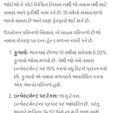
જોઈએ કે કોઈ નિશ્ચિત નિયમ નથી જે તમામ વર્ષો માટે
સમય અને ફરીથી કામ કરે છે. 15 વર્ષનો સમયગાળો
લાંબો સમય છે અને ઘણા ફેરફારો થઈ શકે છે.
ઉપરોક્ત પરિબળો સિવાય, બે બાહ્ય પરિબળો છે જે
તમારા રોકાણ પર ઇન-હેન્ડ વળતર નક્કી કરે છે.
ફુગાવો:
ભારતમાં છેલ્લા 10 વર્ષોમાં સરેરાશ 6.02%
ફુગાવો જોવા મળ્યો છે. તેથી જો તમે તમારા
ઇન્વેસ્ટમેન્ટ પર 15% કરતાં વધુ રિટર્ન પ્રાપ્ત કરો
છો. ફુગાવો એ તમારા વળતરને અવરોધિત કરતા
એક અન્ય પરિબળ હશે.
ઇન્વેસ્ટમેન્ટ પર ટૅક્સ:
લાગુ ટૅક્સ
ઇન્વેસ્ટમેન્ટના પ્રકાર પર આધારિત છે. પરંતુ
જ્યારે રૂપિયા 74,52,946 ના મૂડી લાભ સાથે