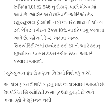
રૂપિયા 1,01,52,946 નું રોકાણ પાછો ખેંચવામાં
આવે છે. જો શેર અને ઇક્વિટી-ઓરિએન્ટેડ
મ્યુચ્યુઅલ ફંડમાંથી નફો જનરેટ થાય તો લોન્ગ
ટર્મ કેપિટલ ગેઇન ટૅક્સ 10% ના દરે લાગુ કરવામાં
આવે છે. જો તમે ડેબ્ટ અથવા અન્ય
સિક્યોરિટીઝમાં ઇન્વેસ્ટ કરો છો તો આ ટૅક્સનું
મૂલ્યાંકન ઇન્કમ ટૅક્સ સ્લેબ રેટના આધારે
કરવામાં આવશે.
મ્યુચ્યુઅલ ફંડ રોકાણના નિયમો વિશે વધુ વાંચો
આ લેખ ફક્ત શૈક્ષણિક હેતુ માટે જ લખવામાં આવ્યો છે.
ઉલ્લેખિત સિક્યોરિટીઝ માત્ર ઉદાહરણો છે અને
ભલામણો કે સૂચનન નથી.