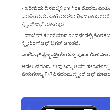
– ಖರೀದಿಯ ದಿನದಲ್ಲಿ 9 pm ಗಿಂತ ಮೊದಲು
ಎಂಟಿ
ಅಡವಿಡಬೇಕು. ಹಾಗೆ ಮಾಡಲು ವಿಫಲವಾಗುವುದರಿಂದ ನ
ಸ್ಕ್ವೇರ್ ಆಫ್ ಮಾಡುತ್ತದೆ.
– ಮಾರ್ಜಿನ್ ಕೊರತೆಯಾದ ಸಂದರ್ಭದಲ್ಲಿ, ಕೊರತೆಯ
ಸ್ಕ್ವೇರಿಂಗ್ ಆಫ್ ಟ್ರಿಗರ್ ಆಗುತ್ತದೆ.
ಎಂಟಿಎಫ್‌
ಪ್ಲೆಡ್ಜ್ ಪ್ರಕ್ರಿಯೆಯನ್ನು ಪೂರ್ಣಗೊಳಿ
ಅದೇ ದಿನದಂದು ನೀವು ನಿಮ್ಮ ಆಯಾ ಷೇರುಗಳನ್ನು 9
ಷೇರುಗಳನ್ನು T+7 ದಿನದಂದು ಸ್ಕ್ವೇರ್ ಆಫ್ ಮಾಡಲಾ