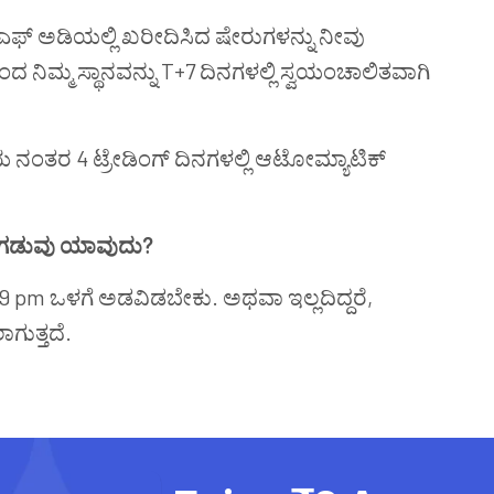
ಎಫ್‌
ಅಡಿಯಲ್ಲಿ ಖರೀದಿಸಿದ ಷೇರುಗಳನ್ನು ನೀವು
ಿಮ್ಮ ಸ್ಥಾನವನ್ನು T+7 ದಿನಗಳಲ್ಲಿ ಸ್ವಯಂಚಾಲಿತವಾಗಿ
 ನಂತರ 4 ಟ್ರೇಡಿಂಗ್ ದಿನಗಳಲ್ಲಿ ಆಟೋಮ್ಯಾಟಿಕ್
ಸಲು ಗಡುವು ಯಾವುದು?
 pm ಒಳಗೆ ಅಡವಿಡಬೇಕು. ಅಥವಾ ಇಲ್ಲದಿದ್ದರೆ,
ಗುತ್ತದೆ.