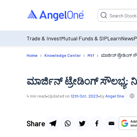
Suggestion will be p
Trade & Invest
Mutual Funds & SIP
Learn
News
P
›
›
›
Home
Knowledge Center
Mtf
ಮಾರ್ಜಿನ್ ಟ್ರೇಡಿಂಗ್ ಸೌಲ
ಮಾರ್ಜಿನ್ ಟ್ರೇಡಿಂಗ್ ಸೌಲಭ್ಯ: ನಿಮ
•
•
4
min read
Updated on
12th Oct, 2023
by
Angel One
Share