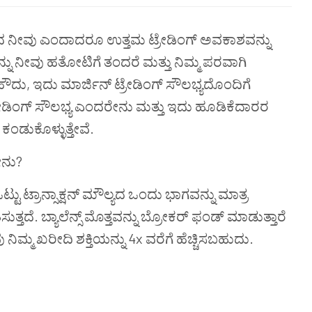
ದ
ನೀವು
ಎಂದಾದರೂ
ಉತ್ತಮ
ಟ್ರೇಡಿಂಗ್
ಅವಕಾಶವನ್ನು
್ನು
ನೀವು
ಹತೋಟಿಗೆ
ತಂದರೆ
ಮತ್ತು
ನಿಮ್ಮ
ಪರವಾಗಿ
ಹೌದು, ಇದು ಮಾರ್ಜಿನ್ ಟ್ರೇಡಿಂಗ್ ಸೌಲಭ್ಯದೊಂದಿಗೆ
ಟ್ರೇಡಿಂಗ್ ಸೌಲಭ್ಯ ಎಂದರೇನು ಮತ್ತು ಇದು ಹೂಡಿಕೆದಾರರ
 ಕಂಡುಕೊಳ್ಳುತ್ತೇವೆ.
ೇನು?
್ಟು ಟ್ರಾನ್ಸಾಕ್ಷನ್ ಮೌಲ್ಯದ ಒಂದು ಭಾಗವನ್ನು ಮಾತ್ರ
ೆ. ಬ್ಯಾಲೆನ್ಸ್ ಮೊತ್ತವನ್ನು ಬ್ರೋಕರ್ ಫಂಡ್ ಮಾಡುತ್ತಾರೆ
ಮ ಖರೀದಿ ಶಕ್ತಿಯನ್ನು 4x ವರೆಗೆ ಹೆಚ್ಚಿಸಬಹುದು.