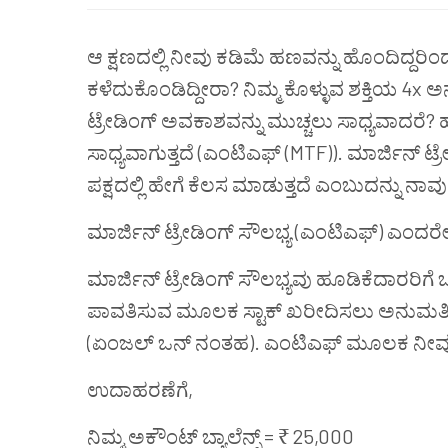
ಆ
ಕ್ಷಣದಲ್ಲಿ
ನೀವು
ಕಡಿಮೆ
ಹಣವನ್ನು
ಹೊಂದಿದ್ದರಿಂ
ಕಳೆದುಕೊಂಡಿದ್ದೀರಾ
?
ನಿಮ್ಮ
ಕೊಳ್ಳುವ
ಶಕ್ತಿಯ
4x
ಅನ
ಟ್ರೇಡಿಂಗ್
ಅವಕಾಶವನ್ನು
ಮುಚ್ಚಲು
ಸಾಧ್ಯವಾದರೆ
? 
ಸಾಧ್ಯವಾಗುತ್ತದೆ (ಎಂಟಿಎಫ್ (MTF)). ಮಾರ್ಜಿನ್ 
ಪಕ್ಷದಲ್ಲಿ ಹೇಗೆ ಕೆಲಸ ಮಾಡುತ್ತದೆ ಎಂಬುದನ್ನು ನಾವು
ಮಾರ್ಜಿನ್ ಟ್ರೇಡಿಂಗ್ ಸೌಲಭ್ಯ (ಎಂಟಿಎಫ್) ಎಂದರ
ಮಾರ್ಜಿನ್ ಟ್ರೇಡಿಂಗ್ ಸೌಲಭ್ಯವು ಹೂಡಿಕೆದಾರರಿಗೆ ಒಟ
ಪಾವತಿಸುವ ಮೂಲಕ ಸ್ಟಾಕ್ ಖರೀದಿಸಲು ಅನುಮತಿಸುತ್ತದ
(ಏಂಜಲ್ ಒನ್ ನಂತಹ). ಎಂಟಿಎಫ್ ಮೂಲಕ ನೀವು ನಿಮ್
ಉದಾಹರಣೆಗೆ,
ನಿಮ್ಮ ಅಕೌಂಟ್ ಬ್ಯಾಲೆನ್ಸ್ = ₹ 25,000