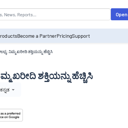
opulated by default on accessing the input field. On entering data int
Open
roducts
Become a Partner
Pricing
Support
ಭ್ಯ: ನಿಮ್ಮ ಖರೀದಿ ಶಕ್ತಿಯನ್ನು ಹೆಚ್ಚಿಸಿ
್ಮ ಖರೀದಿ ಶಕ್ತಿಯನ್ನು ಹೆಚ್ಚಿಸಿ
ಕನ್ನಡ