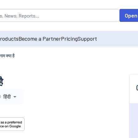
opulated by default on accessing the input field. On entering data int
Open
roducts
Become a Partner
Pricing
Support
ाम क्या है
ै
हिंदी