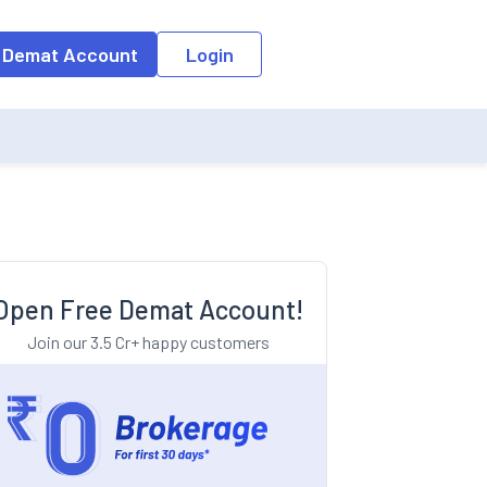
o the input field, the suggestion list will be updated as per the keyw
 Demat Account
Login
Open Free Demat Account!
Join our 3.5 Cr+ happy customers