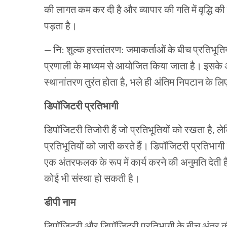
की
लागत
कम
कर
दी
है
और
व्यापार
की
गति
में
वृद्धि
की
पड़ता
है।
—
नि
:
शुल्क
हस्तांतरण
:
जमाकर्ताओं
के
बीच
प्रतिभूतिय
प्रणाली
के
माध्यम
से
आयोजित
किया
जाता
है।
इसके
स्थानांतरण
तुरंत
होता
है
,
भले
ही
अंतिम
निपटान
के
लि
डिपॉजिटरी
प्रतिभागी
डिपॉजिटरी
तिजोरी
हैं
जो
प्रतिभूतियों
को
रखता
है
,
ले
प्रतिभूतियों
को
जारी
करते
हैं।
डिपॉजिटरी
प्रतिभागी
एक
अंतरफलक
के
रूप
में
कार्य
करने
की
अनुमति
देती
ह
कोई
भी
संस्था
हो
सकती
है।
डीपी
नाम
डिपॉजिटरी
और
डिपॉजिटरी
प्रतिभागी
के
बीच
अंतर
क