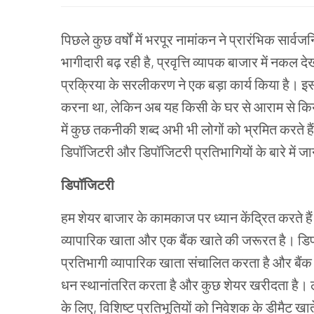
पिछले
कुछ
वर्षों
में
भरपूर नामांकन
ने
प्रारंभिक
सार्वज
भागीदारी
बढ़
रही
है
,
प्रवृत्ति
व्यापक
बाजार
में
नकल दे
प्रक्रिया
के
सरलीकरण
ने
एक
बड़ा
कार्य किया
है।
इस
करना
था
,
लेकिन
अब
यह
किसी
के
घर
से
आराम
से
कि
में
कुछ
तकनीकी
शब्द
अभी
भी
लोगों
को
भ्रमित
करते
हैं
डिपॉजिटरी
और
डिपॉजिटरी
प्रतिभागियों
के
बारे
में
जा
डिपॉजिटरी
हम
शेयर
बाजार
के
कामकाज
पर
ध्यान
केंद्रित
करते
है
व्यापारिक
खाता
और
एक
बैंक
खाते
की
जरूरत
है।
डि
प्रतिभागी
व्यापारिक
खाता
संचालित
करता
है
और
बैंक
धन
स्थानांतरित
करता
है
और
कुछ
शेयर
खरीदता
है।
के
लिए
,
विशिष्ट
प्रतिभूतियों
को
निवेशक
के
डीमैट
खात