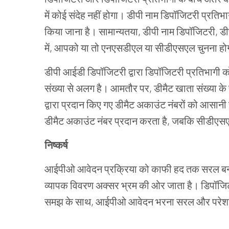
में
कोई
संदेह
नहीं
होगा।
डीपी
नाम
डिपॉजिटरी
प्रतिभा
किया
जाना
है।
सामान्यतया
,
डीपी
नाम
डिपॉजिटरी
,
डी
में
,
आपको
या
तो
एनएसडीएल
या
सीडीएसएल
चुनना
हो
डीपी
आईडी
डिपॉजिटरी
द्वारा
डिपॉजिटरी
प्रतिभागी
क
संख्या
से
अलग
है।
आमतौर
पर
,
डीमैट
खाता
संख्या
के
द्वारा
प्रदान
किए
गए
डीमैट
अकाउंट
नंबरों
को
आसानी
डीमैट
अकाउंट
नंबर
प्रदान
करता
है
,
जबकि
सीडीएस
निष्कर्ष
आईपीओ
आवेदन
प्रक्रिया
को
काफी
हद
तक
सरल
ब
व्यापक
विवरण
अक्सर
भ्रम
की
ओर
जाता
है।
डिपॉजि
समझ
के
साथ
,
आईपीओ
आवेदन
भरना
सरल
और
परेश