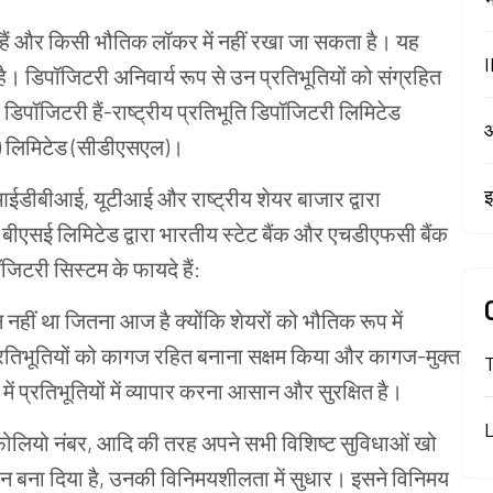
हैं
और
किसी
भौतिक
लॉकर
में
नहीं
रखा
जा
सकता
है।
यह
I
है।
डिपॉजिटरी
अनिवार्य
रूप
से
उन
प्रतिभूतियों
को
संग्रहित
डिपॉजिटरी
हैं
-
राष्ट्रीय
प्रतिभूति
डिपॉजिटरी
लिमिटेड
आ
)
लिमिटेड
(
सीडीएसएल
)
।
इ
आईडीबीआई
,
यूटीआई
और
राष्ट्रीय शेयर बाजार
द्वारा
बीएसई
लिमिटेड
द्वारा
भारतीय
स्टेट
बैंक
और
एचडीएफसी
बैंक
ॉजिटरी
सिस्टम
के
फायदे
हैं
:
न
नहीं
था
जितना
आज
है
क्योंकि
शेयरों
को
भौतिक
रूप
में
रतिभूतियों
को कागज रहित बनाना
सक्षम
किया
और
कागज
-
मुक्त
में
प्रतिभूतियों
में
व्यापार
करना
आसान
और
सुरक्षित
है।
ोलियो
नंबर
,
आदि
की
तरह
अपने
सभी
विशिष्ट
सुविधाओं
खो
ान
बना
दिया
है
,
उनकी विनिमयशीलता में
सुधार।
इसने
विनिमय