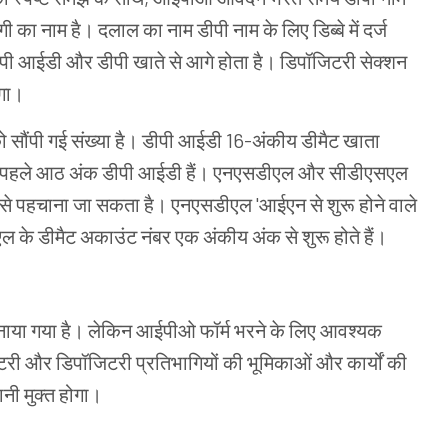
गी
का
नाम
है।
दलाल
का
नाम
डीपी
नाम
के
लिए
डिब्बे
में
दर्ज
पी
आईडी
और
डीपी
खाते
से
आगे होता
है।
डिपॉजिटरी
सेक्शन
गा।
ो
सौंपी
गई
संख्या
है।
डीपी
आईडी
16-
अंकीय
डीमैट
खाता
पहले
आठ
अंक
डीपी
आईडी
हैं।
एनएसडीएल
और
सीडीएसएल
से
पहचाना
जा
सकता
है।
एनएसडीएल
'
आईएन
से
शुरू
होने
वाले
एल
के
डीमैट
अकाउंट
नंबर
एक
अंकीय
अंक
से
शुरू
होते
हैं।
नाया
गया
है।
लेकिन
आईपीओ
फॉर्म
भरने
के
लिए
आवश्यक
टरी
और
डिपॉजिटरी
प्रतिभागियों
की
भूमिकाओं
और
कार्यों
की
ानी
मुक्त
होगा।