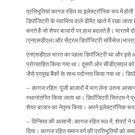
प्रतिभूतियां
कागज रहित या
इलेक्ट्रॉनिक
रूप
में
होती
डिपॉजिटरी
के
स्वामित्व
वाले
डीमैट
खाते
में
रखा
जाता
करते
हैं
जो
शेयर
बाजारों
पर
हाथ
बदलते
हैं।
भारतमें
दो
(
एनएसडीएल
)
और
सेंट्रल
डिपॉजिटरी
सर्विसेज
(
भारत
एनएसडीएल
भारत
का
पहला
डिपॉजिटरी
था
और
इसे
प्रोत्साहित
किया
गया
था।
दूसरी
ओर
सीडीएसएल
को
जैसे
प्रमुख
बैंकों
के
साथ
पदोन्नत
किया
गया
था।
डिप
—
कागज रहित
:
पूंजी
बाजारों
में
भाग
लेना
उतना
आसा
स्थानांतरित
किया
जाता
था।
डिपॉजिटरी
सिस्टम
ने
प्
शेयर
बाजार
का
नेतृत्व
किया।
अपने
इलेक्ट्रॉनिक
रूप
—
विनिमय
की
आसानी
:
कागज रहित रूप
में
,
शेयरों ने
फ
दिया।
कागज रहित
समान
वर्ग
की
प्रतिभूतियों
को सम