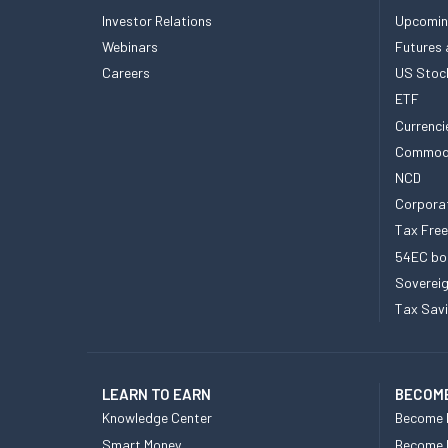
Investor Relations
Upcomin
Webinars
Futures 
Careers
US Stoc
ETF
Currenci
Commod
NCD
Corpora
Tax Fre
54EC bo
Sovereig
Tax Sav
LEARN TO EARN
BECOME
Knowledge Center
Become 
Smart Money
Become