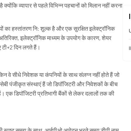
है
क्योंकि
व्यापार
से
पहले
विभिन्न
पहचानों
को
मिलान
नहीं
करना
ों
का
हस्तांतरण
नि
:
शुल्क
है
और
एक
सुरक्षित
इलेक्ट्रॉनिक
अतिरिक्त
,
इलेक्ट्रॉनिक
माध्यम
के
उपयोग
के
कारण
,
शेयर
ए
टी
+2
दिन
लगते
हैं।
किन
वे
सीधे
निवेशक
या
कंपनियों
के
साथ
संलग्न
नहीं
होते
हैं
जो
सेबी
पंजीकृत
संस्थाएं
हैं
जो
डिपॉजिटरी
और
निवेशकों
के
बीच
ैं।
एक
डिपॉजिटरी
प्रतिभागी
बैंकों
से
लेकर
दलालों
तक
की
ी
स्पष्ट
समझ
के
साथ
,
आईपीओ
आवेदन
भरते
समय
डीपी
नाम