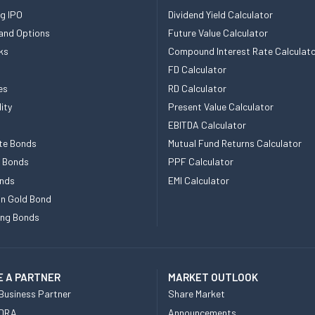
g IPO
Dividend Yield Calculator
and Options
Future Value Calculator
ks
Compound Interest Rate Calculat
FD Calculator
es
RD Calculator
ity
Present Value Calculator
EBITDA Calculator
te Bonds
Mutual Fund Returns Calculator
e Bonds
PPF Calculator
nds
EMI Calculator
n Gold Bond
ing Bonds
 A PARTNER
MARKET OUTLOOK
Business Partner
Share Market
 DRA
Announcements