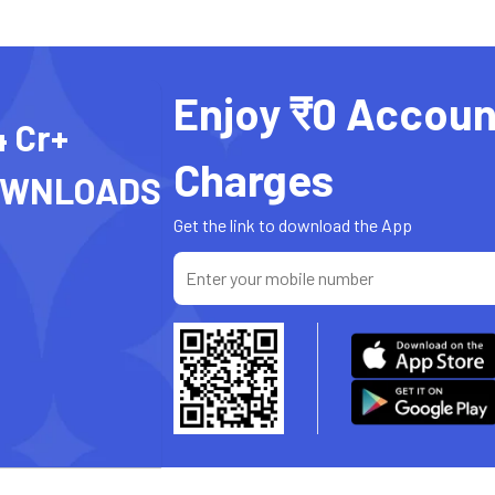
Enjoy ₹0 Accoun
4 Cr+
Charges
OWNLOADS
Get the link to download the App