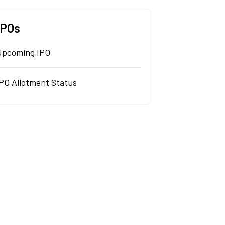
IPOs
Upcoming IPO
IPO Allotment Status