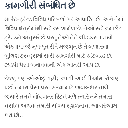
કામગીરી
સંબંધિત
છે
માર્કેટ
-
ટ્રેન્ડ
વિવિધ
પરિબળો
પર
આધારિત
છે
,
અને
તેમાં
વિવિધ
ક્ષેત્રોમાંથી
સ્ટૉક્સ
શામેલ
છે
.
તેઓ
સ્ટૉક
માર્કેટ
ટ્રેન્ડને
અનુસરે
છે
પરંતુ
તેઓ
તેને
લીડ
કરતા
નથી
.
એક
IPO
જે
મૂળભૂત
રીતે
મજબૂત
છે
તે
બજારના
બુલિશ
ટ્રેન્ડ્સમાં
સારી
કામગીરી માટે કટિબદ્ધ છે
.
ઝડપી
પૈસા
બનાવવાની
એક
ખાતરી આપે છે
.
છેલ્લુ
પણ
ઓઓછું નહીં
;
કંપની
આઈપીઓમાં
રોકાણ
પછી
તમારા
પૈસા
પરત
કરવા
માટે
જવાબદાર
નથી
.
જ્યારે
તમને
નોંધપાત્ર
રિટર્ન
મળે
ત્યારે
તમે
તમારા
નસીબ
અથવા
તમારી યોગ્ય કૂશળતાના આધારેઆમ
કરો છો.
.