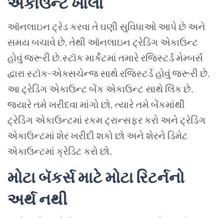
એકાઉન્ટ
ખોલો
ઑનલાઇન
ટ્રેડ
કરવા તે
ઘણી
સુવિધાઓ
આપે
છે
અને
સમય
બચાવે
છે
,
તેથી
ઑનલાઇન
ટ્રેડિંગ
એકાઉન્ટ
હોવું
જરૂરી
છે
.
સ્ટૉક
માર્કેટમાં
તમારે
રજિસ્ટર્ડ
મેમ્બર્સ
દ્વારા
સ્ટૉક
-
એક્સચેન્જ
સાથે
રજિસ્ટર્ડ
હોવું
જરૂરી
છે
.
આ
ટ્રેડિંગ
એકાઉન્ટ
બેંક
એકાઉન્ટ
સાથે
લિંક
છે
.
જ્યારે
તમે
ખરીદવા
માંગો
છો
,
ત્યારે
તમે
બેંકમાંથી
ટ્રેડિંગ
એકાઉન્ટમાં
રકમ
ટ્રાન્સફર
કરો
અને
ટ્રેડિંગ
એકાઉન્ટમાં
શેર
ખરીદી શકો
છો
અને
શેરને
ડિમેટ
એકાઉન્ટમાં
ક્રેડિટ
કરો
છો
.
મોટા
બૅકર્સ
માટે
મોટા
રિટર્નનો
અર્થ
નથી