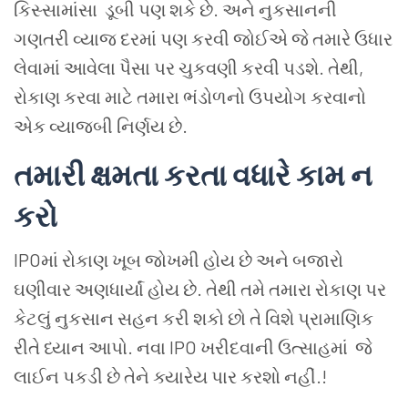
કિસ્સામાંસા
ડૂબી પણ શકે છે
.
અને
નુકસાનની
ગણતરી
વ્યાજ
દરમાં
પણ
કરવી
જોઈએ
જે
તમારે
ઉધાર
લેવામાં
આવેલા
પૈસા
પર
ચુકવણી
કરવી
પડશે
.
તેથી
,
રોકાણ
કરવા
માટે
તમારા
ભંડોળનો
ઉપયોગ
કરવાનો
એક
વ્યાજબી
નિર્ણય
છે
.
તમારી ક્ષમતા કરતા વધારે
કામ
ન
કરો
IPO
માં
રોકાણ
ખૂબ
જોખમી
હોય
છે
અને
બજારો
ઘણીવાર
અણધાર્યાં
હોય
છે
.
તેથી
તમે
તમારા
રોકાણ
પર
કેટલું
નુકસાન સહન કરી
શકો
છો
તે
વિશે
પ્રામાણિક
રીતે
ધ્યાન
આપો
.
નવા
IPO
ખરીદવાની
ઉત્સાહમાં
જે
લાઈન પકડી છે તેને ક્યારેય પાર કરશો નહીં.
!