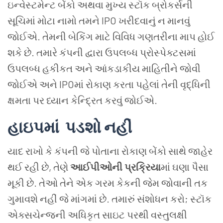
ઇન્વેસ્ટમેન્ટ
બેંકો
અથવા
મુખ્ય
સ્ટૉક
બ્રોકર્સની
સૂચિમાં
મોટા
નામો
તમને
IPO
ખરીદવાનું
ન
માનવું
જોઈએ
.
તેમની
બેકિંગ
માટે
વિવિધ
ગણતરીના
માપ
હોઈ
શકે
છે
.
તમારે
કંપની
દ્વારા ઉપલબ્ધ
પ્રોસ્પેક્ટસમાં
ઉપલબ્ધ
હકીકત
અને
આંકડાકીય માહિતીને જોવી
જોઈએ
અને
IPO
માં
રોકાણ
કરતા
પહેલાં
તેની
વૃદ્ધિની
ક્ષમતા
પર
ધ્યાન
કેન્દ્રિત
કરવું
જોઈએ
.
હાઇપમાં
પડશો
નહીં
યાદ
રાખો
કે
કંપની
જે
પોતાના
રોકાણ
બેંકો
સાથે
જાહેર
થઈ
રહી
છે
,
તેણે
આઈપીઓની
પ્રક્રિયા
માં
ઘણા
પૈસા
મૂકી
છે
.
તેઓ
તેને
એક
ગરમ
કેકની
જેમ
જોવાની
તક
ગુમાવશે
નહીં
જે
માંગમાં
છે
.
તમારું
સંશોધન
કરો
;
સ્ટૉક
એક્સચેન્જની
અધિકૃત
સાઇટ
પરથી
વસ્તુલક્ષી