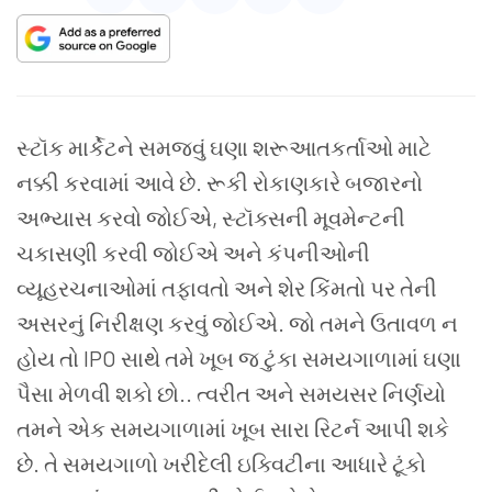
સ્ટૉક
માર્કેટને
સમજવું
ઘણા
શરૂઆતકર્તાઓ
માટે
નક્કી
કરવામાં
આવે
છે
.
રૂકી
રોકાણકારે
બજારનો
અભ્યાસ
કરવો
જોઈએ
,
સ્ટૉક્સની મૂવમેન્ટની
ચકાસણી
કરવી
જોઈએ
અને
કંપનીઓની
વ્યૂહરચનાઓમાં
તફાવતો
અને
શેર
કિંમતો
પર
તેની
અસરનું
નિરીક્ષણ
કરવું
જોઈએ
.
જો તમને ઉતાવળ ન
હોય તો
IPO
સાથે
તમે
ખૂબ
જ
ટુંકા
સમયગાળામાં
ઘણા
પૈસા
મેળવી
શકો
છો.
.
ત્વરીત
અને
સમયસર
નિર્ણયો
તમને
એક
સમયગાળામાં
ખૂબ
સારા
રિટર્ન
આપી
શકે
છે
.
તે
સમયગાળો
ખરીદેલી
ઇક્વિટીના
આધારે
ટૂંકો