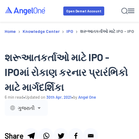
Open Demat Account
›
›
›
Home
Knowledge Center
IPO
શરૂઆતકર્તાઓ માટે IPO - IPOમાં રો
શરૂઆતકર્તાઓ માટે IPO -
IPOમાં રોકાણ કરનાર પ્રારંભિકો
માટે માર્ગદર્શિકા
•
•
6
min read
Updated on
30th Apr, 2021
by
Angel One
ગુજરાતી
Share