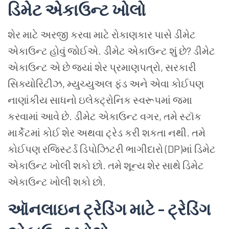
ડિમેટ
એકાઉન્ટ
ખોલો
શેર
માટે
અરજી
કરવા
માટે
રોકાણકાર
પાસે
ડીમેટ
એકાઉન્ટ
હોવું
જોઈએ
.
ડીમેટ
એકાઉન્ટ
શું
છે
?
ડીમેટ
એકાઉન્ટ
એ
છે
જ્યાં
શેર
પ્રમાણપત્રો
,
સરકારી
સિક્યોરિટીઝ
,
મ્યુચ્યુઅલ
ફંડ
અને
એવા
કોઈપણ
નાણાંકીય
સાધનો
ઇલેક્ટ્રોનિક
સ્વરૂપમાં
જમા
કરવામાં
આવે
છે
.
ડીમેટ
એકાઉન્ટ
વગર
,
તમે
સ્ટૉક
માર્કેટમાં
કોઈ
શેર
અથવા
ટ્રેડ
કરી
શકતા
નથી
.
તમે
કોઈપણ
રજિસ્ટર્ડ
ડિપોઝિટરી
ભાગીદારો
(DP)
માં
ડિમેટ
એકાઉન્ટ
ખોલી
શકો
છો
.
તમે
શૂન્ય
શેર
સાથે
ડિમેટ
એકાઉન્ટ
ખોલી
શકો
છો
.
ઑનલાઇન
ટ્રેડિંગ
માટે
-
ટ્રેડિંગ