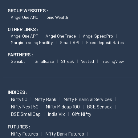
GROUP WEBSITES :
Angel One AMC
Ionic Wealth
OTHER LINKS :
Angel One APP
Angel One Trade
Angel SpeedPro
Margin Trading Facility
Smart API
Fixed Deposit Rates
PARTNERS :
Sensibull
Smallcase
Streak
Vested
TradingView
INDICES :
Nifty 50
Nifty Bank
Nifty Financial Services
Nifty Next 50
Nifty Midcap 100
BSE Sensex
BSE Small Cap
India Vix
Gift Nifty
FUTURES :
Nifty Futures
Nifty Bank Futures