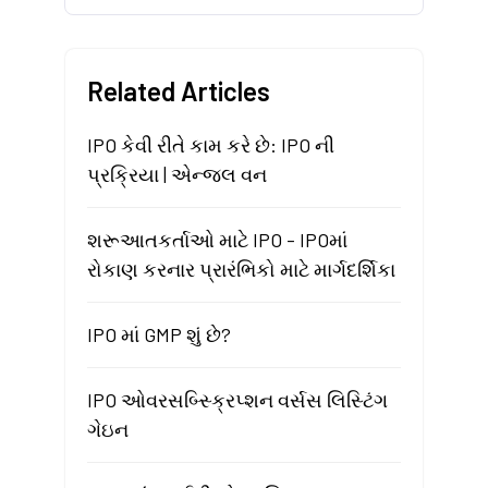
Related Articles
IPO કેવી રીતે કામ કરે છે: IPO ની
પ્રક્રિયા | એન્જલ વન
શરૂઆતકર્તાઓ માટે IPO - IPOમાં
રોકાણ કરનાર પ્રારંભિકો માટે માર્ગદર્શિકા
IPO માં GMP શું છે?
IPO ઓવરસબ્સ્ક્રિપ્શન વર્સસ લિસ્ટિંગ
ગેઇન