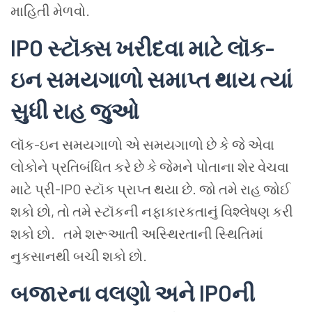
માહિતી
મેળવો
.
IPO
સ્ટૉક્સ
ખરીદવા
માટે
લૉક
-
ઇન
સમયગાળો
સમાપ્ત
થાય
ત્યાં
સુધી
રાહ
જુઓ
લૉક
-
ઇન
સમયગાળો
એ
સમયગાળો
છે
કે જે
એવા
લોકોને
પ્રતિબંધિત
કરે
છે
કે જેમને
પોતાના
શેર
વેચવા
માટે
પ્રી
-IPO
સ્ટૉક
પ્રાપ્ત
થયા
છે
.
જો
તમે
રાહ
જોઈ
શકો
છો
,
તો
તમે
સ્ટૉકની
નફાકારકતાનું
વિશ્લેષણ
કરી
શકો
છો
.
તમે શરૂઆતી અસ્થિરતાની સ્થિતિમાં
નુકસાનથી બચી શકો છો.
બજારના
વલણો
અને
IPO
ની