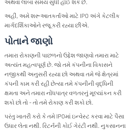
અથવા
લાંબા
સમય
સુધી
હોઈ
શકે
છે
.
અહીં
,
અમે
શરૂઆતકર્તાઓ
માટે
IPO
અંગે
કેટલીક
માર્ગદર્શિકાઓને
રજૂ કરી રહ્યા છીએ
.
પોતાને
જાણો
તમારા
રોકાણની
પાછળનો
ઉદ્દેશ
જાણવો
તમારા
માટે
અત્યંત
મહત્વપૂર્ણ
છે
.
જો
તમે
કંપનીના
વિકાસને
નજીકથી
અનુસરી
રહ્યા
છો
અથવા
તમે
જે
ક્ષેત્રમાં
કંપની
કામ
કરી
રહી
છેત્યા
તમે
કંપનીની
વૃદ્ધિની
ક્ષમતા
અને
તમારા
નોંધપાત્ર
વળતરનું
મૂલ્યાંકન
કરી
શકો
છો
તો
-
તો
તમે
રોકાણ
કરી
શકો
છો
.
પરંતુ
ખાતરી
કરો
કે
તમે
IPO
માં
ઇન્વેસ્ટ
કરવા
માટે
પૈસા
ઉધાર
લેતા
નથી
.
રિટર્નની
કોઈ
ગેરંટી
નથી
.
નુકસાનના