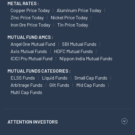
METAL RATES :
Copper Price Today
Aluminum Price Today
Zinc Price Today
Nickel Price Today
Iron Ore Price Today
Tin Price Today
MUTUAL FUND AMCS :
Angel One Mutual Fund
SBI Mutual Funds
Axis Mutual Funds
HDFC Mutual Funds
ICICI Pru Mutual Fund
Nippon India Mutual Funds
MUTUAL FUNDS CATEGORIES :
ELSS Funds
Liquid Funds
Small Cap Funds
Arbitrage Funds
Gilt Funds
Mid Cap Funds
Multi Cap Funds
ATTENTION INVESTORS