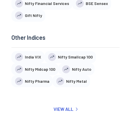
Nifty Financial Services
BSE Sensex
Gift Nifty
Other Indices
India VIX
Nifty Smallcap 100
Nifty Midcap 100
Nifty Auto
Nifty Pharma
Nifty Metal
VIEW ALL