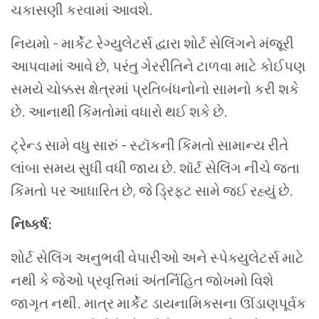
ચકાસણી કરવામાં આવશે.
નિયમો - માર્કેટ રેગ્યુલેટર્સ દ્વારા શોર્ટ સેલિંગને મંજૂરી
આપવામાં આવે છે, પરંતુ ગેરરીતિને ટાળવા માટે કોઈપણ
સમયે ચોક્કસ ક્ષેત્રમાં પ્રતિબંધનોનો સામનો કરી શકે
છે. આનાથી કિંમતોમાં વધારો થઈ શકે છે.
ટ્રેન્ડ સામે વધુ સારું - સ્ટૉકની કિંમતો સામાન્ય રીતે
લાંબા સમય સુધી વધી જાય છે. શૉર્ટ સેલિંગ નીચે જતા
કિંમતો પર આધારિત છે, જે ડ્રિફ્ટ સામે જઈ રહ્યું છે.
નિષ્કર્ષ:
શોર્ટ સેલિંગ અનુભવી વેપારીઓ અને સ્પેક્યુલેટર્સ માટે
નથી કે જેઓ પ્રવૃત્તિમાં અંતર્નિહિત જોખમો વિશે
જાગૃત નથી. માત્ર માર્કેટ ડાયનામિક્સના ઊંડાણપૂર્વક