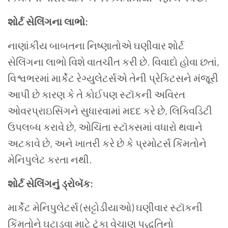
શોર્ટ સેલિંગના લાભો:
નાણાંકીય બાબતના નિષ્ણાતોએ ઘણીવાર શોર્ટ
સેલિંગના લાભો વિશે વાતચીત કરી છે. વિવાદો હોવા છતાં,
વિશ્વભરમાં માર્કેટ રેગ્યુલેટર્સએ તેની પ્રેક્ટિસને મંજૂરી
આપી છે કારણ કે તે કોઈપણ સ્ટૉકની અવિરત
ઓવરપ્રાઇસિંગને સુધારવામાં મદદ કરે છે, લિક્વિડિટી
ઉપલબ્ધ કરાવે છે, ઓચિંતા સ્ટૉક્સમાં વધારો થવાને
અટકાવે છે, અને ખાતરી કરે છે કે પ્રમોટર્સ કિંમતોને
મેનિપુલેટ કરતા નથી.
શોર્ટ સેલિંગનું ડ્રોબૅક:
માર્કેટ મેનિપુલેટર્સ (સટ્ટોડીયાઓ) ઘણીવાર સ્ટૉકની
કિંમતોને ઘટાડવા માટે ટૂંકા વેચાણ પદ્ધતિનો