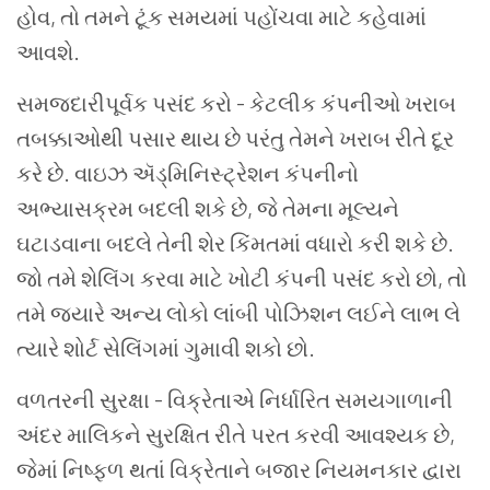
હોવ, તો તમને ટૂંક સમયમાં પહોંચવા માટે કહેવામાં
આવશે.
સમજદારીપૂર્વક પસંદ કરો - કેટલીક કંપનીઓ ખરાબ
તબક્કાઓથી પસાર થાય છે પરંતુ તેમને ખરાબ રીતે દૂર
કરે છે. વાઇઝ ઍડ્મિનિસ્ટ્રેશન કંપનીનો
અભ્યાસક્રમ બદલી શકે છે, જે તેમના મૂલ્યને
ઘટાડવાના બદલે તેની શેર કિંમતમાં વધારો કરી શકે છે.
જો તમે શેલિંગ કરવા માટે ખોટી કંપની પસંદ કરો છો, તો
તમે જ્યારે અન્ય લોકો લાંબી પોઝિશન લઈને લાભ લે
ત્યારે શોર્ટ સેલિંગમાં ગુમાવી શકો છો.
વળતરની સુરક્ષા - વિક્રેતાએ નિર્ધારિત સમયગાળાની
અંદર માલિકને સુરક્ષિત રીતે પરત કરવી આવશ્યક છે,
જેમાં નિષ્ફળ થતાં વિક્રેતાને બજાર નિયમનકાર દ્વારા