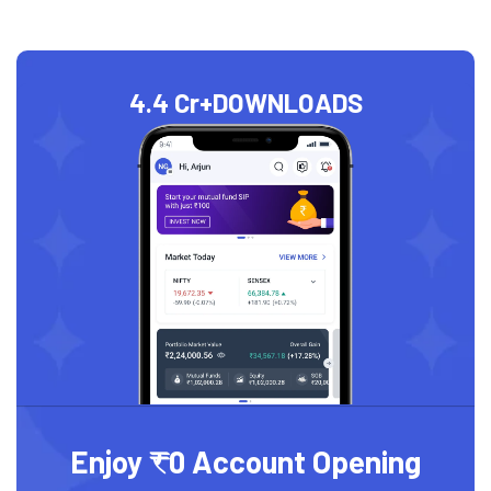
4.4 Cr+
DOWNLOADS
Enjoy ₹0 Account Opening