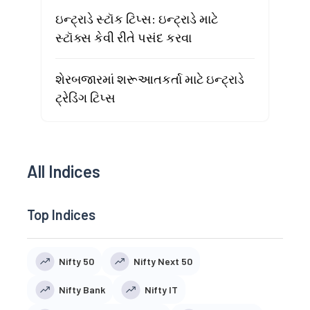
ઇન્ટ્રાડે સ્ટૉક ટિપ્સ: ઇન્ટ્રાડે માટે
સ્ટૉક્સ કેવી રીતે પસંદ કરવા
શેરબજારમાં શરૂઆતકર્તા માટે ઇન્ટ્રાડે
ટ્રેડિંગ ટિપ્સ
All Indices
Top Indices
Nifty 50
Nifty Next 50
Nifty Bank
Nifty IT