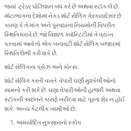
જ્યાં ટ્રેડર પોઝિશન બંધ કરે છે અથવા સ્ટૉક લે છે.
મોટાભાગના દેશોમાં નેક્ડ શોર્ટ સેલિંગ ગેરકાયદેસર છે
કારણ કે તે માંગ અને પુરવઠાના નિયમોની વિપરીત
સ્થિતિ ધરાવે છે. જો વિશાળ ક્વૉન્ટિટીમાં તે પ્રાપ્ત
કરવામાં આવે તો એક બનાવટી શોર્ટ સેલિંગ બજારમાં
સ્થિતિ ઉભી કરી શકે છે.
શોર્ટ સેલિંગના પ્રોઝ અને કોન્સ:
શોર્ટ સેલિંગ કરતી વખતે વેપારી ઘણી મુશ્કેલીઓનો
સામનો કરી શકે છે. ઘણા વેપારીઓની હાજરી અથવા
સ્ટૉકની અછતને કારણે ખરીદવા માટે પૂરતા શેર ન હોઈ
શકે. અન્ય કેટલીક ખામીઓ છે:
અમર્યાદિત નુકસાનનો સ્કોપ