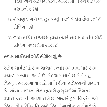
પડશે અને સેટલમેન્ટના સમયે માલિકને શેર પરત
કરવાની રહેશે
રોકાણકારોને જાહેર કરવું પડશે કે લેવડદેવડ શોર્ટ
સેલિંગ થશે
જ્યારે કિંમત ઓછી હોય ત્યારે સામાન્ય રીતે શોર્ટ
સેલિંગ બજારોમાં થાય છે
સ્ટૉક માર્કેટમાં શોર્ટ સેલિંગ શું છે:
સ્ટૉક માર્કેટમાં, ટૂંકા ગાળામાં નફા કમાવવા માટે ટૂંકા
વેચાણ કરવામાં આવે છે. કેટલાક માને છે કે તે વધુ
વિસ્તૃત સમયગાળા માટે માલિકીના સ્ટૉક્સની સમાન
છે. લાંબા ગાળાના રોકાણકારો ફ્યુચર્સમાં કિંમતમાં
વધારો કરવાની આશા રાખે છે, જ્યારે ટૂંકા વિક્રેતાઓ
કિંમતની પરિસ્થિતિ અને કિંમતોમાંથી નફા મેળવે છે.