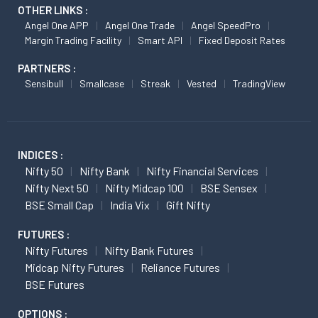
OTHER LINKS :
Angel One APP
Angel One Trade
Angel SpeedPro
Margin Trading Facility
Smart API
Fixed Deposit Rates
PARTNERS :
Sensibull
Smallcase
Streak
Vested
TradingView
INDICES :
Nifty 50
Nifty Bank
Nifty Financial Services
Nifty Next 50
Nifty Midcap 100
BSE Sensex
BSE Small Cap
India Vix
Gift Nifty
FUTURES :
Nifty Futures
Nifty Bank Futures
Midcap Nifty Futures
Reliance Futures
BSE Futures
OPTIONS :