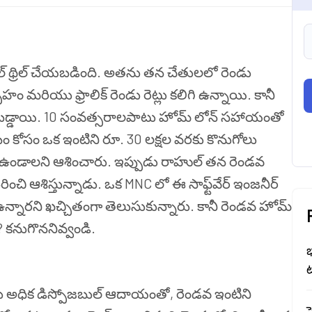
ుల్ థ్రిల్ చేయబడింది. అతను తన చేతులలో రెండు
ం మరియు ఫ్రాలిక్ రెండు రెట్లు కలిగి ఉన్నాయి. కానీ
డ్డాయి. 10 సంవత్సరాలపాటు హోమ్ లోన్ సహాయంతో
కోసం ఒక ఇంటిని రూ. 30 లక్షల వరకు కొనుగోలు
ిగి ఉండాలని ఆశించారు. ఇప్పుడు రాహుల్ తన రెండవ
చి ఆశిస్తున్నాడు. ఒక MNC లో ఈ సాఫ్ట్‌వేర్ ఇంజనీర్
్నారని ఖచ్చితంగా తెలుసుకున్నారు. కానీ రెండవ హోమ్
 కనుగొననివ్వండి.
భ
ట
అధిక డిస్పోజబుల్ ఆదాయంతో, రెండవ ఇంటిని