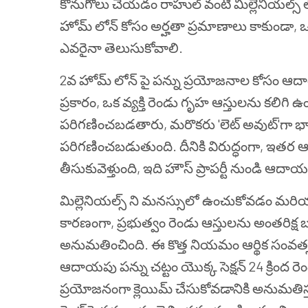
కొనుగోలు చేయడం రాహుల్ వంటి మిల్లెనియల్స్ లో
హోమ్ లోన్ కోసం అర్హతా ప్రమాణాలు కాకుండా, ఒ
ఎవరైనా తెలుసుకోవాలి.
2వ హోమ్ లోన్ పై పన్ను ప్రయోజనాల కోసం ఆదా
ప్రకారం, ఒక వ్యక్తి రెండు గృహ ఆస్తులను కలిగి 
పరిగణించబడతారు, మరొకరు 'లెట్ అవుట్'గా భావ
పరిగణించబడుతుంది. దీనికి విరుద్ధంగా, ఇతర 
తీసుకువెళ్తుంది, ఇది హౌస్ ప్రాపర్టీ నుండి ఆద
మిల్లెనియల్స్ ని మనస్సులో ఉంచుకోవడం మరియు
కారణంగా, ప్రభుత్వం రెండు ఆస్తులను అంతరిక్ష 
అనుమతించింది. ఈ కొత్త నియమం ఆర్థిక సంవత్
ఆదాయపు పన్ను చట్టం యొక్క సెక్షన్ 24 క్రింద రెండ
ప్రయోజనంగా క్లెయిమ్ చేసుకోవడానికి అనుమతిస్