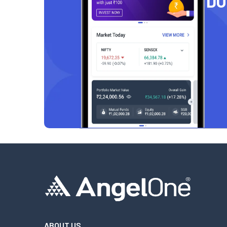
D
ABOUT US