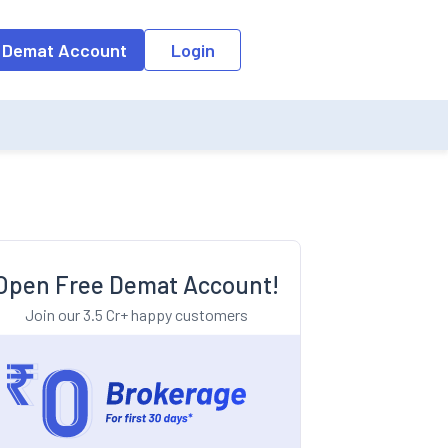
o the input field, the suggestion list will be updated as per the keyw
 Demat Account
Login
Open Free Demat Account!
Join our 3.5 Cr+ happy customers