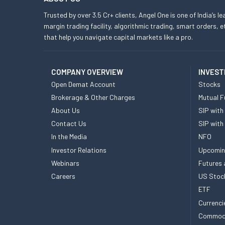
Trusted by over 3.5 Cr+ clients, Angel One is one of India’s l
margin trading facility, algorithmic trading, smart orders
that help you navigate capital markets like a pro.
COMPANY OVERVIEW
INVEST
Open Demat Account
Stocks
Brokerage & Other Charges
Mutual F
About Us
SIP with
Contact Us
SIP with
In the Media
NFO
Investor Relations
Upcomin
Webinars
Futures 
Careers
US Stoc
ETF
Currenci
Commod