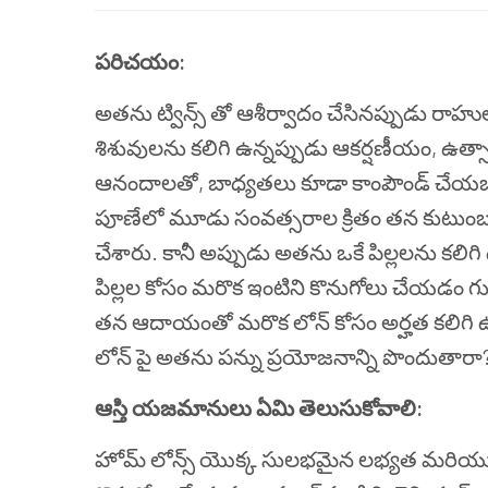
పరిచయం:
అతను ట్విన్స్ తో ఆశీర్వాదం చేసినప్పుడు రాహ
శిశువులను కలిగి ఉన్నప్పుడు ఆకర్షణీయం, ఉత్సాహ
ఆనందాలతో, బాధ్యతలు కూడా కాంపౌండ్ చేయబ
పూణేలో మూడు సంవత్సరాల క్రితం తన కుటుంబం 
చేశారు. కానీ అప్పుడు అతను ఒకే పిల్లలను కల
పిల్లల కోసం మరొక ఇంటిని కొనుగోలు చేయడం గురిం
తన ఆదాయంతో మరొక లోన్ కోసం అర్హత కలిగి ఉన
లోన్ పై అతను పన్ను ప్రయోజనాన్ని పొందుతారా?
ఆస్తి యజమానులు ఏమి తెలుసుకోవాలి:
హోమ్ లోన్స్ యొక్క సులభమైన లభ్యత మరియు 