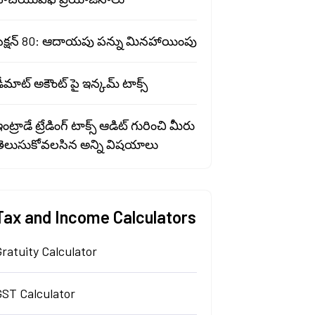
సెక్షన్ 80: ఆదాయపు పన్ను మినహాయింపు
ీమాట్ అకౌంట్ పై ఇన్కమ్ టాక్స్
ంట్రాడే ట్రేడింగ్ టాక్స్ ఆడిట్ గురించి మీరు
తెలుసుకోవలసిన అన్ని విషయాలు
Tax and Income Calculators
ratuity Calculator
GST Calculator