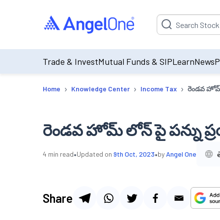
Suggestion will be p
Trade & Invest
Mutual Funds & SIP
Learn
News
P
›
›
›
Home
Knowledge Center
Income Tax
రెండవ హోమ్
రెండవ హోమ్ లోన్ పై పన్ను 
•
•
4
min read
Updated on
9th Oct, 2023
by
Angel One
Share