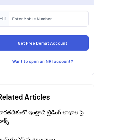
+91
Want to open an NRI account?
Related Articles
ారతదేశంలో ఇంట్రాడే ట్రేడింగ్ లాభాల పై
ాక్స్
హెచ్‍యుఎఫ్ ప్రయోజనాలు