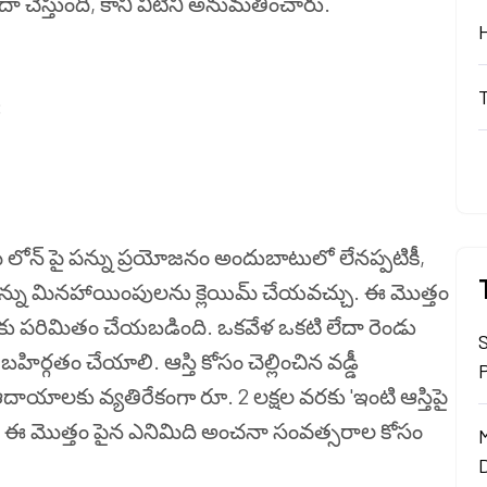
దా చేస్తుంది, కానీ వీటిని అనుమతించారు.
:
 హోమ్ లోన్ పై పన్ను ప్రయోజనం అందుబాటులో లేనప్పటికీ,
డీపై పన్ను మినహాయింపులను క్లెయిమ్ చేయవచ్చు. ఈ మొత్తం
షలకు పరిమితం చేయబడింది. ఒకవేళ ఒకటి లేదా రెండు
హిర్గతం చేయాలి. ఆస్తి కోసం చెల్లించిన వడ్డీ
దాయాలకు వ్యతిరేకంగా రూ. 2 లక్షల వరకు 'ఇంటి ఆస్తిపై
 మీరు ఈ మొత్తం పైన ఎనిమిది అంచనా సంవత్సరాల కోసం