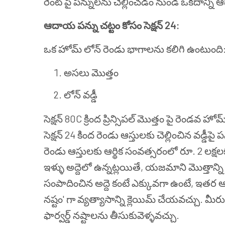
రెంట్ పై పన్నులను చెల్లించడం నుండి ఒకదాన్ని ఆ
ఆదాయ పన్ను చట్టం కోసం సెక్షన్ 24:
ఒక హోమ్ లోన్ రెండు భాగాలను కలిగి ఉంటుంది
అసలు మొత్తం
లోన్ వడ్డీ
సెక్షన్ 80C క్రింద ప్రిన్సిపల్ మొత్తం పై రెండవ
సెక్షన్ 24 కింద రెండు ఆస్తులకు చెల్లించిన వడ్
రెండు ఆస్తులకు ఆర్థిక సంవత్సరంలో రూ. 2 లక్
ఇళ్ళు అద్దెలో ఉన్నట్లయితే, యజమాని మొత్తాన్ని బ
సంపాదించిన అద్దె కంటే ఎక్కువగా ఉంటే, ఇతర ఆ
నష్టం' గా వ్యత్యాసాన్ని క్లెయిమ్ చేయవచ్చు.
ఫార్వర్డ్ నష్టాలను తీసుకువెళ్ళవచ్చు.