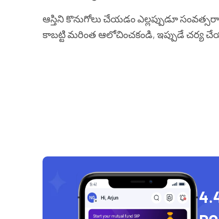
ఆస్తిని కొనుగోలు చేయడం ఎల్లప్పుడూ సంవత్
కాబట్టి మరింత ఆలోచించకండి, ఇప్పుడే చర్య చ
4.