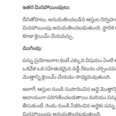
ఇతర మినహాయింపులు:
దీనితోపాటు, అనుమతించబడిన ఆస్తుల నిర్వహ
మినహాయింపు అనుమతించబడుతుంది. స్థానిక అధిక
కూడా క్లెయిమ్ చేయవచ్చు.
ముగింపు:
పన్ను ప్రయోజనాల కంటే ఎక్కువ విషయం ఏంటి అనే
ఒకవేళ ఒక సహేతుకమైన వడ్డీ రేటును చర్చించవచ్చు,
మొత్తాన్ని క్లెయిమ్ చేయడం సాధ్యమవుతుంది.
అలాగే, ఆస్తుల నుండి సంపాదించిన అద్దె మొత్తాన్న
ఆదాయంగా పరిగణించబడతాయి మరియు పన్ను విధ
తీసుకుంటే, రెండు నుండి సేకరించిన అద్దెకు పన్ను
మినహాయింపు అనుమతించబడుతుంది.