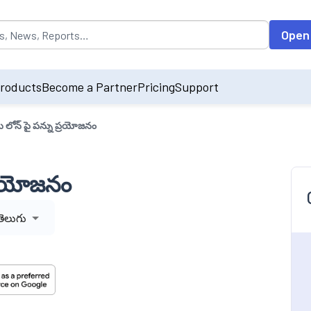
opulated by default on accessing the input field. On entering data int
Open
roducts
Become a Partner
Pricing
Support
 లోన్ పై పన్ను ప్రయోజనం
ప్రయోజనం
తెలుగు