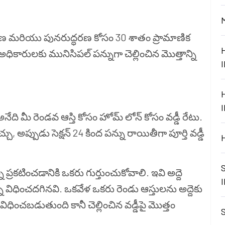
ణ మరియు పునరుద్ధరణ కోసం 30 శాతం ప్రామాణిక
ారులకు మునిసిపల్ పన్నుగా చెల్లించిన మొత్తాన్ని
ది మీ రెండవ ఆస్తి కోసం హోమ్ లోన్ కోసం వడ్డీ రేటు.
 అప్పుడు సెక్షన్ 24 కింద పన్ను రాయితీగా పూర్తి వడ్డీ
ి ప్రకటించడానికి ఒకరు గుర్తుంచుకోవాలి. ఇవి అద్దె
ించదగినవి. ఒకవేళ ఒకరు రెండు ఆస్తులను అద్దెకు
 విధించబడుతుంది కానీ చెల్లించిన వడ్డీపై మొత్తం