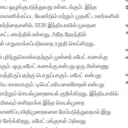
யை ஒழுங்குபடுத்துவது உள்ளடங்கும். இந்த
ாணிக்கப்பட வேண்டும் மற்றும் முதலீட்டாளர்களின்
ார்த்தைகளில், SEBI இந்தியாவில் மூலதன
க
ட்டணத்தில் உள்ளது, அதே நேரத்தில்
ள் பாதுகாக்கப்படுவதை உறுதி செய்கிறது.
 புரிந்துகொள்வதற்கும் முன்னர் டீமேட் கணக்கு
எ
கும். ஒரு டீமேட் கணக்கு என்பது ஒரு மின்னணு
ட
த்திருப்பதற்கு பொறுப்பாகும். டீமேட் என்பது
ுகிய காலமாகும். டிமெட்டீரியலைசேஷன் என்பது
ாற்றும் செயல்முறையைக் குறிக்கிறது. இந்தியாவில்
கைமிகவும் எளிதாக்க இந்த செயல்முறை
ணிப்பு விதிமுறைகளை மேம்படுத்துவதால் இது
சேர்க்கிறது. டீமேட் பங்குகள் அல்லது