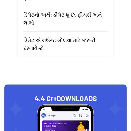
ડિમેટનો અર્થ: ડીમેટ શું છે, ફીચર્સ અને
લાભો
ડિમેટ એકાઉન્ટ ખોલવા માટે જરૂરી
દસ્તાવેજો
4.4 Cr+
DOWNLOADS