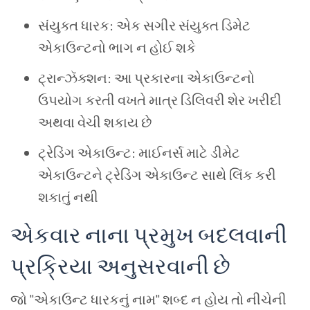
સંયુક્ત ધારક: એક સગીર સંયુક્ત ડિમેટ
એકાઉન્ટનો ભાગ ન હોઈ શકે
ટ્રાન્ઝૅક્શન: આ પ્રકારના એકાઉન્ટનો
ઉપયોગ કરતી વખતે માત્ર ડિલિવરી શેર ખરીદી
અથવા વેચી શકાય છે
ટ્રેડિંગ એકાઉન્ટ: માઈનર્સ માટે ડીમેટ
એકાઉન્ટને ટ્રેડિંગ એકાઉન્ટ સાથે લિંક કરી
શકાતું નથી
એકવાર
નાના
પ્રમુખ
બદલવાની
પ્રક્રિયા
અનુસરવાની
છે
જો
"
એકાઉન્ટ
ધારકનું
નામ
"
શબ્દ
ન
હોય
તો
નીચેની