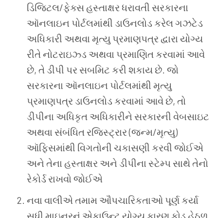
ડિજિટલ/ફેક્સ હસ્તાક્ષર ધરાવતી સરકારના
ઑનલાઇન પોર્ટલમાંથી ડાઉનલોડ કરેલ ગઝટેડ
અધિકારી અથવા મૃત્યુ પ્રમાણપત્ર દ્વારા યોગ્ય
રીતે નોટરાઇઝ્ડ અથવા પ્રમાણિત કરવામાં આવે
છે, તે ડીપી પર સબમિટ કરી શકાય છે. જો
સરકારના ઑનલાઇન પોર્ટલમાંથી મૃત્યુ
પ્રમાણપત્ર ડાઉનલોડ કરવામાં આવે છે, તો
ડીપીના અધિકૃત અધિકારીને સરકારની વેબસાઇટ
અથવા સંબંધિત રજિસ્ટ્રાર (જન્મ/મૃત્યુ)
ઑફિસમાંથી વિગતોની ચકાસણી કરવી જોઈએ
અને તેના હસ્તાક્ષર અને ડીપીના સ્ટેમ્પ સાથે તેનો
રેકોર્ડ રાખવો જોઈએ
નવા વાલીએ તમામ ઔપચારિકતાઓ પૂર્ણ કર્યા
સુધી માઇનરનું એકાઉન્ટ યોગ્ય કારણ કોડ હેઠળ