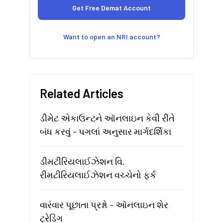
Want to open an NRI account?
Related Articles
ડીમેટ એકાઉન્ટને ઑનલાઇન કેવી રીતે
બંધ કરવું - પગલાં અનુસાર માર્ગદર્શિકા
ડીમટીરિયલાઈઝેશન વિ.
રીમટીરિયલાઈઝેશન વચ્ચેનો ફર્ક
વારંવાર પૂછાતા પ્રશ્નો - ઑનલાઇન શેર
ટ્રેડિંગ