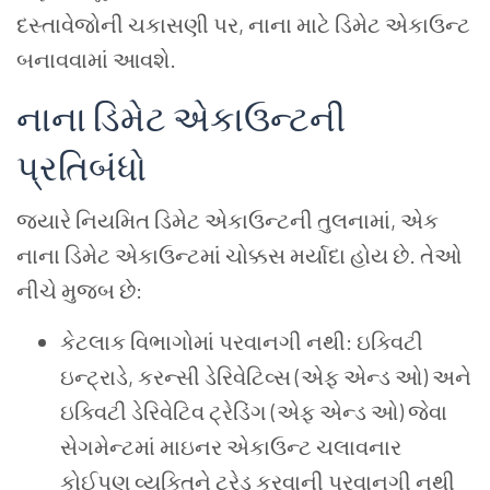
દસ્તાવેજોની
ચકાસણી
પર
,
નાના
માટે
ડિમેટ
એકાઉન્ટ
બનાવવામાં
આવશે
.
નાના
ડિમેટ
એકાઉન્ટની
પ્રતિબંધો
જ્યારે
નિયમિત
ડિમેટ
એકાઉન્ટની
તુલનામાં
,
એક
નાના
ડિમેટ
એકાઉન્ટમાં
ચોક્કસ
મર્યાદા
હોય
છે
.
તેઓ
નીચે
મુજબ
છે
:
કેટલાક વિભાગોમાં પરવાનગી નથી: ઇક્વિટી
ઇન્ટ્રાડે, કરન્સી ડેરિવેટિવ્સ (એફ એન્ડ ઓ) અને
ઇક્વિટી ડેરિવેટિવ ટ્રેડિંગ (એફ એન્ડ ઓ) જેવા
સેગમેન્ટમાં માઇનર એકાઉન્ટ ચલાવનાર
કોઈપણ વ્યક્તિને ટ્રેડ કરવાની પરવાનગી નથી