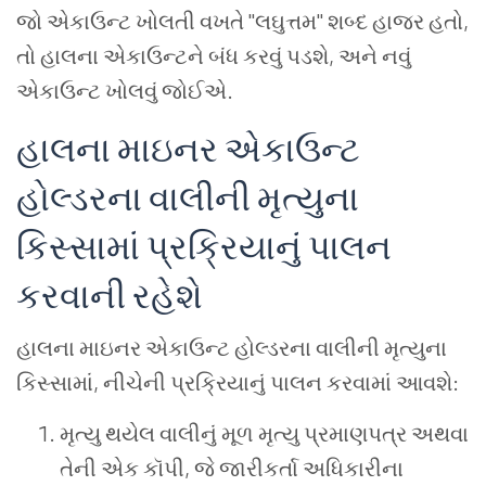
જો
એકાઉન્ટ
ખોલતી
વખતે
"
લઘુત્તમ
"
શબ્દ
હાજર
હતો
,
તો
હાલના
એકાઉન્ટને
બંધ
કરવું
પડશે
,
અને
નવું
એકાઉન્ટ
ખોલવું
જોઈએ
.
હાલના
માઇનર
એકાઉન્ટ
હોલ્ડરના
વાલીની
મૃત્યુના
કિસ્સામાં
પ્રક્રિયાનું
પાલન
કરવાની
રહેશે
હાલના
માઇનર
એકાઉન્ટ
હોલ્ડરના
વાલીની
મૃત્યુના
કિસ્સામાં
,
નીચેની
પ્રક્રિયાનું
પાલન
કરવામાં
આવશે
:
મૃત્યુ થયેલ વાલીનું મૂળ મૃત્યુ પ્રમાણપત્ર અથવા
તેની એક કૉપી, જે જારીકર્તા અધિકારીના