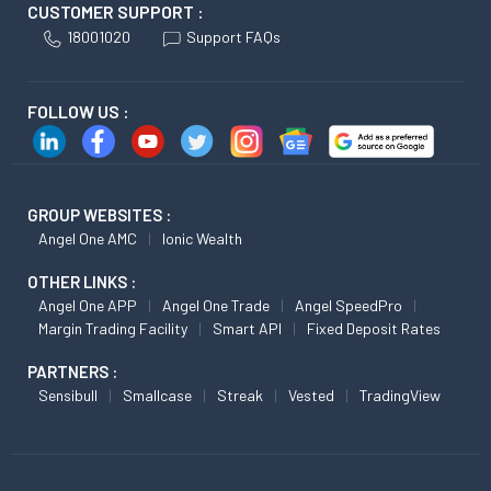
CUSTOMER SUPPORT :
18001020
Support FAQs
FOLLOW US :
GROUP WEBSITES :
Angel One AMC
Ionic Wealth
OTHER LINKS :
Angel One APP
Angel One Trade
Angel SpeedPro
Margin Trading Facility
Smart API
Fixed Deposit Rates
PARTNERS :
Sensibull
Smallcase
Streak
Vested
TradingView