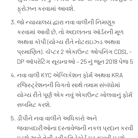
ફ્રોઝન કરવામાં આવશે.
જો ન્યાયાલય દ્વારા નવા વાલીની નિમણૂક
કરવામાં આવી છે, તો અદાલતના ઑર્ડરની મૂળ
અથવા કૉપી (યોગ્ય રીતે નોટરાઇઝ્ડ અથવા
પ્રમાણિત). ચૅપ્ટર 2 એકાઉન્ટ ઓપનિંગ CDSL -
DP ઑપરેટિંગ સૂચનાઓ – 25 નું જૂન 2018 પેજ 5
નવા વાલી KYC એપ્લિકેશન ફોર્મ અથવા KRA
રજિસ્ટ્રેશનની વિગતો સાથે તમામ સંબંધોમાં
યોગ્ય રીતે પૂર્ણ એક નવું એકાઉન્ટ ખોલવાનું ફોર્મ
સબમિટ કરશે.
ડીપીને નવા વાલીને અધિકારો અને
જવાબદારીઓના દસ્તાવેજની નકલ પ્રદાન કરવી
પડશે અને તેની સ્વીકૃતિ રેકોર્ડ પર રાખવી પડશે