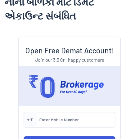
નાના
બાળકો
માટે
ડિમેટ
એકાઉન્ટ
સંબંધિત
Open Free Demat Account!
Join our 3.5 Cr+ happy customers
+91