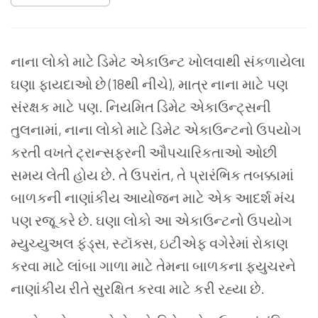
નાના
લોકો
માટે
ડિમેટ
એકાઉન્ટ
ખોલવાથી
સંકળાયેલા
ઘણા
ફાયદાઓ
છે
(18
થી
નીચે
),
માત્ર
નાના
માટે
પણ
સંરક્ષક
માટે
પણ
.
નિયમિત
ડિમેટ
એકાઉન્ટ્સની
તુલનામાં
,
નાના
લોકો
માટે
ડિમેટ
એકાઉન્ટનો
ઉપયોગ
કરતી
વખતે
ટ્રાન્સફરની
ઔપચારિકતાઓ
ઓછી
સમય
લેતી
હોય
છે
.
તે
ઉપરાંત
,
તે
પ્રારંભિક
તબક્કામાં
બાળકની
નાણાંકીય
આયોજન
માટે
એક
આદર્શ
મંચ
પણ
રજૂ
કરે
છે
.
ઘણા
લોકો
આ
એકાઉન્ટનો
ઉપયોગ
મ્યુચ્યુઅલ
ફંડ્સ
,
સ્ટૉક્સ
,
ઇટીએફ
વગેરેમાં
રોકાણ
કરવા
માટે
લાંબા
ગાળા
માટે
તેમના
બાળકના
ફ્યુચરને
નાણાંકીય
રીતે
સુરક્ષિત
કરવા
માટે
કરી
રહ્યા
છે
.