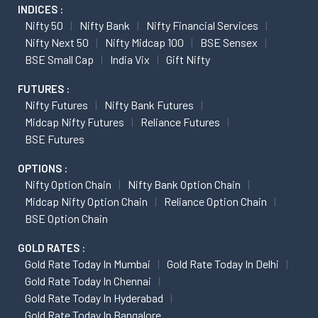
INDICES :
Nifty 50
Nifty Bank
Nifty Financial Services
Nifty Next 50
Nifty Midcap 100
BSE Sensex
BSE Small Cap
India Vix
Gift Nifty
FUTURES :
Nifty Futures
Nifty Bank Futures
Midcap Nifty Futures
Reliance Futures
BSE Futures
OPTIONS :
Nifty Option Chain
Nifty Bank Option Chain
Midcap Nifty Option Chain
Reliance Option Chain
BSE Option Chain
GOLD RATES :
Gold Rate Today In Mumbai
Gold Rate Today In Delhi
Gold Rate Today In Chennai
Gold Rate Today In Hyderabad
Gold Rate Today In Bangalore