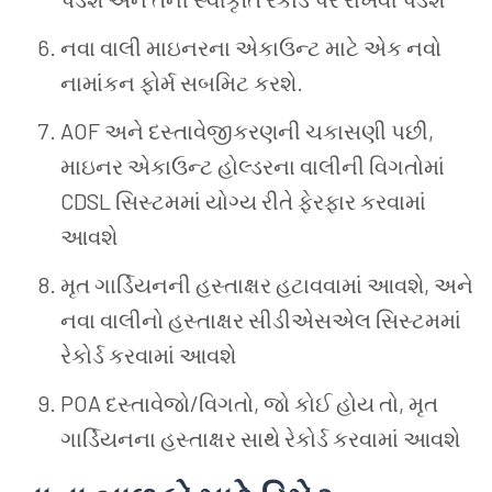
નવા વાલી માઇનરના એકાઉન્ટ માટે એક નવો
નામાંકન ફોર્મ સબમિટ કરશે.
AOF અને દસ્તાવેજીકરણની ચકાસણી પછી,
માઇનર એકાઉન્ટ હોલ્ડરના વાલીની વિગતોમાં
CDSL સિસ્ટમમાં યોગ્ય રીતે ફેરફાર કરવામાં
આવશે
મૃત ગાર્ડિયનની હસ્તાક્ષર હટાવવામાં આવશે, અને
નવા વાલીનો હસ્તાક્ષર સીડીએસએલ સિસ્ટમમાં
રેકોર્ડ કરવામાં આવશે
POA દસ્તાવેજો/વિગતો, જો કોઈ હોય તો, મૃત
ગાર્ડિયનના હસ્તાક્ષર સાથે રેકોર્ડ કરવામાં આવશે