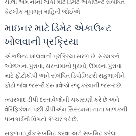
ચાલો
અમે
નાના
લોકો
માટે
ડિમેટ
એકાઉન્ટ
સંબંધિત
કેટલીક
મૂળભૂત
માહિતી
જોઈએ
.
માઇનર
માટે
ડિમેટ
એકાઉન્ટ
ખોલવાની
પ્રક્રિયા
એકાઉન્ટ
ખોલવાની
પ્રક્રિયા
સરળ
છે
.
સંરક્ષકને
ઓળખના
પુરાવા
,
સરનામાનો
પુરાવો
,
ઉંમરના
પુરાવા
માટે
ફોટોકૉપી
અને
સંબંધિત
ડિપોઝિટરી
સહભાગીને
ફોટો
જેવા
જરૂરી
દસ્તાવેજો
રજૂ
કરવાની
જરૂર
છે
.
ત્યારબાદ
ડીપી
દસ્તાવેજોની
ચકાસણી
કરે
છે
અને
વેરિફિકેશન
પછી
ડીપીએમ
સિસ્ટમમાં
નાના
બાળકની
પાનકાર્ડની
વિગતો
કૅપ્ચર
કરે
છે
.
સફળતાપૂર્વક
સબમિટ
કરવા
અને
સબમિટ
કરેલા