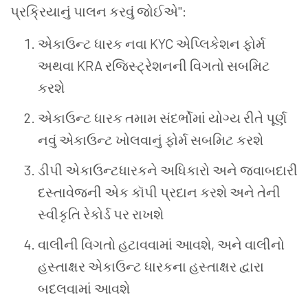
પ્રક્રિયાનું
પાલન
કરવું
જોઈએ
":
એકાઉન્ટ ધારક નવા KYC એપ્લિકેશન ફોર્મ
અથવા KRA રજિસ્ટ્રેશનની વિગતો સબમિટ
કરશે
એકાઉન્ટ ધારક તમામ સંદર્ભોમાં યોગ્ય રીતે પૂર્ણ
નવું એકાઉન્ટ ખોલવાનું ફોર્મ સબમિટ કરશે
ડીપી એકાઉન્ટધારકને અધિકારો અને જવાબદારી
દસ્તાવેજની એક કૉપી પ્રદાન કરશે અને તેની
સ્વીકૃતિ રેકોર્ડ પર રાખશે
વાલીની વિગતો હટાવવામાં આવશે, અને વાલીનો
હસ્તાક્ષર એકાઉન્ટ ધારકના હસ્તાક્ષર દ્વારા
બદલવામાં આવશે