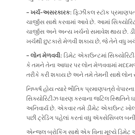
–
ખર્ચ
-
અસરકારક
:
ફિઝીકલ
સ્ટૉક
પ્રમાણપત
ચાર્જીસ
સાથે
કરવામાં આવે
છે
.
આમાં
સિક્યોરિ
ચાર્જીસ
અને
અન્ય
ખર્ચનો
સમાવેશ
થાય
છે
.
ડ
ખર્ચથી
છુટકારો
મેળવી
શકાય છે
,
જે
તેને
વધુ
ખર્
–
લોન
મેળવવી
:
ડિમેટ
એકાઉન્ટમાં
સિક્યોરિટ
કે
તમને તેના આધાર પર
લોન
મેળવવામાં
મદદમળ
તરીકે
કરી
શકાય
છે
અને
તમે
તેમની
સાથે
લોન
નિષ્કર્ષ
હોય
ત્યારે
ભૌતિક
પ્રમાણપત્રો
વેપારના
સિક્યોરિટીઝ
ધારણ
કરવાના
જટિલ
સ્થિતિને
ઘ
અનિવાર્ય
છે
.
એકવાર
તમે
ડીમેટ
એકાઉન્ટ
ખોલ
પછી
ટ્રેડિંગ
પહેલાં
કરતાં
વધુ
ઍક્સેસિબલ
બન
એન્જલ
બ્રોકિંગ
સાથે
એક
વિના મૂલ્યે
ડિમેટ