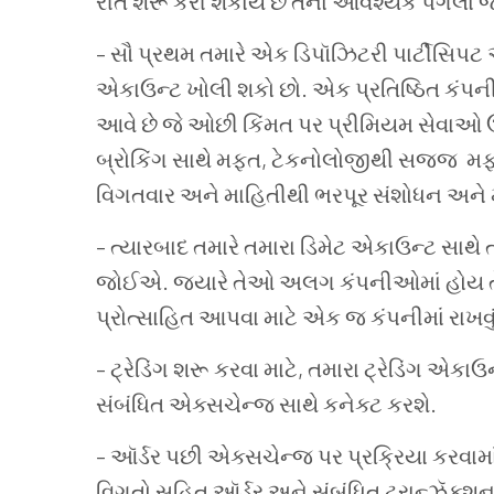
રીતે શરૂ કરી શકાય છે તેના આવશ્યક પગલાં
–
સૌ
પ્રથમ
તમારે
એક
ડિપૉઝિટરી
પાર્ટીસિપટ
એકાઉન્ટ
ખોલી
શકો
છો
.
એક
પ્રતિષ્ઠિત
કંપન
આવે
છે
જે
ઓછી કિંમત
પર
પ્રીમિયમ
સેવાઓ
બ્રોકિંગ
સાથે
મફત
,
ટેકનોલોજીથી સજ્જ
મ
વિગતવાર અને માહિતીથી ભરપૂર
સંશોધન
અને
–
ત્યારબાદ
તમારે
તમારા
ડિમેટ
એકાઉન્ટ
સાથે
જોઈએ
.
જ્યારે
તેઓ
અલગ
કંપનીઓમાં
હોય 
પ્રોત્સાહિત
આપવા માટે
એક
જ
કંપનીમાં
રાખવુ
–
ટ્રેડિંગ
શરૂ
કરવા
માટે
,
તમારા
ટ્રેડિંગ
એકાઉન
સંબંધિત
એક્સચેન્જ
સાથે
કનેક્ટ
કરશે
.
–
ઑર્ડર
પછી
એક્સચેન્જ
પર
પ્રક્રિયા
કરવામા
વિગતો
સહિત
ઑર્ડર
અને
સંબંધિત
ટ્રાન્ઝૅક્શ