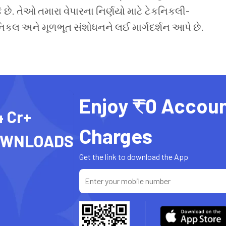
 છે
.
તેઓ
તમારા
વેપારના
નિર્ણયો
માટે
ટેકનિકલી
-
નિકલ
અને
મૂળભૂત
સંશોધનને લઈ
માર્ગદર્શન
આપે
છે
.
Enjoy ₹0 Accou
4 Cr+
Charges
OWNLOADS
Get the link to download the App