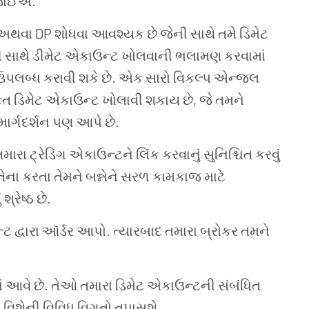
 જોઈએ.
અથવા
DP
શોધવા
આવશ્યક
છે
જેની
સાથે
તમે
ડિમેટ
ી
સાથે
ડીમેટ
એકાઉન્ટ
ખોલવાની
ભલામણ
કરવામાં
ઉપલબ્ધ કરાવી
શકે
છે
.
એક
સારો
વિકલ્પ
એન્જલ
ફત
ડિમેટ
એકાઉન્ટ
ખોલાવી શકાય છે
,
જે
તમને
માર્ગદર્શન
પણ
આપે
છે
.
તમારા
ટ્રેડિંગ
એકાઉન્ટને
લિંક
કરવાનું સુનિશ્ચિત કરવું
તેના કરતા
તેમને
બન્નેને
સરળ
કામકાજ માટે
ં
શ્રેષ્ઠ
છે
.
્ટ
દ્વારા
ઑર્ડર
આપો
.
ત્યારબાદ
તમારા
બ્રોકર
તમને
ં
આવે
છે
.
તેઓ
તમારા
ડિમેટ
એકાઉન્ટની
સંબંધિત
ન
વિશેની
વિવિધ
વિગતો
તપાસશે
.