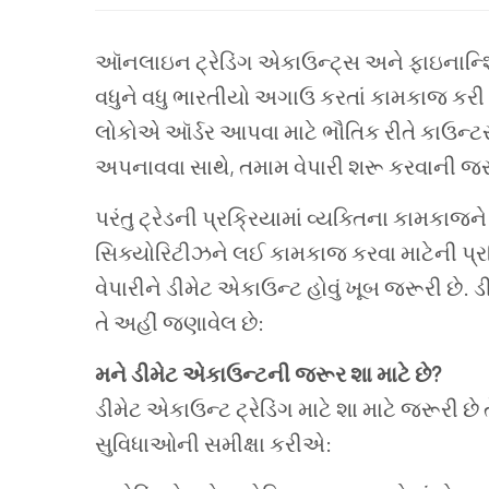
ઑનલાઇન
ટ્રેડિંગ
એકાઉન્ટ્સ
અને
ફાઇનાન્
વધુને વધુ
ભારતીયો
અગાઉ
કરતાં
કામકાજ કરી
લોકોએ
ઑર્ડર
આપવા
માટે
ભૌતિક
રીતે
કાઉન્ટ
અપનાવવા
સાથે
,
તમામ
વેપારી
શરૂ
કરવાની
જર
પરંતુ
ટ્રેડની
પ્રક્રિયામાં
વ્યક્તિના
કામકાજને
સિક્યોરિટીઝને લઈ કામકાજ કરવા માટેની પ્રક
વેપારીને ડીમેટ એકાઉન્ટ હોવું ખૂબ જરૂરી છે.
ડ
તે
અહીં
જણાવેલ
છે
:
મને
ડીમેટ
એકાઉન્ટની
જરૂર
શા
માટે
છે
?
ડીમેટ
એકાઉન્ટ
ટ્રેડિંગ
માટે
શા
માટે
જરૂરી
છે
સુવિધાઓની
સમીક્ષા
કરીએ
: