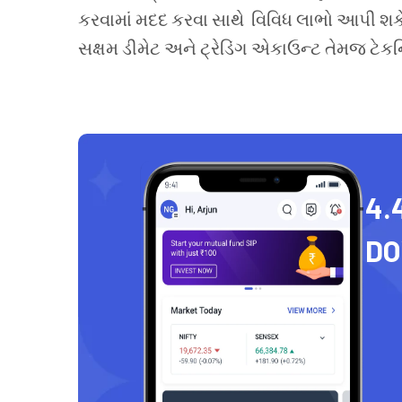
કરવામાં
મદદ
કરવા
સાથે
વિવિધ
લાભો
આપી શકે
સક્ષમ
ડીમેટ
અને
ટ્રેડિંગ
એકાઉન્ટ
તેમજ
ટેક
4.
D