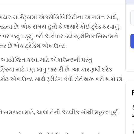
શિયલ
માર્કેટ્સમાં
ઍક્સેસિબિલિટીના
આગમન
સાથે
,
રહ્યા છે
.
એક
સમય
હતો
કે જ્યારે
કોઈ
ટ્રેડ
કરવાનું
,
ર
પર
જવું
પડ્યું
.
જો
કે
,
વેપાર
ઇલેક્ટ્રોનિક
સિસ્ટમને
ૂર
છે
એક
ટ્રેડિંગ
એકાઉન્ટ
.
આયોજિત
કરવા
માટે
એકાઉન્ટની
પરંતુ
્રિયા માટે પણ ખાતુ જરૂરી છે. આ કારણથી દરેક
ીમેટ
એકાઉન્ટ
સાથે
ટ્રેડિંગ
કેવી
રીતે
શરૂ
કરી
શકો
છો
તે
સમજવા
માટે
,
ચાલો
તેની
કેટલીક
સૌથી
મહત્વપૂર્ણ
બ