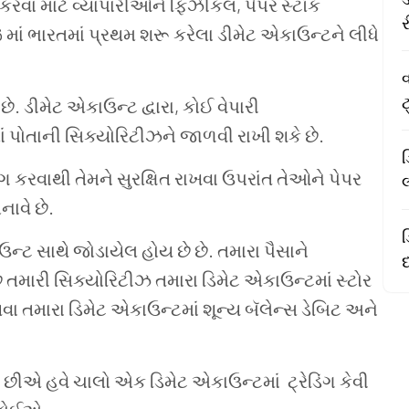
કરવા
માટે
વ્યાપારીઓને
ફિઝીકલ
,
પેપર
સ્ટૉક
6
માં
ભારતમાં
પ્રથમ
શરૂ
કરેલા
ડીમેટ
એકાઉન્ટને
લીધે
વ
ટ
છે
.
ડીમેટ
એકાઉન્ટ
દ્વારા
,
કોઈ
વેપારી
ં
પોતાની
સિક્યોરિટીઝને
જાળવી
રાખી
શકે
છે
.
ડ
ંગ
કરવાથી
તેમને
સુરક્ષિત
રાખવા ઉપરાંત
તેઓને
પેપર
નાવે
છે
.
ઉન્ટ
સાથે
જોડાયેલ હોય છે
છે
.
તમારા
પૈસાને
દ
ે
તમારી
સિક્યોરિટીઝ
તમારા
ડિમેટ
એકાઉન્ટમાં
સ્ટોર
વા
તમારા
ડિમેટ
એકાઉન્ટમાં
શૂન્ય
બૅલેન્સ
ડેબિટ
અને
ં છીએ હવે
ચાલો
એક
ડિમેટ
એકાઉન્ટમાં
ટ્રેડિંગ કેવી