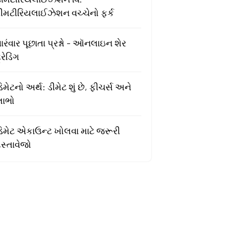
રીમટીરિયલાઈઝેશન વચ્ચેનો ફર્ક
ારંવાર પૂછાતા પ્રશ્નો - ઑનલાઇન શેર
્રેડિંગ
િમેટનો અર્થ: ડીમેટ શું છે, ફીચર્સ અને
લાભો
ડિમેટ એકાઉન્ટ ખોલવા માટે જરૂરી
સ્તાવેજો