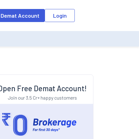
o the input field, the suggestion list will be updated as per the keyw
 Demat Account
Login
Open Free Demat Account!
Join our 3.5 Cr+ happy customers