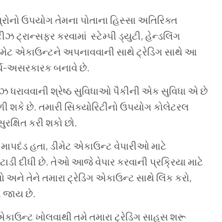
્રોનો
ઉપયોગ
તેમના
પોતાના
હિસ્સા
અતિરિક્ત
ટીઝ
ટ્રાન્સફર
કરવામાં
સ્ટેમ્પી
ડ્યુટી
,
હેન્ડલિંગ
ીમેટ
એકાઉન્ટને
અપનાવવાની
સાથે
ટ્રેડિંગ સાથે
આ
ચ
-
અસરકારક
બનાવે
છે
.
ીઝ
ધરાવવાની
શ્રેષ્ઠ
સુવિધાઓ
પૈકીની
એક
સુવિધા એ છે
ી શકે
છે
.
તમારી
સિક્યોરિટીનો
ઉપયોગ
કોલેટરલ
સુરક્ષિત
કરી
શકો
છો
.
માપદંડ
હતા
,
ડીમેટ
એકાઉન્ટ
વેપારીઓ
માટે
ટાડી
દીધી
છે
.
તેઓ
આજે
વેપાર
કરવાની
પ્રક્રિયા
માટે
ો
અને
તેને
તમારા
ટ્રેડિંગ
એકાઉન્ટ
સાથે
લિંક
કરો
,
ી
જાય
છે
.
એકાઉન્ટ
ખોલવાથી
તમે
તમારા
ટ્રેડિંગ
સાહસ
શરૂ