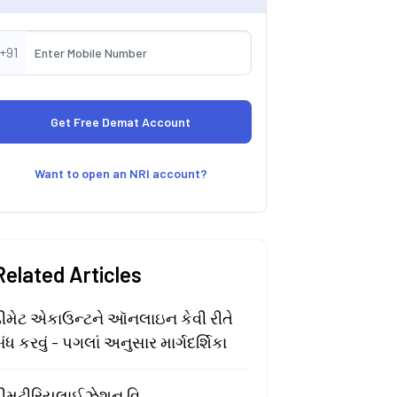
+91
Want to open an NRI account?
Related Articles
ડીમેટ એકાઉન્ટને ઑનલાઇન કેવી રીતે
ંધ કરવું - પગલાં અનુસાર માર્ગદર્શિકા
ડીમટીરિયલાઈઝેશન વિ.