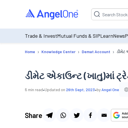
Suggestion will be p
Trade & Invest
Mutual Funds & SIP
Learn
News
P
›
›
›
Home
Knowledge Center
Demat Account
ડીમેટ એ
ડીમેટ એકાઉન્ટ (ખાતુ)માં ટ્રેડ
•
•
6
min read
Updated on
26th Sept, 2023
by
Angel One
Share