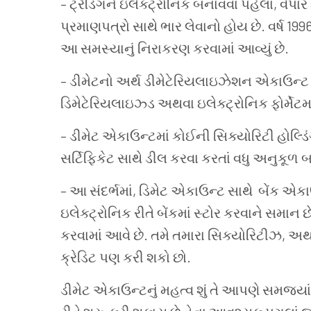
–
ટ્રેડિંગને
ઇલેક્ટ્રોનિક
બનાવવા
પહેલાં
,
વેપાર
પ્રમાણપત્રો
સાથે
ભાર
લેવાનો હોય છે
.
વર્ષ
199
આ
સમસ્યાનું
નિરાકરણ
કરવામાં
આવ્યું
છે
.
–
ડીમેટનો
અર્થ
ડીમેટેરિયલાઇઝેશન
એકાઉન્ટ
ડિમેટેરિયલાઇઝ્ડ
અથવા
ઇલેક્ટ્રોનિક
ફોર્મેટમા
–
ડીમેટ
એકાઉન્ટમાં
કોઈની
સિક્યોરિટી
હોલ્ડિ
સર્ટિફિકેટ
સાથે
ડીલ
કરવા
કરતાં
વધુ
અનુકૂળ
બ
–
આ
સંદર્ભમાં
,
ડિમેટ
એકાઉન્ટ
સાથે
બેંક
એકા
ઇલેક્ટ્રોનિક
રીતે
બેંકમાં
સ્ટોર
કરવાને સમાન છ
કરવામાં
આવે
છે
.
તમે
તમારા
સિક્યોરિટીઝ
,
અથ
ક્રેડિટ
પણ
કરી
શકો
છો
.
ડીમેટ
એકાઉન્ટનું
મહત્વ શું તે આપણે સમજ્યા