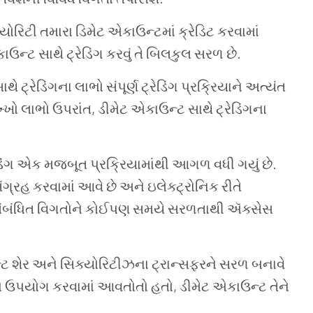
્યોરિટી
તમારા
ડિમેટ
એકાઉન્ટમાં
ક્રેડિટ
કરવામાં
ાઉન્ટ
સાથે
ટ્રેડિંગ
કરવું
તે
બિલકુલ
સરળ
છે
.
ાથે
ટ્રેડિંગના
લાભો
સંપૂર્ણ
ટ્રેડિંગ
પ્રક્રિયાને
અત્યંત
ખ્ખો લાભો
ઉપરાંત
,
ડીમેટ
એકાઉન્ટ
સાથે
ટ્રેડિંગના
ડિંગ
એક
મજબૂત
પ્રક્રિયામાંથી
આગળ
વધી
ગયું
છે
.
ંગ્રહ
કરવામાં
આવે
છે
અને
ઇલેક્ટ્રોનિક
રીતે
ંબંધિત
વિગતોને
કોઈપણ
સમયે
સરળતાથી
ઍક્સેસ
્ટ
શેર
અને
સિક્યોરિટીઝના
ટ્રાન્સફરને
સરળ
બનાવે
ો
ઉપયોગ
કરવામાં આવતોતો
હતો
,
ડીમેટ
એકાઉન્ટ
તેને