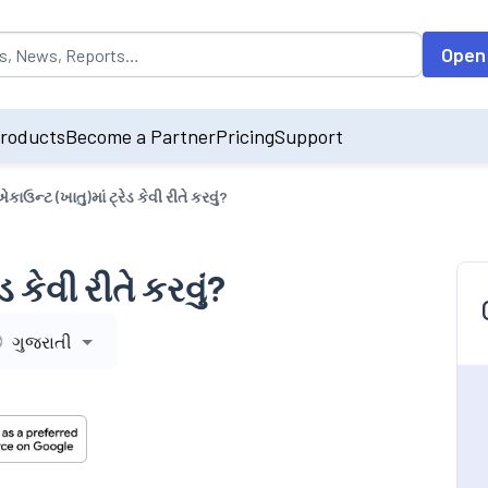
opulated by default on accessing the input field. On entering data int
Open
roducts
Become a Partner
Pricing
Support
કાઉન્ટ (ખાતુ)માં ટ્રેડ કેવી રીતે કરવું?
 કેવી રીતે કરવું?
ગુજરાતી