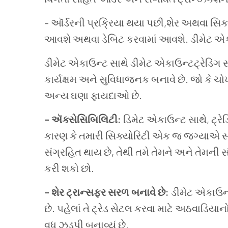
–
ઑર્ડરની
પ્રક્રિયા
થયા
પછી
,
શેર
અથવા
સિક
આવશે
અથવા
ડેબિટ
કરવામાં
આવશે
.
ડીમેટ
એક
ડીમેટ
એકાઉન્ટ
સાથે
ડીમેટ
એકાઉન્ટટ્રેડિંગ
સ
કાર્યક્ષમ
અને
સુવિધાજનક
બનાવે
છે
.
જો
કે ચો
અન્ય
ઘણા
ફાયદાઓ
છે
.
–
ઍક્સેસિબિલિટી
:
ડિમેટ
એકાઉન્ટ
સાથે
,
ટ્રે
કારણ
કે
તમારી
સિક્યોરિટી
એક
જ
જગ્યાએ
સ
સંગ્રહિત
થાય
છે
,
તેથી
તમે
તેમને
અને
તેમની
સ
કરી
શકો
છો
.
–
શેર
ટ્રાન્સફર
સરળ
બનાવે
છે
:
ડીમેટ
એકાઉન
છે
.
પહેલાં
તે
ટ્રેડ
સેટલ
કરવા
માટે
અઠવાડિયાન
વધુ
ઝડપી
બનાવ્યું
છે
.