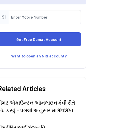
+91
Want to open an NRI account?
Related Articles
ડીમેટ એકાઉન્ટને ઑનલાઇન કેવી રીતે
ંધ કરવું - પગલાં અનુસાર માર્ગદર્શિકા
ડીમટીરિયલાઈઝેશન વિ.