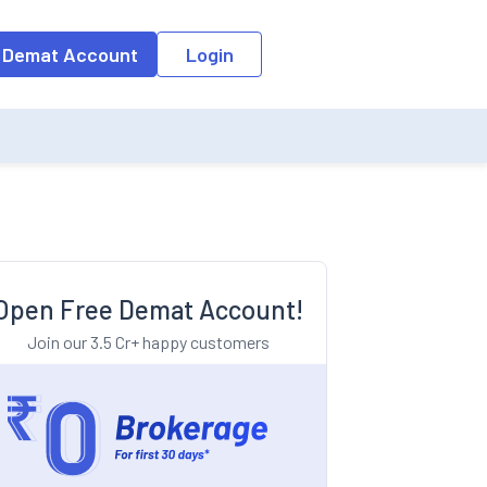
o the input field, the suggestion list will be updated as per the keyw
 Demat Account
Login
Open Free Demat Account!
Join our 3.5 Cr+ happy customers