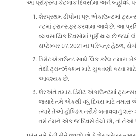
આ પ્રક્રિયા કેટલાક દિવસોમાં અને બહુવિધ
શેરપ્રથમ ડીપીના પૂલ એકાઉન્ટમાં ટ્રાન્
ન્ટમાં ટ્રાન્સફર કરવામાં આવે છે. આ પ્રક
વ્યવસાયિક દિવસોમાં પૂર્ણ થાય છે જ્યાં 
સપ્ટેમ્બર 07, 2021 ના પરિપત્ર હેઠળ, સ
ડિમેટએકાઉન્ટ સાથે લિંક કરેલ તમારા બેં
તેથી ટ્રાન્ઝૅક્શન માટે ચુકવણી કરવા માટે
આવશ્યક છે.
શેરઅંતે તમારા ડિમેટ એકાઉન્ટમાં ટ્રાન્સ
જ્યારે તમે એકથી વધુ દિવસ માટે તમારા એ
ત્યારે તેઓ હોલ્ડિંગ તરીકે બતાવવાનું શરૂ
તમે તેમને એક જ દિવસે વેચો છો, તો તેઓ 
પરંતુ તમે કેવી રીતે જાણો છો કે શેર ખરેખર તમ