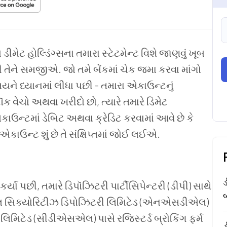
ો ડીમેટ હોલ્ડિંગ્સના તમારા સ્ટેટમેન્ટ વિશે જાણવું ખૂબ
ેને સમજીએ. જો તમે બેંકમાં ચેક જમા કરવા માંગો
મયને ધ્યાનમાં લીધા પછી - તમારા એકાઉન્ટનું
ટૉક વેચો અથવા ખરીદો છો, ત્યારે તમારે ડિમેટ
એકાઉન્ટમાં ડેબિટ અથવા ક્રેડિટ કરવામાં આવે છે કે
 એકાઉન્ટ શું છે તે સંક્ષિપ્તમાં જોઈ લઈએ.
 કર્યા પછી, તમારે ડિપૉઝિટરી પાર્ટીસિપેન્ટરી (ડીપી) સાથે
બ
નલ સિક્યોરિટીઝ ડિપોઝિટરી લિમિટેડ (એનએસડીએલ)
 લિમિટેડ (સીડીએસએલ) પાસે રજિસ્ટર્ડ બ્રોકિંગ ફર્મ