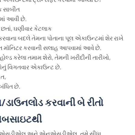
યક સાબીત
માં આવી છે.
મ છતાં, ઘણીવાર કેટલાક
 કરવાના બદલે તેમના પોતાના પૂલ એકાઉન્ટમાં શેર રાખે
 સતત મૉનિટર કરવાની સલાહ આપવામાં આવે છે.
 હોલ્ડ કરેલા તમામ શેરો, તેમની ખરીદીની તારીખો,
ોનું વિગતવાર એકાઉન્ટ છે.
ંત,
બંધિત છે.
ા
/
ડાઉનલોડ
કરવાની
બે
રીતો
વેબસાઇટથી
છે - સીએસડીએલ અને એનએસડીએલ. તમે સીધા