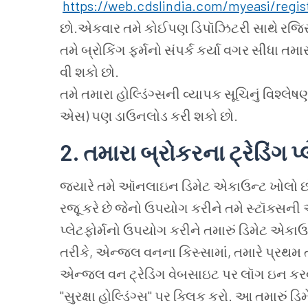
https://web.cdslindia.com/myeasi/regist
છો.એકવાર તમે કોઈપણ ડિપૉઝિટરી સાથે રજિસ
તમે બ્રોકિંગ ફર્મનો સંપર્ક કર્યા વગર સીધા તમ
વી શકો છો.
તમે તમારા હોલ્ડિંગ્સની વ્યાપક સૂચિનું વિશ્લ
એસ) પણ ડાઉનલોડ કરી શકો છો.
2.
તમારા
બ્રોકરના
ટ્રેડિંગ
પ્
જ્યારે તમે ઑનલાઇન ડિમેટ એકાઉન્ટ ખોલો છો, ત
રજૂ કરે છે જેનો ઉપયોગ કરીને તમે સ્ટૉક્સન
પ્લેટફોર્મનો ઉપયોગ કરીને તમારું ડિમેટ એકાઉ
તરીકે, એન્જલ વનના કિસ્સામાં, તમારે પ્રથ
એન્જલ વન ટ્રેડિંગ વેબસાઇટ પર લૉગ ઇન કરવાની
"સુરક્ષા હોલ્ડિંગ્સ" પર ક્લિક કરો. આ તમારું ડ