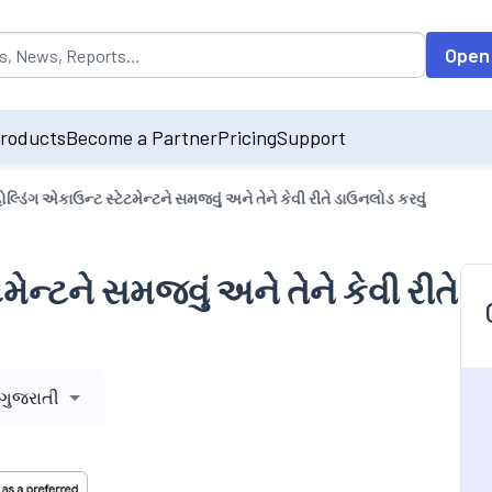
opulated by default on accessing the input field. On entering data int
Open
roducts
Become a Partner
Pricing
Support
ોલ્ડિંગ એકાઉન્ટ સ્ટેટમેન્ટને સમજવું અને તેને કેવી રીતે ડાઉનલોડ કરવું
મેન્ટને સમજવું અને તેને કેવી રીતે
ગુજરાતી