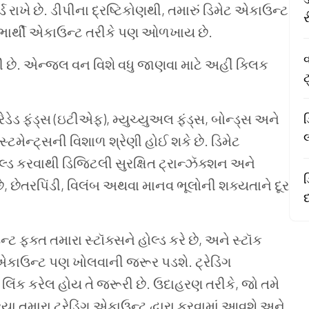
્ડ રાખે છે. ડીપીના દ્રષ્ટિકોણથી, તમારું ડિમેટ એકાઉન્ટ
ાભાર્થી એકાઉન્ટ તરીકે પણ ઓળખાય છે.
વ
છે. એન્જલ વન વિશે વધુ જાણવા માટે અહીં ક્લિક
ટ
ેડેડ ફંડ્સ (ઇટીએફ), મ્યુચ્યુઅલ ફંડ્સ, બોન્ડ્સ અને
ડ
સ્ટમેન્ટ્સની વિશાળ શ્રેણી હોઈ શકે છે. ડિમેટ
ોલ્ડ કરવાથી ડિજિટલી સુરક્ષિત ટ્રાન્ઝૅક્શન અને
છે, છેતરપિંડી, વિલંબ અથવા માનવ ભૂલોની શક્યતાને દૂર
દ
ટ ફક્ત તમારા સ્ટૉક્સને હોલ્ડ કરે છે, અને સ્ટૉક
ડિંગ એકાઉન્ટ પણ ખોલવાની જરૂર પડશે. ટ્રેડિંગ
લિંક કરેલ હોય તે જરૂરી છે. ઉદાહરણ તરીકે, જો તમે
રિયા તમારા ટ્રેડિંગ એકાઉન્ટ દ્વારા કરવામાં આવશે અને