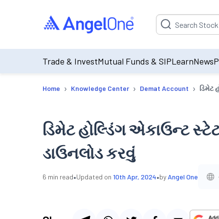
Suggestion will be p
Trade & Invest
Mutual Funds & SIP
Learn
News
P
›
›
›
Home
Knowledge Center
Demat Account
ડિમેટ હ
ડિમેટ હોલ્ડિંગ એકાઉન્ટ સ્ટેટ
ડાઉનલોડ કરવું
•
•
6
min read
Updated on
10th Apr, 2024
by
Angel One