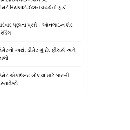
રીમટીરિયલાઈઝેશન વચ્ચેનો ફર્ક
ારંવાર પૂછાતા પ્રશ્નો - ઑનલાઇન શેર
્રેડિંગ
િમેટનો અર્થ: ડીમેટ શું છે, ફીચર્સ અને
લાભો
ડિમેટ એકાઉન્ટ ખોલવા માટે જરૂરી
સ્તાવેજો