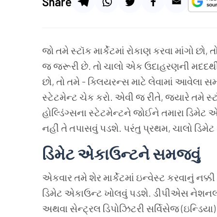
Share
જો તમે સ્ટૉક માર્કેટમાં રોકાણ કરવા માંગો છો, ત
જ જરૂરી છે. તો ચાલો એક ઉદાહરણની મદદથી ત
છો, તો તમે - ક્લિયરન્સ માટે લેવામાં આવેલા સ
સ્ટેટમેન્ટ ચેક કરો. એવી જ રીતે, જ્યારે તમે સ્
હોલ્ડિંગ્સના સ્ટેટમેન્ટને જોઈને તમારા ડિમેટ 
નહીં તે તપાસવું પડશે. પરંતુ પ્રથમ, ચાલો ડિમેટ
ડિમેટ
એકાઉન્ટને
સમજવું
એકવાર તમે શેર માર્કેટમાં ઇન્વેસ્ટ કરવાનું નક્કી
ડિમેટ એકાઉન્ટ ખોલવું પડશે. ડીપીએસ નેશ
અથવા સેન્ટ્રલ ડિપોઝિટરી સર્વિસેજ (ઇન્ડિયા)