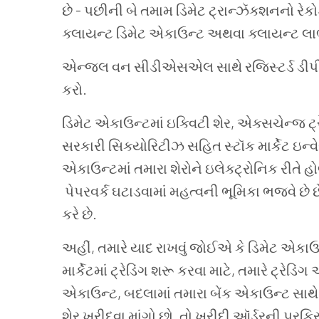
છે - પછીની બે તમામ ડિમેટ ટ્રાન્ઝૅક્શનનો રેકોર
ક્લાયન્ટ ડિમેટ એકાઉન્ટ અથવા ક્લાયન્ટ લ
એન્જલ વન સીડીએસએલ સાથે રજિસ્ટર્ડ ડીપી 
કરો.
ડિમેટ એકાઉન્ટમાં ઇક્વિટી શેર, એક્સચેન્જ ટ્ર
સરકારી સિક્યોરિટીઝ સહિત સ્ટૉક માર્કેટ ઇન્વે
એકાઉન્ટમાં તમારા શેરોને ઇલેક્ટ્રોનિક રીતે હ
પેપરવર્ક ઘટાડવામાં મહત્વની ભૂમિકા ભજવે છે 
કરે છે.
અહીં, તમારે યાદ રાખવું જોઈએ કે ડિમેટ એકાઉન્
માર્કેટમાં ટ્રેડિંગ શરૂ કરવા માટે, તમારે ટ્રે
એકાઉન્ટ, બદલામાં તમારા બેંક એકાઉન્ટ સાથે 
શેર ખરીદવા માંગો છો, તો ખરીદી ઑર્ડરની પ્રક્