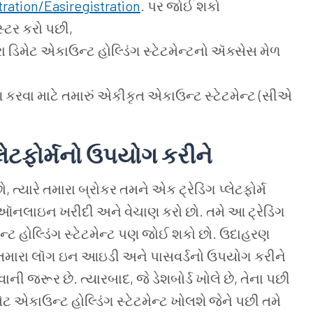
ration/Easiregistration
. પર જોઈ શકો
્ટર કરો પછી,
ારા ડિમેટ એકાઉન્ટ હોલ્ડિંગ સ્ટેટમેન્ટનો ઍક્સેસ મેળ
ેષણ કરવા માટે તમારું એકીકૃત એકાઉન્ટ સ્ટેટમેન્ટ (સીએ
લેટફોર્મનો
ઉપયોગ
કરીને
્યારે તમારા બ્રોકર તમને એક ટ્રેડિંગ પ્લેટફોર્મ
ી ઑનલાઇન ખરીદી અને વેચાણ કરો છો. તમે આ ટ્રેડિંગ
ન્ટ હોલ્ડિંગ સ્ટેટમેન્ટ પણ જોઈ શકો છો. ઉદાહરણ
મ તમારા લૉગ ઇન આઇડી અને પાસવર્ડનો ઉપયોગ કરીને
 જરૂર છે. ત્યારબાદ, જે ડેશબોર્ડ ખોલે છે, તેના પછી
િમેટ એકાઉન્ટ હોલ્ડિંગ સ્ટેટમેન્ટ ખોલશે જેને પછી તમે