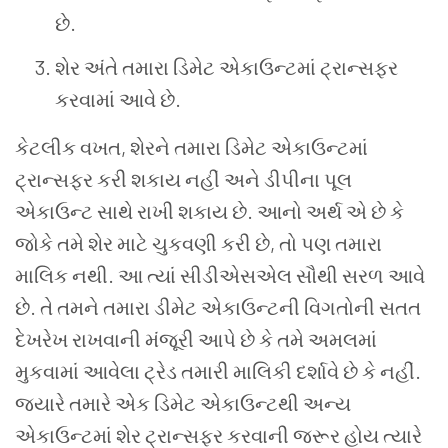
છે
.
શેર
અંતે
તમારા
ડિમેટ
એકાઉન્ટમાં
ટ્રાન્સફર
કરવામાં
આવે
છે
.
કેટલીક
વખત
,
શેરને
તમારા
ડિમેટ
એકાઉન્ટમાં
ટ્રાન્સફર
કરી
શકાય
નહીં
અને
ડીપીના
પૂલ
એકાઉન્ટ
સાથે
રાખી
શકાય
છે
.
આનો
અર્થ
એ
છે
કે
જોકે
તમે
શેર
માટે
ચુકવણી
કરી
છે
,
તો
પણ
તમારા
માલિક
નથી
.
આ
ત્યાં
સીડીએસએલ
સૌથી
સરળ
આવે
છે
.
તે
તમને
તમારા
ડીમેટ
એકાઉન્ટની
વિગતોની
સતત
દેખરેખ
રાખવાની
મંજૂરી
આપે
છે
કે
તમે
અમલમાં
મુકવામાં
આવેલા
ટ્રેડ
તમારી
માલિકી
દર્શાવે
છે
કે
નહીં
.
જ્યારે
તમારે
એક
ડિમેટ
એકાઉન્ટથી
અન્ય
એકાઉન્ટમાં
શેર
ટ્રાન્સફર
કરવાની
જરૂર
હોય
ત્યારે