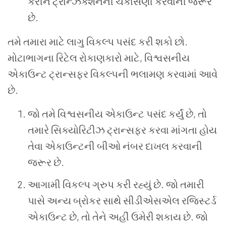
કરીને
ટ્રાન્ઝૅક્શનની
ચકાસણી
કરવાની
જરૂર
છે
.
તમે
તમારા
માટે
લાગુ
વિકલ્પ
પસંદ
કરી
શકો
છો
.
મોટાભાગના
રિટેલ
રોકાણકારો
માટે
,
વિશ્વસનીય
એકાઉન્ટ
ટ્રાન્સફર
વિકલ્પની
ભલામણ
કરવામાં
આવે
છે
.
જો
તમે
વિશ્વસનીય
એકાઉન્ટ
પસંદ
કર્યું
છે
,
તો
તમારે
સિક્યોરિટીઝ
ટ્રાન્સફર
કરવા
માંગતા
હોય
તેવા
એકાઉન્ટની
બીઓ
નંબર
દાખલ
કરવાની
જરૂર
છે
.
આગામી
વિકલ્પ
ગ્રુપ
કરી
રહ્યું
છે
.
જો
તમારી
પાસે
અન્ય
બ્રોકર
સાથે
સીડીએસએલ
રજિસ્ટર્ડ
એકાઉન્ટ
છે
,
તો
તેને
અહીં
ઉમેરી
શકાય
છે
.
જો