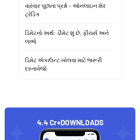
વારંવાર પૂછાતા પ્રશ્નો - ઑનલાઇન શેર
ટ્રેડિંગ
ડિમેટનો અર્થ: ડીમેટ શું છે, ફીચર્સ અને
લાભો
ડિમેટ એકાઉન્ટ ખોલવા માટે જરૂરી
દસ્તાવેજો
4.4 Cr+
DOWNLOADS