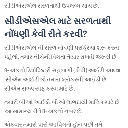
સીડીએસએલ
સરળતાથી
ઉપલબ્ધ
થાય
છે
.
સીડીએસએલ
માટે
સરળતાથી
નોંધણી
કેવી
રીતે
કરવી
?
સીડીએસએલ
ની
સરળ
નોંધણી
પ્રક્રિયા
શરૂ
કરતા
પહેલાં
,
તમારે
નીચેની
વિગતો
તૈયાર
રાખવી
જરૂરી
છે
:
8-
અંકનો
ડિપોઝિટરી
સહભાગી
(
ડીપી
)
આઈડી
અથવા
સીએમ આઈડી
જે
તમારા
બ્રોકરની
આઈડી
છે
.
સીએમ
સભ્ય
સાફ
કરવા
માટે
છે
.
તમારી
બીઓ આઈડી
.
બીઓ
લાભદાયી
માલિક
માટે
છે
.
આ
સામાન્ય
રીતે
8-
અંકનો
નંબર
છે
.
એકવાર
તમારી
પાસે
આ
વિગતો
હોય
પછી
તમે