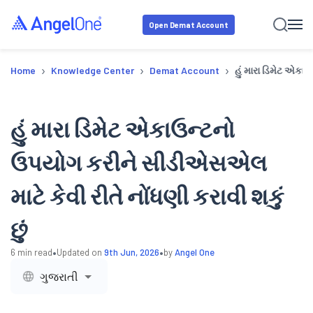
Open Demat Account
›
›
›
Home
Knowledge Center
Demat Account
હું મારા ડિમેટ એકા
હું મારા ડિમેટ એકાઉન્ટનો
ઉપયોગ કરીને સીડીએસએલ
માટે કેવી રીતે નોંધણી કરાવી શકું
છું
•
•
6
min read
Updated on
9th Jun, 2026
by
Angel One
ગુજરાતી