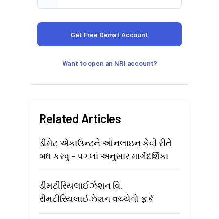
Want to open an NRI account?
Related Articles
ડીમેટ એકાઉન્ટને ઑનલાઇન કેવી રીતે
બંધ કરવું - પગલાં અનુસાર માર્ગદર્શિકા
ડીમટીરિયલાઈઝેશન વિ.
રીમટીરિયલાઈઝેશન વચ્ચેનો ફર્ક