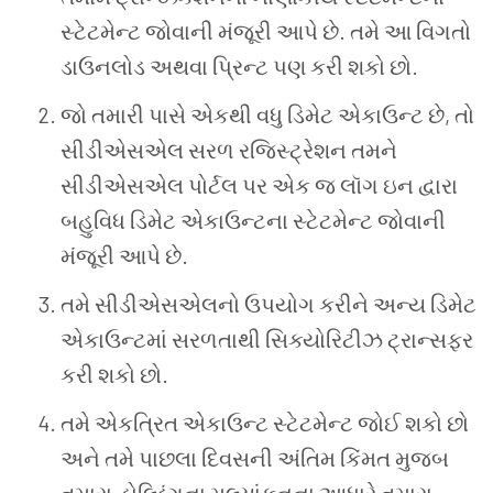
સ્ટેટમેન્ટ
જોવાની
મંજૂરી
આપે
છે
.
તમે
આ
વિગતો
ડાઉનલોડ
અથવા
પ્રિન્ટ
પણ
કરી
શકો
છો
.
જો
તમારી
પાસે
એકથી
વધુ
ડિમેટ
એકાઉન્ટ
છે
,
તો
સીડીએસએલ
સરળ
રજિસ્ટ્રેશન
તમને
સીડીએસએલ
પોર્ટલ
પર
એક
જ
લૉગ
ઇન
દ્વારા
બહુવિધ
ડિમેટ
એકાઉન્ટના
સ્ટેટમેન્ટ
જોવાની
મંજૂરી
આપે
છે
.
તમે
સીડીએસએલનો
ઉપયોગ
કરીને
અન્ય
ડિમેટ
એકાઉન્ટમાં
સરળતાથી
સિક્યોરિટીઝ
ટ્રાન્સફર
કરી
શકો
છો
.
તમે
એકત્રિત
એકાઉન્ટ
સ્ટેટમેન્ટ
જોઈ
શકો
છો
અને
તમે
પાછલા
દિવસની
અંતિમ
કિંમત
મુજબ