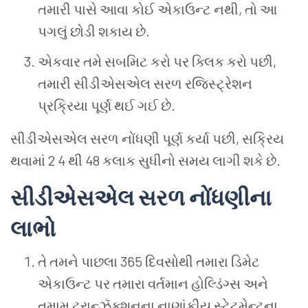
તમારી
પાસે
આવા
કોઈ
એકાઉન્ટ
નથી
,
તો
આ
પગલું
છોડી
શકાય
છે
.
એકવાર
તમે
સબમિટ
કરો
પર
ક્લિક
કરો
પછી
,
તમારી
સીડીએસએલ
સરળ
રજિસ્ટ્રેશન
પ્રક્રિયા
પૂર્ણ
થઈ
ગઈ
છે
.
સીડીએસએલ
સરળ
નોંધણી
પૂર્ણ
કર્યા
પછી
,
સક્રિય
થવામાં
2 4
થી
48
કલાક
સુધીનો
સમય
લાગી
શકે
છે
.
સીડીએસએલ
સરળ
નોંધણીના
લાભો
તે
તમને
પાછલા
365
દિવસોથી
તમારા
ડિમેટ
એકાઉન્ટ
પર
તમારા
વર્તમાન
હોલ્ડિંગ્સ
અને
તમામ
ટ્રાન્ઝૅક્શનના
નાણાંકીય
સ્ટેટમેન્ટના