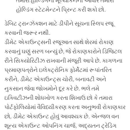
તમારા
હોલ્ડિંગના
મૂલ્યાંકનના
આધારે
તમારા
હોલ્ડિંગ
સ્ટેટમેન્ટને
પ્રિન્ટ
કરી
શકો
છો
.
ડેબિટ
ટ્રાન્ઝૅક્શન
માટે
ડીપીને
સૂચના
સ્લિપ
રજૂ
કરવાની
જરૂર
નથી
.
ડીમેટ એકાઉન્ટ્સની રજૂઆત સાથે શેરમાં રોકાણ
કરવાનું ઘણું સરળ બન્યું છે, જે રોકાણકારોને ડિજિટલ
રીતે સિક્યોરિટીઝ રાખવાની મંજૂરી આપે છે. કાગળના
પ્રમાણપત્રોને ઇલેક્ટ્રોનિક ફોર્મેટમાં રૂપાંતરિત
કરીને, ડીમેટ એકાઉન્ટ્સ ચોરી, બનાવટી અને
નુકસાન જેવા જોખમોને દૂર કરે છે. ભલે તમે
ઇક્વિટીઝની શોધખોળ કરતા શિખાઉ છો કે તમારા
પોર્ટફોલિયોમાં વૈવિધ્યીકરણ કરતા અનુભવી રોકાણકાર
છો, ડીમેટ એકાઉન્ટ હોવું આવશ્યક છે. એન્જલ વન
શૂન્ય એકાઉન્ટ ઓપનિંગ ચાર્જ, અદ્યતન ટ્રેડિંગ