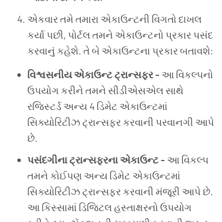
એકવાર
તમે
તમારા
એકાઉન્ટની
વિગતો
દાખલ
કર્યા
પછી
,
પોર્ટલ
તમને
એકાઉન્ટનો
પ્રકાર
પસંદ
કરવાનું
કહેશે
.
તે
બે
એકાઉન્ટના
પ્રકાર
બતાવશે
:
વિશ્વસનીય
એકાઉન્ટ
ટ્રાન્સફર
-
આ
વિકલ્પનો
ઉપયોગ
કરીને
તમને
સીડીએસએલ
સાથે
રજિસ્ટર્ડ
અન્ય
4
ડિમેટ
એકાઉન્ટમાં
સિક્યોરિટીઝ
ટ્રાન્સફર
કરવાની
પરવાનગી
આપે
છે
.
પસંદગીના
ટ્રાન્સફરના
એકાઉન્ટ
-
આ
વિકલ્પ
તમને
કોઈપણ
અન્ય
ડિમેટ
એકાઉન્ટમાં
સિક્યોરિટીઝ
ટ્રાન્સફર
કરવાની
મંજૂરી
આપે
છે
.
આ
કિસ્સામાં
ડિજિટલ
હસ્તાક્ષરનો
ઉપયોગ