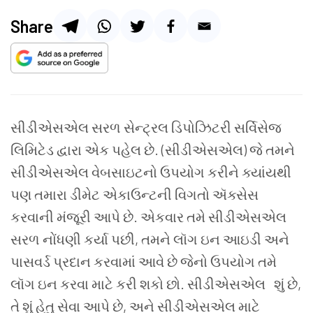
Share
સીડીએસએલ
સરળ
સેન્ટ્રલ
ડિપોઝિટરી
સર્વિસેજ
લિમિટેડ
દ્વારા
એક
પહેલ
છે
. (
સીડીએસએલ
)
જે
તમને
સીડીએસએલ વેબસાઇટનો
ઉપયોગ
કરીને
ક્યાંયથી
પણ
તમારા
ડીમેટ
એકાઉન્ટની
વિગતો
ઍક્સેસ
કરવાની
મંજૂરી
આપે
છે
.
એકવાર
તમે
સીડીએસએલ
સરળ
નોંધણી
કર્યા
પછી
,
તમને
લૉગ
ઇન
આઇડી
અને
પાસવર્ડ
પ્રદાન
કરવામાં
આવે
છે
જેનો
ઉપયોગ
તમે
લૉગ
ઇન
કરવા
માટે
કરી
શકો
છો
.
સીડીએસએલ
શું
છે
,
તે
શું
હેતુ
સેવા
આપે
છે
,
અને
સીડીએસએલ
માટે