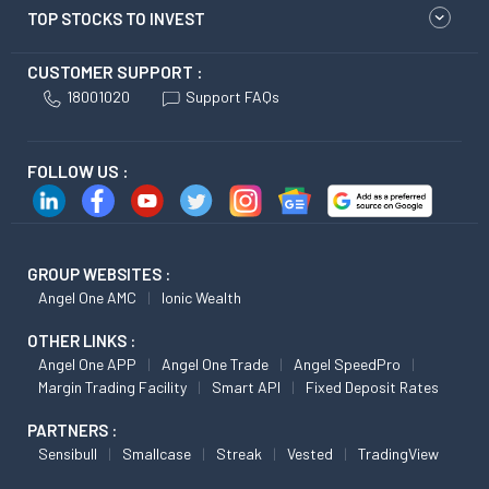
TOP STOCKS TO INVEST
CUSTOMER SUPPORT :
18001020
Support FAQs
FOLLOW US :
GROUP WEBSITES :
Angel One AMC
Ionic Wealth
OTHER LINKS :
Angel One APP
Angel One Trade
Angel SpeedPro
Margin Trading Facility
Smart API
Fixed Deposit Rates
PARTNERS :
Sensibull
Smallcase
Streak
Vested
TradingView