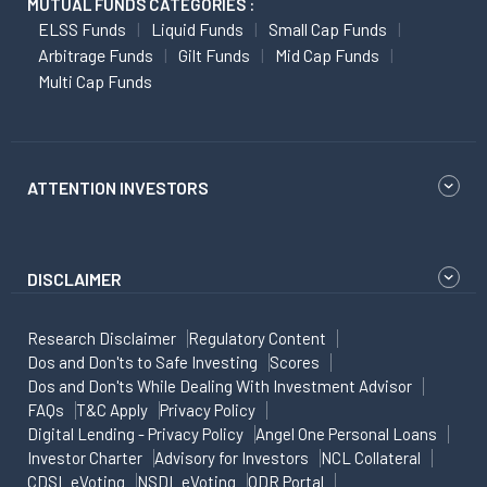
MUTUAL FUNDS CATEGORIES :
ELSS Funds
Liquid Funds
Small Cap Funds
Arbitrage Funds
Gilt Funds
Mid Cap Funds
Multi Cap Funds
ATTENTION INVESTORS
DISCLAIMER
Research Disclaimer
Regulatory Content
Dos and Don'ts to Safe Investing
Scores
Dos and Don'ts While Dealing With Investment Advisor
FAQs
T&C Apply
Privacy Policy
Digital Lending - Privacy Policy
Angel One Personal Loans
Investor Charter
Advisory for Investors
NCL Collateral
CDSL eVoting
NSDL eVoting
ODR Portal