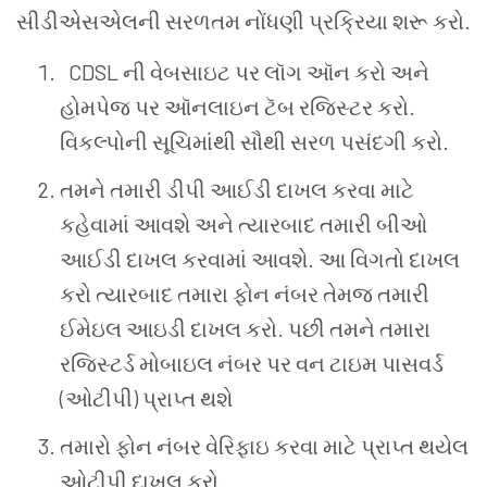
સીડીએસએલની
સરળતમ
નોંધણી
પ્રક્રિયા
શરૂ
કરો
.
CDSL
ની
વેબસાઇટ
પર
લૉગ
ઑન
કરો
અને
હોમપેજ
પર
ઑનલાઇન
ટૅબ
રજિસ્ટર
કરો
.
વિકલ્પોની
સૂચિમાંથી
સૌથી
સરળ
પસંદગી
કરો
.
તમને
તમારી
ડીપી આઈડી
દાખલ
કરવા
માટે
કહેવામાં
આવશે
અને
ત્યારબાદ
તમારી
બીઓ
આઈડી
દાખલ
કરવામાં
આવશે
.
આ
વિગતો
દાખલ
કરો
ત્યારબાદ
તમારા
ફોન
નંબર
તેમજ
તમારી
ઈમેઇલ
આઇડી
દાખલ
કરો
.
પછી
તમને
તમારા
રજિસ્ટર્ડ
મોબાઇલ
નંબર
પર
વન
ટાઇમ
પાસવર્ડ
(
ઓટીપી
)
પ્રાપ્ત
થશે
તમારો
ફોન
નંબર
વેરિફાઇ
કરવા
માટે
પ્રાપ્ત
થયેલ
ઓટીપી
દાખલ
કરો
.