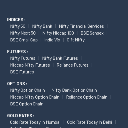
INDICES :
Nifty 50
Nifty Bank
Nifty Financial Services
Nifty Next 50
Nifty Midcap 100
BSE Sensex
BSE Small Cap
India Vix
Gift Nifty
FUTURES :
Nifty Futures
Nifty Bank Futures
Midcap Nifty Futures
Reliance Futures
BSE Futures
OPTIONS :
Nifty Option Chain
Nifty Bank Option Chain
Midcap Nifty Option Chain
Reliance Option Chain
BSE Option Chain
GOLD RATES :
Gold Rate Today In Mumbai
Gold Rate Today In Delhi