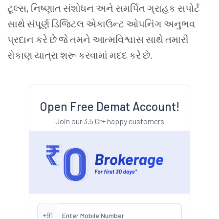
ટૂલ્સ, નિષ્ણાત સંશોધન અને સમર્પિત ગ્રાહક સપોર્ટ
સાથે સંપૂર્ણ ડિજિટલ એકાઉન્ટ ઓપનિંગ અનુભવ
પ્રદાન કરે છે જે તમને આત્મવિશ્વાસ સાથે તમારી
રોકાણ યાત્રા શરૂ કરવામાં મદદ કરે છે.
Open Free Demat Account!
Join our 3.5 Cr+ happy customers
+91