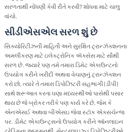
સરળતાથી
નોંધણી
કેવી
રીતે
કરવી
?
શોધવા
માટે
ચાલુ
વાંચો
.
સીડીએસએલ
સરળ
શું
છે
સિક્યોરિટીઝની
માહિતી
અને
સુરક્ષિત
ટ્રાન્ઝૅક્શનના
અમલીકરણ
માટે
ઇલેક્ટ્રોનિક
ઍક્સેસ
માટે
સૌથી
સરળ
છે
.
જ્યારે
પણ
તમે
તમારા
ડિમેટ
એકાઉન્ટનો
ઉપયોગ
કરીને
ખરીદી
અથવા
વેચાણનું
ટ્રાન્ઝૅક્શન
કરો
છો
,
ત્યારે
તે
તમારા
ડિપોઝિટરી
સહભાગી
(
ડીપી
)
સાથે
શરૂઆત
કરતા
ઘણા
મધ્યસ્થીઓ
પાસેથી
પસાર
થાય
છે
જે
બ્રોકર
તરીકે
પણ
કાર્ય
કરે
છે
,
જેમ
કે
એનએસઈ
અથવા
બીએસઇ
જેવા
સ્ટૉક
એક્સચેન્જ
પર
.
ડીમેટ
એકાઉન્ટ્સનો
ઉપયોગ
કરીને
ઑનલાઇન
ટ્રેડિંગના
આગમનથી
,
સેન્ટ્રલાઇઝ્ડ
ડિપોઝિટરીઓ